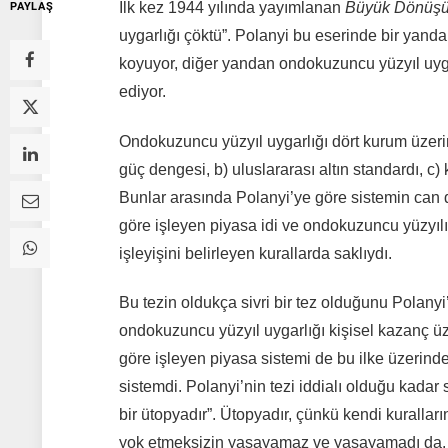
İlk kez 1944 yılında yayımlanan
Büyük Dönüş
PAYLAŞ
uygarlığı çöktü”. Polanyi bu eserinde bir yan
koyuyor, diğer yandan ondokuzuncu yüzyıl uyga
ediyor.
Ondokuzuncu yüzyıl uygarlığı dört kurum üzerin
güç dengesi, b) uluslararası altın standardı, c) 
Bunlar arasında Polanyi’ye göre sistemin can d
göre işleyen piyasa idi ve ondokuzuncu yüzyıl
işleyişini belirleyen kurallarda saklıydı.
Bu tezin oldukça sivri bir tez olduğunu Polanyi
ondokuzuncu yüzyıl uygarlığı kişisel kazanç üze
göre işleyen piyasa sistemi de bu ilke üzerinde 
sistemdi. Polanyi’nin tezi iddialı olduğu kadar
bir ütopyadır”. Ütopyadır, çünkü kendi kuralla
yok etmeksizin yaşayamaz ve yaşayamadı da. İ