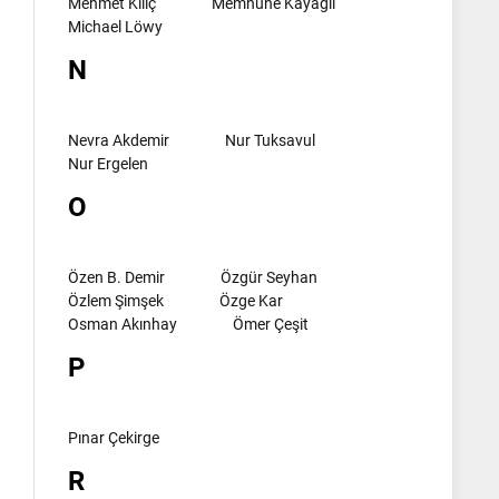
Mehmet Kılıç
Memnune Kayagil
Michael Löwy
N
Nevra Akdemir
Nur Tuksavul
Nur Ergelen
O
Özen B. Demir
Özgür Seyhan
Özlem Şimşek
Özge Kar
Osman Akınhay
Ömer Çeşit
P
Pınar Çekirge
R