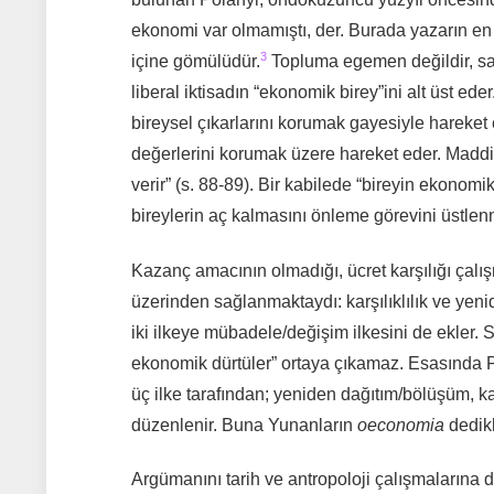
ekonomi var olmamıştı, der. Burada yazarın en b
3
içine gömülüdür.
Topluma egemen değildir, sad
liberal iktisadın “ekonomik birey”ini alt üst ed
bireysel çıkarlarını korumak gayesiyle hareke
değerlerini korumak üzere hareket eder. Maddi
verir” (s. 88-89). Bir kabilede “bireyin ekonom
bireylerin aç kalmasını önleme görevini üstlenmi
Kazanç amacının olmadığı, ücret karşılığı çalış
üzerinden sağlanmaktaydı: karşılıklılık ve ye
iki ilkeye mübadele/değişim ilkesini de ekler.
ekonomik dürtüler” ortaya çıkamaz. Esasında P
üç ilke tarafından; yeniden dağıtım/bölüşüm, kar
düzenlenir. Buna Yunanların
oeconomia
dedik
Argümanını tarih ve antropoloji çalışmalarına d