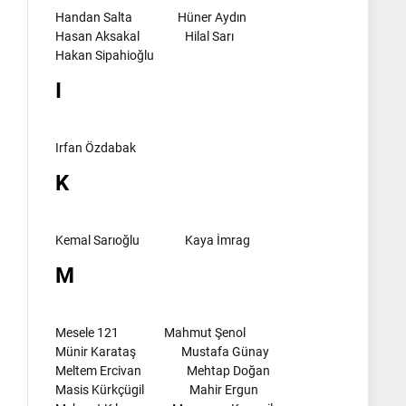
Handan Salta
Hüner Aydın
Hasan Aksakal
Hilal Sarı
Hakan Sipahioğlu
I
Irfan Özdabak
K
Kemal Sarıoğlu
Kaya İmrag
M
Mesele 121
Mahmut Şenol
Münir Karataş
Mustafa Günay
Meltem Ercivan
Mehtap Doğan
Masis Kürkçügil
Mahir Ergun