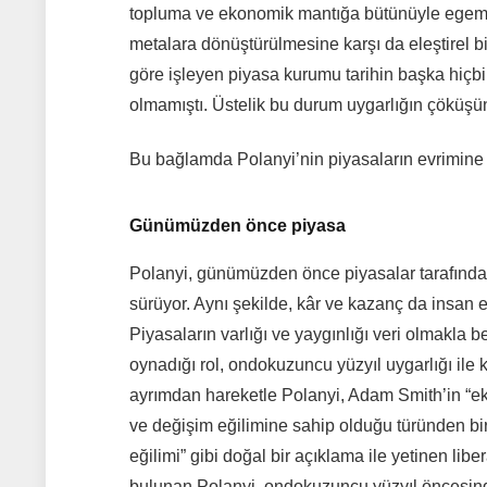
topluma ve ekonomik mantığa bütünüyle egeme
metalara dönüştürülmesine karşı da eleştirel bi
göre işleyen piyasa kurumu tarihin başka hiç
olmamıştı. Üstelik bu durum uygarlığın çöküşün
Bu bağlamda Polanyi’nin piyasaların evrimine da
Günümüzden önce piyasa
Polanyi, günümüzden önce piyasalar tarafından
sürüyor. Aynı şekilde, kâr ve kazanç da insan
Piyasaların varlığı ve yaygınlığı veri olmakl
oynadığı rol, ondokuzuncu yüzyıl uygarlığı ile k
ayrımdan hareketle Polanyi, Adam Smith’in “eko
ve değişim eğilimine sahip olduğu türünden bir
eğilimi” gibi doğal bir açıklama ile yetinen libe
bulunan Polanyi, ondokuzuncu yüzyıl öncesinde