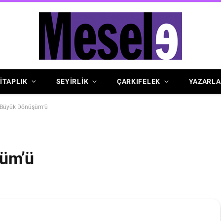
İTAPLIK
SEYİRLİK
ÇARKIFELEK
YAZARLA
n Büyük Dönüşüm’ü
şüm’ü