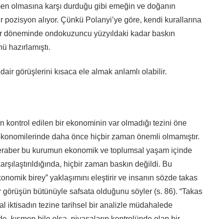
n olmasına karşı durduğu gibi emeğin ve doğanın
r pozisyon alıyor. Çünkü Polanyi’ye göre, kendi kurallarına
bir döneminde ondokuzuncu yüzyıldaki kadar baskın
ü hazırlamıştı.
ir görüşlerini kısaca ele almak anlamlı olabilir.
 kontrol edilen bir ekonominin var olmadığı tezini öne
 ekonomilerinde daha önce hiçbir zaman önemli olmamıştır.
a beraber bu kurumun ekonomik ve toplumsal yaşam içinde
arşılaştırıldığında, hiçbir zaman baskın değildi. Bu
nomik birey” yaklaşımını eleştirir ve insanın sözde takas
 görüşün bütünüyle safsata olduğunu söyler (s. 86). “Takas
ral iktisadın tezine tarihsel bir analizle müdahalede
, kısmen bile olsa, piyasaların kontrolünde olan bir