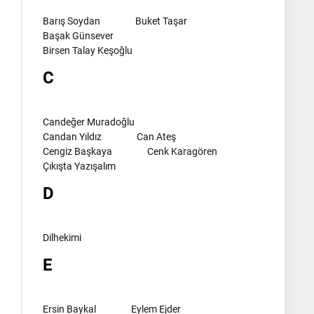
Barış Soydan
Buket Taşar
Başak Günsever
Birsen Talay Keşoğlu
C
Candeğer Muradoğlu
Candan Yıldız
Can Ateş
Cengiz Başkaya
Cenk Karagören
Çıkışta Yazışalım
D
Dilhekimi
E
Ersin Baykal
Eylem Ejder