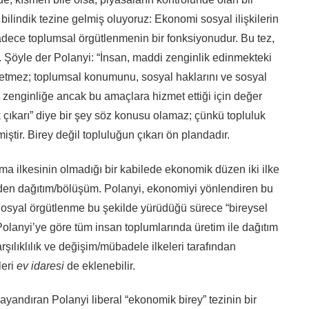
ilindik tezine gelmiş oluyoruz: Ekonomi sosyal ilişkilerin
ece toplumsal örgütlenmenin bir fonksiyonudur. Bu tez,
er. Şöyle der Polanyi: “İnsan, maddi zenginlik edinmekteki
t etmez; toplumsal konumunu, sosyal haklarını ve sosyal
 zenginliğe ancak bu amaçlara hizmet ettiği için değer
ik çıkarı” diye bir şey söz konusu olamaz; çünkü topluluk
ştir. Birey değil topluluğun çıkarı ön plandadır.
ma ilkesinin olmadığı bir kabilede ekonomik düzen iki ilke
niden dağıtım/bölüşüm. Polanyi, ekonomiyi yönlendiren bu
 Sosyal örgütlenme bu şekilde yürüdüğü sürece “bireysel
olanyi’ye göre tüm insan toplumlarında üretim ile dağıtım
şılıklılık ve değişim/mübadele ilkeleri tarafından
leri
ev idaresi
de eklenebilir.
ayandıran Polanyi liberal “ekonomik birey” tezinin bir