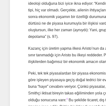
ideoloji olduğuna bizi iyice ikna ediyor: “Kendi
tipi, hiç var olmadı. Gerçekte, ailenin ihtiyaçl
sonra ekonomik yaşamın bir özelliği durumuna 
dürtüsü ne de piyasa kurumuyla bir ilişkisi vard
oluştursun, ilke her zaman (aynıydı): Yani, grup
depolama” (s. 97).
Kazanç için üretim yapma ilkesi Aristo’nun da alt
sınır tanımadığı için Aristo bu ilkeyi reddeder. 
ilişkilerden bağımsız bir ekonomik amacın olam
Peki, tek tek piyasalardan bir piyasa ekonomis
göre işleyen piyasaya geçiş doğal tedrici bir ev
buna “hayır” cevabını veriyor. Çünkü piyasalar,
Smithçi iktisat bireyin takas eğiliminden yola 
4
olduğu sonucuna varır.
Bu şekilde ticaret, dış 