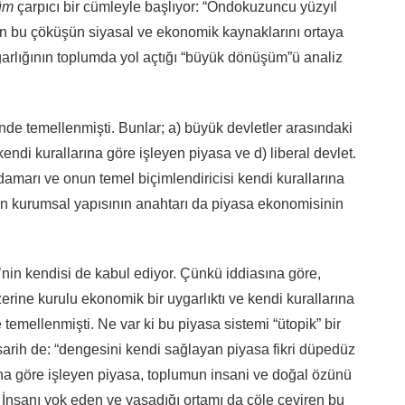
üm
çarpıcı bir cümleyle başlıyor: “Ondokuzuncu yüzyıl
dan bu çöküşün siyasal ve ekonomik kaynaklarını ortaya
rlığının toplumda yol açtığı “büyük dönüşüm”ü analiz
de temellenmişti. Bunlar; a) büyük devletler arasındaki
kendi kurallarına göre işleyen piyasa ve d) liberal devlet.
amarı ve onun temel biçimlendiricisi kendi kurallarına
ın kurumsal yapısının anahtarı da piyasa ekonomisinin
’nin kendisi de kabul ediyor. Çünkü iddiasına göre,
rine kurulu ekonomik bir uygarlıktı ve kendi kurallarına
temellenmişti. Ne var ki bu piyasa sistemi “ütopik” bir
 sarih de: “dengesini kendi sağlayan piyasa fikri düpedüz
rına göre işleyen piyasa, toplumun insani ve doğal özünü
nsanı yok eden ve yaşadığı ortamı da çöle çeviren bu