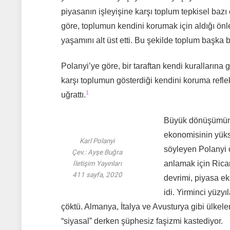
piyasanın işleyişine karşı toplum tepkisel baz
göre, toplumun kendini korumak için aldığı ön
yaşamını alt üst etti. Bu şekilde toplum başka bi
Polanyi’ye göre, bir taraftan kendi kurallarına
karşı toplumun gösterdiği kendini koruma refleks
1
uğrattı.
Büyük dönüşümün 
ekonomisinin yüks
Karl Polanyi
söyleyen Polanyi o
Çev.: Ayşe Buğra
anlamak için Ricar
İletişim Yayınları
411 sayfa, 2020
devrimi, piyasa eko
idi. Yirminci yüzy
çöktü. Almanya, İtalya ve Avusturya gibi ülkele
“siyasal” derken şüphesiz faşizmi kastediyor.