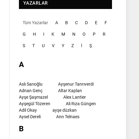
YAZARLAR
Tüm Yazarlar
A
B
C
D
E
F
G
H
I
K
M
N
O
P
R
S
T
U
V
Y
Z
İ
Ş
A
Aslı Sarıoğlu
Ayşenur Tanrıverdi
Adnan Genç
Altar Kaplan
Ayşe Şaşmazel
Alex Lantier
Ayşegül Tözeren
Ali Rıza Güngen
Adil Okay
ayşe düzkan
Aysel Dereli
Ann Telnaes
B