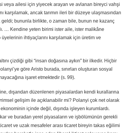
si veya ailesi için yiyecek arayan ve avlanan bireyci vahşi
arını karşılamak, ancak tarımın ileri bir düzeye ulaşmasından
geldi; bununla birlikte, o zaman bile, bunun ne kazanç
ı. … Kendine yeten birimi ister aile, ister malikâne
 üyelerinin ihtiyaçlarını karşılamak için üretim ve
ını çizdiği gibi “insan doğasına aykırı” bir ilkedir. Hiçbir
Polanyi’ye göre Aristo burada, sınırları oluşturan sosyal
ayacağına işaret etmektedir (s. 99).
ine, dışarıdan düzenlenen piyasalardan kendi kurallarına
rimsel gelişim ile açıklanabilir mi? Polanyi çok net olarak
 ekonominin içinde değil, dışında işleyen kurumlardı.
çıkar ve buradan yerel piyasaların ve işbölümünün gerekli
ticaret ve uzak mesafeler arası ticaret bireyin takas eğilimi