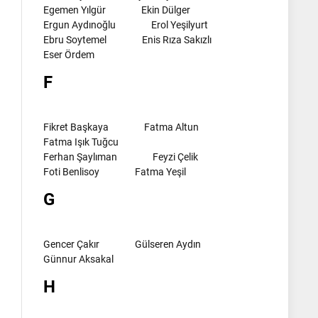
Egemen Yılgür
Ekin Dülger
Ergun Aydınoğlu
Erol Yeşilyurt
Ebru Soytemel
Enis Rıza Sakızlı
Eser Ördem
F
Fikret Başkaya
Fatma Altun
Fatma Işık Tuğcu
Ferhan Şaylıman
Feyzi Çelik
Foti Benlisoy
Fatma Yeşil
G
Gencer Çakır
Gülseren Aydın
Günnur Aksakal
H