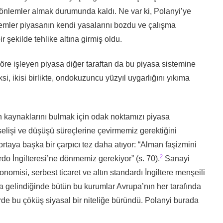
ı önlemler almak durumunda kaldı. Ne var ki, Polanyi’ye
lemler piyasanın kendi yasalarını bozdu ve çalışma
r şekilde tehlike altına girmiş oldu.
 göre işleyen piyasa diğer taraftan da bu piyasa sistemine
i, ikisi birlikte, ondokuzuncu yüzyıl uygarlığını yıkıma
kaynaklarını bulmak için odak noktamızı piyasa
elişi ve düşüşü süreçlerine çevirmemiz gerektiğini
rtaya başka bir çarpıcı tez daha atıyor: “Alman faşizmini
2
do İngilteresi’ne dönmemiz gerekiyor” (s. 70).
Sanayi
nomisi, serbest ticaret ve altın standardı İngiltere menşeili
ıla gelindiğinde bütün bu kurumlar Avrupa’nın her tarafında
rde bu çöküş siyasal bir niteliğe büründü. Polanyi burada