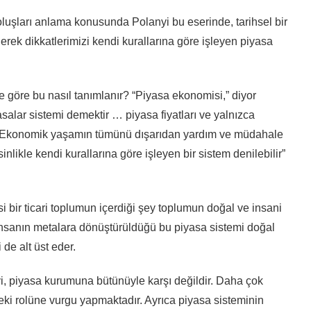
 oluşları anlama konusunda Polanyi bu eserinde, tarihsel bir
erek dikkatlerimizi kendi kurallarına göre işleyen piyasa
e göre bu nasıl tanımlanır? “Piyasa ekonomisi,” diyor
asalar sistemi demektir … piyasa fiyatları ve yalnızca
bu. Ekonomik yaşamın tümünü dışarıdan yardım ve müdahale
nlikle kendi kurallarına göre işleyen bir sistem denilebilir”
i bir ticari toplumun içerdiği şey toplumun doğal ve insani
nsanın metalara dönüştürüldüğü bu piyasa sistemi doğal
 de alt üst eder.
yi, piyasa kurumuna bütünüyle karşı değildir. Daha çok
i rolüne vurgu yapmaktadır. Ayrıca piyasa sisteminin