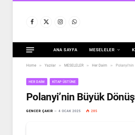
Facebook
X
Instagram
WhatsApp
(Twitter)
ANA SAYFA
MESELELER
K
»
»
»
»
Home
Yazılar
MESELELER
Her Daim
Polanyi’ni
HER DAIM
KITAP ÜSTÜNE
Polanyi’nin Büyük Dönü
GENCER ÇAKIR
4 OCAK 2025
285