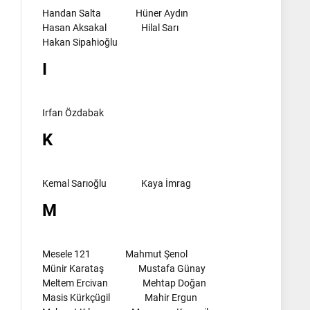
Handan Salta
Hüner Aydın
Hasan Aksakal
Hilal Sarı
Hakan Sipahioğlu
I
Irfan Özdabak
K
Kemal Sarıoğlu
Kaya İmrag
M
Mesele 121
Mahmut Şenol
Münir Karataş
Mustafa Günay
Meltem Ercivan
Mehtap Doğan
Masis Kürkçügil
Mahir Ergun