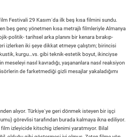
ilm Festivali 29 Kasım´da ilk beş kısa filmini sundu.
n beş genç yönetmen kısa metrajlı filmleriyle Almanya
k-politik- tarihsel arka planını bir kenara bırakıp-
leri izlerken iki şeye dikkat etmeye çalıştım; birincisi
 akustik, kurgu…vs. gibi teknik-estetik boyut, ikinciyse
in meseleyi nasıl kavradığı, yaşananlara nasıl reaksiyon
jisörlerin de farketmediği gizli mesajlar yakaladığımı
016 12 dak. )
nden alıyor. Türkiye`ye geri dönmek isteyen bir işçi
mu) görevlisi tarafından burada kalmaya ikna ediliyor.
film izleyicide kitschig izlenimi yaratmıyor. Bilal
ğil, olduğu gibi göstermesi iyi olmuş. Zaten filme yön