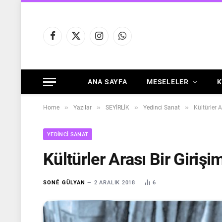
Facebook
X
Instagram
WhatsApp
(Twitter)
ANA SAYFA
MESELELER
K
»
»
»
»
Home
Yazılar
SEYİRLİK
Yedinci Sanat
Kültürler A
YEDINCI SANAT
Kültürler Arası Bir Giriş
SONÉ GÜLYAN
2 ARALIK 2018
6