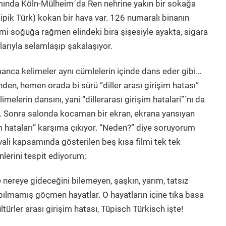
mında Köln-Mülheim´da Ren nehrine yakın bir sokağa
pik Türk) kokan bir hava var. 126 numaralı binanın
i soğuğa rağmen elindeki bira şişesiyle ayakta, sigara
larıyla selamlaşıp şakalaşıyor.
anca kelimeler aynı cümlelerin içinde dans eder gibi…
den, hemen orada bi sürü “diller arası girişim hatası”
melerin dansını, yani “dillerarası girişim hatalari”´nı da
. Sonra salonda kocaman bir ekran, ekrana yansıyan
m hataları” karşıma çıkıyor. “Neden?” diye soruyorum
ali kapsamında gösterilen beş kısa filmi tek tek
enlerini tespit ediyorum;
e nereye gideceğini bilemeyen, şaşkın, yarım, tatsız
 yapılmamış göçmen hayatlar. O hayatların içine tıka basa
ltürler arası girişim hatası, Tüpisch Türkisch işte!