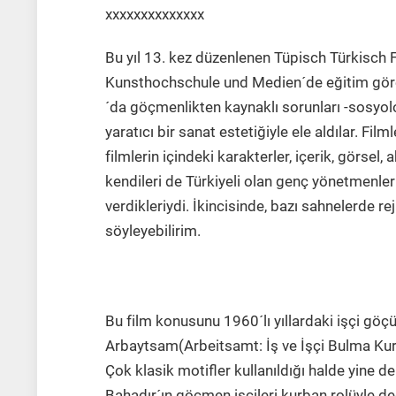
xxxxxxxxxxxxxx
Bu yıl 13. kez düzenlenen Tüpisch Türkisch F
Kunsthochschule und Medien´de eğitim göre
´da göçmenlikten kaynaklı sorunları -sosyoloji
yaratıcı bir sanat estetiğiyle ele aldılar. Film
filmlerin içindeki karakterler, içerik, görsel,
kendileri de Türkiyeli olan genç yönetmenler
verdikleriydi. İkincisinde, bazı sahnelerde re
söyleyebilirim.
Mein Freund Deutsche (Bilal Bahadır 2
Bu film konusunu 1960´lı yıllardaki işçi göçü
Arbaytsam(Arbeitsamt: İş ve İşçi Bulma Kuru
Çok klasik motifler kullanıldığı halde yine de 
Bahadır´ın göçmen işçileri kurban rolüyle de