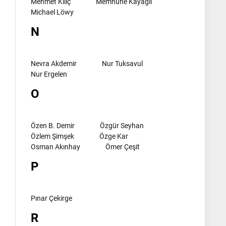
Mehmet Kılıç
Memnune Kayagil
Michael Löwy
N
Nevra Akdemir
Nur Tuksavul
Nur Ergelen
O
Özen B. Demir
Özgür Seyhan
Özlem Şimşek
Özge Kar
Osman Akınhay
Ömer Çeşit
P
Pınar Çekirge
R