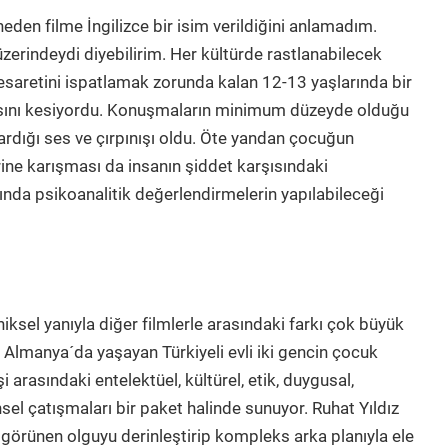
eden filme İngilizce bir isim verildiğini anlamadım.
zerindeydi diyebilirim. Her kültürde rastlanabilecek
cesaretini ispatlamak zorunda kalan 12-13 yaşlarında bir
fasını kesiyordu. Konuşmaların minimum düzeyde olduğu
kardığı ses ve çırpınışı oldu. Öte yandan çocuğun
rine karışması da insanın şiddet karşısındaki
ında psikoanalitik değerlendirmelerin yapılabileceği
 21 dak.)
iksel yanıyla diğer filmlerle arasındaki farkı çok büyük
 Almanya´da yaşayan Türkiyeli evli iki gencin çocuk
şi arasındaki entelektüel, kültürel, etik, duygusal,
sel çatışmaları bir paket halinde sunuyor. Ruhat Yıldız
 görünen olguyu derinleştirip kompleks arka planıyla ele