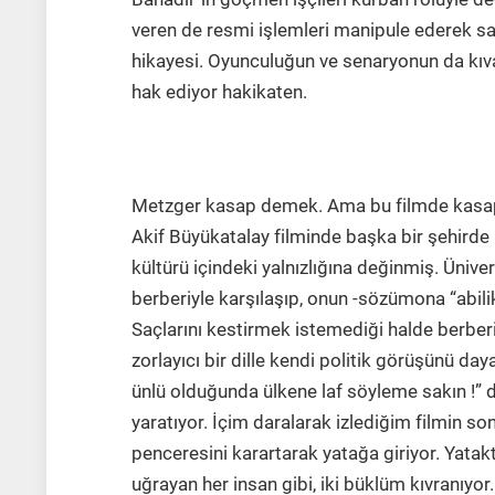
veren de resmi işlemleri manipule ederek sa
hikayesi. Oyunculuğun ve senaryonun da kı
hak ediyor hakikaten.
Metzger und ich (Mehmet Akif Büyükat
Metzger kasap demek. Ama bu filmde kasap f
Akif Büyükatalay filminde başka bir şehirde 
kültürü içindeki yalnızlığına değinmiş. Üniver
berberiyle karşılaşıp, onun -sözümona “abili
Saçlarını kestirmek istemediği halde berberi
zorlayıcı bir dille kendi politik görüşünü d
ünlü olduğunda ülkene laf söyleme sakın !” d
yaratıyor. İçim daralarak izlediğim filmin s
penceresini karartarak yatağa giriyor. Yatak
uğrayan her insan gibi, iki büklüm kıvranıyo