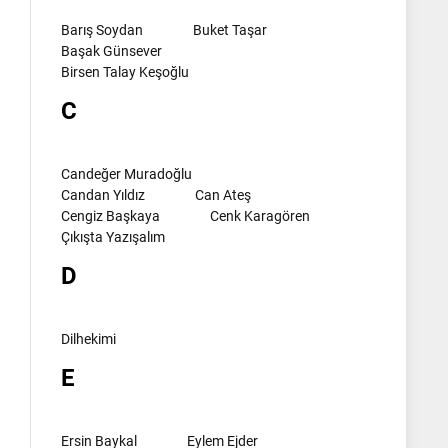
Barış Soydan
Buket Taşar
Başak Günsever
Birsen Talay Keşoğlu
C
Candeğer Muradoğlu
Candan Yıldız
Can Ateş
Cengiz Başkaya
Cenk Karagören
Çıkışta Yazışalım
D
Dilhekimi
E
Ersin Baykal
Eylem Ejder