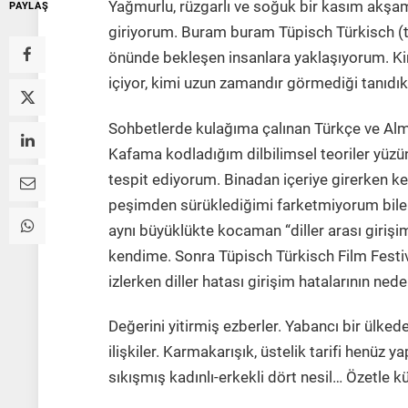
Yağmurlu, rüzgarlı ve soğuk bir kasım akşa
PAYLAŞ
giriyorum. Buram buram Tüpisch Türkisch (ti
önünde bekleşen insanlara yaklaşıyorum. Kim
içiyor, kimi uzun zamandır görmediği tanıdık
Sohbetlerde kulağıma çalınan Türkçe ve Alm
Kafama kodladığım dilbilimsel teoriler yüzün
tespit ediyorum. Binadan içeriye girerken keli
peşimden sürüklediğimi farketmiyorum bile
aynı büyüklükte kocaman “diller arası girişi
kendime. Sonra Tüpisch Türkisch Film Festiv
izlerken diller hatası girişim hatalarının ned
Değerini yitirmiş ezberler. Yabancı bir ülked
ilişkiler. Karmakarışık, üstelik tarifi henüz
sıkışmış kadınlı-erkekli dört nesil… Özetle kü