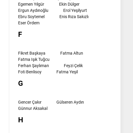
Egemen Yılgür
Ekin Dülger
Ergun Aydınoğlu
Erol Yeşilyurt
Ebru Soytemel
Enis Rıza Sakızlı
Eser Ördem
F
Fikret Başkaya
Fatma Altun
Fatma Işık Tuğcu
Ferhan Şaylıman
Feyzi Çelik
Foti Benlisoy
Fatma Yeşil
G
Gencer Çakır
Gülseren Aydın
Günnur Aksakal
H