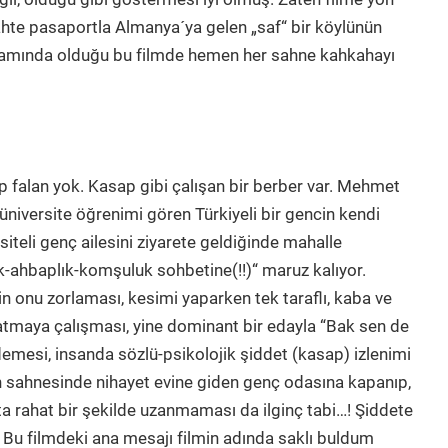
hte pasaportla Almanya´ya gelen „saf“ bir köylünün
vamında olduğu bu filmde hemen her sahne kahkahayı
alay, 2014, 8 dak.)
alan yok. Kasap gibi çalışan bir berber var. Mehmet
üniversite öğrenimi gören Türkiyeli bir gencin kendi
siteli genç ailesini ziyarete geldiğinde mahalle
k-ahbaplık-komşuluk sohbetine(!!)“ maruz kalıyor.
n onu zorlaması, kesimi yaparken tek taraflı, kaba ve
ayatmaya çalışması, yine dominant bir edayla “Bak sen de
emesi, insanda sözlü-psikolojik şiddet (kasap) izlenimi
on sahnesinde nihayet evine giden genç odasına kapanıp,
ta rahat bir şekilde uzanmaması da ilginç tabi…! Şiddete
r. Bu filmdeki ana mesajı filmin adında saklı buldum