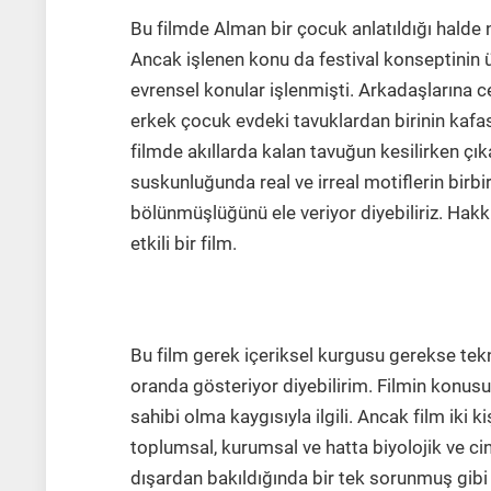
Bu filmde Alman bir çocuk anlatıldığı halde n
Ancak işlenen konu da festival konseptinin ü
evrensel konular işlenmişti. Arkadaşlarına 
erkek çocuk evdeki tavuklardan birinin ka
filmde akıllarda kalan tavuğun kesilirken çı
suskunluğunda real ve irreal motiflerin birbi
bölünmüşlüğünü ele veriyor diyebiliriz. Hakk
etkili bir film.
Annunciation (Halit Ruhat Yıldız 2016
Bu film gerek içeriksel kurgusu gerekse tekn
oranda gösteriyor diyebilirim. Filmin konusu
sahibi olma kaygısıyla ilgili. Ancak film iki ki
toplumsal, kurumsal ve hatta biyolojik ve cin
dışardan bakıldığında bir tek sorunmuş gibi