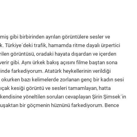
)
lmiş gibi birbirinden ayrılan görüntülere sesler ve
k. Türkiye´deki trafik, hamamda ritme dayalı ürpertici
 verilen görüntüsü, oradaki hayata dışardan ve içerden
verir gibi. Aynı ürkek bakış açısını filme baştan sona
rinde farkediyorum. Atatürk heykellerinin verildiği
, okurken bazı kelimelerde zorlanan genç bir kadın sesi
Bıçak kesiği görüntü ve sesleri tamamlayan, hatta
 kendisine yöneltilen soruları cevaplayan Şirin Şimsek´in
 kuşaktan bir göçmenin hüznünü farkediyorum. Bence
k.)