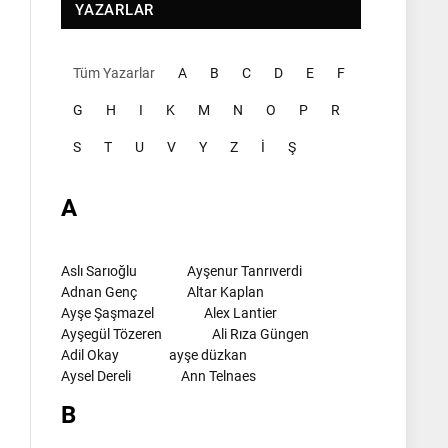
YAZARLAR
Tüm Yazarlar
A
B
C
D
E
F
G
H
I
K
M
N
O
P
R
S
T
U
V
Y
Z
İ
Ş
A
Aslı Sarıoğlu
Ayşenur Tanrıverdi
Adnan Genç
Altar Kaplan
Ayşe Şaşmazel
Alex Lantier
Ayşegül Tözeren
Ali Rıza Güngen
Adil Okay
ayşe düzkan
Aysel Dereli
Ann Telnaes
B