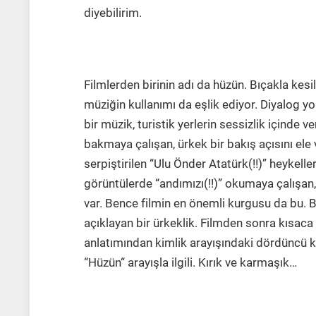
diyebilirim.
Hüzün (Şirin Şimşek, 2017, 12’30 dak.
Filmlerden birinin adı da hüzün. Bıçakla kesi
müziğin kullanımı da eşlik ediyor. Diyalog yo
bir müzik, turistik yerlerin sessizlik içinde
bakmaya çalışan, ürkek bir bakış açısını ele 
serpiştirilen “Ulu Önder Atatürk(!!)” heykelle
görüntülerde “andımızı(!!)” okumaya çalışan
var. Bence filmin en önemli kurgusu da bu. 
açıklayan bir ürkeklik. Filmden sonra kısaca
anlatımından kimlik arayışındaki dördüncü
“Hüzün“ arayışla ilgili. Kırık ve karmaşık…
Boy (Semih Korhan Güner, 2018, 15 da