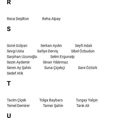
R
Reca Deşilton
Reha Alpay
S
Soné Gülyan
Serkan Aydın
Seyfi Adalı
Sevgi Usta
Safiye Derviş
Sibel Özbudun
Sarphan Uzunoğlu
Selim Ergunalp
Sezin Aydemir
Sinan Yıldırmaz
Seren Ay Şahin
Suna Çiçekçi
Sare Öztürk
Sedef Atik
T
Tacim Çiçek
Tolga Baybars
Turgay Yalçın
Temel Demirer
Tamer Şahin
Tarık Ali
U