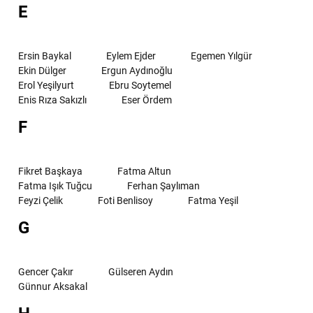
E
Ersin Baykal
Eylem Ejder
Egemen Yılgür
Ekin Dülger
Ergun Aydınoğlu
Erol Yeşilyurt
Ebru Soytemel
Enis Rıza Sakızlı
Eser Ördem
F
Fikret Başkaya
Fatma Altun
Fatma Işık Tuğcu
Ferhan Şaylıman
Feyzi Çelik
Foti Benlisoy
Fatma Yeşil
G
Gencer Çakır
Gülseren Aydın
Günnur Aksakal