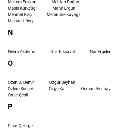
Meltem Ercivan
Mehtap Doğan
Masis Kürkçügil
Mahir Ergun
Mehmet Kılıç
Memnune Kayagil
Michael Löwy
N
Nevra Akdemir
Nur Tuksavul
Nur Ergelen
O
Özen B. Demir
Özgür Seyhan
Özlem Şimşek
Özge Kar
Osman Akınhay
Ömer Çeşit
P
Pınar Çekirge