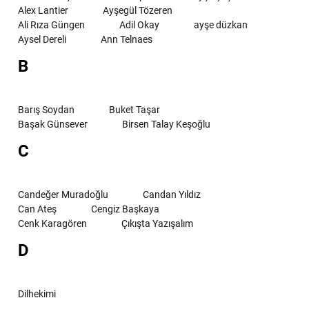
Alex Lantier
Ayşegül Tözeren
Ali Rıza Güngen
Adil Okay
ayşe düzkan
Aysel Dereli
Ann Telnaes
B
Barış Soydan
Buket Taşar
Başak Günsever
Birsen Talay Keşoğlu
C
Candeğer Muradoğlu
Candan Yıldız
Can Ateş
Cengiz Başkaya
Cenk Karagören
Çıkışta Yazışalım
D
Dilhekimi