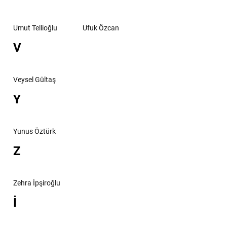
Umut Tellioğlu
Ufuk Özcan
V
Veysel Gültaş
Y
Yunus Öztürk
Z
Zehra İpşiroğlu
İ