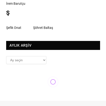
İrem Barutçu
Ş
Şefik Onat
Şöhret Baltaş
AYLIK ARŞİV
AYLIK
ARŞİV