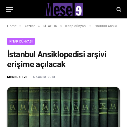
»
»
»
»
Home
Yazılar
KİTAPLIK
Kitap dünyası
İstanbul Ansiklopedisi arşivi erişime açılacak
KITAP DÜNYASI
İstanbul Ansiklopedisi arşivi
erişime açılacak
MESELE 121
6 KASIM 2018