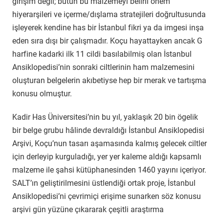
girişim değil; bütün bu malzemeyi belirli önem
hiyerarşileri ve içerme/dışlama stratejileri doğrultusunda
işleyerek kendine has bir İstanbul fikri ya da imgesi inşa
eden sıra dışı bir çalışmadır. Koçu hayattayken ancak G
harfine kadarki ilk 11 cildi basılabilmiş olan İstanbul
Ansiklopedisi’nin sonraki ciltlerinin ham malzemesini
oluşturan belgelerin akıbetiyse hep bir merak ve tartışma
konusu olmuştur.
Kadir Has Üniversitesi’nin bu yıl, yaklaşık 20 bin ögelik
bir belge grubu hâlinde devraldığı İstanbul Ansiklopedisi
Arşivi, Koçu’nun tasarı aşamasında kalmış gelecek ciltler
için derleyip kurguladığı, yer yer kaleme aldığı kapsamlı
malzeme ile şahsi kütüphanesinden 1460 yayını içeriyor.
SALT’ın geliştirilmesini üstlendiği ortak proje, İstanbul
Ansiklopedisi’ni çevrimiçi erişime sunarken söz konusu
arşivi gün yüzüne çıkararak çeşitli araştırma