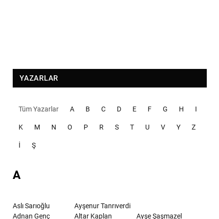
YAZARLAR
Tüm Yazarlar
A
B
C
D
E
F
G
H
I
K
M
N
O
P
R
S
T
U
V
Y
Z
İ
Ş
A
Aslı Sarıoğlu
Ayşenur Tanrıverdi
Adnan Genç
Altar Kaplan
Ayşe Şaşmazel