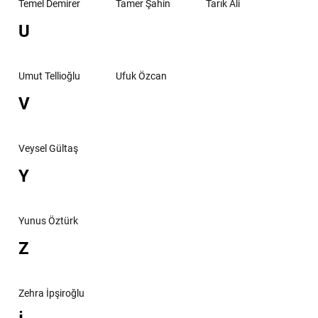
Temel Demirer
Tamer Şahin
Tarık Ali
U
Umut Tellioğlu
Ufuk Özcan
V
Veysel Gültaş
Y
Yunus Öztürk
Z
Zehra İpşiroğlu