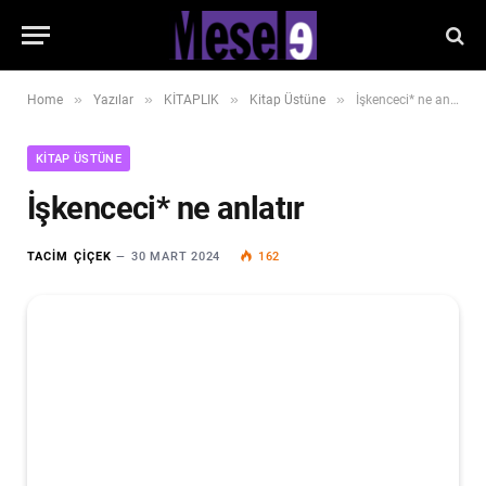
»
»
»
»
Home
Yazılar
KİTAPLIK
Kitap Üstüne
İşkenceci* ne anlatır
KITAP ÜSTÜNE
İşkenceci* ne anlatır
TACIM ÇIÇEK
30 MART 2024
162