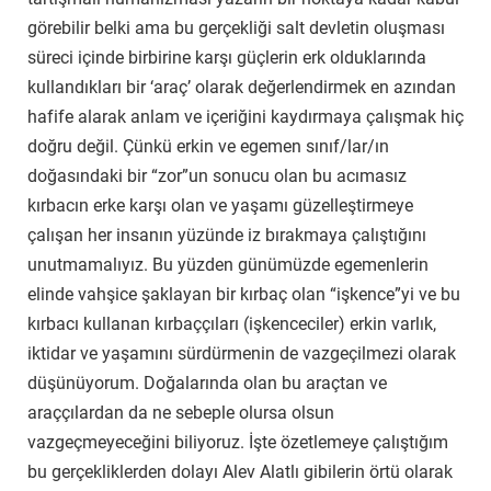
görebilir belki ama bu gerçekliği salt devletin oluşması
süreci içinde birbirine karşı güçlerin erk olduklarında
kullandıkları bir ‘araç’ olarak değerlendirmek en azından
hafife alarak anlam ve içeriğini kaydırmaya çalışmak hiç
doğru değil. Çünkü erkin ve egemen sınıf/lar/ın
doğasındaki bir “zor”un sonucu olan bu acımasız
kırbacın erke karşı olan ve yaşamı güzelleştirmeye
çalışan her insanın yüzünde iz bırakmaya çalıştığını
unutmamalıyız. Bu yüzden günümüzde egemenlerin
elinde vahşice şaklayan bir kırbaç olan “işkence”yi ve bu
kırbacı kullanan kırbaççıları (işkenceciler) erkin varlık,
iktidar ve yaşamını sürdürmenin de vazgeçilmezi olarak
düşünüyorum. Doğalarında olan bu araçtan ve
araççılardan da ne sebeple olursa olsun
vazgeçmeyeceğini biliyoruz. İşte özetlemeye çalıştığım
bu gerçekliklerden dolayı Alev Alatlı gibilerin örtü olarak