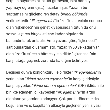
serpilip büyümesini, okula gitmesini, işini daha iyi
yapmayı öğrenmeyi…) hazırlamıştır. Yazarın bu
saptamasını güçlendiren detay
birinci bölümde
verilmektedir. “
İlk egemenler
”in “zor”lu sürecinin sonucu
olan “işkenceci”nin genetik yapısından tutun da onu
sosyalleştiren birçok etkene kadar olgular da
ballandırılarak anlatılır. Ama yazara göre, “işkenceci”
salt bunlardan oluşmamıştır. Yazar, 1950’ye kadar var
olan “zor”lu sürecin bitmesiyle birlikte “işkenceci”nin
karşı atağa geçmek zorunda kaldığını belirtiyor.
Değişen dünya konjonktürü ile birlikte “
ilk egemenler
”in
yerini alan “
ikinci dönem egemenler
”in karşı şiddetiyle
karşılaşıyorlar. “
İkinci dönem egemenleri
” (DP) iktidarı ile
birlikte egemenliği kaybeden “
ilk egemenler
”in ardılı
olanların yaşamları zorlaşıyor. Çok partili dönemle dış
koşulların ve iç koşulların etkisiyle güçlenen yeni siyasi