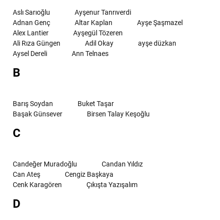
Aslı Sarıoğlu
Ayşenur Tanrıverdi
Adnan Genç
Altar Kaplan
Ayşe Şaşmazel
Alex Lantier
Ayşegül Tözeren
Ali Rıza Güngen
Adil Okay
ayşe düzkan
Aysel Dereli
Ann Telnaes
B
Barış Soydan
Buket Taşar
Başak Günsever
Birsen Talay Keşoğlu
C
Candeğer Muradoğlu
Candan Yıldız
Can Ateş
Cengiz Başkaya
Cenk Karagören
Çıkışta Yazışalım
D