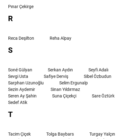
Pınar Çekirge
R
Reca Deşilton
Reha Alpay
S
Soné Gülyan
Serkan Aydın
Seyfi Adalı
Sevgi Usta
Safiye Derviş
Sibel Özbudun
Sarphan Uzunoğlu
Selim Ergunalp
Sezin Aydemir
Sinan Yıldırmaz
Seren Ay Şahin
Suna Çiçekçi
Sare Öztürk
Sedef Atik
T
Tacim Çiçek
Tolga Baybars
Turgay Yalçın