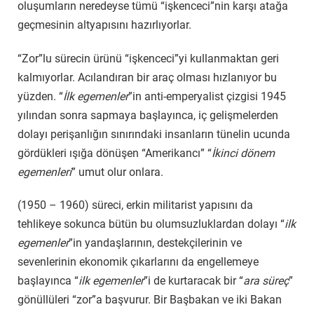
oluşumların neredeyse tümü “işkenceci”nin karşı atağa
geçmesinin altyapısını hazırlıyorlar.
“Zor”lu sürecin ürünü “işkenceci”yi kullanmaktan geri
kalmıyorlar. Acılandıran bir araç olması hızlanıyor bu
yüzden. “
İlk egemenler
”in anti-emperyalist çizgisi 1945
yılından sonra sapmaya başlayınca, iç gelişmelerden
dolayı perişanlığın sınırındaki insanların tünelin ucunda
gördükleri ışığa dönüşen “Amerikancı” “
İkinci dönem
egemenleri
” umut olur onlara.
(1950 – 1960) süreci, erkin militarist yapısını da
tehlikeye sokunca bütün bu olumsuzluklardan dolayı “
ilk
egemenler
”in yandaşlarının, destekçilerinin ve
sevenlerinin ekonomik çıkarlarını da engellemeye
başlayınca “
ilk egemenler
”i de kurtaracak bir “
ara süreç
”
gönüllüleri “zor”a başvurur. Bir Başbakan ve iki Bakan