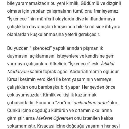
bile yaramamaktadır bu yeni kimlik. Güdümlü ve dizginli
olması için yapılan çalışmaların tümü onu frenleyemez.
“İşkenceci”nin münferit olaylardır diye kılıflandırmaya
çalıştıkları davranışları karşısında bile kendisine ihtiyacı
olanlardan kuşkulanmasına yeterli gerekçedir.
Bu yüzden “işkenceci” yaptıklarından pişmanlık
duymasını açıklamasını isteyenlere ve kendisine gem
vurmaya çalışanlara öfkelidir. “İşkenceci” eski
İstiklal
Madalyası
sahibi toprak ağası Abdurrahman’ın oğludur.
Kırsal kesimin verdikleri ile kent yaşamının vermeye
çalıştıkları onu bambaşka biri yapar. Her şeyden önce
çok uyumsuzdur. Kimlik ve kişilik kazanmak
çabasındadır. Sonunda “zor”un ‘
acılandıran aracı’
olur.
Çünkü içine doğduğu kültürün ve ortamın okullarına
gitmiştir, ama
Mefaret Öğretmen
onu istenilen kalıba
sokamamıştır. Kısacası içine doğduğu yaşamın her şeyi