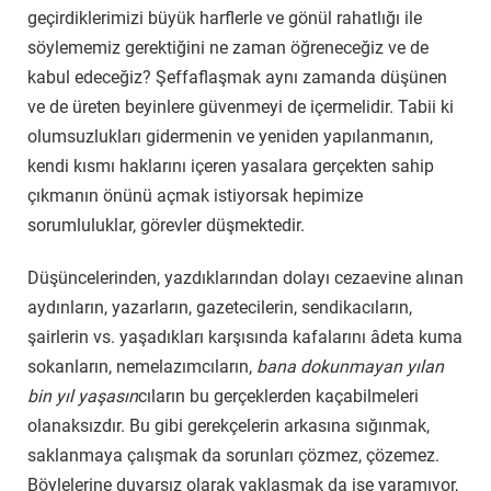
geçirdiklerimizi büyük harflerle ve gönül rahatlığı ile
söylememiz gerektiğini ne zaman öğreneceğiz ve de
kabul edeceğiz? Şeffaflaşmak aynı zamanda düşünen
ve de üreten beyinlere güvenmeyi de içermelidir. Tabii ki
olumsuzlukları gidermenin ve yeniden yapılanmanın,
kendi kısmı haklarını içeren yasalara gerçekten sahip
çıkmanın önünü açmak istiyorsak hepimize
sorumluluklar, görevler düşmektedir.
Düşüncelerinden, yazdıklarından dolayı cezaevine alınan
aydınların, yazarların, gazetecilerin, sendikacıların,
şairlerin vs. yaşadıkları karşısında kafalarını âdeta kuma
sokanların, nemelazımcıların,
bana dokunmayan yılan
bin yıl yaşasın
cıların bu gerçeklerden kaçabilmeleri
olanaksızdır. Bu gibi gerekçelerin arkasına sığınmak,
saklanmaya çalışmak da sorunları çözmez, çözemez.
Böylelerine duyarsız olarak yaklaşmak da işe yaramıyor,