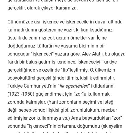
gerçeklik olarak çıkıyor karşımıza.
Günümüzde asıl işkence ve işkencecilerin duvar altında
kalmadıklarını gösteren ne yazık ki kanıksadığımız,
üstelik de canımızı çok acıtan örnekler var. İçine
doğduğumuz kültürün ve yaşama biçiminin bir
sonucudur “işkenceci” yazara göre. Alev Alatlı, bu olguya
farklı bir bakış getirmiş kendince. İşkenceciyi Türkiye
gerçekliğinde ve özelinde “tip”leştirmiş. O, ülkemizin
sosyokültürel gerçekliğinde itilmiş, kişilik edinmiştir.
Türkiye Cumhuriyeti’nin “
ilk egemenleri
” iktidarlarını
(1923 -1950) güçlendirmek için “zor”u kullanmak
zorunda kalmışlar. (Yani zor onların seçimi ve isteği
değil sebep-sonuç ilişkisi gibi, zorunluluktan, mecbur
edilmişler zor kullanmaya vs.) Ama başvurdukları “zor”
sonunda “işkenceci”nin ortamını, doğumunu (ekleyelim