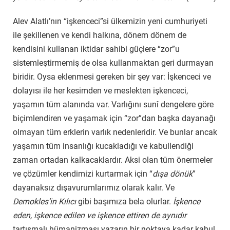
Alev Alatlı’nın “işkenceci”si ülkemizin yeni cumhuriyeti
ile şekillenen ve kendi halkına, dönem dönem de
kendisini kullanan iktidar sahibi güçlere “zor”u
sistemleştirmemiş de olsa kullanmaktan geri durmayan
biridir. Oysa eklenmesi gereken bir şey var: İşkenceci ve
dolayısı ile her kesimden ve meslekten işkenceci,
yaşamın tüm alanında var. Varlığını sunî dengelere göre
biçimlendiren ve yaşamak için “zor”dan başka dayanağı
olmayan tüm erklerin varlık nedenleridir. Ve bunlar ancak
yaşamın tüm insanlığı kucakladığı ve kabullendiği
zaman ortadan kalkacaklardır. Aksi olan tüm önermeler
ve çözümler kendimizi kurtarmak için “
dışa dönük
”
dayanaksız dışavurumlarımız olarak kalır. Ve
Demokles’in Kılıcı
gibi başımıza bela olurlar.
İşkence
eden, işkence edilen ve işkence ettiren de aynıdır
tartışmalı hümanizması yazarın bir noktaya kadar kabul