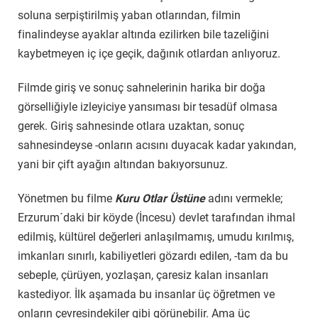
soluna serpiştirilmiş yaban otlarından, filmin
finalindeyse ayaklar altında ezilirken bile tazeliğini
kaybetmeyen iç içe geçik, dağınık otlardan anlıyoruz.
Filmde giriş ve sonuç sahnelerinin harika bir doğa
görselliğiyle izleyiciye yansıması bir tesadüf olmasa
gerek. Giriş sahnesinde otlara uzaktan, sonuç
sahnesindeyse -onların acısını duyacak kadar yakından,
yani bir çift ayağın altından bakıyorsunuz.
Yönetmen bu filme
Kuru Otlar Üstüne
adını vermekle;
Erzurum´daki bir köyde (İncesu) devlet tarafından ihmal
edilmiş, kültürel değerleri anlaşılmamış, umudu kırılmış,
imkanları sınırlı, kabiliyetleri gözardı edilen, -tam da bu
sebeple, çürüyen, yozlaşan, çaresiz kalan insanları
kastediyor. İlk aşamada bu insanlar üç öğretmen ve
onların çevresindekiler gibi görünebilir. Ama üç