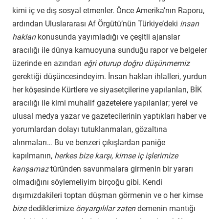
kimi iç ve dış sosyal etmenler. Önce Amerika’nın Raporu,
ardından Uluslararası Af Örgütü’nün Türkiye’deki
insan
hakları
konusunda yayımladığı ve çeşitli ajanslar
aracılığı ile dünya kamuoyuna sunduğu rapor ve belgeler
üzerinde en azından
eğri oturup doğru düşünmemiz
gerektiği düşüncesindeyim. İnsan hakları ihlalleri, yurdun
her köşesinde Kürtlere ve siyasetçilerine yapılanları, BİK
aracılığı ile kimi muhalif gazetelere yapılanlar; yerel ve
ulusal medya yazar ve gazetecilerinin yaptıkları haber ve
yorumlardan dolayı tutuklanmaları, gözaltına
alınmaları… Bu ve benzeri çıkışlardan paniğe
kapılmanın,
herkes bize karşı, kimse iç işlerimize
karışamaz
türünden savunmalara girmenin bir yararı
olmadığını söylemeliyim birçoğu gibi. Kendi
dışımızdakileri toptan düşman görmenin ve o her kimse
bize
dediklerimize
önyargılılar zaten
demenin mantığı