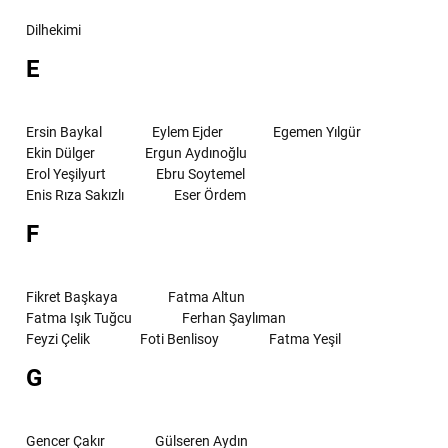
Dilhekimi
E
Ersin Baykal
Eylem Ejder
Egemen Yılgür
Ekin Dülger
Ergun Aydınoğlu
Erol Yeşilyurt
Ebru Soytemel
Enis Rıza Sakızlı
Eser Ördem
F
Fikret Başkaya
Fatma Altun
Fatma Işık Tuğcu
Ferhan Şaylıman
Feyzi Çelik
Foti Benlisoy
Fatma Yeşil
G
Gencer Çakır
Gülseren Aydın