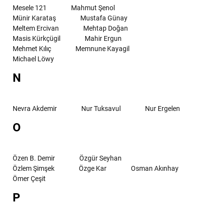
Mesele 121
Mahmut Şenol
Münir Karataş
Mustafa Günay
Meltem Ercivan
Mehtap Doğan
Masis Kürkçügil
Mahir Ergun
Mehmet Kılıç
Memnune Kayagil
Michael Löwy
N
Nevra Akdemir
Nur Tuksavul
Nur Ergelen
O
Özen B. Demir
Özgür Seyhan
Özlem Şimşek
Özge Kar
Osman Akınhay
Ömer Çeşit
P