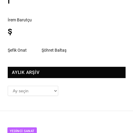
İ
İrem Barutçu
Ş
Şefik Onat
Şöhret Baltaş
AYLIK ARŞİV
AYLIK
ARŞİV
YEDINCI SANAT