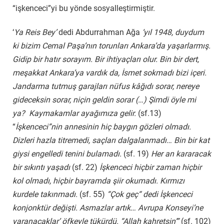
“işkenceci”yi bu yönde sosyalleştirmiştir.
‘
Ya Reis Bey’
dedi Abdurrahman Ağa
‘yıl 1948, duydum
ki bizim Cemal Paşa’nın torunları Ankara’da yaşarlarmış.
Gidip bir hatır sorayım. Bir ihtiyaçları olur. Bin bir dert,
meşakkat Ankara’ya vardık da, İsmet sokmadı bizi içeri.
Jandarma tutmuş garajları nüfus kâğıdı sorar, nereye
gideceksin sorar, niçin geldin sorar (…) Şimdi öyle mi
ya? Kaymakamlar ayağımıza gelir.
(sf.13)
“
İşkenceci”nin annesinin hiç baygın gözleri olmadı.
Dizleri hazla titremedi, saçları dalgalanmadı… Bin bir kat
giysi engelledi tenini bulamadı.
(sf. 19)
Her an kararacak
bir sıkıntı yaşadı
(sf. 22)
İşkenceci hiçbir zaman hiçbir
kol olmadı, hiçbir bayramda şiir okumadı. Kırmızı
kurdele takınmadı.
(sf. 55)
“Çok geç“ dedi İşkenceci
konjonktür değişti. Asmazlar artık… Avrupa Konseyi’ne
yaranacaklar’ öfkeyle tükürdü. “Allah kahretsin’”
(sf. 102)