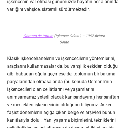
işkencenin var olması günümüzde hayatın her alanında
varlığını vahşice, sistemli sürdürmektedir.
Cámara de tortura
(İşkence Odası ) – 1962
Arturo
Souto
Klasik işkencehanelerin ve işkencecilerin yöntemlerini,
araçlarını kullanmasalar da, bu vahşilik eskiden olduğu
gibi babadan oğula geçmese de, toplumun bir bakıma
paryalarından olmasalar da (bu konuda Osmanlı’nın
işkencecileri olan cellâtlarını ve yaşamlarını
anımsamamız yeterli olacak kanısındayım.) her sınıftan
ve meslekten işkencecinin olduğunu biliyoruz. Askeri
faşist dönemlerin açığa çıkan belge ve arşivleri bunun
kanıtlarıyla dolu… Yani yaşama biçimlerini, tekniklerini
geliştirdikleri ve geliştirmeye de devam ettikleri acı bir