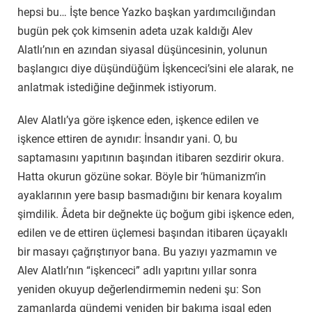
hepsi bu… İşte bence Yazko başkan yardımcılığından
bugün pek çok kimsenin adeta uzak kaldığı Alev
Alatlı’nın en azından siyasal düşüncesinin, yolunun
başlangıcı diye düşündüğüm İşkenceci’sini ele alarak, ne
anlatmak istediğine değinmek istiyorum.
Alev Alatlı’ya göre işkence eden, işkence edilen ve
işkence ettiren de aynıdır: İnsandır yani. O, bu
saptamasını yapıtının başından itibaren sezdirir okura.
Hatta okurun gözüne sokar. Böyle bir ‘hümanizm’in
ayaklarının yere basıp basmadığını bir kenara koyalım
şimdilik. Âdeta bir değnekte üç boğum gibi işkence eden,
edilen ve de ettiren üçlemesi başından itibaren üçayaklı
bir masayı çağrıştırıyor bana. Bu yazıyı yazmamın ve
Alev Alatlı’nın “işkenceci” adlı yapıtını yıllar sonra
yeniden okuyup değerlendirmemin nedeni şu: Son
zamanlarda gündemi yeniden bir bakıma işgal eden