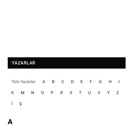
YAZARLAR
Tüm Yazarlar
A
B
C
D
E
F
G
H
I
K
M
N
O
P
R
S
T
U
V
Y
Z
İ
Ş
A