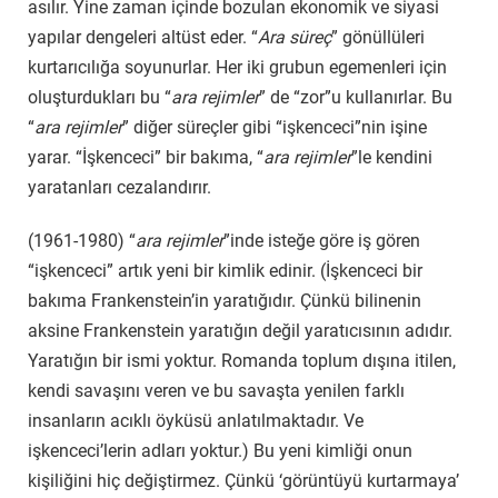
asılır. Yine zaman içinde bozulan ekonomik ve siyasi
yapılar dengeleri altüst eder. “
Ara süreç
” gönüllüleri
kurtarıcılığa soyunurlar. Her iki grubun egemenleri için
oluşturdukları bu “
ara rejimler
” de “zor”u kullanırlar. Bu
“
ara rejimler
” diğer süreçler gibi “işkenceci”nin işine
yarar. “İşkenceci” bir bakıma, “
ara rejimler
”le kendini
yaratanları cezalandırır.
(1961-1980) “
ara rejimler
”inde isteğe göre iş gören
“işkenceci” artık yeni bir kimlik edinir. (İşkenceci bir
bakıma Frankenstein’in yaratığıdır. Çünkü bilinenin
aksine Frankenstein yaratığın değil yaratıcısının adıdır.
Yaratığın bir ismi yoktur. Romanda toplum dışına itilen,
kendi savaşını veren ve bu savaşta yenilen farklı
insanların acıklı öyküsü anlatılmaktadır. Ve
işkenceci’lerin adları yoktur.) Bu yeni kimliği onun
kişiliğini hiç değiştirmez. Çünkü ‘görüntüyü kurtarmaya’