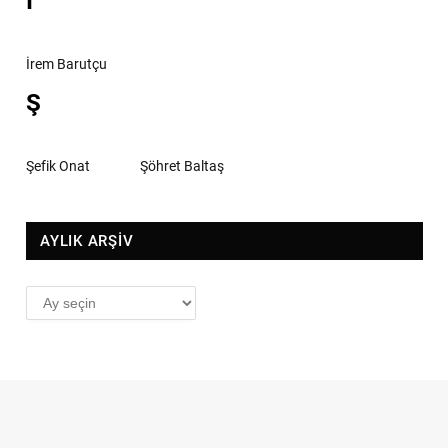
İ
İrem Barutçu
Ş
Şefik Onat
Şöhret Baltaş
AYLIK ARŞİV
AYLIK
ARŞİV