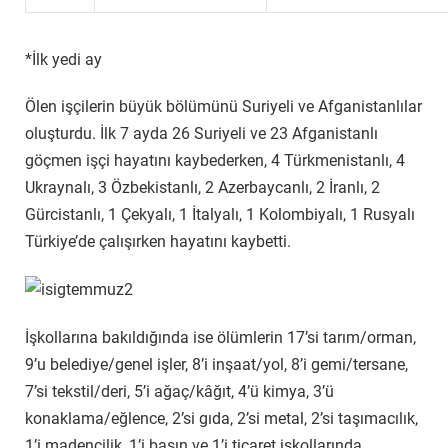
*İlk yedi ay
Ölen işçilerin büyük bölümünü Suriyeli ve Afganistanlılar
oluşturdu. İlk 7 ayda 26 Suriyeli ve 23 Afganistanlı
göçmen işçi hayatını kaybederken, 4 Türkmenistanlı, 4
Ukraynalı, 3 Özbekistanlı, 2 Azerbaycanlı, 2 İranlı, 2
Gürcistanlı, 1 Çekyalı, 1 İtalyalı, 1 Kolombiyalı, 1 Rusyalı
Türkiye’de çalışırken hayatını kaybetti.
İşkollarına bakıldığında ise ölümlerin 17’si tarım/orman,
9’u belediye/genel işler, 8’i inşaat/yol, 8’i gemi/tersane,
7’si tekstil/deri, 5’i ağaç/kâğıt, 4’ü kimya, 3’ü
konaklama/eğlence, 2’si gıda, 2’si metal, 2’si taşımacılık,
1’i madencilik, 1’i basın ve 1’i ticaret işkollarında