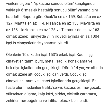
verilerine göre 1 ‘iş kazası sonucu ölüm’ karşılığında
yaklaşık 6 ‘meslek hastalığı sonucu ölüm’ yaşandığını
hatırlattı. Rapora göre Ocak’ta en az 159, Şubat’ta en az
127, Mart’ta en az 114, Nisan’da en az 153, Mayıs’ta en
az 163, Haziran’da en az 125 ve Temmuz’da en az 163
olmak üzere; Türkiye’de yılın ilk yedi ayında en az 1004
işçi iş cinayetlerinde yaşamını yitirdi.
Ölenlerin 10’u kadın işçi, 153’ü erkek işçi. Kadın işçi
cinayetleri tarım, büro, metal, sağlık, konaklama ve
belediye işkollarında gerçekleşti. Dördü 14 yaş ve altında
olmak üzere altı çocuk işçi can verdi. Çocuk işçi
cinayetleri tarım ve ticaret işkollarında gerçekleşti. En
fazla ölüm nedenleri trafik/servis kazası, ezilme/göçük,
yüksekten düşme, kalp krizi, şiddet, elektrik çarpması,
zehirlenme/boğulma ve intihar olarak belirlendi.