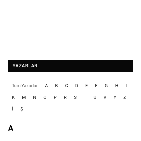
YAZARLAR
Tüm Yazarlar
A
B
C
D
E
F
G
H
I
K
M
N
O
P
R
S
T
U
V
Y
Z
İ
Ş
A