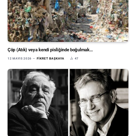
Çöp (Atık) veya kendi pisliğinde boğulmak…
12 MAYIS 2026
FIKRET BAŞKAYA
47