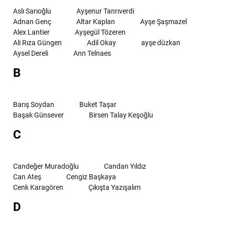
Aslı Sarıoğlu
Ayşenur Tanrıverdi
Adnan Genç
Altar Kaplan
Ayşe Şaşmazel
Alex Lantier
Ayşegül Tözeren
Ali Rıza Güngen
Adil Okay
ayşe düzkan
Aysel Dereli
Ann Telnaes
B
Barış Soydan
Buket Taşar
Başak Günsever
Birsen Talay Keşoğlu
C
Candeğer Muradoğlu
Candan Yıldız
Can Ateş
Cengiz Başkaya
Cenk Karagören
Çıkışta Yazışalım
D