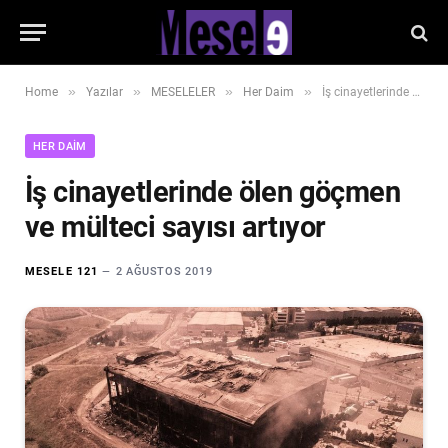
»
»
»
»
Home
Yazılar
MESELELER
Her Daim
İş cinayetlerinde ölen göçmen ve mülteci sayısı artıyor
HER DAIM
İş cinayetlerinde ölen göçmen
ve mülteci sayısı artıyor
MESELE 121
2 AĞUSTOS 2019