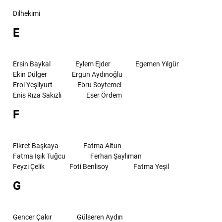
Dilhekimi
E
Ersin Baykal
Eylem Ejder
Egemen Yılgür
Ekin Dülger
Ergun Aydınoğlu
Erol Yeşilyurt
Ebru Soytemel
Enis Rıza Sakızlı
Eser Ördem
F
Fikret Başkaya
Fatma Altun
Fatma Işık Tuğcu
Ferhan Şaylıman
Feyzi Çelik
Foti Benlisoy
Fatma Yeşil
G
Gencer Çakır
Gülseren Aydın