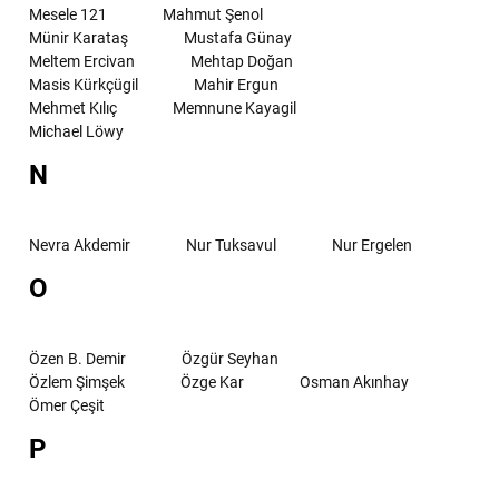
Mesele 121
Mahmut Şenol
Münir Karataş
Mustafa Günay
Meltem Ercivan
Mehtap Doğan
Masis Kürkçügil
Mahir Ergun
Mehmet Kılıç
Memnune Kayagil
Michael Löwy
N
Nevra Akdemir
Nur Tuksavul
Nur Ergelen
O
Özen B. Demir
Özgür Seyhan
Özlem Şimşek
Özge Kar
Osman Akınhay
Ömer Çeşit
P