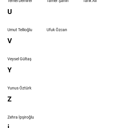
Temel Demirer
Tamer Şahin
Tarık Ali
U
Umut Tellioğlu
Ufuk Özcan
V
Veysel Gültaş
Y
Yunus Öztürk
Z
Zehra İpşiroğlu