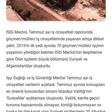
İSİG Meclisi, Temmuz ayı iş cinayetleri raporunda
göçmen/mülteci iş cinayetlerinde yaşanan artışa dikkat
çekti. 2019’in ilk yedi ayında 70 göçmen/mülteci işçinin
yaşamını yitirdiğini belirten İSİG Meclisi’nin tespitlerine
göre Ölen işçilerin büyük bölümünü Suriyeli ve
Afganistanlılar oluşturdu.
İşçi Sağlığı ve İş Güvenliği Meclisi Temmuz ayı iş
cinayetleri verilerini açıkladı. Temmuz ayında konuşulan
en önemli konulardan birisini İstanbul Valiliği’nin
‘Suriyeliler’ açıklaması oluşturdu. Valilik, kentte geçici
koruma kapsamında olmayan, kimliği bulunmayan ve
başka bir ilde kaydı olan Suriyeli mültecilerin 20 Ağustos