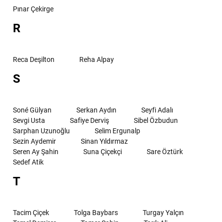
Pınar Çekirge
R
Reca Deşilton
Reha Alpay
S
Soné Gülyan
Serkan Aydın
Seyfi Adalı
Sevgi Usta
Safiye Derviş
Sibel Özbudun
Sarphan Uzunoğlu
Selim Ergunalp
Sezin Aydemir
Sinan Yıldırmaz
Seren Ay Şahin
Suna Çiçekçi
Sare Öztürk
Sedef Atik
T
Tacim Çiçek
Tolga Baybars
Turgay Yalçın