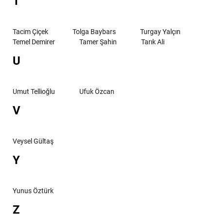
T
Tacim Çiçek
Tolga Baybars
Turgay Yalçın
Temel Demirer
Tamer Şahin
Tarık Ali
U
Umut Tellioğlu
Ufuk Özcan
V
Veysel Gültaş
Y
Yunus Öztürk
Z