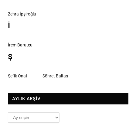
Zehra İpşiroğlu
İ
İrem Barutçu
Ş
Şefik Onat
Şöhret Baltaş
AYLIK ARŞİV
AYLIK
ARŞİV