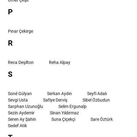
Ömer Çeşit
P
Pınar Çekirge
R
Reca Deşilton
Reha Alpay
S
Soné Gülyan
Serkan Aydın
Seyfi Adalı
Sevgi Usta
Safiye Derviş
Sibel Özbudun
Sarphan Uzunoğlu
Selim Ergunalp
Sezin Aydemir
Sinan Yıldırmaz
Seren Ay Şahin
Suna Çiçekçi
Sare Öztürk
Sedef Atik