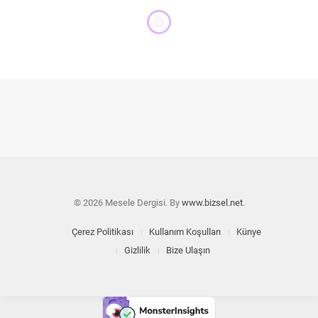
INTELLIGENTI PAUCA
İhtilaller çağının entelektüel
kabahatleri*
MAHMUT ŞENOL
28 OCAK 2017
11