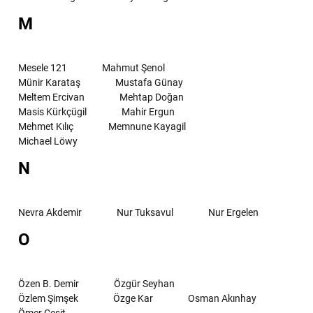
M
Mesele 121
Mahmut Şenol
Münir Karataş
Mustafa Günay
Meltem Ercivan
Mehtap Doğan
Masis Kürkçügil
Mahir Ergun
Mehmet Kılıç
Memnune Kayagil
Michael Löwy
N
Nevra Akdemir
Nur Tuksavul
Nur Ergelen
O
Özen B. Demir
Özgür Seyhan
Özlem Şimşek
Özge Kar
Osman Akınhay