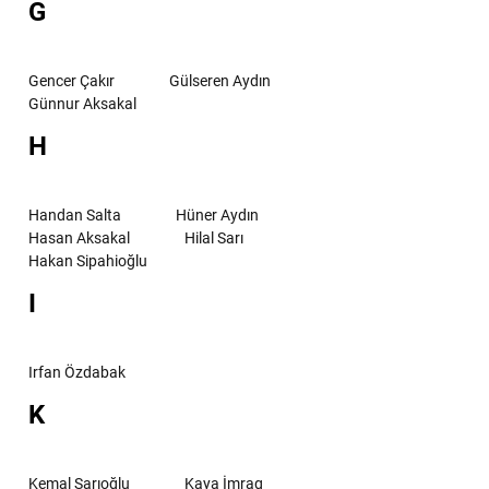
G
Gencer Çakır
Gülseren Aydın
Günnur Aksakal
H
Handan Salta
Hüner Aydın
Hasan Aksakal
Hilal Sarı
Hakan Sipahioğlu
I
Irfan Özdabak
K
Kemal Sarıoğlu
Kaya İmrag