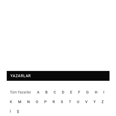
YAZARLAR
Tüm Yazarlar
A
B
C
D
E
F
G
H
I
K
M
N
O
P
R
S
T
U
V
Y
Z
İ
Ş