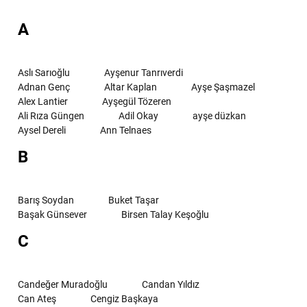
A
Aslı Sarıoğlu
Ayşenur Tanrıverdi
Adnan Genç
Altar Kaplan
Ayşe Şaşmazel
Alex Lantier
Ayşegül Tözeren
Ali Rıza Güngen
Adil Okay
ayşe düzkan
Aysel Dereli
Ann Telnaes
B
Barış Soydan
Buket Taşar
Başak Günsever
Birsen Talay Keşoğlu
C
Candeğer Muradoğlu
Candan Yıldız
Can Ateş
Cengiz Başkaya