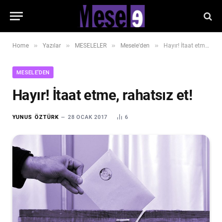
»
»
»
»
Home
Yazılar
MESELELER
Mesele'den
Hayır! İtaat etme, rahatsız et!
MESELE'DEN
Hayır! İtaat etme, rahatsız et!
YUNUS ÖZTÜRK
28 OCAK 2017
6