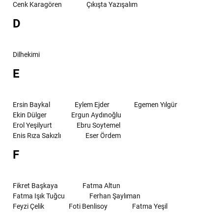
Cenk Karagören
Çıkışta Yazışalım
D
Dilhekimi
E
Ersin Baykal
Eylem Ejder
Egemen Yılgür
Ekin Dülger
Ergun Aydınoğlu
Erol Yeşilyurt
Ebru Soytemel
Enis Rıza Sakızlı
Eser Ördem
F
Fikret Başkaya
Fatma Altun
Fatma Işık Tuğcu
Ferhan Şaylıman
Feyzi Çelik
Foti Benlisoy
Fatma Yeşil