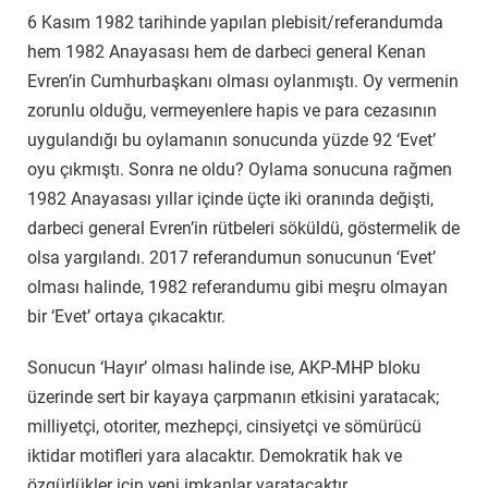
6 Kasım 1982 tarihinde yapılan plebisit/referandumda
hem 1982 Anayasası hem de darbeci general Kenan
Evren’in Cumhurbaşkanı olması oylanmıştı. Oy vermenin
zorunlu olduğu, vermeyenlere hapis ve para cezasının
uygulandığı bu oylamanın sonucunda yüzde 92 ‘Evet’
oyu çıkmıştı. Sonra ne oldu? Oylama sonucuna rağmen
1982 Anayasası yıllar içinde üçte iki oranında değişti,
darbeci general Evren’in rütbeleri söküldü, göstermelik de
olsa yargılandı. 2017 referandumun sonucunun ‘Evet’
olması halinde, 1982 referandumu gibi meşru olmayan
bir ‘Evet’ ortaya çıkacaktır.
Sonucun ‘Hayır’ olması halinde ise, AKP-MHP bloku
üzerinde sert bir kayaya çarpmanın etkisini yaratacak;
milliyetçi, otoriter, mezhepçi, cinsiyetçi ve sömürücü
iktidar motifleri yara alacaktır. Demokratik hak ve
özgürlükler için yeni imkanlar yaratacaktır.