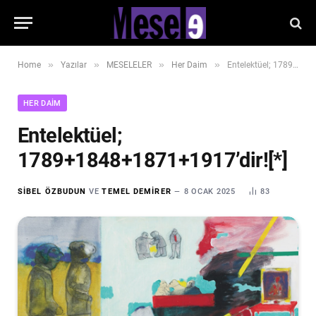
»
»
»
»
Home
Yazılar
MESELELER
Her Daim
Entelektüel; 1789+1848+1871+1917’dir![*]
HER DAIM
Entelektüel;
1789+1848+1871+1917’dir![*]
SIBEL ÖZBUDUN
VE
TEMEL DEMIRER
8 OCAK 2025
83