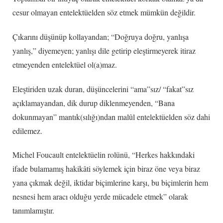
cesur olmayan entelektüelden söz etmek mümkün değildir.
Çıkarını düşünüp kollayandan; “Doğruya doğru, yanlışa
yanlış,” diyemeyen; yanlışı dile getirip eleştirmeyerek itiraz
etmeyenden entelektüel ol(a)maz.
Eleştiriden uzak duran, düşüncelerini “ama”sız/ “fakat”sız
açıklamayandan, dik durup diklenmeyenden, “Bana
dokunmayan” mantık(sılığı)ndan malûl entelektüelden söz dahi
edilemez.
Michel Foucault entelektüelin rolünü, “Herkes hakkındaki
ifade bulamamış hakikâti söylemek için biraz öne veya biraz
yana çıkmak değil, iktidar biçimlerine karşı, bu biçimlerin hem
nesnesi hem aracı olduğu yerde mücadele etmek” olarak
tanımlamıştır.