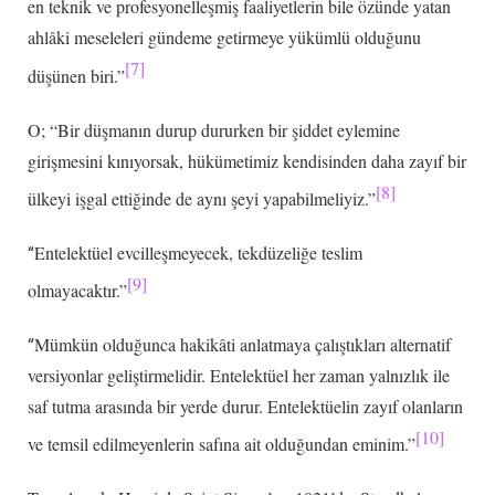
en teknik ve profesyonelleşmiş faaliyetlerin bile özünde yatan
ahlâki meseleleri gündeme getirmeye yükümlü olduğunu
[7]
düşünen biri.”
O; “Bir düşmanın durup dururken bir şiddet eylemine
girişmesini kınıyorsak, hükümetimiz kendisinden daha zayıf bir
[8]
ülkeyi işgal ettiğinde de aynı şeyi yapabilmeliyiz.”
Entelektüel evcilleşmeyecek, tekdüzeliğe teslim
“
[9]
olmayacaktır.”
Mümkün olduğunca hakikâti anlatmaya çalıştıkları alternatif
“
versiyonlar geliştirmelidir. Entelektüel her zaman yalnızlık ile
saf tutma arasında bir yerde durur. Entelektüelin zayıf olanların
[10]
ve temsil edilmeyenlerin safına ait olduğundan eminim.”