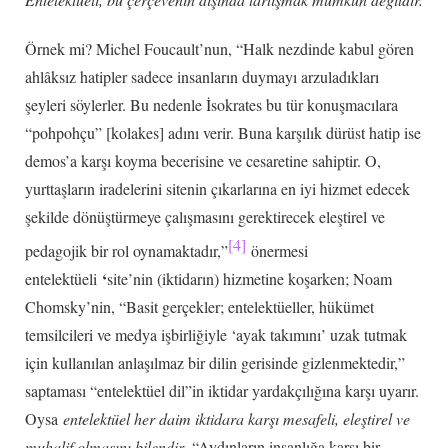
Örnek mi? Michel Foucault’nun, “Halk nezdinde kabul gören
ahlâksız hatipler sadece insanların duymayı arzuladıkları
şeyleri söylerler. Bu nedenle İsokrates bu tür konuşmacılara
“pohpohçu” [kolakes] adını verir. Buna karşılık dürüst hatip ise
demos’a karşı koyma becerisine ve cesaretine sahiptir. O,
yurttaşların iradelerini sitenin çıkarlarına en iyi hizmet edecek
şekilde dönüştürmeye çalışmasını gerektirecek eleştirel ve
[4]
pedagojik bir rol oynamaktadır,”
önermesi
‘
entelektüeli
site’nin (iktidarın) hizmetine koşarken; Noam
Chomsky’nin, “Basit gerçekler; entelektüeller, hükümet
temsilcileri ve medya işbirliğiyle ‘ayak takımını’ uzak tutmak
için kullanılan anlaşılmaz bir dilin gerisinde gizlenmektedir,”
saptaması “entelektüel dil”in iktidar yardakçılığına karşı uyarır.
Oysa
entelektüel her daim iktidara karşı mesafeli, eleştirel ve
muhalif olmasını bilendir.
“Aydınların insanlığa karşı bir