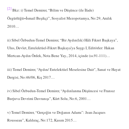
[2]
Bkz: i) Temel Demirer, “Bilim ve Düşünce (ile İfade)
Özgürlüğü=İsmail Beşikçi”, Sosyalist Mezopotamya, No:29, Aralık
2010…
ii) Sibel Özbudun-Temel Demirer, “Bir Aydın(lık) Hâli Fikret Başkaya”,
Ulus, Devlet, Entelektüel-Fikret Başkaya’ya Saygı I, Editörler: Hakan
Mertcan-Aydın Ördek, Nota Bene Yay., 2014, içinde (ss.91-111)…
iii) Temel Demirer, “Aydın/ Entelektüel Meselesine Dair”, Sanat ve Hayat
Dergisi, No:46/06, Kış 2017…
iv) Sibel Özbudun-Temel Demirer, “Aydınlanma Düşüncesi ve Fransız
Burjuva Devrimi Davranışı”, Kürt Solu, No:6, 2001…
v) Temel Demirer, “Gerçeğin ve Doğanın Adamı”: Jean-Jacques
Rousseau”, Kaldıraç, No:172, Kasım 2015…