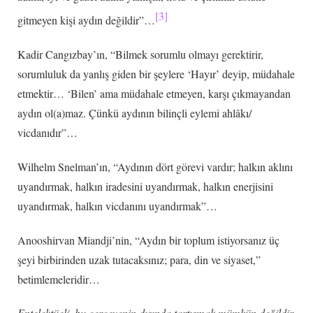
[3]
gitmeyen kişi aydın değildir”…
Kadir Cangızbay’ın, “Bilmek sorumlu olmayı gerektirir,
sorumluluk da yanlış giden bir şeylere ‘Hayır’ deyip, müdahale
etmektir… ‘Bilen’ ama müdahale etmeyen, karşı çıkmayandan
aydın ol(a)maz. Çünkü aydının bilinçli eylemi ahlâkı/
vicdanıdır”…
Wilhelm Snelman’ın, “Aydının dört görevi vardır; halkın aklını
uyandırmak, halkın iradesini uyandırmak, halkın enerjisini
uyandırmak, halkın vicdanını uyandırmak”…
Anooshirvan Miandji’nin, “Aydın bir toplum istiyorsanız üç
şeyi birbirinden uzak tutacaksınız; para, din ve siyaset,”
betimlemeleridir…
Entelektüeli, bu çerçevenin dışında tartışmak mümkün değildir.