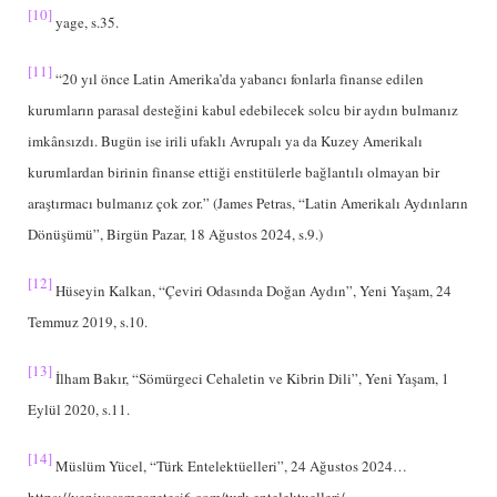
[10]
yage, s.35.
[11]
“20 yıl önce Latin Amerika’da yabancı fonlarla finanse edilen
kurumların parasal desteğini kabul edebilecek solcu bir aydın bulmanız
imkânsızdı. Bugün ise irili ufaklı Avrupalı ya da Kuzey Amerikalı
kurumlardan birinin finanse ettiği enstitülerle bağlantılı olmayan bir
araştırmacı bulmanız çok zor.” (James Petras, “Latin Amerikalı Aydınların
Dönüşümü”, Birgün Pazar, 18 Ağustos 2024, s.9.)
[12]
Hüseyin Kalkan, “Çeviri Odasında Doğan Aydın”, Yeni Yaşam, 24
Temmuz 2019, s.10.
[13]
İlham Bakır, “Sömürgeci Cehaletin ve Kibrin Dili”, Yeni Yaşam, 1
Eylül 2020, s.11.
[14]
Müslüm Yücel, “Türk Entelektüelleri”, 24 Ağustos 2024…
https://yeniyasamgazetesi6.com/turk-entelektuelleri/