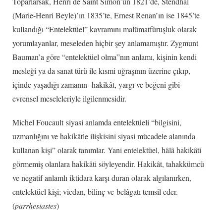
Toparlarsak, Henri de Saint Simon’un 1821’de, Stendhal
(Marie-Henri Beyle)’ın 1835’te, Ernest Renan’ın ise 1845’te
kullandığı “Entelektüel” kavramını malûmatfüruşluk olarak
yorumlayanlar, meseleden hiçbir şey anlamamıştır. Zygmunt
Bauman’a göre “entelektüel olma”nın anlamı, kişinin kendi
mesleği ya da sanat türü ile kısmi uğraşının üzerine çıkıp,
içinde yaşadığı zamanın -hakikât, yargı ve beğeni gibi-
evrensel meseleleriyle ilgilenmesidir.
Michel Foucault siyasi anlamda entelektüeli “bilgisini,
uzmanlığını ve hakikâtle ilişkisini siyasi mücadele alanında
kullanan kişi” olarak tanımlar. Yani entelektüel, hâlâ hakikâti
görmemiş olanlara hakikâti söyleyendir. Hakikât, tahakkümcü
ve negatif anlamlı iktidara karşı duran olarak algılanırken,
entelektüel kişi; vicdan, bilinç ve belâgatı temsil eder.
(
parrhesiastes
)