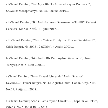
vi) Temel Demirer, “Yol Açan Bir Öncü: Jean-Jacques Rousseau”,
Sosyalist Mezopotamya, No:28, Haziran 2010…
vii) Temel Demirer, “İki Aydınlanmacı: Rousseau ve Tanilli”, Gelecek
Gazetesi (Kıbrıs), No:57, 1 Eylül 2012…
viii) Temel Demirer, “Yersiz Yurtsuz Bir Aydın: Edward Wahid Said”,
Odak Dergisi, No:2003-12 (SN:04), 4 Aralık 2003…
ix) Temel Demirer, “İstanbullu Bir Rum Aydın: Yerasimos”, Uzun
Yürüyüş, No:75, Mart 2006…
x) Temel Demirer, “Savaş Dinçel İçin ya da “Aydın-Sanatçı”
Deyince…”, Esmer Dergisi, No:42, Ağustos 2008; Çoban Ateşi, Yıl:2,
No:59, 7 Ağustos 2008…
xi) Temel Demirer, “Zor Yıllarda ‘Aydın Olmak’…”, Toplum ve Hekim,
Cilt:28, No:5, Eylül-Ekim 2013…