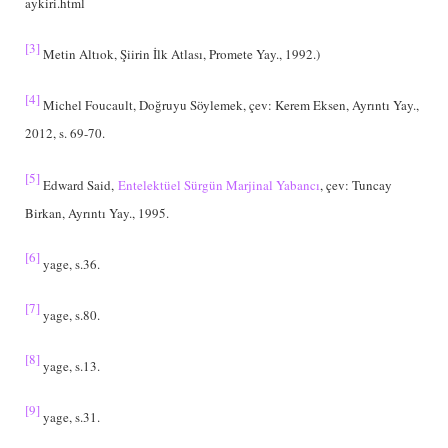
aykiri.html
[3]
Metin Altıok, Şiirin İlk Atlası, Promete Yay., 1992.)
[4]
Michel Foucault, Doğruyu Söylemek, çev: Kerem Eksen, Ayrıntı Yay.,
2012, s. 69-70.
[5]
Edward Said,
Entelektüel Sürgün Marjinal Yabancı
, çev: Tuncay
Birkan, Ayrıntı Yay., 1995.
[6]
yage, s.36.
[7]
yage, s.80.
[8]
yage, s.13.
[9]
yage, s.31.