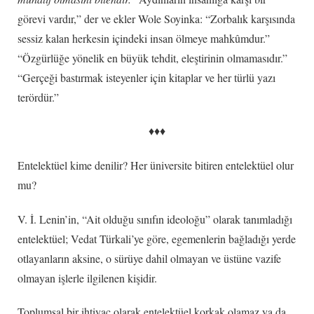
görevi vardır,” der ve ekler Wole Soyinka: “Zorbalık karşısında
sessiz kalan herkesin içindeki insan ölmeye mahkûmdur.”
“Özgürlüğe yönelik en büyük tehdit, eleştirinin olmamasıdır.”
“Gerçeği bastırmak isteyenler için kitaplar ve her türlü yazı
terördür.”
♦♦♦
Entelektüel kime denilir? Her üniversite bitiren entelektüel olur
mu?
V. İ. Lenin’in, “Ait olduğu sınıfın ideoloğu” olarak tanımladığı
entelektüel; Vedat Türkali’ye göre, egemenlerin bağladığı yerde
otlayanların aksine, o sürüye dahil olmayan ve üstüne vazife
olmayan işlerle ilgilenen kişidir.
Toplumsal bir ihtiyaç olarak entelektüel korkak olamaz ya da