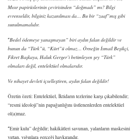
Mısır papirüslerinin çevirisinden “doğmadı” mı? Bilgi
evrenseldir, bilginiz kazanılması da… Bu bir “zaaf”mış gibi
sunulmamalıdır.
Bedel ödemeye yanaşmayan” biri aydın falan değildir ve
“
bunun da “Türk”ü, “Kürt”ü olmaz… Örneğin İsmail Beşikçi,
Fikret Başkaya, Haluk Gerger’i betimleyen şey “Türk”
olmaları değil, entelektüel olmalarıdır.
Ve nihayet devleti içselleştiren, aydın falan değildir!
Özetin özeti: Entelektüel, İktidarın tezlerine karşı çıkabilendir;
“resmi ideoloji”nin papağanlığını üstlenenlerden entelektüel
ol(a)maz.
Emir kulu” değildir; hakikâtleri savunan, yalanların maskesini
“
yırtan, yığınlara gerçeği haykırandır.