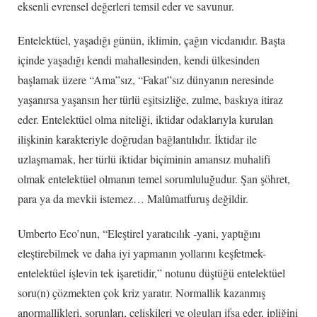
eksenli evrensel değerleri temsil eder ve savunur.
Entelektüel, yaşadığı günün, iklimin, çağın vicdanıdır. Başta
içinde yaşadığı kendi mahallesinden, kendi ülkesinden
başlamak üzere “Ama”sız, “Fakat”sız dünyanın neresinde
yaşanırsa yaşansın her türlü eşitsizliğe, zulme, baskıya itiraz
eder. Entelektüel olma niteliği, iktidar odaklarıyla kurulan
ilişkinin karakteriyle doğrudan bağlantılıdır. İktidar ile
uzlaşmamak, her türlü iktidar biçiminin amansız muhalifi
olmak entelektüel olmanın temel sorumluluğudur. Şan şöhret,
para ya da mevkii istemez… Malûmatfuruş değildir.
Umberto Eco’nun, “Eleştirel yaratıcılık -yani, yaptığını
eleştirebilmek ve daha iyi yapmanın yollarını keşfetmek-
entelektüel işlevin tek işaretidir,” notunu düştüğü entelektüel
soru(n) çözmekten çok kriz yaratır. Normallik kazanmış
anormallikleri, sorunları, çelişkileri ve olguları ifşa eder, ipliğini