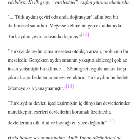
edebiliriz. Ki ilk grup, “entelektüel” vasfını yitirmiş olanlardır.
Türk aydını çeviri odasında doğmuştur’ lafını ben bir
“… ‘
darbımesel sanırdım. Meğerse kelimenin gerçek anlamıyla,
[12]
Türk aydını çeviri odasında doğmuş.”
Türkiye’de aydın olma meselesi oldukça arızalı, problemli bir
“
meseledir. Gerçekten aydın sıfatının yakıştırılabileceği çok az
insan yetişmiştir bu iklimde… Sömürgeci uygulamalara karşı
çıkmak ağır bedeller ödemeyi gerektirir. Türk aydını bu bedeli
[13]
ödemeye asla yanaşmamıştır.”
Türk aydını devleti içselleştirmiştir, iç dünyaları devletlerinden
“
mürekkeptir; eserleri devletlerini korumak üzerinedir,
[14]
devletlerinin dili, dini ve bayrağı en yüce değerdir.”
Hızla birkaç şey anımsatalım: Antik Yunan düşünürleri de,