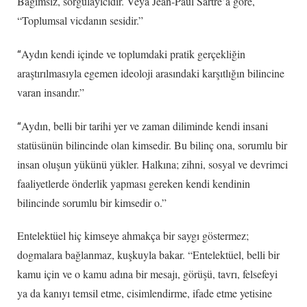
Bağımsız, sorgulayıcıdır. Veya Jean-Paul Sartre’a göre,
“Toplumsal vicdanın sesidir.”
Aydın kendi içinde ve toplumdaki pratik gerçekliğin
“
araştırılmasıyla egemen ideoloji arasındaki karşıtlığın bilincine
varan insandır.”
Aydın, belli bir tarihi yer ve zaman diliminde kendi insani
“
statüsünün bilincinde olan kimsedir. Bu bilinç ona, sorumlu bir
insan oluşun yükünü yükler. Halkına; zihni, sosyal ve devrimci
faaliyetlerde önderlik yapması gereken kendi kendinin
bilincinde sorumlu bir kimsedir o.”
Entelektüel hiç kimseye ahmakça bir saygı göstermez;
dogmalara bağlanmaz, kuşkuyla bakar. “Entelektüel, belli bir
kamu için ve o kamu adına bir mesajı, görüşü, tavrı, felsefeyi
ya da kanıyı temsil etme, cisimlendirme, ifade etme yetisine