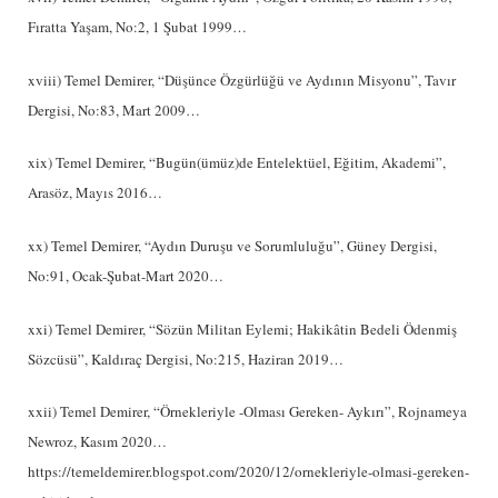
Fıratta Yaşam, No:2, 1 Şubat 1999…
xviii) Temel Demirer, “Düşünce Özgürlüğü ve Aydının Misyonu”, Tavır
Dergisi, No:83, Mart 2009…
xix) Temel Demirer, “Bugün(ümüz)de Entelektüel, Eğitim, Akademi”,
Arasöz, Mayıs 2016…
xx) Temel Demirer, “Aydın Duruşu ve Sorumluluğu”, Güney Dergisi,
No:91, Ocak-Şubat-Mart 2020…
xxi) Temel Demirer, “Sözün Militan Eylemi; Hakikâtin Bedeli Ödenmiş
Sözcüsü”, Kaldıraç Dergisi, No:215, Haziran 2019…
xxii) Temel Demirer, “Örnekleriyle -Olması Gereken- Aykırı”, Rojnameya
Newroz, Kasım 2020…
https://temeldemirer.blogspot.com/2020/12/ornekleriyle-olmasi-gereken-