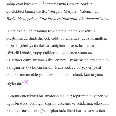
[5]
sahip olan bireydir,”
saptamasıyla Edward Said’in
entelektüel tanımı özetle, “Sürgün, Marjinal, Yabancı”dır.
Başka bir deyişle o, “hiç bir yere (makama) ait olmayan”dır…
Entelektüel, ne insanları teskin etme, ne de konsensüs
“
oluşturma derdindedir; çok ciddi bir anlamda, ucuz formülleri,
hazır klişeleri ya da iktidar sahiplerinin ve uzlaşımcıların
söylediklerinde, yapıp ettiklerinde gözlenen sorunsuz,
uzlaştırıcı olumlamaları kabullenmeyi istememe anlamında tüm
varlığını ortaya koyan biridir. Hatta sadece bir şeyleri pasif
olarak istememekle yetinmez, bunu aktif olarak kamuoyuna
[6]
söyler de.”
Bugün entelektüel bir amatör olmalıdır; toplumun düşünen ve
“
ilgili bir üyesi olan için kişinin, ülkesine ve iktidarına; ülkesinin
kendi yurttaşları ve diğer toplumlarla ilişki kurma tarzına dair