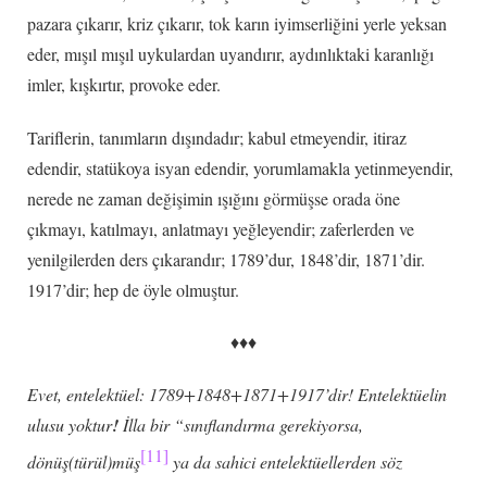
pazara çıkarır, kriz çıkarır, tok karın iyimserliğini yerle yeksan
eder, mışıl mışıl uykulardan uyandırır, aydınlıktaki karanlığı
imler, kışkırtır, provoke eder.
Tariflerin, tanımların dışındadır; kabul etmeyendir, itiraz
edendir, statükoya isyan edendir, yorumlamakla yetinmeyendir,
nerede ne zaman değişimin ışığını görmüşse orada öne
çıkmayı, katılmayı, anlatmayı yeğleyendir; zaferlerden ve
yenilgilerden ders çıkarandır; 1789’dur, 1848’dir, 1871’dir.
1917’dir; hep de öyle olmuştur.
♦♦♦
Evet, entelektüel: 1789+1848+1871+1917’dir! Entelektüelin
ulusu yoktur
!
İlla bir “sınıflandırma gerekiyorsa,
[11]
dönüş(türül)müş
ya da sahici entelektüellerden söz