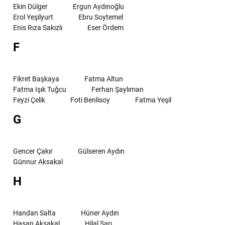
Ekin Dülger
Ergun Aydınoğlu
Erol Yeşilyurt
Ebru Soytemel
Enis Rıza Sakızlı
Eser Ördem
F
Fikret Başkaya
Fatma Altun
Fatma Işık Tuğcu
Ferhan Şaylıman
Feyzi Çelik
Foti Benlisoy
Fatma Yeşil
G
Gencer Çakır
Gülseren Aydın
Günnur Aksakal
H
Handan Salta
Hüner Aydın
Hasan Aksakal
Hilal Sarı