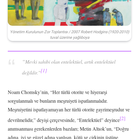
Yönetim Kurulunun Zor Toplantısı / 2007 Robert Hodgins (1920-2010)
tuval üzerine yağlıboya
“
Mevki sahibi olan entelektüel,
artık entelektüel
[1]
değildir.”
Noam Chomsky’nin, “Her türlü otorite ve hiyerarşi
sorgulanmalı ve bunların meşruiyeti ispatlanmalıdır.
Meşruiyetini ispatlayamayan her türlü otorite gayrimeşrudur ve
[2]
devrilmelidir,” deyişi çerçevesinde, “Entelektüel” deyince
anımsanması gerekenlerden bazıları; Metin Altıok’un, “Doğru
adına, iyi ve güzel adına yanlışın, kötü ve çirkinin üstüne