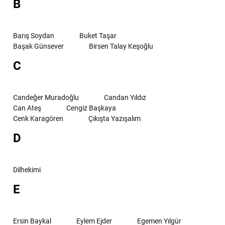
B
Barış Soydan
Buket Taşar
Başak Günsever
Birsen Talay Keşoğlu
C
Candeğer Muradoğlu
Candan Yıldız
Can Ateş
Cengiz Başkaya
Cenk Karagören
Çıkışta Yazışalım
D
Dilhekimi
E
Ersin Baykal
Eylem Ejder
Egemen Yılgür