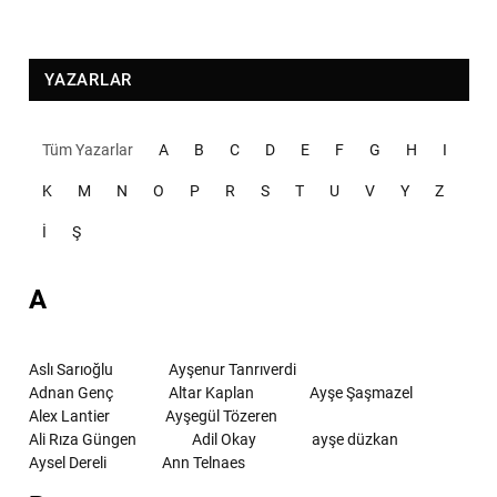
YAZARLAR
Tüm Yazarlar
A
B
C
D
E
F
G
H
I
K
M
N
O
P
R
S
T
U
V
Y
Z
İ
Ş
A
Aslı Sarıoğlu
Ayşenur Tanrıverdi
Adnan Genç
Altar Kaplan
Ayşe Şaşmazel
Alex Lantier
Ayşegül Tözeren
Ali Rıza Güngen
Adil Okay
ayşe düzkan
Aysel Dereli
Ann Telnaes