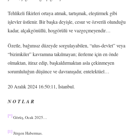
Tehlikeli fikirleri ortaya atmak, tartışmak, eleştirmek gibi
işlevler üstlenir. Bir başka deyişle, cesur ve özverili olunduğu
kadar, alçakgönüllü, hoşgörülü ve vazgeçmeyendir…
Özetle, bağımsız düzeyde sorgulayabilen, “ulus-devlet” veya
“bizimkiler” kavramına takılmayan; ilerleme için en önde
olmaktan, itiraz edip, başkaldırmaktan asla çekinmeyen
sorumluluğun düşünce ve davranışıdır, entelektüel…
20 Aralık 2024 16:50:11, İstanbul.
N O T L A R
[*]
Görüş, Ocak 2025…
[1]
Jürgen Habermas.