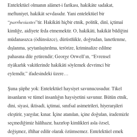
Entelektüel olmanın alâmet-i farikası, hakikâte sadakat,
meftuniyet, hakikât sevdasıdır. Yani entelektüel bir
“
parrhesiastes
”tir. Hakikâti hiçbir etnik, politik, dinî, içtimaî
kimliğe, aidiyete feda etmemektir. O, hakikâti, hakikât bildiğini
müdanasızca (ödünsüzce), dürüstlükle, doğrudan, lanetlenme,
dışlanma, şeytanlaştırılma, terörize, kriminalize edilme
pahasına dile getirendir; George Orwell’ın, “Evrensel
riyâkarlık vakitlerinde hakikâti söylemek devrimci bir
eylemdir,” ifadesindeki üzere…
Şuna şüphe yok: Entelektüel haysiyet savunucusudur. Tikel
insanların ve tümel insanlığın haysiyetini savunur. Bütün etnik,
dini, siyasi, iktisadi, içtimai, sınıfsal asimetrileri, hiyerarşileri
eleştirir, yargılar, kınar. İçine atanılan, içine doğulan, irademizle
seçmediğimiz hâlihazır, hazırlop kimlikleri asla özsel,
değişmez, iftihar edilir olarak özümsemez. Entelektüel emek