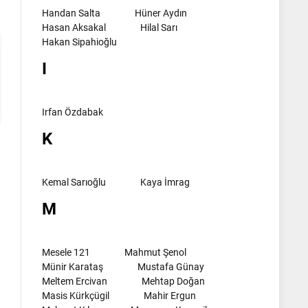
Handan Salta
Hüner Aydın
Hasan Aksakal
Hilal Sarı
Hakan Sipahioğlu
I
Irfan Özdabak
K
Kemal Sarıoğlu
Kaya İmrag
M
Mesele 121
Mahmut Şenol
Münir Karataş
Mustafa Günay
Meltem Ercivan
Mehtap Doğan
Masis Kürkçügil
Mahir Ergun