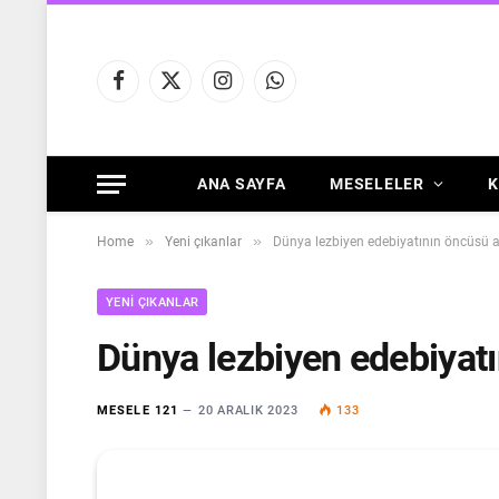
Facebook
X
Instagram
WhatsApp
(Twitter)
ANA SAYFA
MESELELER
K
»
»
Home
Yeni çıkanlar
Dünya lezbiyen edebiyatının öncüsü a
YENI ÇIKANLAR
Dünya lezbiyen edebiyatı
MESELE 121
20 ARALIK 2023
133