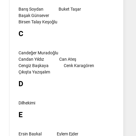
Barış Soydan
Buket Taşar
Başak Günsever
Birsen Talay Keşoğlu
C
Candeğer Muradoğlu
Candan Yıldız
Can Ateş
Cengiz Başkaya
Cenk Karagören
Çıkışta Yazışalım
D
Dilhekimi
E
Ersin Baykal
Eylem Ejder