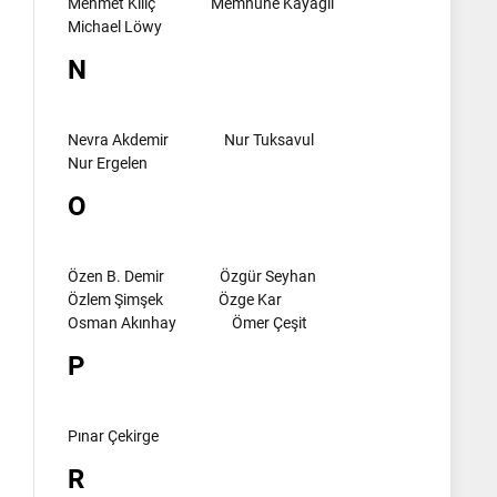
Mehmet Kılıç
Memnune Kayagil
Michael Löwy
N
Nevra Akdemir
Nur Tuksavul
Nur Ergelen
O
Özen B. Demir
Özgür Seyhan
Özlem Şimşek
Özge Kar
Osman Akınhay
Ömer Çeşit
P
Pınar Çekirge
R