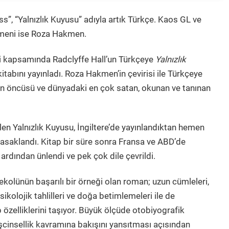
ess”, “Yalnızlık Kuyusu” adıyla artık Türkçe. Kaos GL ve
irmeni ise Roza Hakmen.
ri kapsamında Radclyffe Hall’un Türkçeye
Yalnızlık
itabını yayınladı. Roza Hakmen’in çevirisi ile Türkçeye
nın öncüsü ve dünyadaki en çok satan, okunan ve tanınan
ilen Yalnızlık Kuyusu, İngiltere’de yayınlandıktan hemen
asaklandı. Kitap bir süre sonra Fransa ve ABD’de
ardından ünlendi ve pek çok dile çevrildi.
ekolünün başarılı bir örneği olan roman; uzun cümleleri,
ikolojik tahlilleri ve doğa betimlemeleri ile de
özelliklerini taşıyor. Büyük ölçüde otobiyografik
şcinsellik kavramına bakışını yansıtması açısından