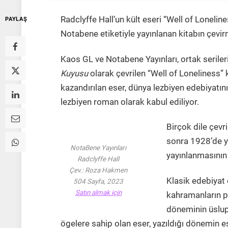
Radclyffe Hall’un kült eseri “Well of Lonelin
PAYLAŞ
Notabene etiketiyle yayınlanan kitabın çev
Kaos GL ve Notabene Yayınları, ortak serile
Kuyusu
olarak çevrilen “Well of Loneliness” k
kazandırılan eser, dünya lezbiyen edebiyatı
lezbiyen roman olarak kabul ediliyor.
Birçok dile çevr
sonra 1928’de y
NotaBene Yayınları
yayınlanmasının 
Radclyffe Hall
Çev.: Roza Hakmen
Klasik edebiyat 
504 Sayfa, 2023
Satın almak için
kahramanların ps
döneminin üslup 
ögelere sahip olan eser, yazıldığı dönemin e