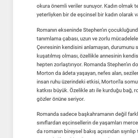
okura önemli veriler sunuyor. Kadın olmak t
yeterliyken bir de eşcinsel bir kadın olarak 
Romanın ekseninde Stephen’ın çocukluğundan
tanımlama çabası, uzun ve zorlu mücadeleler
Çevresinin kendisini anlamayan, durumunu s
kuşatılmış olması, özellikle annesinin kendi
hepten zorlaştırıyor. Romanda Stephen’ın d
Morton da âdeta yaşayan, nefes alan, sezile
insan ruhu üzerindeki etkisi, Morton’la somut
katkısı büyük. Özelikle atı ile kurduğu bağ, r
gözler önüne seriyor.
Romanda sadece başkahramanın değil farklı
sınıflardan eşcinsellerin de yaşamları mercek
da romanın bireysel bakış açısından sıyrılıp