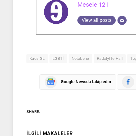
Mesele 121
View all posts
Kaos GL
LGBTİ
Notabene
Radclyffe Hall
To
Google Newsda takip edin
SHARE.
İLGILI MAKALELER