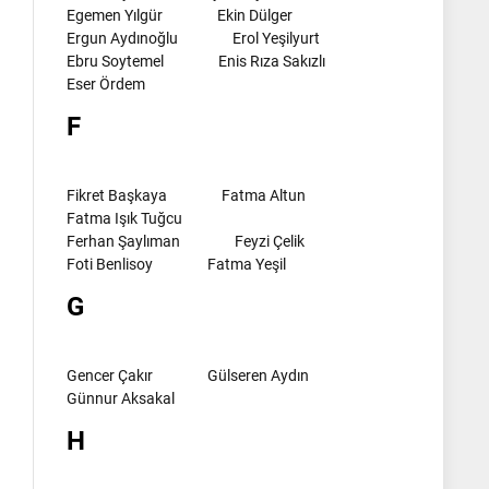
Egemen Yılgür
Ekin Dülger
Ergun Aydınoğlu
Erol Yeşilyurt
Ebru Soytemel
Enis Rıza Sakızlı
Eser Ördem
F
Fikret Başkaya
Fatma Altun
Fatma Işık Tuğcu
Ferhan Şaylıman
Feyzi Çelik
Foti Benlisoy
Fatma Yeşil
G
Gencer Çakır
Gülseren Aydın
Günnur Aksakal
l
H