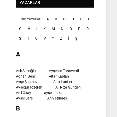
YAZARLAR
Tüm Yazarlar
A
B
C
D
E
F
G
H
I
K
M
N
O
P
R
S
T
U
V
Y
Z
İ
Ş
A
Aslı Sarıoğlu
Ayşenur Tanrıverdi
Adnan Genç
Altar Kaplan
Ayşe Şaşmazel
Alex Lantier
Ayşegül Tözeren
Ali Rıza Güngen
Adil Okay
ayşe düzkan
Aysel Dereli
Ann Telnaes
B