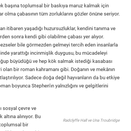
ek başına toplumsal bir baskıya maruz kalmak için
var olma çabasının tüm zorluklarını gözler önüne seriyor.
 itibaren yaşadığı huzursuzluklar, kendini tanıma ve
den sonra kendi gibi olabilme çabası yer alıyor.
ezseler bile görmezden gelmeyi tercih eden insanlarla
sinde yarattığı incinmişlik duygusu, bu mücadeleyi
oğup büyüdüğü ve hep kök salmak istediği kasabası
ri olan bir roman kahramanı gibi. Doğanın ve mekânın
laştırılıyor. Sadece doğa değil hayvanların da bu etkiye
oman boyunca Stephen’ın yalnızlığını ve gelgitlerini
 sosyal çevre ve
 altına alınıyor. Bu
Radclyffe Hall ve Una Troubridge
 toplumsal bir