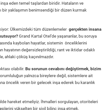
 inşa eden temel taşlardan biridir. Hataların ve
lı bir yaklaşımın benimsendiği bir düzen kurmak
ekiyor: Ülkemizdeki tüm düzenlemeler
gerçekten insana
 kutsuyor?
Grand Kartal Otel’de yaşananlar, bu soruya
asında kaybolan hayatlar, sistemin önceliklerini
n hayatının değersizleştirildiği, rant ve iktidar odaklı
de, ahlaki çöküş kaçınılmazdır.
tası olabilir.
Bu sorunun cevabını değiştirmek, bizim
orumluluğun yalnızca bireylere değil, sistemlere ait
ana öncelik veren bir gelecek inşa ederek bu karanlık
ilde hareket etmeliyiz. İhmalleri sorgulayan, otoriteleri
plerini yükselten bir sivil bilinç inşa etmek,