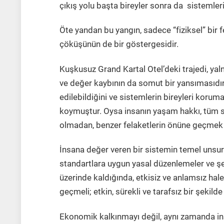
çıkış yolu başta bireyler sonra da sistemle
Öte yandan bu yangın, sadece “fiziksel” bir 
çöküşünün de bir göstergesidir.
Kuşkusuz Grand Kartal Otel’deki trajedi, yaln
ve değer kaybının da somut bir yansımasıdır.
edilebildiğini ve sistemlerin bireyleri korum
koymuştur. Oysa insanın yaşam hakkı, tüm si
olmadan, benzer felaketlerin önüne geçmek y
İnsana değer veren bir sistemin temel unsur
standartlara uygun yasal düzenlemeler ve şef
üzerinde kaldığında, etkisiz ve anlamsız hal
geçmeli; etkin, sürekli ve tarafsız bir şekilde 
Ekonomik kalkınmayı değil, aynı zamanda i