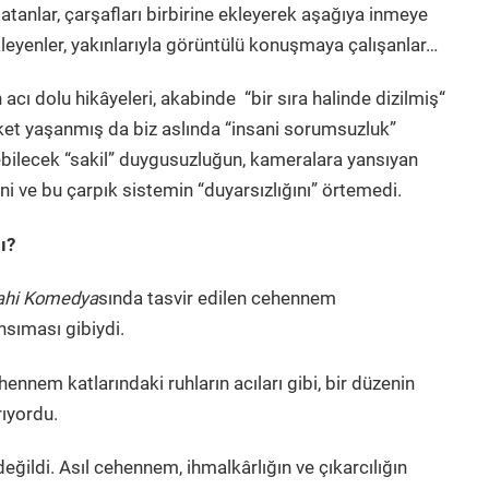
anlar, çarşafları birbirine ekleyerek aşağıya inmeye
ekleyenler, yakınlarıyla görüntülü konuşmaya çalışanlar…
cı dolu hikâyeleri, akabinde “bir sıra halinde dizilmiş“
aket yaşanmış da biz aslında “insani sorumsuzluk”
bilecek “sakil” duygusuzluğun, kameralara yansıyan
ini ve bu çarpık sistemin “duyarsızlığını” örtemedi.
ı?
lahi Komedya
sında tasvir edilen cehennem
sıması gibiydi.
nnem katlarındaki ruhların acıları gibi, bir düzenin
rıyordu.
ğildi. Asıl cehennem, ihmalkârlığın ve çıkarcılığın