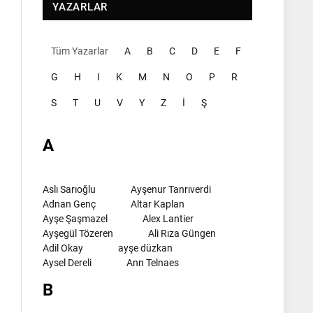
YAZARLAR
Tüm Yazarlar
A
B
C
D
E
F
G
H
I
K
M
N
O
P
R
S
T
U
V
Y
Z
İ
Ş
A
Aslı Sarıoğlu
Ayşenur Tanrıverdi
Adnan Genç
Altar Kaplan
Ayşe Şaşmazel
Alex Lantier
Ayşegül Tözeren
Ali Rıza Güngen
Adil Okay
ayşe düzkan
Aysel Dereli
Ann Telnaes
B