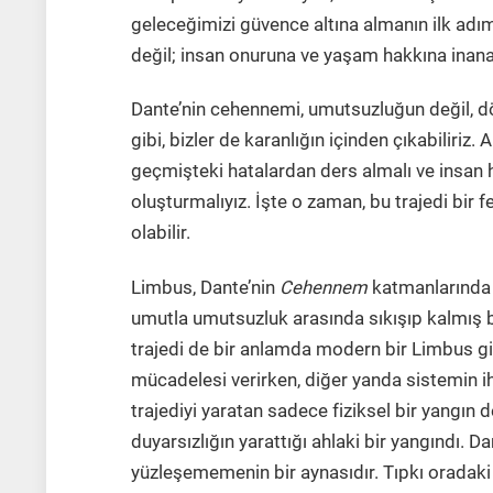
geleceğimizi güvence altına almanın ilk adım
değil; insan onuruna ve yaşam hakkına inana
Dante’nin cehennemi, umutsuzluğun değil, 
gibi, bizler de karanlığın içinden çıkabiliriz
geçmişteki hatalardan ders almalı ve insan h
oluşturmalıyız. İşte o zaman, bu trajedi bir
olabilir.
Limbus, Dante’nin
Cehennem
katmanlarında 
umutla umutsuzluk arasında sıkışıp kalmış bi
trajedi de bir anlamda modern bir Limbus gib
mücadelesi verirken, diğer yanda sistemin i
trajediyi yaratan sadece fiziksel bir yangın 
duyarsızlığın yarattığı ahlaki bir yangındı. Da
yüzleşememenin bir aynasıdır. Tıpkı oradaki r