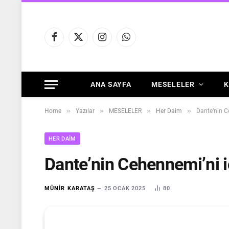
Facebook
X
Instagram
WhatsApp
(Twitter)
ANA SAYFA
MESELELER
K
»
»
»
»
Home
Yazılar
MESELELER
Her Daim
Dante’nin C
HER DAIM
Dante’nin Cehennemi’ni 
MÜNIR KARATAŞ
25 OCAK 2025
80