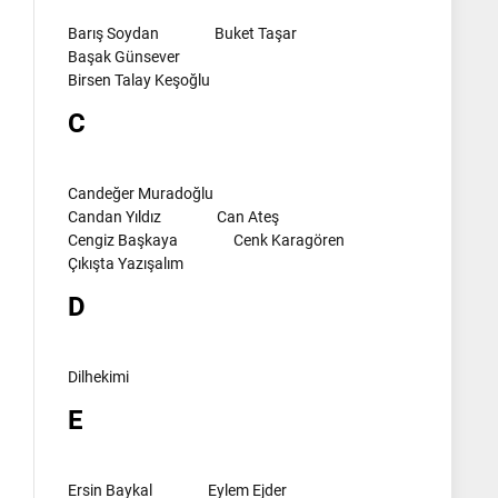
Barış Soydan
Buket Taşar
Başak Günsever
Birsen Talay Keşoğlu
C
Candeğer Muradoğlu
Candan Yıldız
Can Ateş
Cengiz Başkaya
Cenk Karagören
Çıkışta Yazışalım
D
Dilhekimi
E
Ersin Baykal
Eylem Ejder