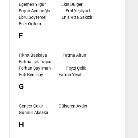
Egemen Yılgür
Ekin Dülger
Ergun Aydınoğlu
Erol Yeşilyurt
Ebru Soytemel
Enis Rıza Sakızlı
Eser Ördem
F
Fikret Başkaya
Fatma Altun
Fatma Işık Tuğcu
Ferhan Şaylıman
Feyzi Çelik
Foti Benlisoy
Fatma Yeşil
G
Gencer Çakır
Gülseren Aydın
Günnur Aksakal
H