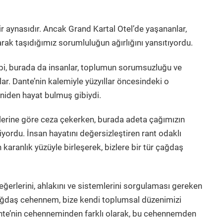
ir aynasıdır. Ancak Grand Kartal Otel’de yaşananlar,
olarak taşıdığımız sorumluluğun ağırlığını yansıtıyordu.
ibi, burada da insanlar, toplumun sorumsuzluğu ve
ar. Dante’nin kalemiyle yüzyıllar öncesindeki o
eniden hayat bulmuş gibiydi.
erine göre ceza çekerken, burada adeta çağımızın
iyordu. İnsan hayatını değersizleştiren rant odaklı
karanlık yüzüyle birleşerek, bizlere bir tür çağdaş
değerlerini, ahlakını ve sistemlerini sorgulaması gereken
çağdaş cehennem, bize kendi toplumsal düzenimizi
ante’nin cehenneminden farklı olarak, bu cehennemden