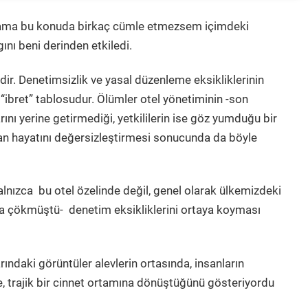
m ama bu konuda birkaç cümle etmezsem içimdeki
nı beni derinden etkiledi.
ldir. Denetimsizlik ve yasal düzenleme eksikliklerinin
 “ibret” tablosudur. Ölümler otel yönetiminin -son
ını yerine getirmediği, yetkililerin ise göz yumduğu bir
an hayatını değersizleştirmesi sonucunda da böyle
alnızca bu otel özelinde değil, genel olarak ülkemizdeki
ina çökmüştü- denetim eksikliklerini ortaya koyması
ındaki görüntüler alevlerin ortasında, insanların
, trajik bir cinnet ortamına dönüştüğünü gösteriyordu