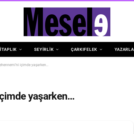
İTAPLIK
SEYİRLİK
ÇARKIFELEK
YAZARLA
ehennemi’ni içimde yaşarken…
içimde yaşarken…