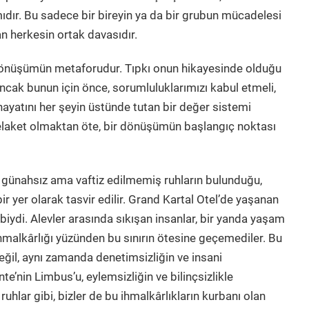
ıdır. Bu sadece bir bireyin ya da bir grubun mücadelesi
n herkesin ortak davasıdır.
dönüşümün metaforudur. Tıpkı onun hikayesinde olduğu
. Ancak bunun için önce, sorumluluklarımızı kabul etmeli,
ayatını her şeyin üstünde tutan bir değer sistemi
 felaket olmaktan öte, bir dönüşümün başlangıç noktası
günahsız ama vaftiz edilmemiş ruhların bulunduğu,
r yer olarak tasvir edilir. Grand Kartal Otel’de yaşanan
iydi. Alevler arasında sıkışan insanlar, bir yanda yaşam
hmalkârlığı yüzünden bu sınırın ötesine geçemediler. Bu
değil, aynı zamanda denetimsizliğin ve insani
nte’nin Limbus’u, eylemsizliğin ve bilinçsizlikle
uhlar gibi, bizler de bu ihmalkârlıkların kurbanı olan