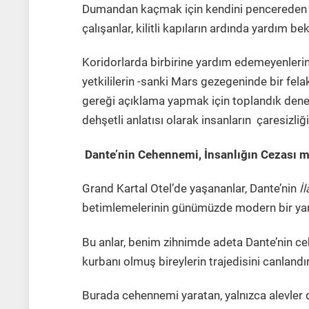
Dumandan kaçmak için kendini pencereden at
çalışanlar, kilitli kapıların ardında yardım b
Koridorlarda birbirine yardım edemeyenlerin a
yetkililerin -sanki Mars gezegeninde bir fel
gereği açıklama yapmak için toplandık dene
dehşetli anlatısı olarak insanların çaresizliğ
Dante’nin Cehennemi, İnsanlığın Cezası m
Grand Kartal Otel’de yaşananlar, Dante’nin
İ
betimlemelerinin günümüzde modern bir yan
Bu anlar, benim zihnimde adeta Dante’nin cehe
kurbanı olmuş bireylerin trajedisini canlandı
Burada cehennemi yaratan, yalnızca alevler de