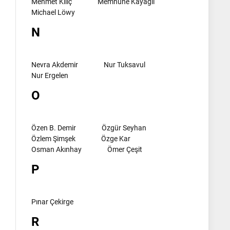
Mehmet Kılıç
Memnune Kayagil
Michael Löwy
N
Nevra Akdemir
Nur Tuksavul
Nur Ergelen
O
Özen B. Demir
Özgür Seyhan
Özlem Şimşek
Özge Kar
Osman Akınhay
Ömer Çeşit
P
Pınar Çekirge
R