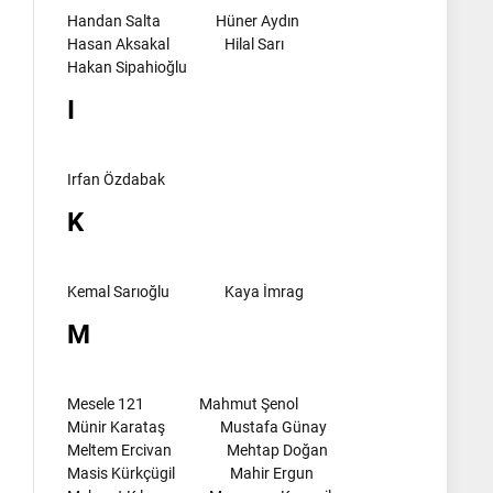
Handan Salta
Hüner Aydın
Hasan Aksakal
Hilal Sarı
Hakan Sipahioğlu
I
Irfan Özdabak
K
Kemal Sarıoğlu
Kaya İmrag
M
Mesele 121
Mahmut Şenol
Münir Karataş
Mustafa Günay
Meltem Ercivan
Mehtap Doğan
Masis Kürkçügil
Mahir Ergun