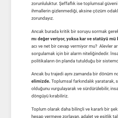
zorunluluktur. Şeffaflık ise toplumsal güveni
ihmallerin gizlenmediği, aksine çözüm odak
zorundayız.
Ancak burada kritik bir soruyu sormak ger
mı değer veriyor, yoksa kar ve statüyü mü
acı ve net bir cevap vermiyor mu? Alevler ar
sorgulamak için bir alarm niteliğindedir. İnsa
politikaların ön planda tutulduğu bir sistem
Ancak bu trajedi aynı zamanda bir dönüm nok
elimizde.
Toplumsal farkındalık yaratarak, s
olduğunu vurgulayarak ve sürdürülebilir, ins
döngüyü kırabiliriz.
Toplum olarak daha bilinçli ve kararlı bir şek
hesap vermeye zorlayan, adalet ve eşitlik tale