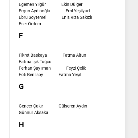
Egemen Yılgür
Ekin Dülger
Ergun Aydınoğlu
Erol Yeşilyurt
Ebru Soytemel
Enis Rıza Sakızlı
Eser Ördem
F
Fikret Başkaya
Fatma Altun
Fatma Işık Tuğcu
Ferhan Şaylıman
Feyzi Çelik
Foti Benlisoy
Fatma Yeşil
G
Gencer Çakır
Gülseren Aydın
Günnur Aksakal
H