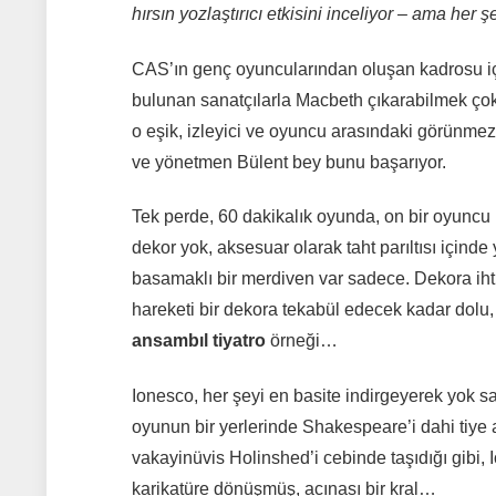
hırsın yozlaştırıcı etkisini inceliyor – ama he
CAS’ın genç oyuncularından oluşan kadrosu içi
bulunan sanatçılarla Macbeth çıkarabilmek çok 
o eşik, izleyici ve oyuncu arasındaki görünmez
ve yönetmen Bülent bey bunu başarıyor.
Tek perde, 60 dakikalık oyunda, on bir oyuncu r
dekor yok, aksesuar olarak taht parıltısı içinde
basamaklı bir merdiven var sadece. Dekora ihti
hareketi bir dekora tekabül edecek kadar dolu, 
ansambıl tiyatro
örneği…
Ionesco, her şeyi en basite indirgeyerek yok sa
oyunun bir yerlerinde Shakespeare’i dahi tiye al
vakayinüvis Holinshed’i cebinde taşıdığı gibi, 
karikatüre dönüşmüş, acınası bir kral…