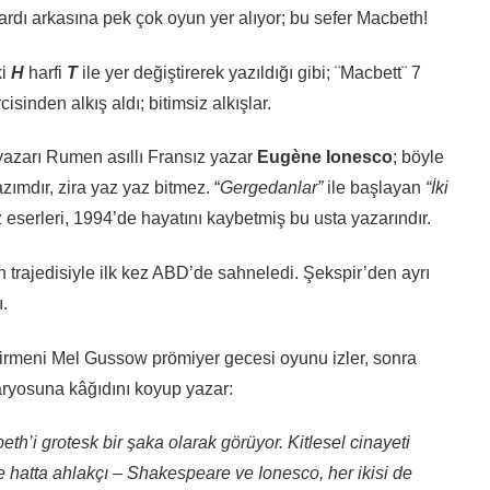
rdı arkasına pek çok oyun yer alıyor; bu sefer Macbeth!
ki
H
harfi
T
ile yer değiştirerek yazıldığı gibi; ¨Macbett¨ 7
sinden alkış aldı; bitimsiz alkışlar.
 yazarı Rumen asıllı Fransız yazar
Eug
è
ne Ionesco
; böyle
ımdır, zira yaz yaz bitmez. “
Gergedanlar”
ile başlayan
“İki
eserleri, 1994’de hayatını kaybetmiş bu usta yazarındır.
 trajedisiyle ilk kez ABD’de sahneledi. Şekspir’den ayrı
.
irmeni Mel Gussow prömiyer gecesi oyunu izler, sonra
aryosuna kâğıdını koyup yazar:
h’i grotesk bir şaka olarak görüyor. Kitlesel cinayeti
ve hatta ahlakçı – Shakespeare ve Ionesco, her ikisi de