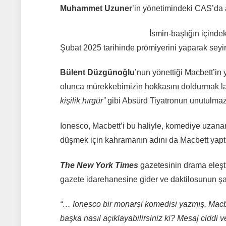
Muhammet Uzuner
’in yönetimindeki CAS’da a
İsmin-başlığın içinde
Şubat 2025 tarihinde prömiyerini yaparak seyirci
Bülent Düzgünoğlu
’nun yönettiği Macbett’in
olunca mürekkebimizin hokkasını doldurmak laz
kişilik hırgür”
gibi Absürd Tiyatronun unutulmaz 
Ionesco, Macbett’i bu haliyle, komediye uzanan
düşmek için kahramanın adını da Macbett yaptı
The New York Times
gazetesinin drama eleşt
gazete idarehanesine gider ve daktilosunun ş
“… Ionesco bir monarşi komedisi yazmış. Macbet
başka nasıl açıklayabilirsiniz ki? Mesaj ciddi 