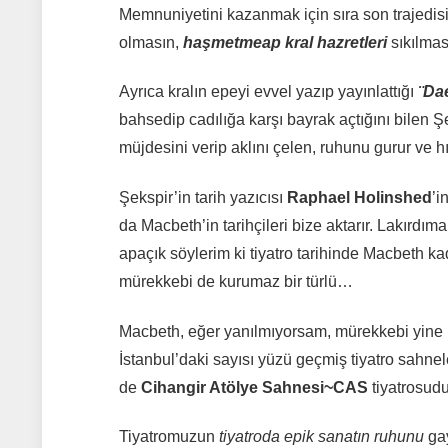
Memnuniyetini kazanmak için sıra son trajedis
olmasın,
haşmetmeap kral hazretleri
sıkılmas
Ayrıca kralın epeyi evvel yazıp yayınlattığı
¨Da
bahsedip cadılığa karşı bayrak açtığını bilen Ş
müjdesini verip aklını çelen, ruhunu gurur ve 
Şekspir’in tarih yazıcısı
Raphael Holinshed
’i
da Macbeth’in tarihçileri bize aktarır. Lakır
apaçık söylerim ki tiyatro tarihinde Macbeth k
mürekkebi de kurumaz bir türlü…
Macbeth, eğer yanılmıyorsam, mürekkebi yine ıs
İstanbul’daki sayısı yüzü geçmiş tiyatro sahne
de
Cihangir Atölye Sahnesi~CAS
tiyatrosudu
Tiyatromuzun
tiyatroda epik sanatın ruhunu
gay