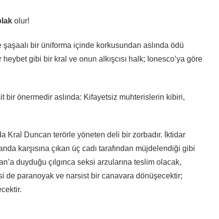
plak
olur!
te şaşaalı bir üniforma içinde korkusundan aslında ödü
 heybet gibi bir kral ve onun alkışcısı halk; Ionesco’ya göre
ir önermedir aslında: Kifayetsiz muhterislerin kibiri,
ral Duncan terörle yöneten deli bir zorbadır. İktidar
anda karşısına çıkan üç cadı tarafından müjdelendiği gibi
n’a duyduğu çılgınca seksi arzularına teslim olacak,
si de paranoyak ve narsist bir canavara dönüşecektir;
cektir.