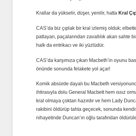
Krallar da yükselir, düşer, yenilir, hatta
Kral Çı
CAS’da biz çıplak bir kral izlemiş olduk; elbet
patlayan, paçalarından zavallılık akan sahte bir
halk da entrikacı ve iki yüzlüdür.
CAS’da karşımıza çıkan Macbeth’in oyunu basit b
önünde sonunda felakete yol açar!
Komik absürde dayalı bu Macbeth versiyonunda K
ihtirasıyla dolu General Macbett hem ıssız orm
kral olmaya çoktan hazırdır ve hem Lady Dunca
rakibini öldürüp tahta geçecek, sonunda kendi
nihayetinde Duncan’ın oğlu tarafından öldürüle