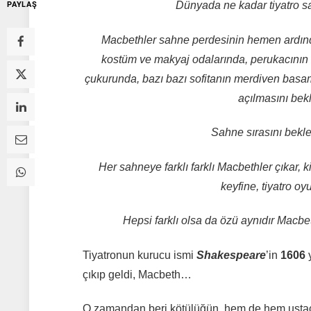
Dünyada ne kadar tiyatro sa
PAYLAŞ
Macbethler sahne perdesinin hemen ardın
kostüm ve makyaj odalarında, perukacının 
çukurunda, bazı bazı sofitanın merdiven basa
açılmasını bekl
Sahne sırasını bekl
Her sahneye farklı farklı Macbethler çıkar
keyfine, tiyatro oy
Hepsi farklı olsa da özü aynıdır Macbeth
Tiyatronun kurucu ismi
Shakespeare
’in
1606
y
çıkıp geldi, Macbeth…
O zamandan beri kötülüğün, hem de hem ustac