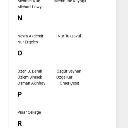
Mehmet Kılıç
Memnune Kayagil
Michael Löwy
N
Nevra Akdemir
Nur Tuksavul
Nur Ergelen
O
Özen B. Demir
Özgür Seyhan
Özlem Şimşek
Özge Kar
Osman Akınhay
Ömer Çeşit
P
Pınar Çekirge
R