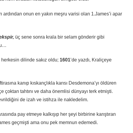
in ardından onun en yakın meşru varisi olan 1.James’i apar
ekspir,
üç sene sonra krala bir selam gönderir gibi
bu…
 herkesin dilinde sakız oldu;
1601
’de yazdı, Kraliçeye
iftirasına kanıp kıskançlıkla karısı Desdemona’yı öldüren
çe çoktan tahtını ve daha önemlisi dünyayı terk etmişti.
vrildiğini de izah ve istihza ile nakledelim.
ı arasında pay etmeye kalkışıp her şeyi birbirine karıştıran
a James geçmişti ama onu pek memnun edemedi.