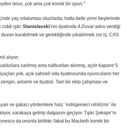
r şeyden önce, çok ama çok komik bir oyun.”
nde yaş ortalaması otuzlarda, hatta belki yirmi beşlerinde
ciddi iştir;
Stanislavski
’nin
tiyatroda 4.Duvar
adını verdiği
 duvarı kurabilmek ve gerektiğinde yıkabilmek zor iş. CAS
ol alıyor;
 yaldızlara sarılmış ama nalburdan alınmış, açılır kapanır 5
yaçları yok, açık sahneli oda tiyatrosunda oyuncuların her
zengin, anlamlı ve tiyatral. Tam bir ekip çalışması ve
yan ve şakacı yöntemlere haiz ¨indirgemeci nihilizmi¨ ile
ıyor, sarakaya getirip dalgasını geçiyor. Tıpkı Şekspir’in
Ionesco da onunla birlikte; fakat bu Macbeth komik bir