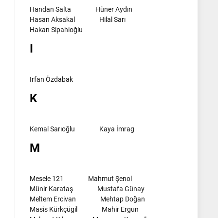
Handan Salta
Hüner Aydın
Hasan Aksakal
Hilal Sarı
Hakan Sipahioğlu
I
Irfan Özdabak
K
Kemal Sarıoğlu
Kaya İmrag
M
Mesele 121
Mahmut Şenol
Münir Karataş
Mustafa Günay
Meltem Ercivan
Mehtap Doğan
Masis Kürkçügil
Mahir Ergun