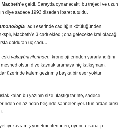
i
Macbeth
’e geldi. Sarayda oynanacaktı bu trajedi ve uzun
ın diye sadece 1993 dizeden ibaret tutuldu.
emonologia¨
adlı eserinde cadılığın kötülüğünden
ekspir, Macbeth’e 3 cadı ekledi; ona gelecekte kral olacağı
hırsla dolduran üç cadı…
n
eski
vakayünivilerinden,
kronolojilerinden yararlandığını
dıma mesned olsun diye kaynak aramaya hiç kalkışmam,
adar üzerinde kalem gezinmiş başka bir eser yoktur;
lak kalan bu yazının size ulaştığı tarihte, sadece
lerinden en azından beşinde sahneleniyor. Bunlardan birisi
r.
et iyi kavramış yönetmenlerinden, oyuncu, sanatçı