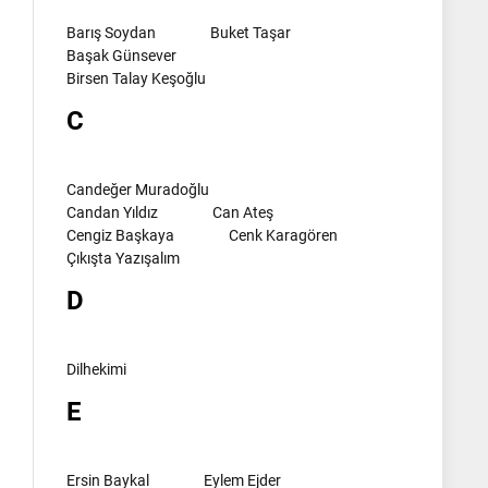
Barış Soydan
Buket Taşar
Başak Günsever
Birsen Talay Keşoğlu
C
Candeğer Muradoğlu
Candan Yıldız
Can Ateş
Cengiz Başkaya
Cenk Karagören
Çıkışta Yazışalım
D
Dilhekimi
E
Ersin Baykal
Eylem Ejder