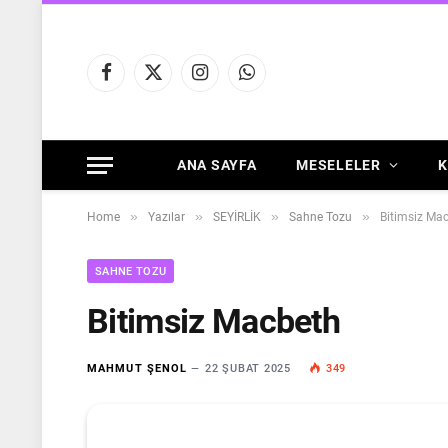
Facebook
X
Instagram
WhatsApp
(Twitter)
ANA SAYFA
MESELELER
K
»
»
»
»
Home
Yazılar
SEYİRLİK
Sahne Tozu
Bitimsiz Ma
SAHNE TOZU
Bitimsiz Macbeth
MAHMUT ŞENOL
22 ŞUBAT 2025
349