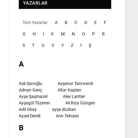
YAZARLAR
Tüm Yazarlar
A
B
C
D
E
F
G
H
I
K
M
N
O
P
R
S
T
U
V
Y
Z
İ
Ş
A
Aslı Sarıoğlu
Ayşenur Tanrıverdi
Adnan Genç
Altar Kaplan
Ayşe Şaşmazel
Alex Lantier
Ayşegül Tözeren
Ali Rıza Güngen
Adil Okay
ayşe düzkan
Aysel Dereli
Ann Telnaes
B