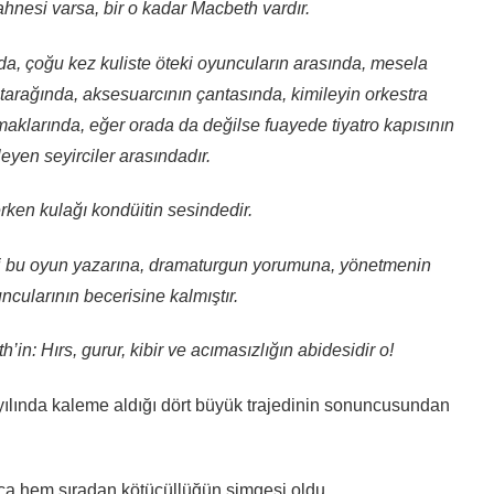
hnesi varsa, bir o kadar Macbeth vardır.
da, ço
ğu kez
kuliste öteki oyuncuların arasında, mesela
tara
ğında
, aksesuarcının çantasında, kimileyin orkestra
maklarında, e
ğer orada da değilse
fuayede tiyatro kapısının
eyen seyirciler arasındadır.
erken kula
ğı
kondüitin sesindedir.
, ki bu oyun yazarına, dramaturgun yorumuna, yönetmenin
uncularının becerisine kalmı
ştır.
’in: Hırs, gurur, kibir ve acımasızlığın abidesidir o!
ılında kaleme aldığı dört büyük trajedinin sonuncusundan
a hem sıradan kötücüllüğün simgesi oldu.