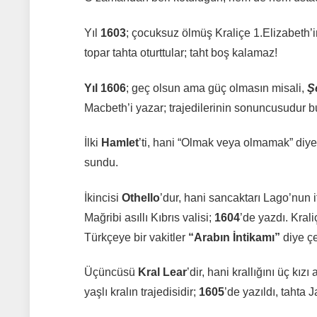
Yıl
1603
; çocuksuz ölmüş Kraliçe 1.Elizabeth’
topar tahta oturttular; taht boş kalamaz!
Yıl 1606
; geç olsun ama güç olmasın misali,
Ş
Macbeth’i yazar; trajedilerinin sonuncusudur 
İlki
Hamlet
’ti, hani “Olmak veya olmamak” diye
sundu.
İkincisi
Othello
’dur, hani sancaktarı Lago’nun 
Mağribi asıllı Kıbrıs valisi;
1604
’de yazdı. Krali
Türkçeye bir vakitler
“Arabın İntikamı”
diye çe
Üçüncüsü
Kral Lear
’dir, hani krallığını üç kız
yaşlı kralın trajedisidir;
1605
’de yazıldı, taht