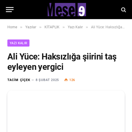
»
»
»
»
Home
Yazılar
KİTAPLIK
Yazı Kalır
Ali Yüce: Haksızlığa şiirini taş eyleyen yergici
YAZI KALIR
Ali Yüce: Haksızlığa şiirini taş
eyleyen yergici
TACIM ÇIÇEK
8 ŞUBAT 2025
126