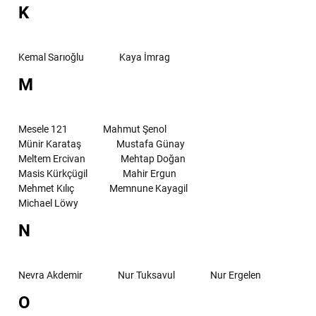
K
Kemal Sarıoğlu
Kaya İmrag
M
Mesele 121
Mahmut Şenol
Münir Karataş
Mustafa Günay
Meltem Ercivan
Mehtap Doğan
Masis Kürkçügil
Mahir Ergun
Mehmet Kılıç
Memnune Kayagil
Michael Löwy
N
Nevra Akdemir
Nur Tuksavul
Nur Ergelen
O