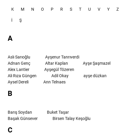
K
M
N
O
P
R
S
T
U
V
Y
Z
İ
Ş
A
Aslı Sarıoğlu
Ayşenur Tanrıverdi
Adnan Genç
Altar Kaplan
Ayşe Şaşmazel
Alex Lantier
Ayşegül Tözeren
Ali Rıza Güngen
Adil Okay
ayşe düzkan
Aysel Dereli
Ann Telnaes
B
Barış Soydan
Buket Taşar
Başak Günsever
Birsen Talay Keşoğlu
C