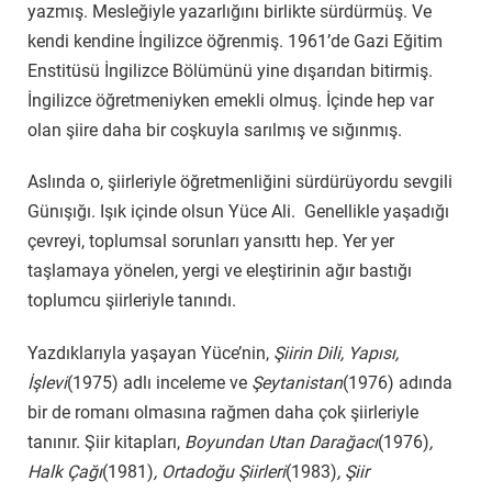
yazmış. Mesleğiyle yazarlığını birlikte sürdürmüş. Ve
kendi kendine İngilizce öğrenmiş. 1961’de Gazi Eğitim
Enstitüsü İngilizce Bölümünü yine dışarıdan bitirmiş.
İngilizce öğretmeniyken emekli olmuş. İçinde hep var
olan şiire daha bir coşkuyla sarılmış ve sığınmış.
Aslında o, şiirleriyle öğretmenliğini sürdürüyordu sevgili
Günışığı. Işık içinde olsun Yüce Ali. Genellikle yaşadığı
çevreyi, toplumsal sorunları yansıttı hep. Yer yer
taşlamaya yönelen, yergi ve eleştirinin ağır bastığı
toplumcu şiirleriyle tanındı.
Yazdıklarıyla yaşayan Yüce’nin,
Şiirin Dili, Yapısı,
İşlevi
(1975) adlı inceleme ve
Şeytanistan
(1976) adında
bir de romanı olmasına rağmen daha çok şiirleriyle
tanınır. Şiir kitapları,
Boyundan Utan Darağacı
(1976)
,
Halk Çağı
(1981)
, Ortadoğu Şiirleri
(1983)
, Şiir