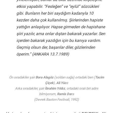
etkisi yapabilir. “Fesleğen” ve “eylül” sözcükleri
gibi. Bunların her biri saydığım kadarıyla 10
kezden daha çok kullanılmış. Şiirlerinden hapiste
yattığın anlaşılıyor. Hapse girmeden de hapishane
şiiri yazılır, ama onlar dıştan bakarak yazarlar. Sen
içerden bakarak yazdığın için bu kanıya vardım.
Geçmiş olsun der, başarılar diler, gözlerinden
öperim.” (ANKARA 13.7.1989)
Ön sıradakiler şair
Bora Alagöz
(soldan sağa) ortadaki ben (
Tacim
Çiçek
),
Ali Yüc
e
Arka sıradakiler, şair
İbrahim Yıldız
, ortadaki oralı biri adını
bilmiyorum,
Ramis Dar
a
(Devrek Baston Festivali, 1992)