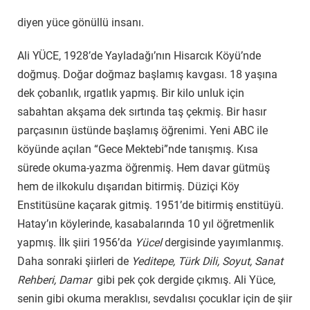
diyen yüce gönüllü insanı.
Ali YÜCE, 1928’de Yayladağı’nın Hisarcık Köyü’nde
doğmuş. Doğar doğmaz başlamış kavgası. 18 yaşına
dek çobanlık, ırgatlık yapmış. Bir kilo unluk için
sabahtan akşama dek sırtında taş çekmiş. Bir hasır
parçasının üstünde başlamış öğrenimi. Yeni ABC ile
köyünde açılan “Gece Mektebi”nde tanışmış. Kısa
sürede okuma-yazma öğrenmiş. Hem davar gütmüş
hem de ilkokulu dışarıdan bitirmiş. Düziçi Köy
Enstitüsüne kaçarak gitmiş. 1951’de bitirmiş enstitüyü.
Hatay’ın köylerinde, kasabalarında 10 yıl öğretmenlik
yapmış. İlk şiiri 1956’da
Yücel
dergisinde yayımlanmış.
Daha sonraki şiirleri de
Yeditepe, Türk Dili, Soyut, Sanat
Rehberi, Damar
gibi pek çok dergide çıkmış. Ali Yüce,
senin gibi okuma meraklısı, sevdalısı çocuklar için de şiir