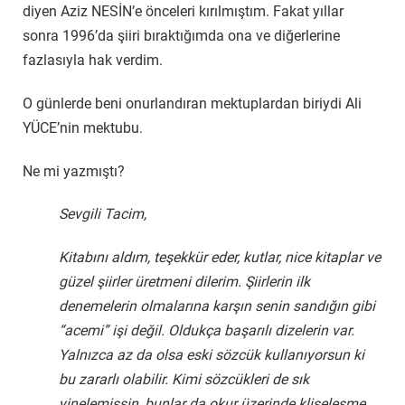
diyen Aziz NESİN’e önceleri kırılmıştım. Fakat yıllar
sonra 1996’da şiiri bıraktığımda ona ve diğerlerine
fazlasıyla hak verdim.
O günlerde beni onurlandıran mektuplardan biriydi Ali
YÜCE’nin mektubu.
Ne mi yazmıştı?
Sevgili Tacim,
Kitabını aldım, teşekkür eder, kutlar, nice kitaplar ve
güzel şiirler üretmeni dilerim. Şiirlerin ilk
denemelerin olmalarına karşın senin sandığın gibi
“acemi” işi değil. Oldukça başarılı dizelerin var.
Yalnızca az da olsa eski sözcük kullanıyorsun ki
bu zararlı olabilir. Kimi sözcükleri de sık
yinelemişsin, bunlar da okur üzerinde klişeleşme