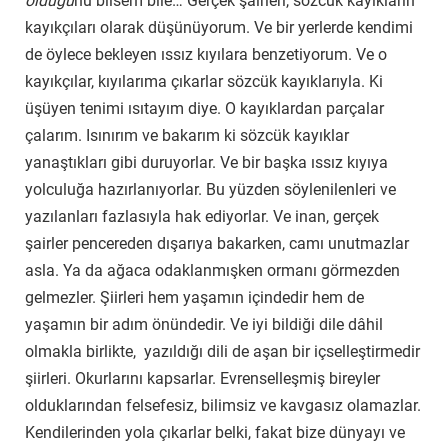
olduğu
nu bilsem bile… Gerçek şairleri, sözcük kayıkların
kayıkçıları olarak düşünüyorum. Ve bir yerlerde kendimi
de öylece bekleyen ıssız kıyılara benzetiyorum. Ve o
kayıkçılar, kıyılarıma çıkarlar sözcük kayıklarıyla. Ki
üşüyen tenimi ısıtayım diye. O kayıklardan parçalar
çalarım. Isınırım ve bakarım ki sözcük kayıklar
yanaştıkları gibi duruyorlar. Ve bir başka ıssız kıyıya
yolculuğa hazırlanıyorlar. Bu yüzden söylenilenleri ve
yazılanları fazlasıyla hak ediyorlar. Ve inan, gerçek
şairler pencereden dışarıya bakarken, camı unutmazlar
asla. Ya da ağaca odaklanmışken ormanı görmezden
gelmezler. Şiirleri hem yaşamın içindedir hem de
yaşamın bir adım önündedir. Ve iyi bildiği dile dâhil
olmakla birlikte, yazıldığı dili de aşan bir içselleştirmedir
şiirleri. Okurlarını kapsarlar. Evrenselleşmiş bireyler
olduklarından felsefesiz, bilimsiz ve kavgasız olamazlar.
Kendilerinden yola çıkarlar belki, fakat bize dünyayı ve