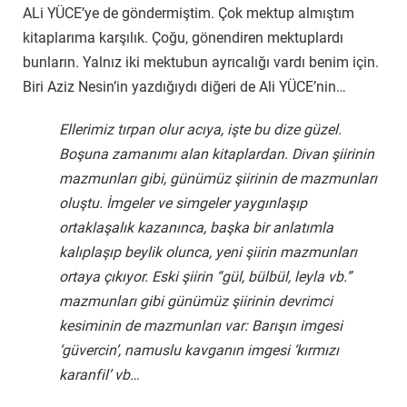
ALi YÜCE’ye de göndermiştim. Çok mektup almıştım
kitaplarıma karşılık. Çoğu, gönendiren mektuplardı
bunların. Yalnız iki mektubun ayrıcalığı vardı benim için.
Biri Aziz Nesin’in yazdığıydı diğeri de Ali YÜCE’nin…
Ellerimiz tırpan olur acıya, işte bu dize güzel.
Boşuna zamanımı alan kitaplardan. Divan şiirinin
mazmunları gibi, günümüz şiirinin de mazmunları
oluştu. İmgeler ve simgeler yaygınlaşıp
ortaklaşalık kazanınca, başka bir anlatımla
kalıplaşıp beylik olunca, yeni şiirin mazmunları
ortaya çıkıyor. Eski şiirin “gül, bülbül, leyla vb.”
mazmunları gibi günümüz şiirinin devrimci
kesiminin de mazmunları var: Barışın imgesi
‘güvercin’, namuslu kavganın imgesi ‘kırmızı
karanfil’ vb…