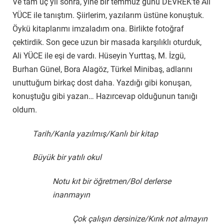
Ve tam üç yıl sonra, yine bir temmuz günü DEVREK’te Ali
YÜCE ile tanıştım. Şiirlerim, yazılarım üstüne konuştuk.
Öykü kitaplarımı imzaladım ona. Birlikte fotoğraf
çektirdik. Son gece uzun bir masada karşılıklı oturduk,
Ali YÜCE ile eşi de vardı. Hüseyin Yurttaş, M. İzgü,
Burhan Günel, Bora Alagöz, Türkel Minibaş, adlarını
unuttuğum birkaç dost daha. Yazdığı gibi konuşan,
konuştuğu gibi yazan… Hazırcevap olduğunun tanığı
oldum.
Tarih/Kanla yazılmış/Kanlı bir kitap
Büyük bir yatılı okul
Notu kıt bir öğretmen/Bol derlerse
inanmayın
Çok çalışın dersinize/Kırık not almayın