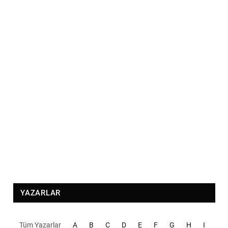
YAZARLAR
Tüm Yazarlar
A
B
C
D
E
F
G
H
I