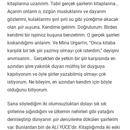
kitaplarına uzanırım. Tabii gerçek şairlerin kitaplarına…
Açarım onların o, özgün musluklarını ve dayarım
gözlerimi, kulaklarımı şırıl şırıl su gibi yüreğime akacak
olan
şiir suyu
na. Kendime gelirim. Doğrulurum. Birden
kendimi bir ispinoz kuşuna benzetirim. O gerçek şairleri
kıskandığımı anlarım. Ve Mina Urgan’ın, “Onca kitaba
karşılık bir tek şiir yazmış olmayı çok isterdim,” deyişini
anımsarım… Gerçekten de yetkin bir şiir karşısında en
azından şiire yakınlık duyan müthiş bir duyguya
kapılıyorum ve öyle şiirler yazabilmiş olmayı çok
istiyorum. Ne bileyim, en azından kendim için böyle
olduğunu biliyorum.
Sana söylediğim iki olumsuzluktan dolayı sık sık
şiirlerine sığındığım ve ülkemin nehirleri gibi yatağını
derinleştirip dünyanın
şiir denizleri
ne dökülen şairlerim
var. Bunlardan biri de ALİ YÜCE’dir. Kitaplığımda iki eski