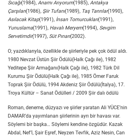
Sıcağı
(1984)
, Anamı Arıyorum
(1985)
, Antakya
Çarşıları
(1986)
, Şiir Tufanı
(1989)
, Taş Tanrılar
(1990)
,
Asılacak Kitap
(1991)
, İnsan Tomurcukları
(1991)
,
Yunuslama
(1991)
, Havalı Meryem
(1994)
, Sevgim
Servetimdir
(1997)
, Süt Pınarı
(2002).
O; yazdıklarıyla, özellikle de şiirleriyle pek çok ödül aldı.
1980 Nevzat Üstün Şiir Ödülü(Halk Çağı ile), 1982
Yeditepe Şiir Armağanı(Halk Çağı ile), 1982 Türk Dil
Kurumu Şiir Ödülü(Halk Çağı ile), 1985 Ömer Faruk
Toprak Şiir Ödülü, 1994 Akdeniz Şiir Ödülü(İtalya), 17.
Troya Kültür – Sanat Ödülleri / 2009 Şiir dalı ödülü
Roman, deneme, düzyazı ve şiirler yaratan Ali YÜCE’nin
DAMAR’da yayımlanan şiirlerinin ayrı bir havası var.
Söylemi bir başka… Söylemi kendine özgüdür. Kazak
Abdal, Nef’î, Şair Eşref, Neyzen Tevfik, Aziz Nesin, Can