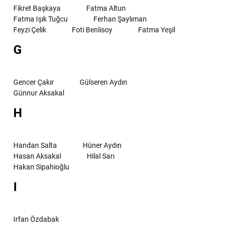
Fikret Başkaya
Fatma Altun
Fatma Işık Tuğcu
Ferhan Şaylıman
Feyzi Çelik
Foti Benlisoy
Fatma Yeşil
G
Gencer Çakır
Gülseren Aydın
Günnur Aksakal
H
Handan Salta
Hüner Aydın
Hasan Aksakal
Hilal Sarı
Hakan Sipahioğlu
I
Irfan Özdabak