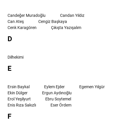
Candeğer Muradoğlu
Candan Yıldız
Can Ateş
Cengiz Başkaya
Cenk Karagören
Çıkışta Yazışalım
D
Dilhekimi
E
Ersin Baykal
Eylem Ejder
Egemen Yılgür
Ekin Dülger
Ergun Aydınoğlu
Erol Yeşilyurt
Ebru Soytemel
Enis Rıza Sakızlı
Eser Ördem
F