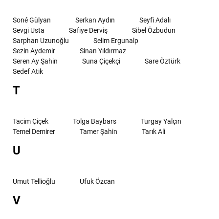
Soné Gülyan
Serkan Aydın
Seyfi Adalı
Sevgi Usta
Safiye Derviş
Sibel Özbudun
Sarphan Uzunoğlu
Selim Ergunalp
Sezin Aydemir
Sinan Yıldırmaz
Seren Ay Şahin
Suna Çiçekçi
Sare Öztürk
Sedef Atik
T
Tacim Çiçek
Tolga Baybars
Turgay Yalçın
Temel Demirer
Tamer Şahin
Tarık Ali
U
Umut Tellioğlu
Ufuk Özcan
V