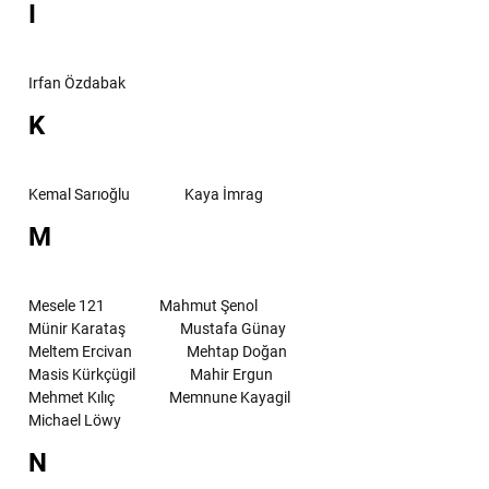
I
Irfan Özdabak
K
Kemal Sarıoğlu
Kaya İmrag
M
Mesele 121
Mahmut Şenol
Münir Karataş
Mustafa Günay
Meltem Ercivan
Mehtap Doğan
Masis Kürkçügil
Mahir Ergun
Mehmet Kılıç
Memnune Kayagil
Michael Löwy
N