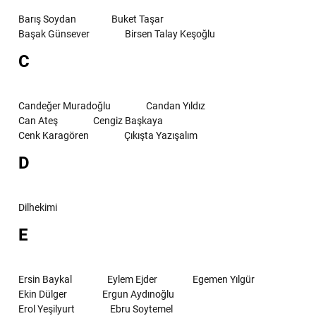
Barış Soydan
Buket Taşar
Başak Günsever
Birsen Talay Keşoğlu
C
Candeğer Muradoğlu
Candan Yıldız
Can Ateş
Cengiz Başkaya
Cenk Karagören
Çıkışta Yazışalım
D
Dilhekimi
E
Ersin Baykal
Eylem Ejder
Egemen Yılgür
Ekin Dülger
Ergun Aydınoğlu
Erol Yeşilyurt
Ebru Soytemel