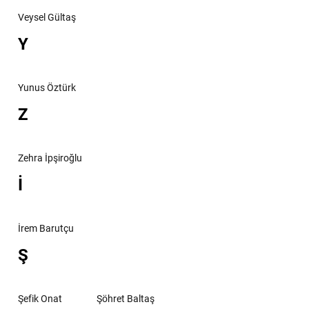
Veysel Gültaş
Y
Yunus Öztürk
Z
Zehra İpşiroğlu
İ
İrem Barutçu
Ş
Şefik Onat
Şöhret Baltaş