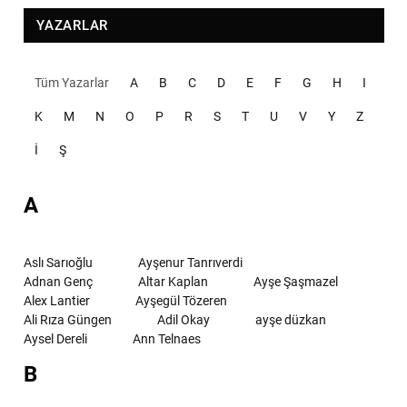
YAZARLAR
Tüm Yazarlar
A
B
C
D
E
F
G
H
I
K
M
N
O
P
R
S
T
U
V
Y
Z
İ
Ş
A
Aslı Sarıoğlu
Ayşenur Tanrıverdi
Adnan Genç
Altar Kaplan
Ayşe Şaşmazel
Alex Lantier
Ayşegül Tözeren
Ali Rıza Güngen
Adil Okay
ayşe düzkan
Aysel Dereli
Ann Telnaes
B