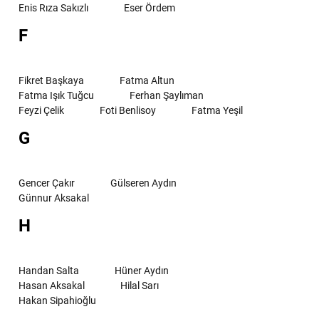
Enis Rıza Sakızlı
Eser Ördem
F
Fikret Başkaya
Fatma Altun
Fatma Işık Tuğcu
Ferhan Şaylıman
Feyzi Çelik
Foti Benlisoy
Fatma Yeşil
G
Gencer Çakır
Gülseren Aydın
Günnur Aksakal
H
Handan Salta
Hüner Aydın
Hasan Aksakal
Hilal Sarı
Hakan Sipahioğlu