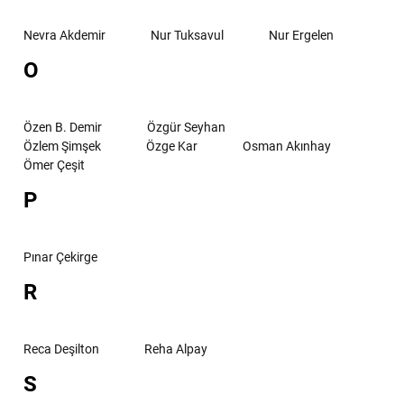
Nevra Akdemir
Nur Tuksavul
Nur Ergelen
O
Özen B. Demir
Özgür Seyhan
Özlem Şimşek
Özge Kar
Osman Akınhay
Ömer Çeşit
P
Pınar Çekirge
R
Reca Deşilton
Reha Alpay
S