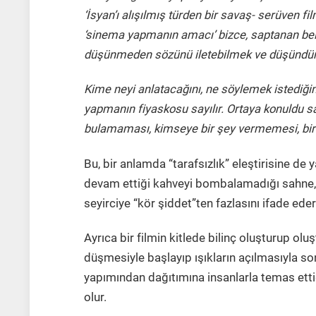
‘İsyan’ı alışılmış türden bir savaş- serüven fi
‘sinema yapmanın amacı’ bizce, saptanan belli
düşünmeden sözünü iletebilmek ve düşündür
Kime neyi anlatacağını, ne söylemek istediğin
yapmanın fiyaskosu sayılır. Ortaya konuldu sa
bulamaması, kimseye bir şey vermemesi, bir 
Bu, bir anlamda “tarafsızlık” eleştirisine de
devam ettiği kahveyi bombalamadığı sahne, sa
seyirciye “kör şiddet”ten fazlasını ifade eder
Ayrıca bir filmin kitlede bilinç oluşturup o
düşmesiyle başlayıp ışıkların açılmasıyla so
yapımından dağıtımına insanlarla temas etti
olur.