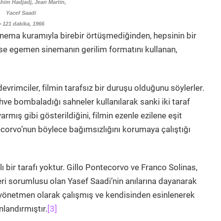
him Hadjadj, Jean Martin,
Yacef Saadi
> 121 dakika, 1966
inema kuramıyla birebir örtüşmediğinden, hepsinin bir
nse egemen sinemanın gerilim formatını kullanan,
evrimciler, filmin tarafsız bir duruşu olduğunu söylerler.
hve bombaladığı sahneler kullanılarak sanki iki taraf
varmış gibi gösterildiğini, filmin ezenle ezilene eşit
orvo’nun böylece bağımsızlığını korumaya çalıştığı
klı bir tarafı yoktur. Gillo Pontecorvo ve Franco Solinas,
ri sorumlusu olan Yasef Saadi’nin anılarına dayanarak
 yönetmen olarak çalışmış ve kendisinden esinlenerek
nlandırmıştır.
[3]