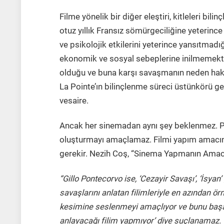
Filme yönelik bir diğer eleştiri, kitleleri bil
otuz yıllık Fransız sömürgeciliğine yeterince
ve psikolojik etkilerini yeterince yansıtmadığ
ekonomik ve sosyal sebeplerine inilmemekte
olduğu ve buna karşı savaşmanın neden hakl
La Pointe’ın bilinçlenme süreci üstünkörü geçi
vesaire.
Ancak her sinemadan aynı şey beklenmez. Pon
oluşturmayı amaçlamaz. Filmi yapım amacı
gerekir. Nezih Coş, “Sinema Yapmanın Amacı”
“Gillo Pontecorvo ise, ‘Cezayir Savaşı’, ‘İsyan
savaşlarını anlatan filimleriyle en azından ör
kesimine seslenmeyi amaçlıyor ve bunu başar
anlayacağı filim yapmıyor’ diye suçlanamaz. 