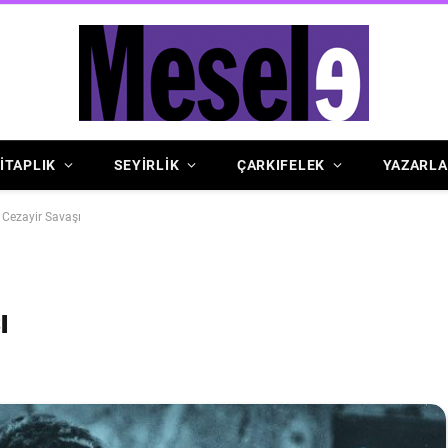
İTAPLIK
SEYİRLİK
ÇARKIFELEK
YAZARLA
a Cezayir Savaşı
ı