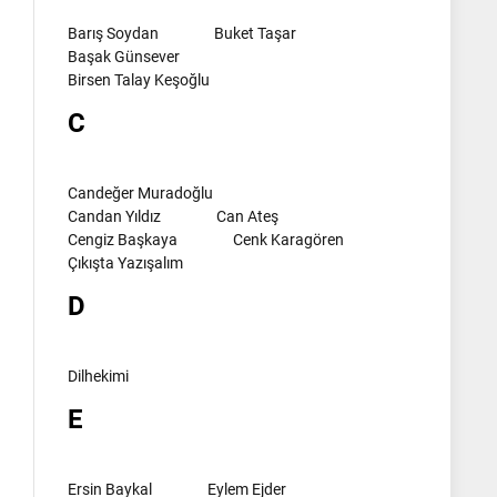
Barış Soydan
Buket Taşar
Başak Günsever
Birsen Talay Keşoğlu
C
Candeğer Muradoğlu
Candan Yıldız
Can Ateş
Cengiz Başkaya
Cenk Karagören
Çıkışta Yazışalım
D
Dilhekimi
E
Ersin Baykal
Eylem Ejder