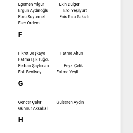
Egemen Yılgür
Ekin Dülger
Ergun Aydınoğlu
Erol Yeşilyurt
Ebru Soytemel
Enis Rıza Sakızlı
Eser Ördem
F
Fikret Başkaya
Fatma Altun
Fatma Işık Tuğcu
Ferhan Şaylıman
Feyzi Çelik
Foti Benlisoy
Fatma Yeşil
G
Gencer Çakır
Gülseren Aydın
Günnur Aksakal
H