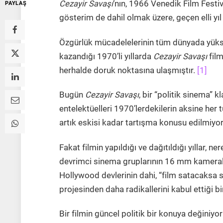
Cezayir Savaşı
‘nın, 1966 Venedik Film Festiva
PAYLAŞ
gösterim de dahil olmak üzere, geçen elli yıl
Özgürlük mücadelelerinin tüm dünyada yükse
kazandığı 1970’li yıllarda
Cezayir Savaşı
film
herhalde doruk noktasına ulaşmıştır.
[1]
Bugün
Cezayir Savaşı
, bir “politik sinema”
entelektüelleri 1970’lerdekilerin aksine her t
artık eskisi kadar tartışma konusu edilmiyor
Fakat filmin yapıldığı ve dağıtıldığı yıllar, 
devrimci sinema gruplarının 16 mm kameralar
Hollywood devlerinin dahi, “film satacaksa
projesinden daha radikallerini kabul ettiği b
Bir filmin güncel politik bir konuya değiniy