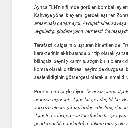
Ayrıca FLN’nin filmde görülen bombalı eyleml
Kahveye yönelik eylemi gerçekleştiren Zohra 
arasındaki çatışmaydı. Avrupalı kitle, savaşa 
uyguladığı şiddete yanıt vermekti. Savaştaydık
Tarafsızlık algısını oluşturan bir etken de,
karakterinin aklı başında bir tip olarak yansıt
bilinçsiz, beyni yıkanmış, azgın bir it olarak 
kontra olarak çizilmesi, seyircide duygusal
seslenildiğinin göstergesi olarak alınmalıdır.
Pontecorvo şöyle diyor:
“Fransız paraşütçüle
umursamıyorduk; ilginç bir şey değildi bu. Bun
yarı özümlenmiş kitaplardan edinilmiş düşün
ilginçti. Tarihi çerçeve tarafından bir şey yap
göndereni (il mandante) mahkum etmiş olurs