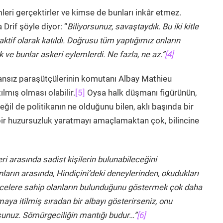
eri gerçektirler ve kimse de bunları inkâr etmez.
Drif şöyle diyor: “
Biliyorsunuz, savaştaydık. Bu iki kitle
aktif olarak katıldı. Doğrusu tüm yaptığımız onların
 ve bunlar askeri eylemlerdi. Ne fazla, ne az.”
[4]
 Fransız paraşütçülerinin komutanı Albay Mathieu
ılmış olması olabilir.
[5]
Oysa halk düşmanı figürünün,
değil de politikanın ne olduğunu bilen, aklı başında bir
 bir huzursuzluk yaratmayı amaçlamaktan çok, bilincine
ri arasında sadist kişilerin bulunabileceğini
ların arasında, Hindiçini’deki deneylerinden, okudukları
celere sahip olanların bulunduğunu göstermek çok daha
maya itilmiş sıradan bir albayı gösterirseniz, onu
unuz. Sömürgeciliğin mantığı budur…”
[6]