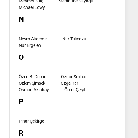
Mehmet Kılıç
Memnune Kayagil
Michael Löwy
N
Nevra Akdemir
Nur Tuksavul
Nur Ergelen
O
Özen B. Demir
Özgür Seyhan
Özlem Şimşek
Özge Kar
Osman Akınhay
Ömer Çeşit
P
Pınar Çekirge
R