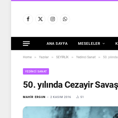
Facebook
X
Instagram
WhatsApp
(Twitter)
ANA SAYFA
MESELELER
K
»
»
»
»
Home
Yazılar
SEYİRLİK
Yedinci Sanat
50. yılınd
YEDINCI SANAT
50. yılında Cezayir Savaş
MAHIR ERGUN
2 KASIM 2016
51