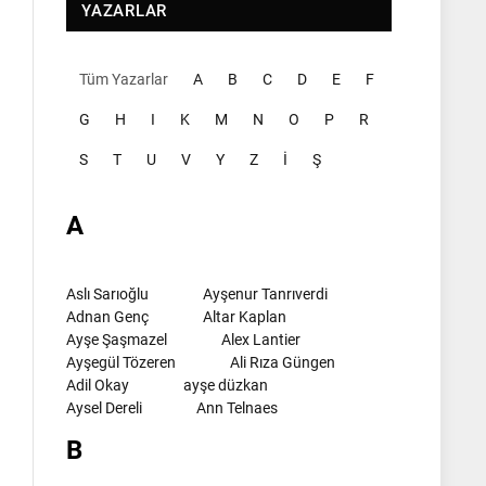
YAZARLAR
Tüm Yazarlar
A
B
C
D
E
F
G
H
I
K
M
N
O
P
R
S
T
U
V
Y
Z
İ
Ş
A
Aslı Sarıoğlu
Ayşenur Tanrıverdi
Adnan Genç
Altar Kaplan
Ayşe Şaşmazel
Alex Lantier
Ayşegül Tözeren
Ali Rıza Güngen
Adil Okay
ayşe düzkan
Aysel Dereli
Ann Telnaes
B