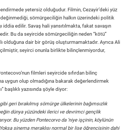
inçlendirmede yetersiz olduğudur. Filmin, Cezayir’deki yüz
 değinmediği, sömürgeciliğin halkın üzerindeki politik
ı iddia edilir. Savaş hali yansıtılmakta, fakat savaşın
dir. Bu da seyircide sömürgeciliğin neden “kötü”
ı olduğuna dair bir görüş oluşturmamaktadır. Ayrıca Ali
lmiştir, seyirci onunla birlikte bilinçlenmiyordur,
tecovo’nun filmleri seyircide sıfırdan bilinç
na uygun olup olmadığına bakarak değerlendirmek
 başlıklı yazısında şöyle diyor:
’ gibi geri bırakılmış sömürge ülkelerinin bağımsızlık
neğin dünya yüzündeki ilerici ve devrimci gençlik
ıyor. Bu yüzden Pontecorvo da ‘niye işçinin, köylünün
Yoksa sinema meraklısı normal bir lise öğrencisinin dahi