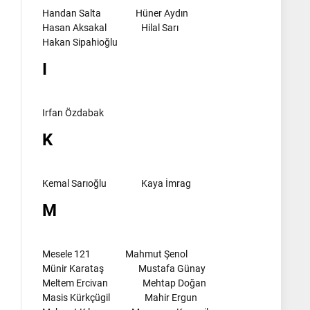
Handan Salta
Hüner Aydın
Hasan Aksakal
Hilal Sarı
Hakan Sipahioğlu
I
Irfan Özdabak
K
Kemal Sarıoğlu
Kaya İmrag
M
Mesele 121
Mahmut Şenol
Münir Karataş
Mustafa Günay
Meltem Ercivan
Mehtap Doğan
Masis Kürkçügil
Mahir Ergun