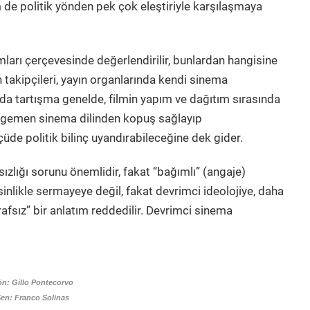
 de politik yönden pek çok eleştiriyle karşılaşmaya
ları çerçevesinde değerlendirilir, bunlardan hangisine
ın takipçileri, yayın organlarında kendi sinema
da tartışma genelde, filmin yapım ve dağıtım sırasında
 egemen sinema dilinden kopuş sağlayıp
üde politik bilinç uyandırabileceğine dek gider.
zlığı sorunu önemlidir, fakat “bağımlı” (angaje)
inlikle sermayeye değil, fakat devrimci ideolojiye, daha
arafsız” bir anlatım reddedilir. Devrimci sinema
ön: Gillo Pontecorvo
Sen: Franco Solinas