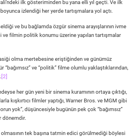
li’ndeki ilk gösteriminden bu yana elli yıl geçti. Ve ilk
 boyunca izlendiği her yerde tartışmalara yol açtı.
ldiği ve bu bağlamda özgür sinema arayışlarının ivme
i ve filmin politik konumu üzerine yapılan tartışmalar
 klasiği olma mertebesine eriştiğinden ve günümüz
ür “bağımsız” ve “politik” filme olumlu yaklaştıklarından,
.
[2]
neredeyse her gün yeni bir sinema kuramının ortaya çıktığı,
la kışkırtıcı filmler yaptığı, Warner Bros. ve MGM gibi
 sorun yok”, düşüncesiyle bugünün pek çok “bağımsız”
ir dönemdir.
or olmasının tek başına tatmin edici görülmediği böylesi