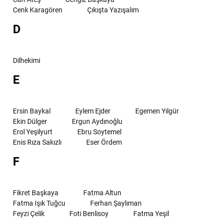
Cenk Karagören
Çıkışta Yazışalım
D
Dilhekimi
E
Ersin Baykal
Eylem Ejder
Egemen Yılgür
Ekin Dülger
Ergun Aydınoğlu
Erol Yeşilyurt
Ebru Soytemel
Enis Rıza Sakızlı
Eser Ördem
F
Fikret Başkaya
Fatma Altun
Fatma Işık Tuğcu
Ferhan Şaylıman
Feyzi Çelik
Foti Benlisoy
Fatma Yeşil