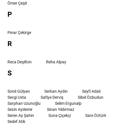
Ömer Çeşit
P
Pınar Çekirge
R
Reca Deşilton
Reha Alpay
S
Soné Gülyan
Serkan Aydın
Seyfi Adalı
Sevgi Usta
Safiye Derviş
Sibel Özbudun
Sarphan Uzunoğlu
Selim Ergunalp
Sezin Aydemir
Sinan Yıldırmaz
Seren Ay Şahin
Suna Çiçekçi
Sare Öztürk
Sedef Atik