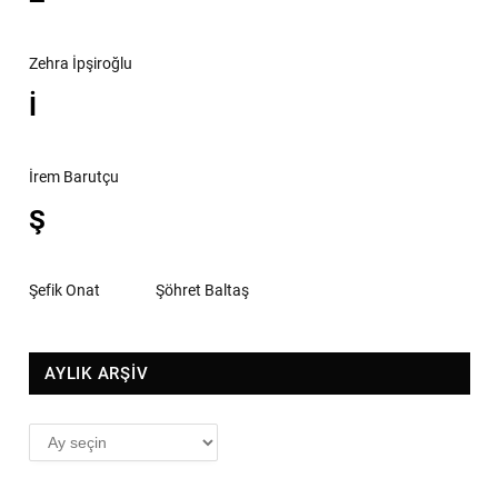
Zehra İpşiroğlu
İ
İrem Barutçu
Ş
Şefik Onat
Şöhret Baltaş
AYLIK ARŞİV
AYLIK
ARŞİV