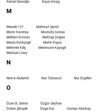
Kemal Sarıoğlu
Kaya İmrag
M
Mesele 121
Mahmut Şenol
Münir Karataş
Mustafa Günay
Meltem Ercivan
Mehtap Doğan
Masis Kürkçügil
Mahir Ergun
Mehmet Kılıç
Memnune Kayagil
Michael Löwy
N
Nevra Akdemir
Nur Tuksavul
Nur Ergelen
O
Özen B. Demir
Özgür Seyhan
Özlem Şimşek
Özge Kar
Osman Akınhay