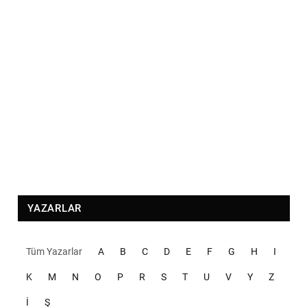
YAZARLAR
Tüm Yazarlar
A
B
C
D
E
F
G
H
I
K
M
N
O
P
R
S
T
U
V
Y
Z
İ
Ş