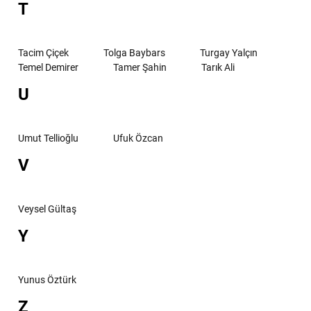
T
Tacim Çiçek
Tolga Baybars
Turgay Yalçın
Temel Demirer
Tamer Şahin
Tarık Ali
U
Umut Tellioğlu
Ufuk Özcan
V
Veysel Gültaş
Y
Yunus Öztürk
Z