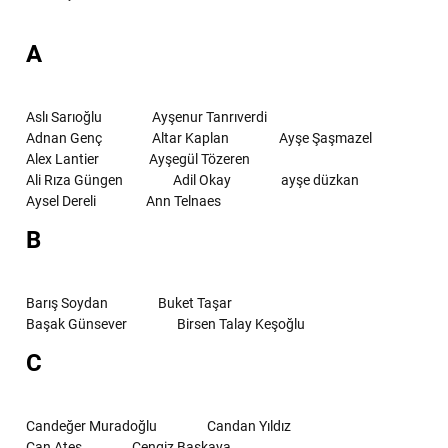
A
Aslı Sarıoğlu
Ayşenur Tanrıverdi
Adnan Genç
Altar Kaplan
Ayşe Şaşmazel
Alex Lantier
Ayşegül Tözeren
Ali Rıza Güngen
Adil Okay
ayşe düzkan
Aysel Dereli
Ann Telnaes
B
Barış Soydan
Buket Taşar
Başak Günsever
Birsen Talay Keşoğlu
C
Candeğer Muradoğlu
Candan Yıldız
Can Ateş
Cengiz Başkaya