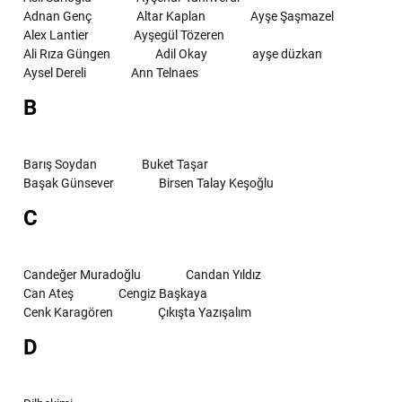
Adnan Genç
Altar Kaplan
Ayşe Şaşmazel
Alex Lantier
Ayşegül Tözeren
Ali Rıza Güngen
Adil Okay
ayşe düzkan
Aysel Dereli
Ann Telnaes
B
Barış Soydan
Buket Taşar
Başak Günsever
Birsen Talay Keşoğlu
C
Candeğer Muradoğlu
Candan Yıldız
Can Ateş
Cengiz Başkaya
Cenk Karagören
Çıkışta Yazışalım
D