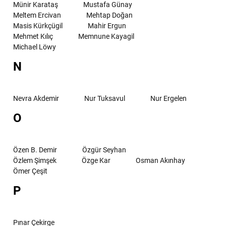
Münir Karataş
Mustafa Günay
Meltem Ercivan
Mehtap Doğan
Masis Kürkçügil
Mahir Ergun
Mehmet Kılıç
Memnune Kayagil
Michael Löwy
N
Nevra Akdemir
Nur Tuksavul
Nur Ergelen
O
Özen B. Demir
Özgür Seyhan
Özlem Şimşek
Özge Kar
Osman Akınhay
Ömer Çeşit
P
Pınar Çekirge