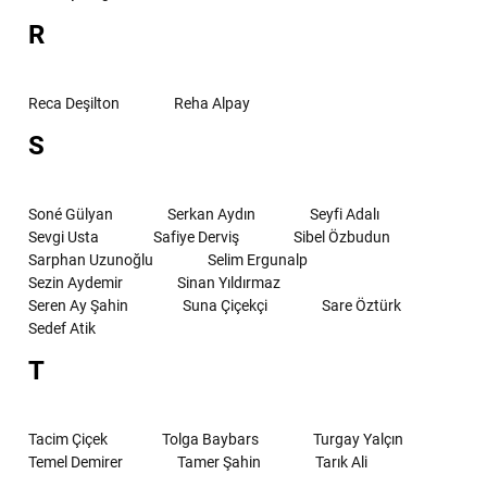
R
Reca Deşilton
Reha Alpay
S
Soné Gülyan
Serkan Aydın
Seyfi Adalı
Sevgi Usta
Safiye Derviş
Sibel Özbudun
Sarphan Uzunoğlu
Selim Ergunalp
Sezin Aydemir
Sinan Yıldırmaz
Seren Ay Şahin
Suna Çiçekçi
Sare Öztürk
Sedef Atik
T
Tacim Çiçek
Tolga Baybars
Turgay Yalçın
Temel Demirer
Tamer Şahin
Tarık Ali