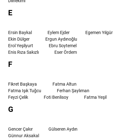
Dilhekimi
E
Ersin Baykal
Eylem Ejder
Egemen Yılgür
Ekin Dülger
Ergun Aydınoğlu
Erol Yeşilyurt
Ebru Soytemel
Enis Rıza Sakızlı
Eser Ördem
F
Fikret Başkaya
Fatma Altun
Fatma Işık Tuğcu
Ferhan Şaylıman
Feyzi Çelik
Foti Benlisoy
Fatma Yeşil
G
Gencer Çakır
Gülseren Aydın
Günnur Aksakal