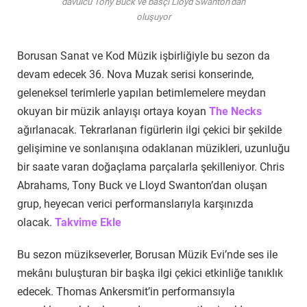
davulcu Tony Buck ve basçı Lloyd Swanton’dan
oluşuyor
Borusan Sanat ve Kod Müzik işbirliğiyle bu sezon da
devam edecek 36. Nova Muzak serisi konserinde,
geleneksel terimlerle yapılan betimlemelere meydan
okuyan bir müzik anlayışı ortaya koyan
The Necks
ağırlanacak. Tekrarlanan figürlerin ilgi çekici bir şekilde
gelişimine ve sonlanışına odaklanan müzikleri, uzunluğu
bir saate varan doğaçlama parçalarla şekilleniyor. Chris
Abrahams, Tony Buck ve Lloyd Swanton’dan oluşan
grup, heyecan verici performanslarıyla karşınızda
olacak.
Takvime Ekle
Bu sezon müzikseverler, Borusan Müzik Evi’nde ses ile
mekânı buluşturan bir başka ilgi çekici etkinliğe tanıklık
edecek. Thomas Ankersmit’in performansıyla