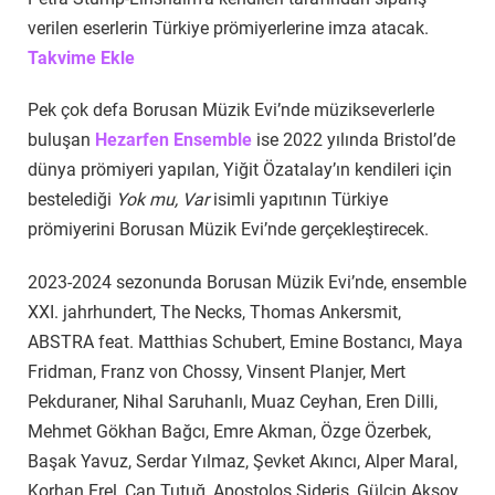
verilen eserlerin Türkiye prömiyerlerine imza atacak.
Takvime Ekle
Pek çok defa Borusan Müzik Evi’nde müzikseverlerle
buluşan
Hezarfen Ensemble
ise 2022 yılında Bristol’de
dünya prömiyeri yapılan, Yiğit Özatalay’ın kendileri için
bestelediği
Yok mu, Var
isimli yapıtının Türkiye
prömiyerini Borusan Müzik Evi’nde gerçekleştirecek.
2023-2024 sezonunda Borusan Müzik Evi’nde, ensemble
XXI. jahrhundert, The Necks, Thomas Ankersmit,
ABSTRA feat. Matthias Schubert, Emine Bostancı, Maya
Fridman, Franz von Chossy, Vinsent Planjer, Mert
Pekduraner, Nihal Saruhanlı, Muaz Ceyhan, Eren Dilli,
Mehmet Gökhan Bağcı, Emre Akman, Özge Özerbek,
Başak Yavuz, Serdar Yılmaz, Şevket Akıncı, Alper Maral,
Korhan Erel, Can Tutuğ, Apostolos Sideris, Gülçin Aksoy,