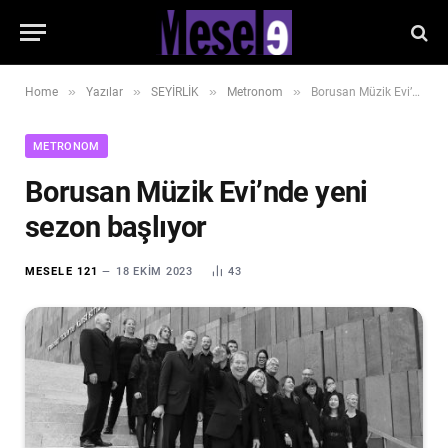
»
»
»
»
Home
Yazılar
SEYİRLİK
Metronom
Borusan Müzik Evi’nde yeni sezon başlıyor
METRONOM
Borusan Müzik Evi’nde yeni
sezon başlıyor
MESELE 121
18 EKIM 2023
43