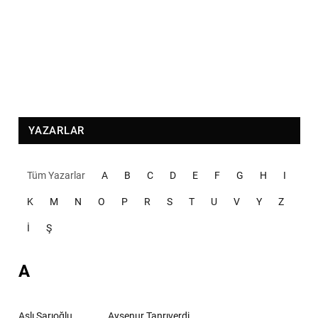
YAZARLAR
Tüm Yazarlar
A
B
C
D
E
F
G
H
I
K
M
N
O
P
R
S
T
U
V
Y
Z
İ
Ş
A
Aslı Sarıoğlu
Ayşenur Tanrıverdi