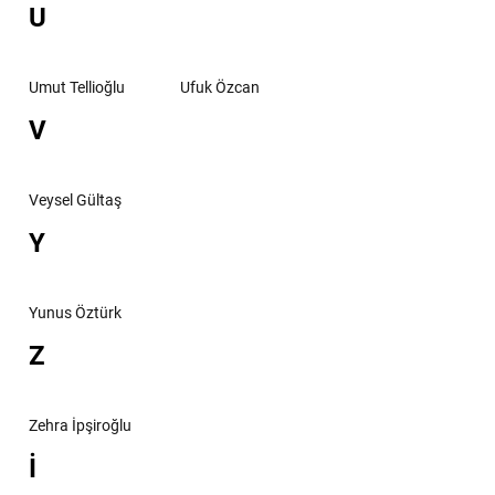
U
Umut Tellioğlu
Ufuk Özcan
V
Veysel Gültaş
Y
Yunus Öztürk
Z
Zehra İpşiroğlu
İ