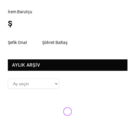
İrem Barutçu
Ş
Şefik Onat
Şöhret Baltaş
AYLIK ARŞİV
AYLIK
ARŞİV
HER DAIM