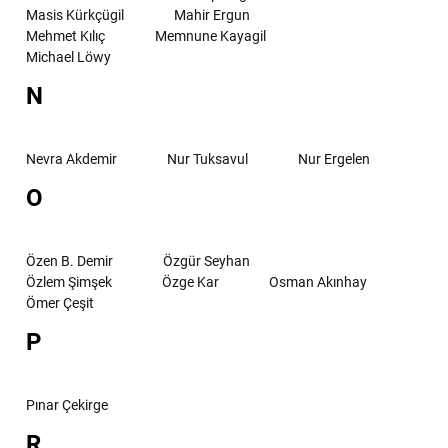
Masis Kürkçügil
Mahir Ergun
Mehmet Kılıç
Memnune Kayagil
Michael Löwy
N
Nevra Akdemir
Nur Tuksavul
Nur Ergelen
O
Özen B. Demir
Özgür Seyhan
Özlem Şimşek
Özge Kar
Osman Akınhay
Ömer Çeşit
P
Pınar Çekirge
R