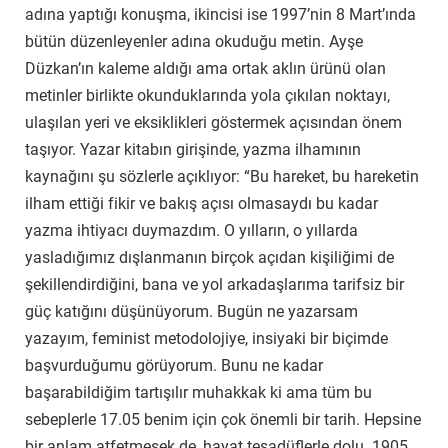
adına yaptığı konuşma, ikincisi ise 1997’nin 8 Mart’ında
bütün düzenleyenler adına okuduğu metin. Ayşe
Düzkan’ın kaleme aldığı ama ortak aklın ürünü olan
metinler birlikte okunduklarında yola çıkılan noktayı,
ulaşılan yeri ve eksiklikleri göstermek açısından önem
taşıyor. Yazar kitabın girişinde, yazma ilhamının
kaynağını şu sözlerle açıklıyor: “Bu hareket, bu hareketin
ilham ettiği fikir ve bakış açısı olmasaydı bu kadar
yazma ihtiyacı duymazdım. O yılların, o yıllarda
yasladığımız dışlanmanın birçok açıdan kişiliğimi de
şekillendirdiğini, bana ve yol arkadaşlarıma tarifsiz bir
güç katığını düşünüyorum. Bugün ne yazarsam
yazayım, feminist metodolojiye, insiyaki bir biçimde
başvurduğumu görüyorum. Bunu ne kadar
başarabildiğim tartışılır muhakkak ki ama tüm bu
sebeplerle 17.05 benim için çok önemli bir tarih. Hepsine
bir anlam atfetmesek de, hayat tesadüflerle dolu. 1905