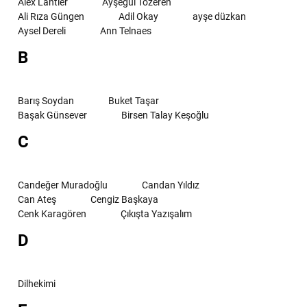
Alex Lantier
Ayşegül Tözeren
Ali Rıza Güngen
Adil Okay
ayşe düzkan
Aysel Dereli
Ann Telnaes
B
Barış Soydan
Buket Taşar
Başak Günsever
Birsen Talay Keşoğlu
C
Candeğer Muradoğlu
Candan Yıldız
Can Ateş
Cengiz Başkaya
Cenk Karagören
Çıkışta Yazışalım
D
Dilhekimi