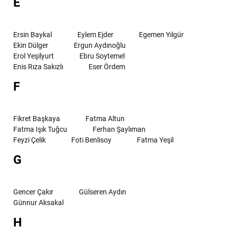
E
Ersin Baykal
Eylem Ejder
Egemen Yılgür
Ekin Dülger
Ergun Aydınoğlu
Erol Yeşilyurt
Ebru Soytemel
Enis Rıza Sakızlı
Eser Ördem
F
Fikret Başkaya
Fatma Altun
Fatma Işık Tuğcu
Ferhan Şaylıman
Feyzi Çelik
Foti Benlisoy
Fatma Yeşil
G
Gencer Çakır
Gülseren Aydın
Günnur Aksakal
H