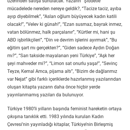
üzerinden satışa sunulacak. Yazarın “Şiddetle
mücadelede nereden nereye geldik?, “Tacize taciz, ayıba
ayıp diyebilmek”, “Aslan oğlum büyüyecek kadın katili
olacak!”, “Velev ki günah!”, “Ezan susmaz, bayrak inmez,
vatan bölünmez, halk parçalanır”, “Kürtler mi, hani şu
ABD işbirlikçileri”, “Din ve devrim işlerini ayırmak”, “Bu
eğitim şart mı gerçekten?”, “Giden sadece Aydın Doğan
mı?”, “Sarı takside mayalanan yeni Türkiye”, “Aşk her
şeyi mahveder mi?”, “Limon sat onurlu yaşa!”, “Sevinç
Teyze, Kemal Amca, pijama altı”, “Bizim de dağlarımız
var Nejat” gibi farklı içeriklerde hazırlanmış yazılarından
oluşan kitapta yazarın daha önce hiçbir yerde
yayınlanmamış yazıları da bulunuyor.
Türkiye 1980’li yılların başında feminist hareketin ortaya
çıkışına tanıklık etti. 1983 yılında kurulan Kadın
Çevresi’nin yayınladığı kitaplar, Türkiye’nin Birleşmiş