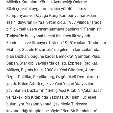
Milletler Kadınlara Yönelik Ayrımcılığı Önleme
Sözleşmesi’ni uygulaması için yürütülen imza
kampanyası ve Dayağa Karşı Kampanya hareketin
sesini duyuran ilk faaliyetler oldu. 1987 yılında “arada
bir” çıkmak üzere yayımlanmaya başlayan “Feminist”
Türkiye’de bu siyasal tercihi üstlenen ilk yayındı.
Feminist’in ve ilk sayısı 1 Nisan 1995’te çıkan “Kadınlara
Mahsus Gazete Pazartesi” dergilerinin kurucularından
olan Düzkan, bugüne kadar Demokrat, Şamdan Plus,
Sabah, Star gibi yayınlarda çalıştı. Express, Radikal,
Milliyet, Pişmiş Kelle, 2000’de Yeni Gündem, Alarm,
Özgür Politika, Sendika.org, Özgürlükçü Demokrasi’de
yazdı. Halen Artı Gerçek ve Yeni Yaşam’da yazıları
yayınlanan Düzkan’ın, “Behiç Aşçı Kitabı”, “Çalar Saat”
ve “Erkekliğin Kitabında Yazmaz Bu” isimli üç eseri
bulunuyor. Yazarın yaptığı çevirilerle Türkçeye
kazandırdığı kitaplar ise şöyle: “Ben Bir Feministim”