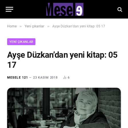
»
»
Home
Yeni çıkanlar
Ayşe Düzkan’dan yeni kitap: 05 17
YENI ÇIKANLAR
Ayşe Düzkan’dan yeni kitap: 05
17
MESELE 121
23 KASIM 2018
6