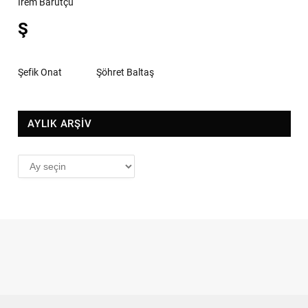
İrem Barutçu
Ş
Şefik Onat
Şöhret Baltaş
AYLIK ARŞİV
AYLIK
ARŞİV