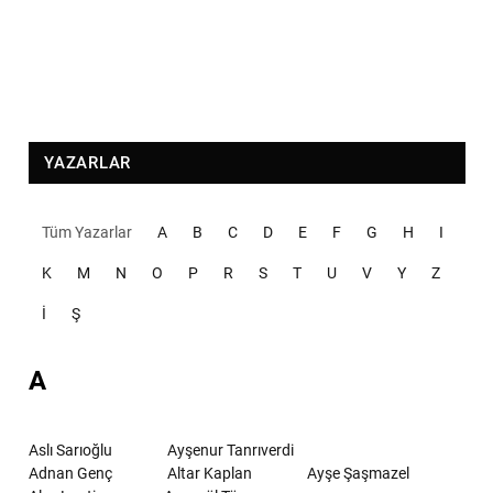
YAZARLAR
Tüm Yazarlar
A
B
C
D
E
F
G
H
I
K
M
N
O
P
R
S
T
U
V
Y
Z
İ
Ş
A
Aslı Sarıoğlu
Ayşenur Tanrıverdi
Adnan Genç
Altar Kaplan
Ayşe Şaşmazel