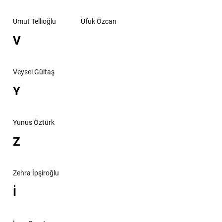
Umut Tellioğlu
Ufuk Özcan
V
Veysel Gültaş
Y
Yunus Öztürk
Z
Zehra İpşiroğlu
İ