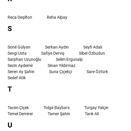
Reca Deşilton
Reha Alpay
S
Soné Gülyan
Serkan Aydın
Seyfi Adalı
Sevgi Usta
Safiye Derviş
Sibel Özbudun
Sarphan Uzunoğlu
Selim Ergunalp
Sezin Aydemir
Sinan Yıldırmaz
Seren Ay Şahin
Suna Çiçekçi
Sare Öztürk
Sedef Atik
T
Tacim Çiçek
Tolga Baybars
Turgay Yalçın
Temel Demirer
Tamer Şahin
Tarık Ali
U