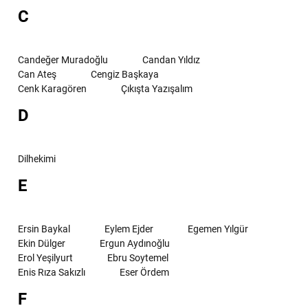
C
Candeğer Muradoğlu
Candan Yıldız
Can Ateş
Cengiz Başkaya
Cenk Karagören
Çıkışta Yazışalım
D
Dilhekimi
E
Ersin Baykal
Eylem Ejder
Egemen Yılgür
Ekin Dülger
Ergun Aydınoğlu
Erol Yeşilyurt
Ebru Soytemel
Enis Rıza Sakızlı
Eser Ördem
F