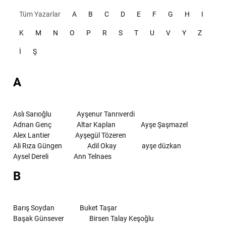
Tüm Yazarlar
A
B
C
D
E
F
G
H
I
K
M
N
O
P
R
S
T
U
V
Y
Z
İ
Ş
A
Aslı Sarıoğlu
Ayşenur Tanrıverdi
Adnan Genç
Altar Kaplan
Ayşe Şaşmazel
Alex Lantier
Ayşegül Tözeren
Ali Rıza Güngen
Adil Okay
ayşe düzkan
Aysel Dereli
Ann Telnaes
B
Barış Soydan
Buket Taşar
Başak Günsever
Birsen Talay Keşoğlu