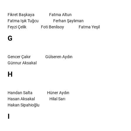
Fikret Başkaya
Fatma Altun
Fatma Işık Tuğcu
Ferhan Şaylıman
Feyzi Çelik
Foti Benlisoy
Fatma Yeşil
G
Gencer Çakır
Gülseren Aydın
Günnur Aksakal
H
Handan Salta
Hüner Aydın
Hasan Aksakal
Hilal Sarı
Hakan Sipahioğlu
I