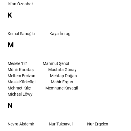
Irfan Özdabak
K
Kemal Sarıoğlu
Kaya İmrag
M
Mesele 121
Mahmut Şenol
Münir Karataş
Mustafa Günay
Meltem Ercivan
Mehtap Doğan
Masis Kürkçügil
Mahir Ergun
Mehmet Kılıç
Memnune Kayagil
Michael Löwy
N
Nevra Akdemir
Nur Tuksavul
Nur Ergelen