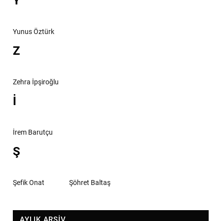
Y
Yunus Öztürk
Z
Zehra İpşiroğlu
İ
İrem Barutçu
Ş
Şefik Onat
Şöhret Baltaş
AYLIK ARŞİV