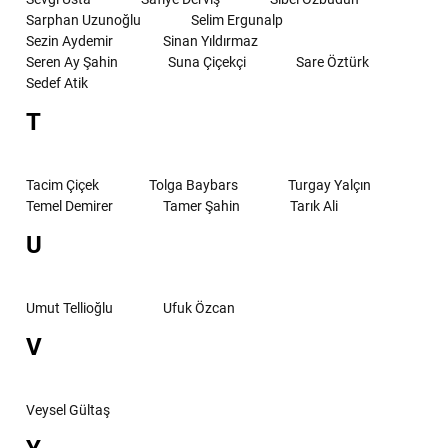
Sarphan Uzunoğlu
Selim Ergunalp
Sezin Aydemir
Sinan Yıldırmaz
Seren Ay Şahin
Suna Çiçekçi
Sare Öztürk
Sedef Atik
T
Tacim Çiçek
Tolga Baybars
Turgay Yalçın
Temel Demirer
Tamer Şahin
Tarık Ali
U
Umut Tellioğlu
Ufuk Özcan
V
Veysel Gültaş