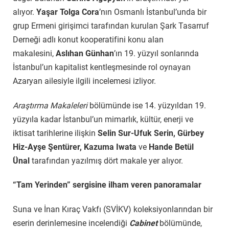
alıyor.
Yaşar Tolga Cora
’nın Osmanlı İstanbul’unda bir
grup Ermeni girişimci tarafından kurulan Şark Tasarruf
Derneği adlı konut kooperatifini konu alan
makalesini,
Aslıhan Günhan
’ın 19. yüzyıl sonlarında
İstanbul’un kapitalist kentleşmesinde rol oynayan
Azaryan ailesiyle ilgili incelemesi izliyor.
Araştırma Makaleleri
bölümünde ise 14. yüzyıldan 19.
yüzyıla kadar İstanbul’un mimarlık, kültür, enerji ve
iktisat tarihlerine ilişkin
Selin Sur-Ufuk Serin, Gürbey
Hiz-Ayşe Şentürer, Kazuma Iwata
ve
Hande Betül
Ünal
tarafından yazılmış dört makale yer alıyor.
“Tam Yerinden” sergisine ilham veren panoramalar
Suna ve İnan Kıraç Vakfı (SVİKV) koleksiyonlarından bir
eserin derinlemesine incelendiği
Cabinet
bölümünde,