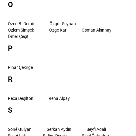
O
Özen B. Demir
Özgür Seyhan
Özlem Şimşek
Özge Kar
Osman Akınhay
Ömer Çeşit
P
Pınar Çekirge
R
Reca Deşilton
Reha Alpay
S
Soné Gülyan
Serkan Aydın
Seyfi Adalı
Sevgi Usta
Safiye Derviş
Sibel Özbudun