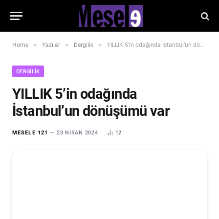
»
»
»
Home
Yazılar
Dergilik
YILLIK 5’in odağında İstanbul’un dönüşümü var
DERGILIK
YILLIK 5’in odağında
İstanbul’un dönüşümü var
MESELE 121
23 NISAN 2024
12