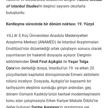
of Istanbul Studies
’in
beşinci sayısını okurlarla
buluşturdu.
Kentleşme sürecinde bir dönüm noktası: 19. Yüzyıl
YILLIK 5
, Koç Üniversitesi Anadolu Medeniyetleri
Araştırma Merkezi (ANAMED) ile İstanbul Araştırmaları
Enstitüsü’nün düzenlediği ortak çalıştayın sonucu olarak
yayımlanan bir hakemli dosyayla açılıyor. Derginin
editörlerinden
Ümit Fırat Açıkgöz
ile
Yaşar Tolga
Cora
’nın derlediği dosya, İstanbul’un 19. ve erken 20.
yüzyıllardaki kapitalist dönüşümünde Ermeni aktörlerin
rolünü inceliyor. Dosyada, Açıkgöz’ün kapsamlı bir
tarihyazımı eleştirisi sunduğu girişin ardından, geç
dönem Osmanlı Kadıköy’ünün kentsel modernleşmesini
konu alan çalışmasıyla Erken Kariyer Makale Ödülü’ne
değer bulunan
Sarine Agopyan
’ın araştırması yer