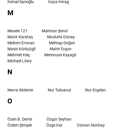
Kemal Sarıoğlu
Kaya İmrag
M
Mesele 121
Mahmut Şenol
Münir Karataş
Mustafa Günay
Meltem Ercivan
Mehtap Doğan
Masis Kürkçügil
Mahir Ergun
Mehmet Kılıç
Memnune Kayagil
Michael Löwy
N
Nevra Akdemir
Nur Tuksavul
Nur Ergelen
O
Özen B. Demir
Özgür Seyhan
Özlem Şimşek
Özge Kar
Osman Akınhay