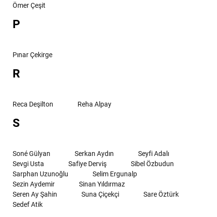
Ömer Çeşit
P
Pınar Çekirge
R
Reca Deşilton
Reha Alpay
S
Soné Gülyan
Serkan Aydın
Seyfi Adalı
Sevgi Usta
Safiye Derviş
Sibel Özbudun
Sarphan Uzunoğlu
Selim Ergunalp
Sezin Aydemir
Sinan Yıldırmaz
Seren Ay Şahin
Suna Çiçekçi
Sare Öztürk
Sedef Atik