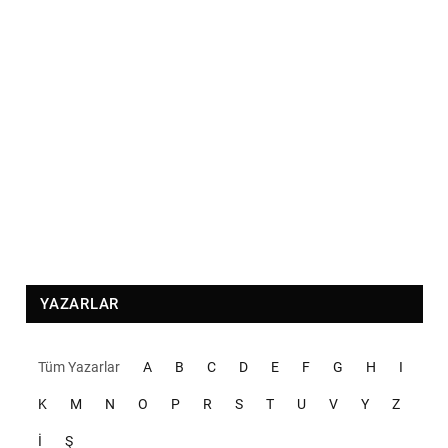
YAZARLAR
Tüm Yazarlar
A
B
C
D
E
F
G
H
I
K
M
N
O
P
R
S
T
U
V
Y
Z
İ
Ş