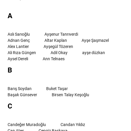
A
Aslı Sarıoğlu
Ayşenur Tanrıverdi
Adnan Genç
Altar Kaplan
Ayşe Şaşmazel
Alex Lantier
Ayşegül Tözeren
Ali Rıza Güngen
Adil Okay
ayşe düzkan
Aysel Dereli
Ann Telnaes
B
Barış Soydan
Buket Taşar
Başak Günsever
Birsen Talay Keşoğlu
C
Candeğer Muradoğlu
Candan Yıldız
Can Ateş
Cengiz Başkaya