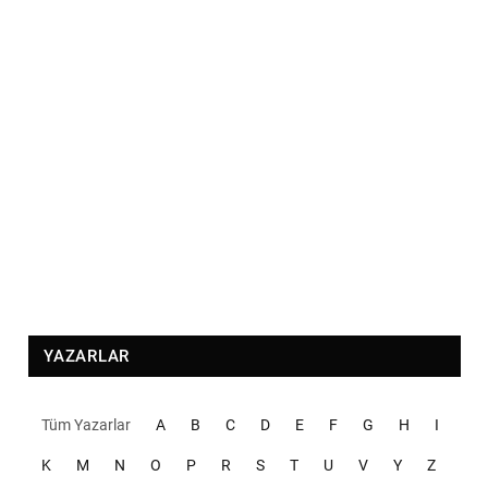
YAZARLAR
Tüm Yazarlar
A
B
C
D
E
F
G
H
I
K
M
N
O
P
R
S
T
U
V
Y
Z