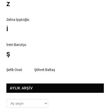
Z
Zehra İpşiroğlu
İ
İrem Barutçu
Ş
Şefik Onat
Şöhret Baltaş
AYLIK ARŞİV
AYLIK
ARŞİV