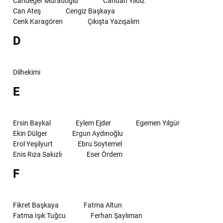
Candeğer Muradoğlu
Candan Yıldız
Can Ateş
Cengiz Başkaya
Cenk Karagören
Çıkışta Yazışalım
D
Dilhekimi
E
Ersin Baykal
Eylem Ejder
Egemen Yılgür
Ekin Dülger
Ergun Aydınoğlu
Erol Yeşilyurt
Ebru Soytemel
Enis Rıza Sakızlı
Eser Ördem
F
Fikret Başkaya
Fatma Altun
Fatma Işık Tuğcu
Ferhan Şaylıman