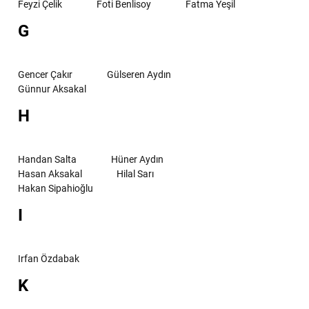
Feyzi Çelik
Foti Benlisoy
Fatma Yeşil
G
Gencer Çakır
Gülseren Aydın
Günnur Aksakal
H
Handan Salta
Hüner Aydın
Hasan Aksakal
Hilal Sarı
Hakan Sipahioğlu
I
Irfan Özdabak
K