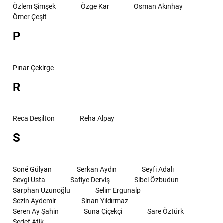
Özlem Şimşek
Özge Kar
Osman Akınhay
Ömer Çeşit
P
Pınar Çekirge
R
Reca Deşilton
Reha Alpay
S
Soné Gülyan
Serkan Aydın
Seyfi Adalı
Sevgi Usta
Safiye Derviş
Sibel Özbudun
Sarphan Uzunoğlu
Selim Ergunalp
Sezin Aydemir
Sinan Yıldırmaz
Seren Ay Şahin
Suna Çiçekçi
Sare Öztürk
Sedef Atik