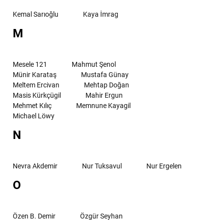
Kemal Sarıoğlu
Kaya İmrag
M
Mesele 121
Mahmut Şenol
Münir Karataş
Mustafa Günay
Meltem Ercivan
Mehtap Doğan
Masis Kürkçügil
Mahir Ergun
Mehmet Kılıç
Memnune Kayagil
Michael Löwy
N
Nevra Akdemir
Nur Tuksavul
Nur Ergelen
O
Özen B. Demir
Özgür Seyhan