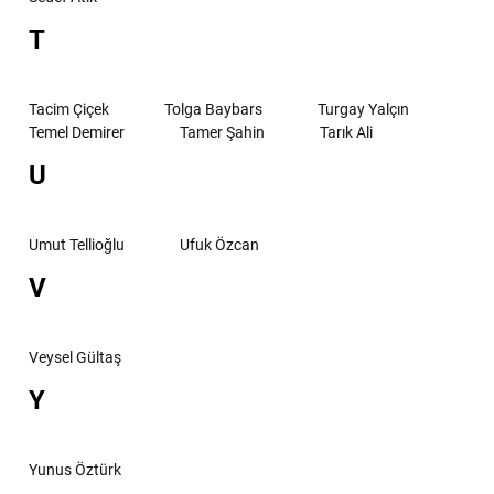
T
Tacim Çiçek
Tolga Baybars
Turgay Yalçın
Temel Demirer
Tamer Şahin
Tarık Ali
U
Umut Tellioğlu
Ufuk Özcan
V
Veysel Gültaş
Y
Yunus Öztürk