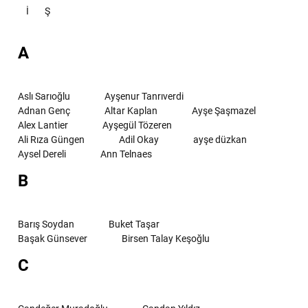
İ
Ş
A
Aslı Sarıoğlu
Ayşenur Tanrıverdi
Adnan Genç
Altar Kaplan
Ayşe Şaşmazel
Alex Lantier
Ayşegül Tözeren
Ali Rıza Güngen
Adil Okay
ayşe düzkan
Aysel Dereli
Ann Telnaes
B
Barış Soydan
Buket Taşar
Başak Günsever
Birsen Talay Keşoğlu
C