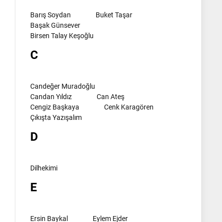
Barış Soydan
Buket Taşar
Başak Günsever
Birsen Talay Keşoğlu
C
Candeğer Muradoğlu
Candan Yıldız
Can Ateş
Cengiz Başkaya
Cenk Karagören
Çıkışta Yazışalım
D
Dilhekimi
E
Ersin Baykal
Eylem Ejder