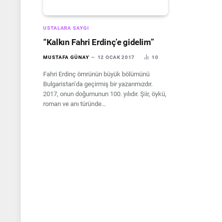
USTALARA SAYGI
“Kalkın Fahri Erdinç’e gidelim”
MUSTAFA GÜNAY
12 OCAK 2017
10
Fahri Erdinç ömrünün büyük bölümünü
Bulgaristan’da geçirmiş bir yazarımızdır.
2017, onun doğumunun 100. yılıdır. Şiir, öykü,
roman ve anı türünde…