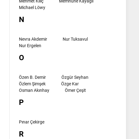
Mehmet Kılıç
Memnune Kayagil
Michael Löwy
N
Nevra Akdemir
Nur Tuksavul
Nur Ergelen
O
Özen B. Demir
Özgür Seyhan
Özlem Şimşek
Özge Kar
Osman Akınhay
Ömer Çeşit
P
Pınar Çekirge
R