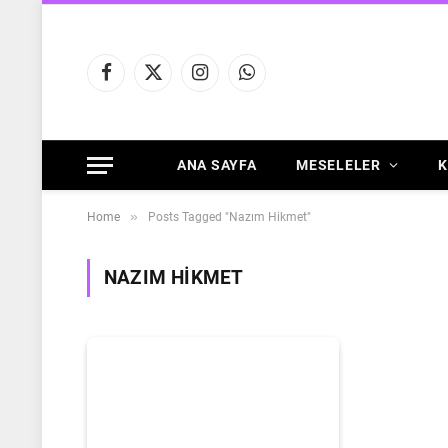
Facebook
X
Instagram
WhatsApp
(Twitter)
ANA SAYFA
MESELELER
K
»
Home
Posts Tagged "Nazım Hikmet"
NAZIM HIKMET