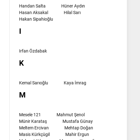
Handan Salta
Hüner Aydın
Hasan Aksakal
Hilal Sarı
Hakan Sipahioğlu
I
Irfan Özdabak
K
Kemal Sarıoğlu
Kaya İmrag
M
Mesele 121
Mahmut Şenol
Münir Karataş
Mustafa Günay
Meltem Ercivan
Mehtap Doğan
Masis Kürkçügil
Mahir Ergun