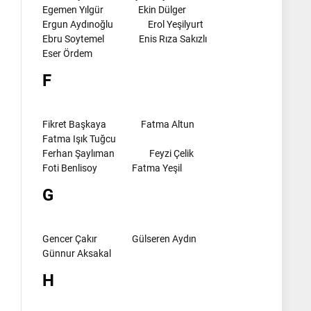
Egemen Yılgür
Ekin Dülger
Ergun Aydınoğlu
Erol Yeşilyurt
Ebru Soytemel
Enis Rıza Sakızlı
Eser Ördem
F
Fikret Başkaya
Fatma Altun
Fatma Işık Tuğcu
Ferhan Şaylıman
Feyzi Çelik
Foti Benlisoy
Fatma Yeşil
G
Gencer Çakır
Gülseren Aydın
Günnur Aksakal
H