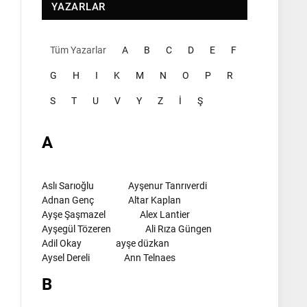
YAZARLAR
Tüm Yazarlar
A
B
C
D
E
F
G
H
I
K
M
N
O
P
R
S
T
U
V
Y
Z
İ
Ş
A
Aslı Sarıoğlu
Ayşenur Tanrıverdi
Adnan Genç
Altar Kaplan
Ayşe Şaşmazel
Alex Lantier
Ayşegül Tözeren
Ali Rıza Güngen
Adil Okay
ayşe düzkan
Aysel Dereli
Ann Telnaes
B