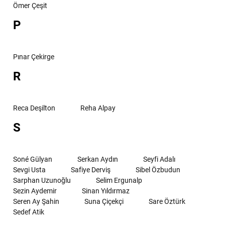
Ömer Çeşit
P
Pınar Çekirge
R
Reca Deşilton
Reha Alpay
S
Soné Gülyan
Serkan Aydın
Seyfi Adalı
Sevgi Usta
Safiye Derviş
Sibel Özbudun
Sarphan Uzunoğlu
Selim Ergunalp
Sezin Aydemir
Sinan Yıldırmaz
Seren Ay Şahin
Suna Çiçekçi
Sare Öztürk
Sedef Atik