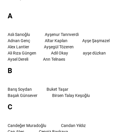
A
Aslı Sarıoğlu
Ayşenur Tanrıverdi
Adnan Genç
Altar Kaplan
Ayşe Şaşmazel
Alex Lantier
Ayşegül Tözeren
Ali Rıza Güngen
Adil Okay
ayşe düzkan
Aysel Dereli
Ann Telnaes
B
Barış Soydan
Buket Taşar
Başak Günsever
Birsen Talay Keşoğlu
C
Candeğer Muradoğlu
Candan Yıldız
Can Ateş
Cengiz Başkaya