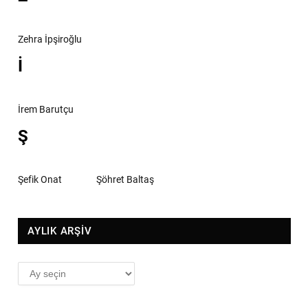
Zehra İpşiroğlu
İ
İrem Barutçu
Ş
Şefik Onat
Şöhret Baltaş
AYLIK ARŞİV
AYLIK
ARŞİV