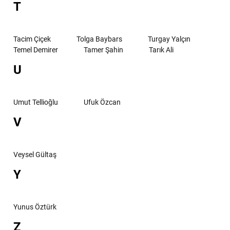
T
Tacim Çiçek
Tolga Baybars
Turgay Yalçın
Temel Demirer
Tamer Şahin
Tarık Ali
U
Umut Tellioğlu
Ufuk Özcan
V
Veysel Gültaş
Y
Yunus Öztürk
Z