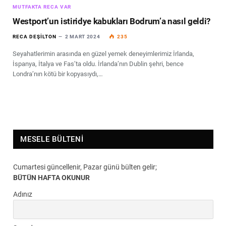
MUTFAKTA RECA VAR
Westport’un istiridye kabukları Bodrum’a nasıl geldi?
RECA DEŞILTON
2 MART 2024
235
Seyahatlerimin arasında en güzel yemek deneyimlerimiz İrlanda,
İspanya, İtalya ve Fas’ta oldu. İrlanda’nın Dublin şehri, bence
Londra’nın kötü bir kopyasıydı,…
MESELE BÜLTENI
Cumartesi güncellenir, Pazar günü bülten gelir;
BÜTÜN HAFTA OKUNUR
Adınız