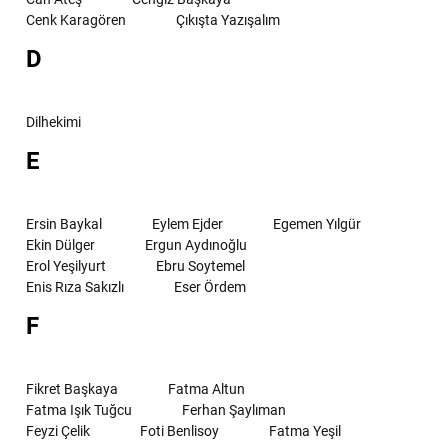
Cenk Karagören
Çıkışta Yazışalım
D
Dilhekimi
E
Ersin Baykal
Eylem Ejder
Egemen Yılgür
Ekin Dülger
Ergun Aydınoğlu
Erol Yeşilyurt
Ebru Soytemel
Enis Rıza Sakızlı
Eser Ördem
F
Fikret Başkaya
Fatma Altun
Fatma Işık Tuğcu
Ferhan Şaylıman
Feyzi Çelik
Foti Benlisoy
Fatma Yeşil