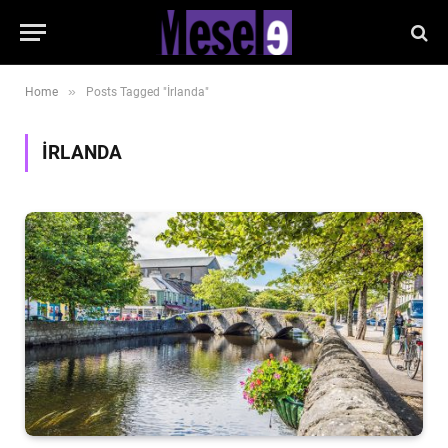
»
Home
Posts Tagged "İrlanda"
İRLANDA