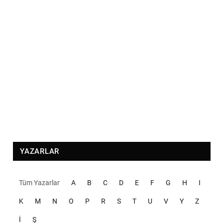
YAZARLAR
Tüm Yazarlar
A
B
C
D
E
F
G
H
I
K
M
N
O
P
R
S
T
U
V
Y
Z
İ
Ş