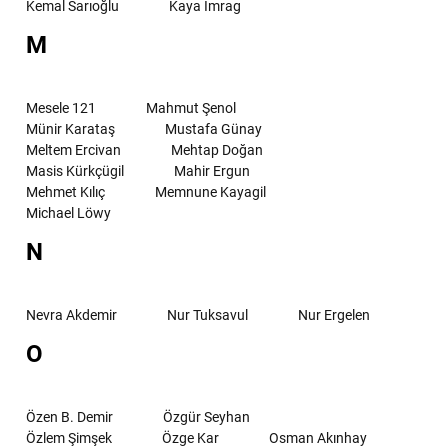
Kemal Sarıoğlu
Kaya İmrag
M
Mesele 121
Mahmut Şenol
Münir Karataş
Mustafa Günay
Meltem Ercivan
Mehtap Doğan
Masis Kürkçügil
Mahir Ergun
Mehmet Kılıç
Memnune Kayagil
Michael Löwy
N
Nevra Akdemir
Nur Tuksavul
Nur Ergelen
O
Özen B. Demir
Özgür Seyhan
Özlem Şimşek
Özge Kar
Osman Akınhay