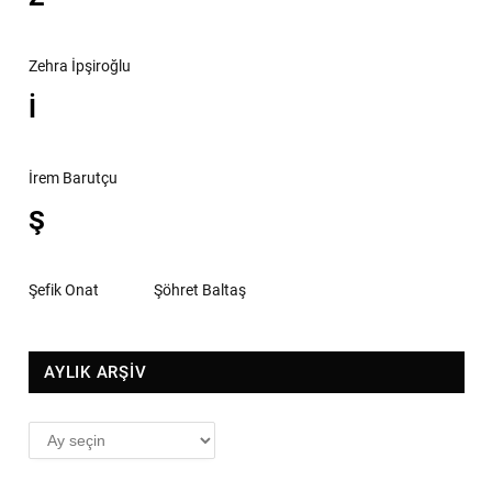
Zehra İpşiroğlu
İ
İrem Barutçu
Ş
Şefik Onat
Şöhret Baltaş
AYLIK ARŞİV
AYLIK
ARŞİV