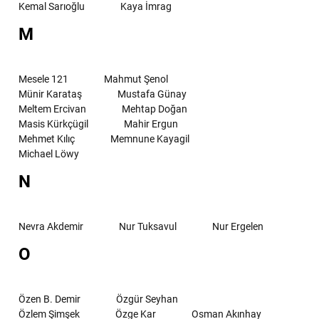
Kemal Sarıoğlu
Kaya İmrag
M
Mesele 121
Mahmut Şenol
Münir Karataş
Mustafa Günay
Meltem Ercivan
Mehtap Doğan
Masis Kürkçügil
Mahir Ergun
Mehmet Kılıç
Memnune Kayagil
Michael Löwy
N
Nevra Akdemir
Nur Tuksavul
Nur Ergelen
O
Özen B. Demir
Özgür Seyhan
Özlem Şimşek
Özge Kar
Osman Akınhay