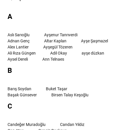
A
Aslı Sarıoğlu
Ayşenur Tanrıverdi
Adnan Genç
Altar Kaplan
Ayşe Şaşmazel
Alex Lantier
Ayşegül Tözeren
Ali Rıza Güngen
Adil Okay
ayşe düzkan
Aysel Dereli
Ann Telnaes
B
Barış Soydan
Buket Taşar
Başak Günsever
Birsen Talay Keşoğlu
C
Candeğer Muradoğlu
Candan Yıldız