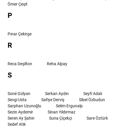
Ömer Çeşit
P
Pınar Çekirge
R
Reca Deşilton
Reha Alpay
S
Soné Gülyan
Serkan Aydın
Seyfi Adalı
Sevgi Usta
Safiye Derviş
Sibel Özbudun
Sarphan Uzunoğlu
Selim Ergunalp
Sezin Aydemir
Sinan Yıldırmaz
Seren Ay Şahin
Suna Çiçekçi
Sare Öztürk
Sedef Atik