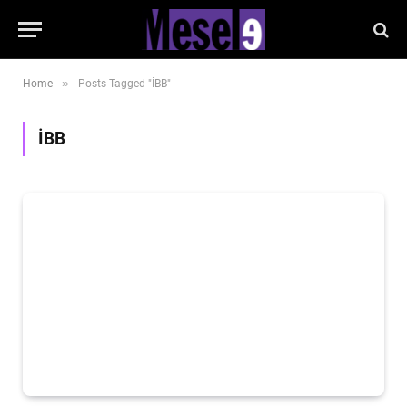
»
Home
Posts Tagged "İBB"
İBB