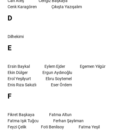
Can Ateş
Cengiz Başkaya
Cenk Karagören
Çıkışta Yazışalım
D
Dilhekimi
E
Ersin Baykal
Eylem Ejder
Egemen Yılgür
Ekin Dülger
Ergun Aydınoğlu
Erol Yeşilyurt
Ebru Soytemel
Enis Rıza Sakızlı
Eser Ördem
F
Fikret Başkaya
Fatma Altun
Fatma Işık Tuğcu
Ferhan Şaylıman
Feyzi Çelik
Foti Benlisoy
Fatma Yeşil