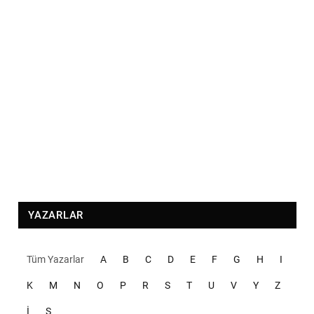
YAZARLAR
Tüm Yazarlar
A
B
C
D
E
F
G
H
I
K
M
N
O
P
R
S
T
U
V
Y
Z
İ
Ş