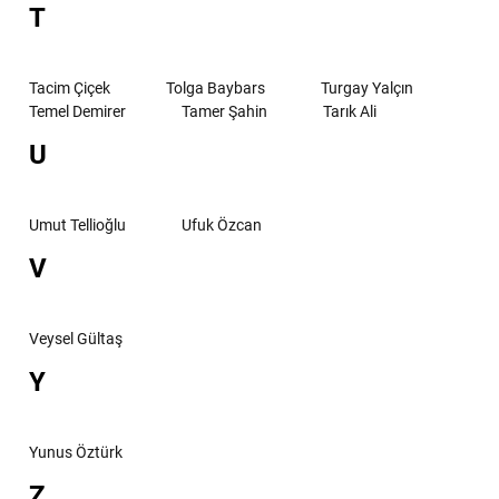
T
Tacim Çiçek
Tolga Baybars
Turgay Yalçın
Temel Demirer
Tamer Şahin
Tarık Ali
U
Umut Tellioğlu
Ufuk Özcan
V
Veysel Gültaş
Y
Yunus Öztürk
Z