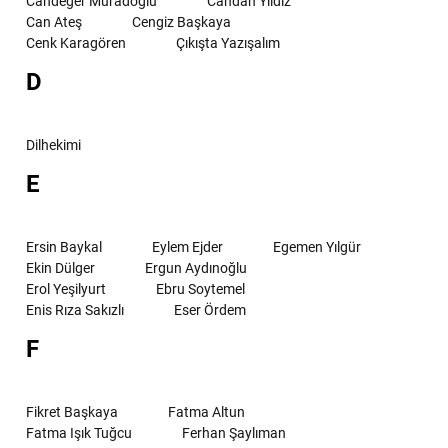
Candeğer Muradoğlu
Candan Yıldız
Can Ateş
Cengiz Başkaya
Cenk Karagören
Çıkışta Yazışalım
D
Dilhekimi
E
Ersin Baykal
Eylem Ejder
Egemen Yılgür
Ekin Dülger
Ergun Aydınoğlu
Erol Yeşilyurt
Ebru Soytemel
Enis Rıza Sakızlı
Eser Ördem
F
Fikret Başkaya
Fatma Altun
Fatma Işık Tuğcu
Ferhan Şaylıman