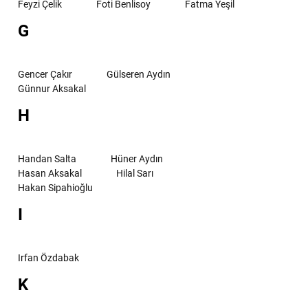
Feyzi Çelik
Foti Benlisoy
Fatma Yeşil
G
Gencer Çakır
Gülseren Aydın
Günnur Aksakal
H
Handan Salta
Hüner Aydın
Hasan Aksakal
Hilal Sarı
Hakan Sipahioğlu
I
Irfan Özdabak
K