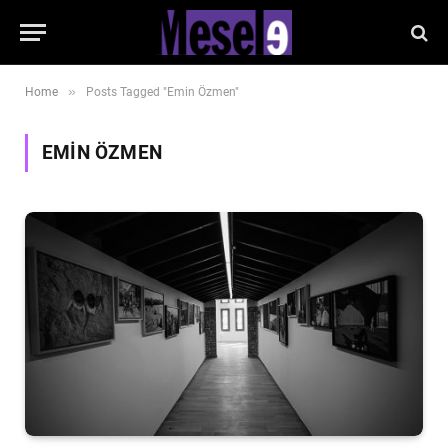
»
Home
Posts Tagged "Emin Özmen"
EMIN ÖZMEN