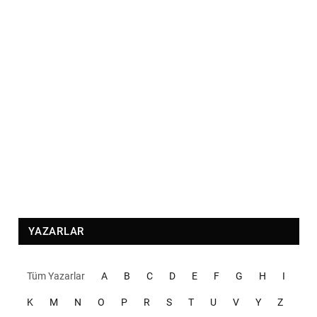
YAZARLAR
Tüm Yazarlar
A
B
C
D
E
F
G
H
I
K
M
N
O
P
R
S
T
U
V
Y
Z