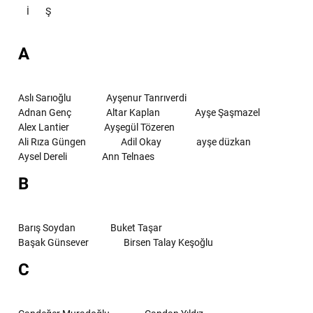
İ
Ş
A
Aslı Sarıoğlu
Ayşenur Tanrıverdi
Adnan Genç
Altar Kaplan
Ayşe Şaşmazel
Alex Lantier
Ayşegül Tözeren
Ali Rıza Güngen
Adil Okay
ayşe düzkan
Aysel Dereli
Ann Telnaes
B
Barış Soydan
Buket Taşar
Başak Günsever
Birsen Talay Keşoğlu
C