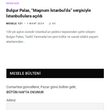
SERGILER
Bulgur Palas, “Magnum İstanbul’da” sergisiyle
İstanbullulara açıldı
MESELE 121
1 MART 2024
65
100 yılı aşkın süredir İstanbul’un yedinci tepesinden şehri izleyen
Bulgur Palas, Tarihî Yarımada’nın yeni kültür ve sanat odaklı yaşam
alanlarından…
MESELE BÜLTENI
Cumartesi güncellenir, Pazar günü bülten gelir;
BÜTÜN HAFTA OKUNUR
Adınız