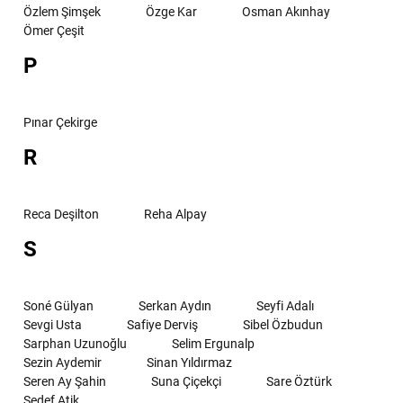
Özlem Şimşek
Özge Kar
Osman Akınhay
Ömer Çeşit
P
Pınar Çekirge
R
Reca Deşilton
Reha Alpay
S
Soné Gülyan
Serkan Aydın
Seyfi Adalı
Sevgi Usta
Safiye Derviş
Sibel Özbudun
Sarphan Uzunoğlu
Selim Ergunalp
Sezin Aydemir
Sinan Yıldırmaz
Seren Ay Şahin
Suna Çiçekçi
Sare Öztürk
Sedef Atik