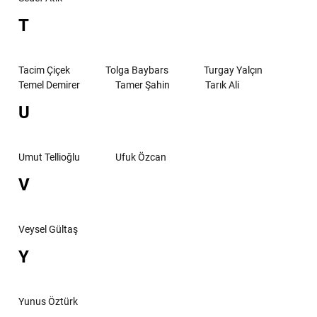
T
Tacim Çiçek
Tolga Baybars
Turgay Yalçın
Temel Demirer
Tamer Şahin
Tarık Ali
U
Umut Tellioğlu
Ufuk Özcan
V
Veysel Gültaş
Y
Yunus Öztürk