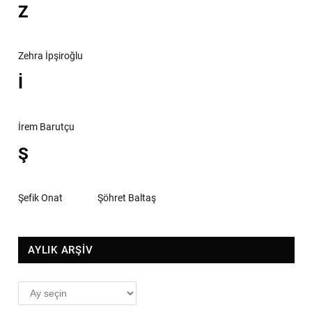
Z
Zehra İpşiroğlu
İ
İrem Barutçu
Ş
Şefik Onat
Şöhret Baltaş
AYLIK ARŞİV
AYLIK
ARŞİV