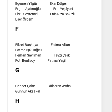
Egemen Yılgür
Ekin Dülger
Ergun Aydınoğlu
Erol Yeşilyurt
Ebru Soytemel
Enis Rıza Sakızlı
Eser Ördem
F
Fikret Başkaya
Fatma Altun
Fatma Işık Tuğcu
Ferhan Şaylıman
Feyzi Çelik
Foti Benlisoy
Fatma Yeşil
G
Gencer Çakır
Gülseren Aydın
Günnur Aksakal
H