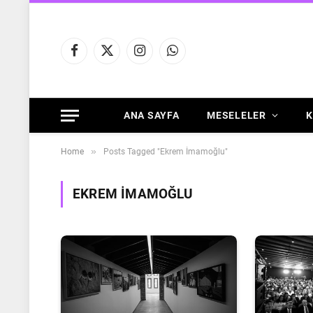
Facebook
X
Instagram
WhatsApp
(Twitter)
ANA SAYFA
MESELELER
K
»
Home
Posts Tagged "Ekrem İmamoğlu"
EKREM İMAMOĞLU