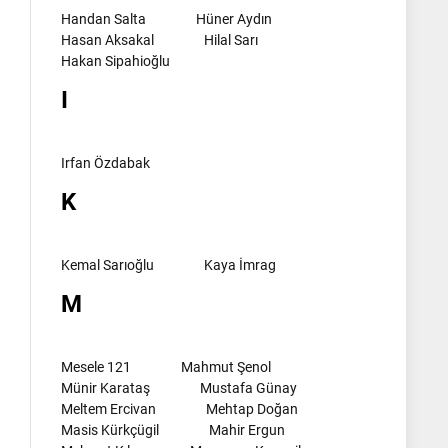
Handan Salta
Hüner Aydın
Hasan Aksakal
Hilal Sarı
Hakan Sipahioğlu
I
Irfan Özdabak
K
Kemal Sarıoğlu
Kaya İmrag
M
Mesele 121
Mahmut Şenol
Münir Karataş
Mustafa Günay
Meltem Ercivan
Mehtap Doğan
Masis Kürkçügil
Mahir Ergun