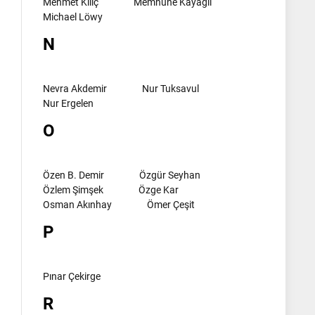
Mehmet Kılıç
Memnune Kayagil
Michael Löwy
N
Nevra Akdemir
Nur Tuksavul
Nur Ergelen
O
Özen B. Demir
Özgür Seyhan
Özlem Şimşek
Özge Kar
Osman Akınhay
Ömer Çeşit
P
Pınar Çekirge
R