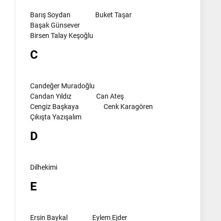
Barış Soydan
Buket Taşar
Başak Günsever
Birsen Talay Keşoğlu
C
Candeğer Muradoğlu
Candan Yıldız
Can Ateş
Cengiz Başkaya
Cenk Karagören
Çıkışta Yazışalım
D
Dilhekimi
E
Ersin Baykal
Eylem Ejder