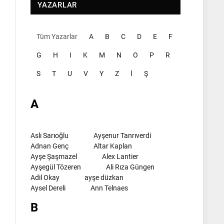
YAZARLAR
Tüm Yazarlar
A
B
C
D
E
F
G
H
I
K
M
N
O
P
R
S
T
U
V
Y
Z
İ
Ş
A
Aslı Sarıoğlu
Ayşenur Tanrıverdi
Adnan Genç
Altar Kaplan
Ayşe Şaşmazel
Alex Lantier
Ayşegül Tözeren
Ali Rıza Güngen
Adil Okay
ayşe düzkan
Aysel Dereli
Ann Telnaes
B