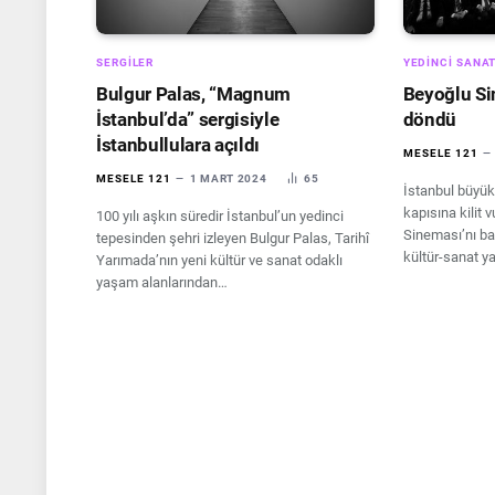
SERGILER
YEDINCI SANA
Bulgur Palas, “Magnum
Beyoğlu Si
İstanbul’da” sergisiyle
döndü
İstanbullulara açıldı
MESELE 121
MESELE 121
1 MART 2024
65
İstanbul büyük
kapısına kilit
100 yılı aşkın süredir İstanbul’un yedinci
Sineması’nı ba
tepesinden şehri izleyen Bulgur Palas, Tarihî
kültür-sanat y
Yarımada’nın yeni kültür ve sanat odaklı
yaşam alanlarından…