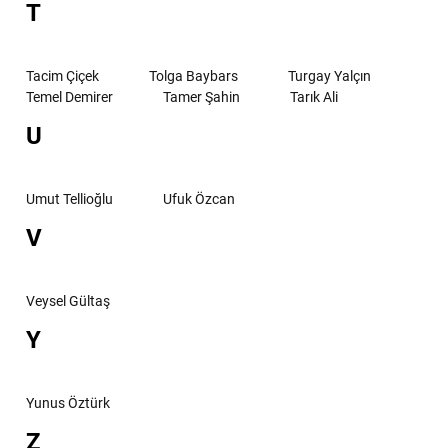
T
Tacim Çiçek
Tolga Baybars
Turgay Yalçın
Temel Demirer
Tamer Şahin
Tarık Ali
U
Umut Tellioğlu
Ufuk Özcan
V
Veysel Gültaş
Y
Yunus Öztürk
Z