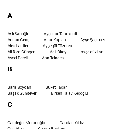
A
Aslı Sarıoğlu
Ayşenur Tanrıverdi
Adnan Genç
Altar Kaplan
Ayşe Şaşmazel
Alex Lantier
Ayşegül Tözeren
Ali Rıza Güngen
Adil Okay
ayşe düzkan
Aysel Dereli
Ann Telnaes
B
Barış Soydan
Buket Taşar
Başak Günsever
Birsen Talay Keşoğlu
C
Candeğer Muradoğlu
Candan Yıldız
Can Ateş
Cengiz Başkaya