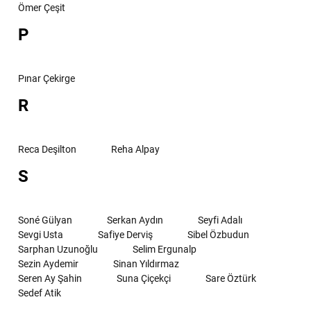
Ömer Çeşit
P
Pınar Çekirge
R
Reca Deşilton
Reha Alpay
S
Soné Gülyan
Serkan Aydın
Seyfi Adalı
Sevgi Usta
Safiye Derviş
Sibel Özbudun
Sarphan Uzunoğlu
Selim Ergunalp
Sezin Aydemir
Sinan Yıldırmaz
Seren Ay Şahin
Suna Çiçekçi
Sare Öztürk
Sedef Atik