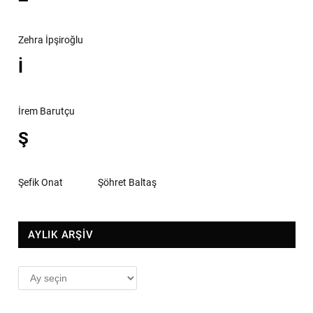
Zehra İpşiroğlu
İ
İrem Barutçu
Ş
Şefik Onat
Şöhret Baltaş
AYLIK ARŞİV
AYLIK
ARŞİV