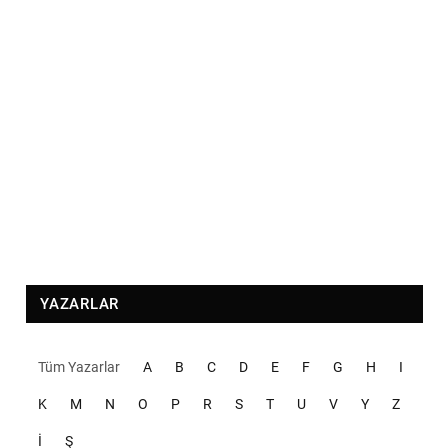
YAZARLAR
Tüm Yazarlar
A
B
C
D
E
F
G
H
I
K
M
N
O
P
R
S
T
U
V
Y
Z
İ
Ş