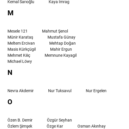
Kemal Sarıoğlu
Kaya İmrag
M
Mesele 121
Mahmut Şenol
Münir Karataş
Mustafa Günay
Meltem Ercivan
Mehtap Doğan
Masis Kürkçügil
Mahir Ergun
Mehmet Kılıç
Memnune Kayagil
Michael Löwy
N
Nevra Akdemir
Nur Tuksavul
Nur Ergelen
O
Özen B. Demir
Özgür Seyhan
Özlem Şimşek
Özge Kar
Osman Akınhay