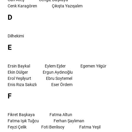
Cenk Karagören
Çıkışta Yazışalım
D
Dilhekimi
E
Ersin Baykal
Eylem Ejder
Egemen Yılgür
Ekin Dülger
Ergun Aydınoğlu
Erol Yeşilyurt
Ebru Soytemel
Enis Rıza Sakızlı
Eser Ördem
F
Fikret Başkaya
Fatma Altun
Fatma Işık Tuğcu
Ferhan Şaylıman
Feyzi Çelik
Foti Benlisoy
Fatma Yeşil