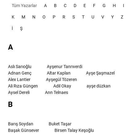
Tüm Yazarlar
A
B
C
D
E
F
G
H
I
K
M
N
O
P
R
S
T
U
V
Y
Z
İ
Ş
A
Aslı Sarıoğlu
Ayşenur Tanrıverdi
Adnan Genç
Altar Kaplan
Ayşe Şaşmazel
Alex Lantier
Ayşegül Tözeren
Ali Rıza Güngen
Adil Okay
ayşe düzkan
Aysel Dereli
Ann Telnaes
B
Barış Soydan
Buket Taşar
Başak Günsever
Birsen Talay Keşoğlu