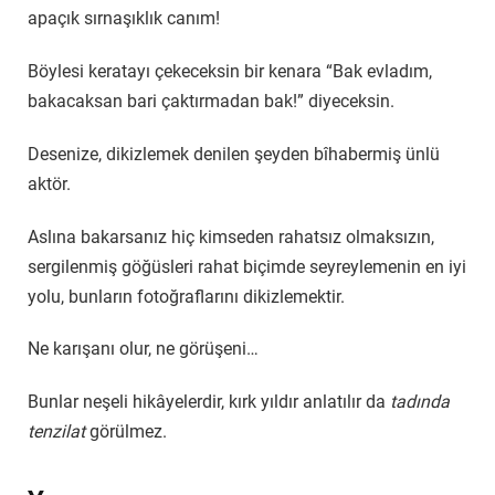
apaçık sırnaşıklık canım!
Böylesi keratayı çekeceksin bir kenara “Bak evladım,
bakacaksan bari çaktırmadan bak!” diyeceksin.
Desenize, dikizlemek denilen şeyden bîhabermiş ünlü
aktör.
Aslına bakarsanız hiç kimseden rahatsız olmaksızın,
sergilenmiş göğüsleri rahat biçimde seyreylemenin en iyi
yolu, bunların fotoğraflarını dikizlemektir.
Ne karışanı olur, ne görüşeni…
Bunlar neşeli hikâyelerdir, kırk yıldır anlatılır da
tadında
tenzilat
görülmez.