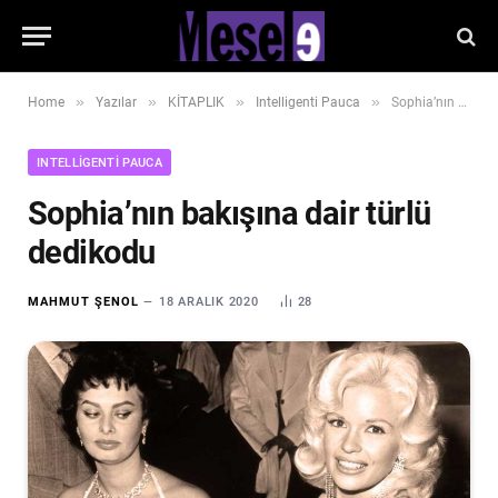
»
»
»
»
Home
Yazılar
KİTAPLIK
Intelligenti Pauca
Sophia’nın bakışına dair türlü dedikodu
INTELLIGENTI PAUCA
Sophia’nın bakışına dair türlü
dedikodu
MAHMUT ŞENOL
18 ARALIK 2020
28