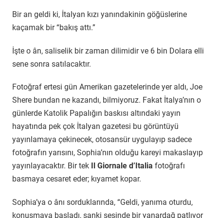
Bir an geldi ki, İtalyan kızı yanındakinin göğüslerine
kaçamak bir “bakış attı.”
İşte o ân, saliselik bir zaman dilimidir ve 6 bin Dolara elli
sene sonra satılacaktır.
Fotoğraf ertesi gün Amerikan gazetelerinde yer aldı, Joe
Shere bundan ne kazandı, bilmiyoruz. Fakat İtalya’nın o
günlerde Katolik Papalığın baskısı altındaki yayın
hayatında pek çok İtalyan gazetesi bu görüntüyü
yayınlamaya çekinecek, otosansür uygulayıp sadece
fotoğrafın yarısını, Sophia’nın olduğu kareyi makaslayıp
yayınlayacaktır. Bir tek
Il Giornale d’Italia
fotoğrafı
basmaya cesaret eder; kıyamet kopar.
Sophia’ya o ânı sorduklarında, “Geldi, yanıma oturdu,
konuşmaya başladı, sanki sesinde bir yanardağ patlıyor