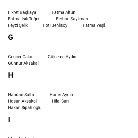
Fikret Başkaya
Fatma Altun
Fatma Işık Tuğcu
Ferhan Şaylıman
Feyzi Çelik
Foti Benlisoy
Fatma Yeşil
G
Gencer Çakır
Gülseren Aydın
Günnur Aksakal
H
Handan Salta
Hüner Aydın
Hasan Aksakal
Hilal Sarı
Hakan Sipahioğlu
I