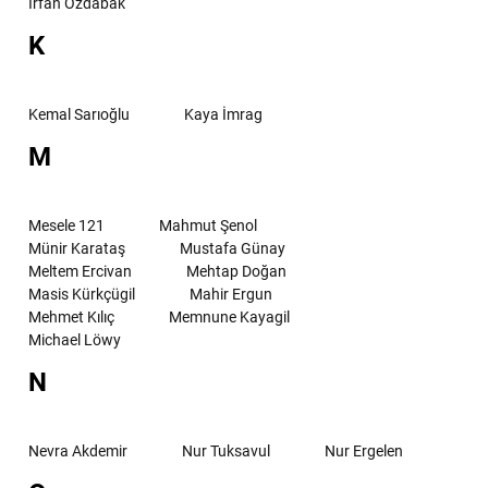
Irfan Özdabak
K
Kemal Sarıoğlu
Kaya İmrag
M
Mesele 121
Mahmut Şenol
Münir Karataş
Mustafa Günay
Meltem Ercivan
Mehtap Doğan
Masis Kürkçügil
Mahir Ergun
Mehmet Kılıç
Memnune Kayagil
Michael Löwy
N
Nevra Akdemir
Nur Tuksavul
Nur Ergelen