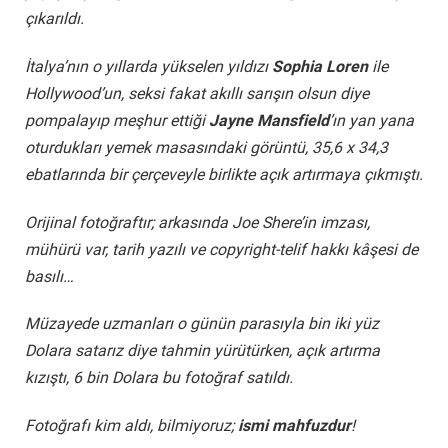
çıkarıldı.
İtalya’nın o yıllarda yükselen yıldızı
Sophia Loren
ile
Hollywood’un, seksi fakat akıllı sarışın olsun diye
pompalayıp meşhur ettiği
Jayne Mansfield
’ın yan yana
oturdukları yemek masasındaki görüntü, 35,6 x 34,3
ebatlarında bir çerçeveyle birlikte açık artırmaya çıkmıştı.
Orijinal fotoğraftır; arkasında Joe Shere’in imzası,
mühürü var, tarih yazılı ve copyright-telif hakkı kâşesi de
basılı…
Müzayede uzmanları o günün parasıyla bin iki yüz
Dolara satarız diye tahmin yürütürken, açık artırma
kızıştı, 6 bin Dolara bu fotoğraf satıldı.
Fotoğrafı kim aldı, bilmiyoruz;
ismi mahfuzdur
!