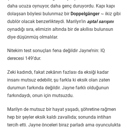
daha ucuza oynuyor, daha genç duruyordu. Kapı kapı
dolaşsan böylesi bulunmaz bir
Doppelgänger
~ ikiz gibi
dublör olacak benzerlikteydi. Marilyn’in
aptal sarışını
oynadığı sıra, elimizin altında bir de akıllısı bulunsun
diye düşünmüş olmalılar.
Nitekim test sonuçları fena değildir Jayne’nin: IQ
derecesi 149’dur.
Zeki kadındı, fakat zekânın fazlası da eksiği kadar
insanı mutsuz edebilir, şu farkla ki eksik olan zaten
durumun farkında değildir. Jayne farklı olduğunun
farkındaydı, onun için mutsuzdu.
Marilyn de mutsuz bir hayat yaşadı, şöhretine rağmen
hep bir şeyler eksik kaldı zavallıda; sonunda intiharı
tercih etti. Jayne önceleri biraz parladı ama oyunculukta