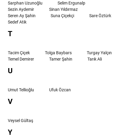
Sarphan Uzunoğlu
Selim Ergunalp
Sezin Aydemir
Sinan Yıldırmaz
Seren Ay Şahin
Suna Çiçekçi
Sare Öztürk
Sedef Atik
T
Tacim Çiçek
Tolga Baybars
Turgay Yalçın
Temel Demirer
Tamer Şahin
Tarık Ali
U
Umut Tellioğlu
Ufuk Özcan
V
Veysel Gültaş
Y