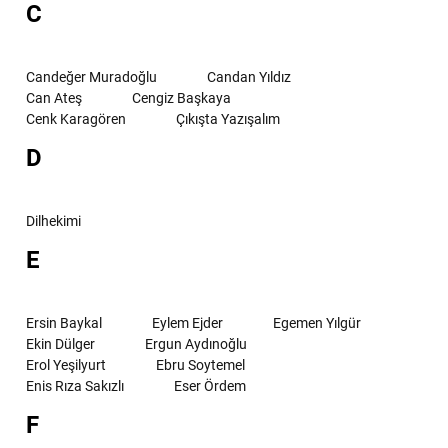
C
Candeğer Muradoğlu
Candan Yıldız
Can Ateş
Cengiz Başkaya
Cenk Karagören
Çıkışta Yazışalım
D
Dilhekimi
E
Ersin Baykal
Eylem Ejder
Egemen Yılgür
Ekin Dülger
Ergun Aydınoğlu
Erol Yeşilyurt
Ebru Soytemel
Enis Rıza Sakızlı
Eser Ördem
F