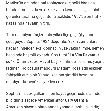
Marilyn’in ardından nal toplayacaktır; belki biraz da
bundan mutsuzdu ve alkole verip kendisini şişe dibini
görenler tarafına geçti. Sonu acıklıdır, 1967’de bir trafik
kazasında hayatını yitirir.
Tam da İtalyan faşizminin yükselişe geçtiği yılların
çocuğuydu Sophia; 1934 doğumlu. Yakın zamanlara
kadar filmlerden eksik olmadı; yüze yakın filmde, hemen
hepsinde başrolü oynadı. Son filmi
“La Vita Davanti a
sé
” ~ Önümüzdeki Hayat başlıklı filmde, ilerlemiş yaşına
rağmen, Holocaust mağduru Madam Rosa adlı eskiden
fahişelik etmiş bir Yahudi kadının şimdiki hayatını
anlatıyordu; henüz seyredemedik.
Sophia’mız pek çalkantılı bir hayat geçirmedi, sicilinde
bildiğimiz sadece Amerikalı aktör
Cary Grant
’la
Amerikan sinema platolarında yaşadığı aşk ilişkisidir;