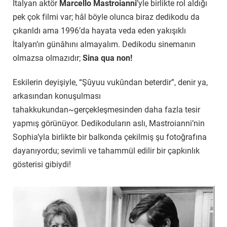
İtalyan aktör
Marcello Mastroianni
’yle birlikte rol aldığı
pek çok filmi var; hâl böyle olunca biraz dedikodu da
çıkarıldı ama 1996’da hayata veda eden yakışıklı
İtalyan’ın günâhını almayalım. Dedikodu sinemanın
olmazsa olmazıdır;
Sina qua non!
Eskilerin deyişiyle, “Şûyuu vukûndan beterdir”, denir ya,
arkasından konuşulması
tahakkukundan~gerçekleşmesinden daha fazla tesir
yapmış görünüyor. Dedikoduların aslı, Mastroianni’nin
Sophia’yla birlikte bir balkonda çekilmiş şu fotoğrafına
dayanıyordu; sevimli ve tahammül edilir bir çapkınlık
gösterisi gibiydi!