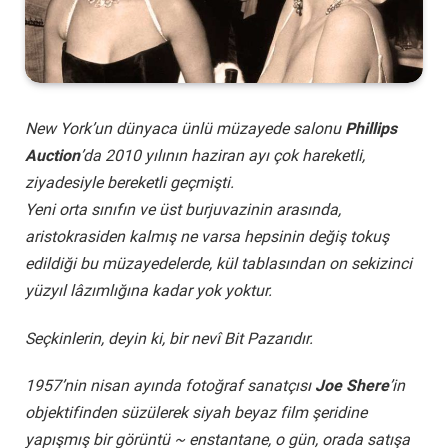
New York’un dünyaca ünlü müzayede salonu
Phillips
Auction
’da 2010 yılının haziran ayı çok hareketli,
ziyadesiyle bereketli geçmişti.
Yeni orta sınıfın ve üst burjuvazinin arasında,
aristokrasiden kalmış ne varsa hepsinin değiş tokuş
edildiği bu müzayedelerde, kül tablasından on sekizinci
yüzyıl lâzımlığına kadar yok yoktur.
Seçkinlerin, deyin ki, bir nevî Bit Pazarıdır.
1957’nin nisan ayında fotoğraf sanatçısı
Joe Shere
’in
objektifinden süzülerek siyah beyaz film şeridine
yapışmış bir görüntü ~ enstantane, o gün, orada satışa