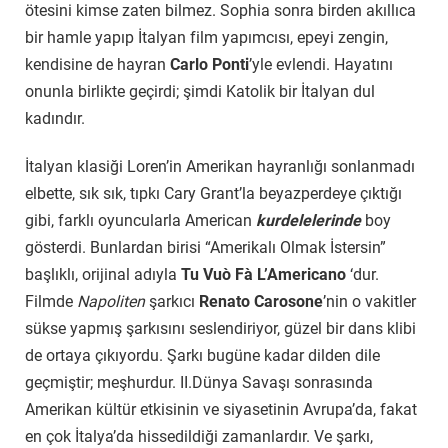
ötesini kimse zaten bilmez. Sophia sonra birden akıllıca
bir hamle yapıp İtalyan film yapımcısı, epeyi zengin,
kendisine de hayran
Carlo Ponti
’yle evlendi. Hayatını
onunla birlikte geçirdi; şimdi Katolik bir İtalyan dul
kadındır.
İtalyan klasiği Loren’in Amerikan hayranlığı sonlanmadı
elbette, sık sık, tıpkı Cary Grant’la beyazperdeye çıktığı
gibi, farklı oyuncularla American
kurdelelerinde
boy
gösterdi. Bunlardan birisi “Amerikalı Olmak İstersin”
başlıklı, orijinal adıyla
Tu Vuò Fà L’Americano
‘dur.
Filmde
Napoliten
şarkıcı
Renato Carosone
’nin o vakitler
sükse yapmış şarkısını seslendiriyor, güzel bir dans klibi
de ortaya çıkıyordu. Şarkı bugüne kadar dilden dile
geçmiştir; meşhurdur. II.Dünya Savaşı sonrasında
Amerikan kültür etkisinin ve siyasetinin Avrupa’da, fakat
en çok İtalya’da hissedildiği zamanlardır. Ve şarkı,