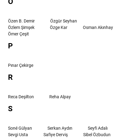
O
Özen B. Demir
Özgür Seyhan
Özlem Şimşek
Özge Kar
Osman Akınhay
Ömer Çeşit
P
Pınar Çekirge
R
Reca Deşilton
Reha Alpay
S
Soné Gülyan
Serkan Aydın
Seyfi Adalı
Sevgi Usta
Safiye Derviş
Sibel Özbudun