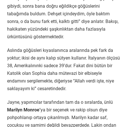
gibiydi, sonra bana doğru eğildikçe göğüslerini
tabağımda buldum. Dehşet içindeydim, öyle baktım
sonra, o da bunu fark etti, kalktı gitti” diye anlatır. Bakışı,
hakikaten yüzündeki şaşkınlıktan daha fazlasıyla
ürküntüsünü göstermektedir.
Aslında göğüsleri kıyaslanınca aralarında pek fark da
yoktur; ikisi de aynı kalıp sütyen kullanır. İtalyanın ölçüsü
38, Amerikalınınki sadece 39’dur. Fakat dini bütün bir
Katolik olan Sophia daha mütevazi bir elbiseyle
endamını sergilemekte, diğeriyse “Allah verdi işte, niye
saklayayım ki” cesaretindedir.
Jayne, yapımcılar tarafından tam da o sıralarda, ünlü
Marilyn Monroe’
ya bir seçenek ve rakip olsun diye
pohpohlanıp ortaya çıkarılmıştı. Marilyn kadar saf,
çocuksu ve samimi değildi beyazperdede. Lakin ondan