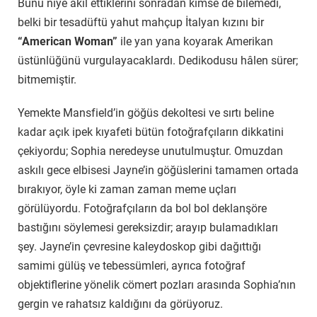
Bunu niye akıl ettiklerini sonradan kimse de bilemedi,
belki bir tesadüftü yahut mahçup İtalyan kızını bir
“American Woman”
ile yan yana koyarak Amerikan
üstünlüğünü vurgulayacaklardı. Dedikodusu hâlen sürer;
bitmemiştir.
Yemekte Mansfield’in göğüs dekoltesi ve sırtı beline
kadar açık ipek kıyafeti bütün fotoğrafçıların dikkatini
çekiyordu; Sophia neredeyse unutulmuştur. Omuzdan
askılı gece elbisesi Jayne’in göğüslerini tamamen ortada
bırakıyor, öyle ki zaman zaman meme uçları
görülüyordu. Fotoğrafçıların da bol bol deklanşöre
bastığını söylemesi gereksizdir; arayıp bulamadıkları
şey. Jayne’in çevresine kaleydoskop gibi dağıttığı
samimi gülüş ve tebessümleri, ayrıca fotoğraf
objektiflerine yönelik cömert pozları arasında Sophia’nın
gergin ve rahatsız kaldığını da görüyoruz.