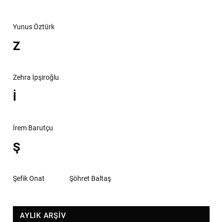
Yunus Öztürk
Z
Zehra İpşiroğlu
İ
İrem Barutçu
Ş
Şefik Onat
Şöhret Baltaş
AYLIK ARŞİV