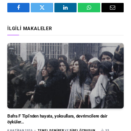
Facebook
Twitter
LinkedIn
WhatsApp
Email
İLGILI MAKALELER
Bafra F Tipi’nden hayata, yoksullara, devrimcilere dair
öyküler…
6 HAZIRAN 2026
TEMEL DEMIRER
VE
SIBEL ÖZBUDUN
35