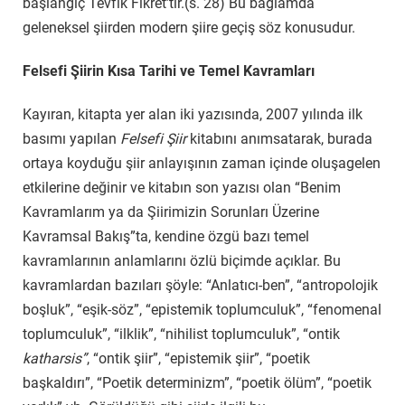
başlangıç Tevfik Fikret’tir.(s. 28) Bu bağlamda
geleneksel şiirden modern şiire geçiş söz konusudur.
Felsefi Şiirin Kısa Tarihi ve Temel Kavramları
Kayıran, kitapta yer alan iki yazısında, 2007 yılında ilk
basımı yapılan
Felsefi Şiir
kitabını anımsatarak, burada
ortaya koyduğu şiir anlayışının zaman içinde oluşagelen
etkilerine değinir ve kitabın son yazısı olan “Benim
Kavramlarım ya da Şiirimizin Sorunları Üzerine
Kavramsal Bakış”ta, kendine özgü bazı temel
kavramlarının anlamlarını özlü biçimde açıklar. Bu
kavramlardan bazıları şöyle: “Anlatıcı-ben”, “antropolojik
boşluk”, “eşik-söz”, “epistemik toplumculuk”, “fenomenal
toplumculuk”, “ilklik”, “nihilist toplumculuk”, “ontik
katharsis”
, “ontik şiir”, “epistemik şiir”, “poetik
başkaldırı”, “Poetik determinizm”, “poetik ölüm”, “poetik