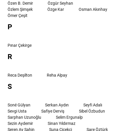
Özen B. Demir
Özgür Seyhan
Özlem Şimşek
Özge Kar
Osman Akınhay
Ömer Çeşit
P
Pınar Çekirge
R
Reca Deşilton
Reha Alpay
S
Soné Gülyan
Serkan Aydın
Seyfi Adalı
Sevgi Usta
Safiye Derviş
Sibel Özbudun
Sarphan Uzunoğlu
Selim Ergunalp
Sezin Aydemir
Sinan Yıldırmaz
Seren Ay Şahin
Suna Çiçekçi
Sare Öztürk