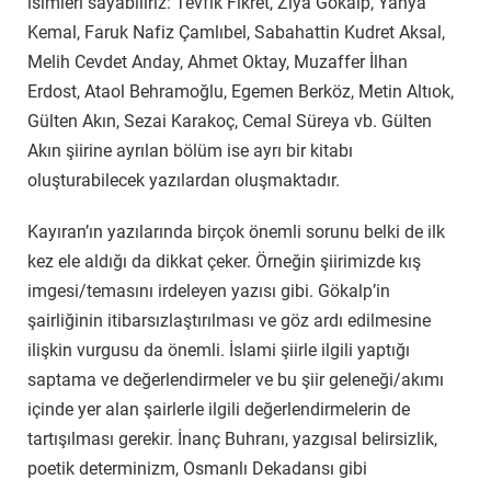
isimleri sayabiliriz: Tevfik Fikret, Ziya Gökalp, Yahya
Kemal, Faruk Nafiz Çamlıbel, Sabahattin Kudret Aksal,
Melih Cevdet Anday, Ahmet Oktay, Muzaffer İlhan
Erdost, Ataol Behramoğlu, Egemen Berköz, Metin Altıok,
Gülten Akın, Sezai Karakoç, Cemal Süreya vb. Gülten
Akın şiirine ayrılan bölüm ise ayrı bir kitabı
oluşturabilecek yazılardan oluşmaktadır.
Kayıran’ın yazılarında birçok önemli sorunu belki de ilk
kez ele aldığı da dikkat çeker. Örneğin şiirimizde kış
imgesi/temasını irdeleyen yazısı gibi. Gökalp’in
şairliğinin itibarsızlaştırılması ve göz ardı edilmesine
ilişkin vurgusu da önemli. İslami şiirle ilgili yaptığı
saptama ve değerlendirmeler ve bu şiir geleneği/akımı
içinde yer alan şairlerle ilgili değerlendirmelerin de
tartışılması gerekir. İnanç Buhranı, yazgısal belirsizlik,
poetik determinizm, Osmanlı Dekadansı gibi