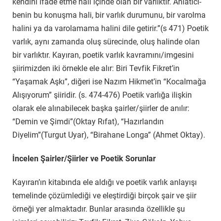
kendini ifade etme hali içinde olan bir varlıktır. Anlatıcı-
benin bu konuşma hali, bir varlık durumunu, bir varolma
halini ya da varolamama halini dile getirir.”(s 471) Poetik
varlık, aynı zamanda oluş sürecinde, oluş halinde olan
bir varlıktır. Kayıran, poetik varlık kavramını/imgesini
şiirimizden iki örnekle ele alır: Biri Tevfik Fikret’in
“Yaşamak Aşkı”, diğeri ise Nazım Hikmet’in “Kocalmağa
Alışıyorum” şiiridir. (s. 474-476) Poetik varlığa ilişkin
olarak ele alınabilecek başka şairler/şiirler de anılır:
“Demin ve Şimdi”(Oktay Rıfat), “Hazırlandın
Diyelim”(Turgut Uyar), “Birahane Longa” (Ahmet Oktay).
İncelen Şairler/Şiirler ve Poetik Sorunlar
Kayıran’ın kitabında ele aldığı ve poetik varlık anlayışı
temelinde çözümlediği ve eleştirdiği birçok şair ve şiir
örneği yer almaktadır. Bunlar arasında özellikle şu