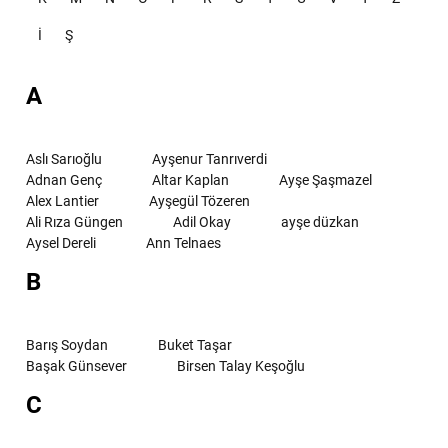
İ
Ş
A
Aslı Sarıoğlu
Ayşenur Tanrıverdi
Adnan Genç
Altar Kaplan
Ayşe Şaşmazel
Alex Lantier
Ayşegül Tözeren
Ali Rıza Güngen
Adil Okay
ayşe düzkan
Aysel Dereli
Ann Telnaes
B
Barış Soydan
Buket Taşar
Başak Günsever
Birsen Talay Keşoğlu
C