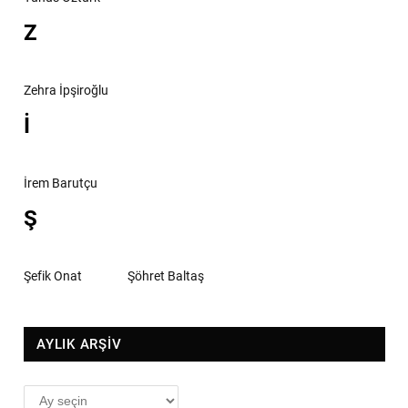
Z
Zehra İpşiroğlu
İ
İrem Barutçu
Ş
Şefik Onat
Şöhret Baltaş
AYLIK ARŞİV
AYLIK