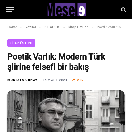
»
»
»
»
Home
Yazılar
KİTAPLIK
Kitap Üstüne
Poetik Varlık: Modern Türk şiirine felsefi bir bakış
KITAP ÜSTÜNE
Poetik Varlık: Modern Türk
şiirine felsefi bir bakış
MUSTAFA GÜNAY
14 MART 2024
216