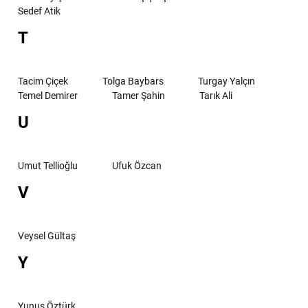
Sedef Atik
T
Tacim Çiçek
Tolga Baybars
Turgay Yalçın
Temel Demirer
Tamer Şahin
Tarık Ali
U
Umut Tellioğlu
Ufuk Özcan
V
Veysel Gültaş
Y
Yunus Öztürk