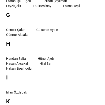
Fatma Işık Tuğcu
Ferhan Şaylıman
Feyzi Çelik
Foti Benlisoy
Fatma Yeşil
G
Gencer Çakır
Gülseren Aydın
Günnur Aksakal
H
Handan Salta
Hüner Aydın
Hasan Aksakal
Hilal Sarı
Hakan Sipahioğlu
I
Irfan Özdabak
K