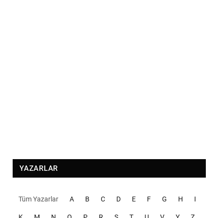
YAZARLAR
Tüm Yazarlar
A
B
C
D
E
F
G
H
I
K
M
N
O
P
R
S
T
U
V
Y
Z