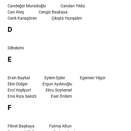
Candeğer Muradoğlu
Candan Yıldız
Can Ateş
Cengiz Başkaya
Cenk Karagören
Çıkışta Yazışalım
D
Dilhekimi
E
Ersin Baykal
Eylem Ejder
Egemen Yılgür
Ekin Dülger
Ergun Aydınoğlu
Erol Yeşilyurt
Ebru Soytemel
Enis Rıza Sakızlı
Eser Ördem
F
Fikret Başkaya
Fatma Altun