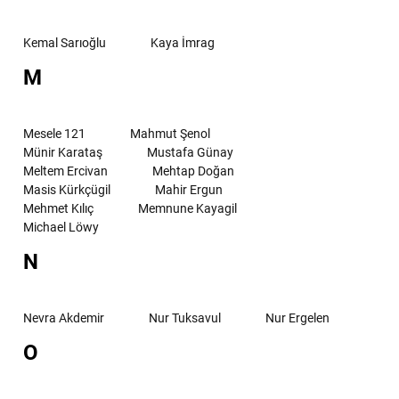
Kemal Sarıoğlu
Kaya İmrag
M
Mesele 121
Mahmut Şenol
Münir Karataş
Mustafa Günay
Meltem Ercivan
Mehtap Doğan
Masis Kürkçügil
Mahir Ergun
Mehmet Kılıç
Memnune Kayagil
Michael Löwy
N
Nevra Akdemir
Nur Tuksavul
Nur Ergelen
O