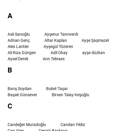
A
Aslı Sarıoğlu
Ayşenur Tanrıverdi
Adnan Genç
Altar Kaplan
Ayşe Şaşmazel
Alex Lantier
Ayşegül Tözeren
Ali Rıza Güngen
Adil Okay
ayşe düzkan
Aysel Dereli
Ann Telnaes
B
Barış Soydan
Buket Taşar
Başak Günsever
Birsen Talay Keşoğlu
C
Candeğer Muradoğlu
Candan Yıldız
Can Ateş
Cengiz Başkaya