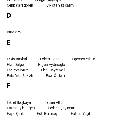
Cenk Karagören
Çıkışta Yazışalım
D
Dilhekimi
E
Ersin Baykal
Eylem Ejder
Egemen Yılgür
Ekin Dülger
Ergun Aydınoğlu
Erol Yeşilyurt
Ebru Soytemel
Enis Rıza Sakızlı
Eser Ördem
F
Fikret Başkaya
Fatma Altun
Fatma Işık Tuğcu
Ferhan Şaylıman
Feyzi Çelik
Foti Benlisoy
Fatma Yeşil