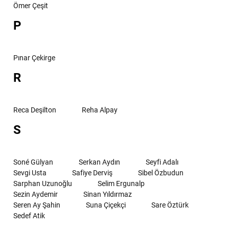
Ömer Çeşit
P
Pınar Çekirge
R
Reca Deşilton
Reha Alpay
S
Soné Gülyan
Serkan Aydın
Seyfi Adalı
Sevgi Usta
Safiye Derviş
Sibel Özbudun
Sarphan Uzunoğlu
Selim Ergunalp
Sezin Aydemir
Sinan Yıldırmaz
Seren Ay Şahin
Suna Çiçekçi
Sare Öztürk
Sedef Atik