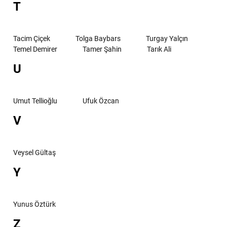
T
Tacim Çiçek
Tolga Baybars
Turgay Yalçın
Temel Demirer
Tamer Şahin
Tarık Ali
U
Umut Tellioğlu
Ufuk Özcan
V
Veysel Gültaş
Y
Yunus Öztürk
Z