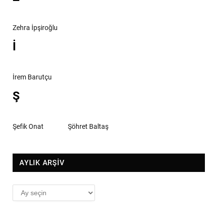
Zehra İpşiroğlu
İ
İrem Barutçu
Ş
Şefik Onat
Şöhret Baltaş
AYLIK ARŞİV
AYLIK
ARŞİV