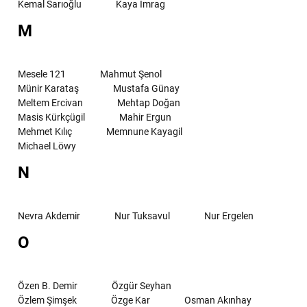
Kemal Sarıoğlu
Kaya İmrag
M
Mesele 121
Mahmut Şenol
Münir Karataş
Mustafa Günay
Meltem Ercivan
Mehtap Doğan
Masis Kürkçügil
Mahir Ergun
Mehmet Kılıç
Memnune Kayagil
Michael Löwy
N
Nevra Akdemir
Nur Tuksavul
Nur Ergelen
O
Özen B. Demir
Özgür Seyhan
Özlem Şimşek
Özge Kar
Osman Akınhay