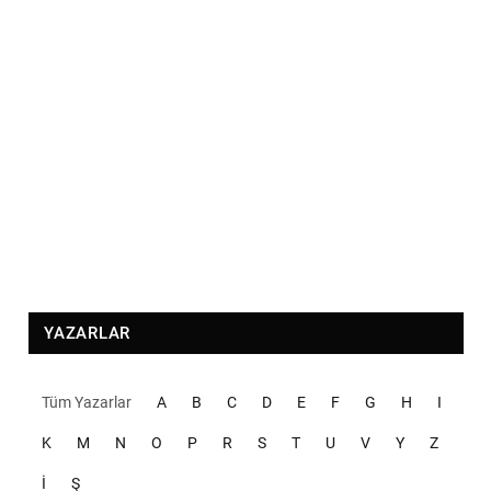
YAZARLAR
Tüm Yazarlar
A
B
C
D
E
F
G
H
I
K
M
N
O
P
R
S
T
U
V
Y
Z
İ
Ş