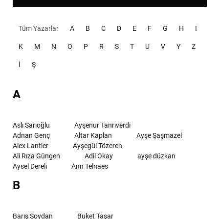
Tüm Yazarlar
A
B
C
D
E
F
G
H
I
K
M
N
O
P
R
S
T
U
V
Y
Z
İ
Ş
A
Aslı Sarıoğlu
Ayşenur Tanrıverdi
Adnan Genç
Altar Kaplan
Ayşe Şaşmazel
Alex Lantier
Ayşegül Tözeren
Ali Rıza Güngen
Adil Okay
ayşe düzkan
Aysel Dereli
Ann Telnaes
B
Barış Soydan
Buket Taşar