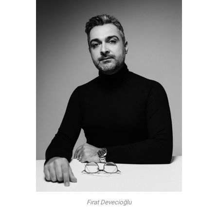
Fırat Devecioğlu