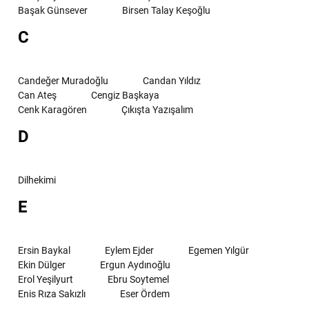
Başak Günsever
Birsen Talay Keşoğlu
C
Candeğer Muradoğlu
Candan Yıldız
Can Ateş
Cengiz Başkaya
Cenk Karagören
Çıkışta Yazışalım
D
Dilhekimi
E
Ersin Baykal
Eylem Ejder
Egemen Yılgür
Ekin Dülger
Ergun Aydınoğlu
Erol Yeşilyurt
Ebru Soytemel
Enis Rıza Sakızlı
Eser Ördem