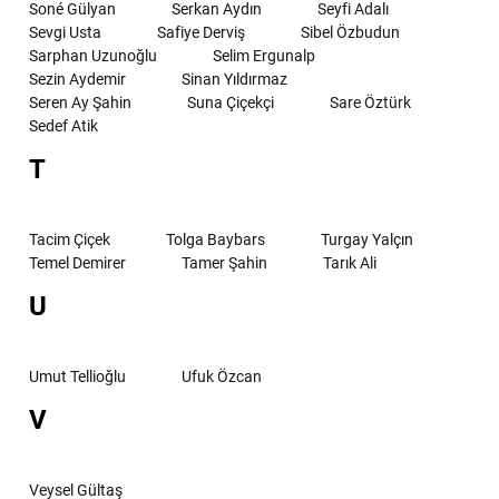
Soné Gülyan
Serkan Aydın
Seyfi Adalı
Sevgi Usta
Safiye Derviş
Sibel Özbudun
Sarphan Uzunoğlu
Selim Ergunalp
Sezin Aydemir
Sinan Yıldırmaz
Seren Ay Şahin
Suna Çiçekçi
Sare Öztürk
Sedef Atik
T
Tacim Çiçek
Tolga Baybars
Turgay Yalçın
Temel Demirer
Tamer Şahin
Tarık Ali
U
Umut Tellioğlu
Ufuk Özcan
V
Veysel Gültaş