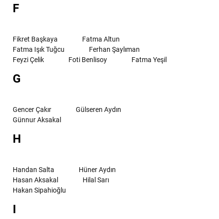
F
Fikret Başkaya
Fatma Altun
Fatma Işık Tuğcu
Ferhan Şaylıman
Feyzi Çelik
Foti Benlisoy
Fatma Yeşil
G
Gencer Çakır
Gülseren Aydın
Günnur Aksakal
H
Handan Salta
Hüner Aydın
Hasan Aksakal
Hilal Sarı
Hakan Sipahioğlu
I