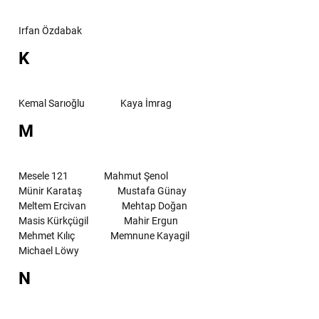
Irfan Özdabak
K
Kemal Sarıoğlu
Kaya İmrag
M
Mesele 121
Mahmut Şenol
Münir Karataş
Mustafa Günay
Meltem Ercivan
Mehtap Doğan
Masis Kürkçügil
Mahir Ergun
Mehmet Kılıç
Memnune Kayagil
Michael Löwy
N