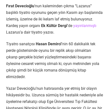
Fırat Devecioğlu
’nun kaleminden çıkma “Lazarus”
başlıklı tiyatro oyununu geçen yılın Kasım ayı başlarında
izlemiş, üzerine de iki kelam laf etmiş bulunuyoruz.
K
ardeş yayın organı
Ek Kültür Dergi’
de
yayınlanmıştı
Lazarus’a dair tiyatro yazısı
.
Tiyatro sanatçısı
Hasan Demirci’
nin 60 dakikalık tek
perde gösterisinde oyunu bir replik akışı olmaktan
çıkarıp gerçekle bizleri yüzleştirmesindeki başarısı
öylesine cesaret vermiş olmalı ki, oyun metninden yola
çıkılıp şimdi bir küçük romana dönüşmüş kitap
elimizdedir.
Yazar Devecioğlu’nun hatırasında yer etmiş bir olayın
hikâyesidir bu. Uzunca sürmüş bir hastalık nedeniyle aile
üyelerine refakatçı olup Ege Üniversitesi Tıp Fakültesi
Hastanesi Nöroloji Kliniğinde üç ayını geçirir. O üç ay, bir