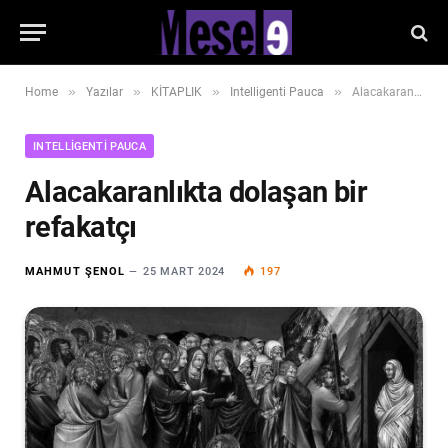
»
»
»
»
Home
Yazılar
KİTAPLIK
Intelligenti Pauca
Alacakaranlıkta dolaşan bir refakatçı
INTELLIGENTI PAUCA
Alacakaranlıkta dolaşan bir
refakatçı
MAHMUT ŞENOL
25 MART 2024
197