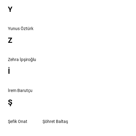
Y
Yunus Öztürk
Z
Zehra İpşiroğlu
İ
İrem Barutçu
Ş
Şefik Onat
Şöhret Baltaş