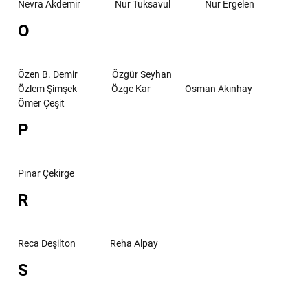
Nevra Akdemir
Nur Tuksavul
Nur Ergelen
O
Özen B. Demir
Özgür Seyhan
Özlem Şimşek
Özge Kar
Osman Akınhay
Ömer Çeşit
P
Pınar Çekirge
R
Reca Deşilton
Reha Alpay
S