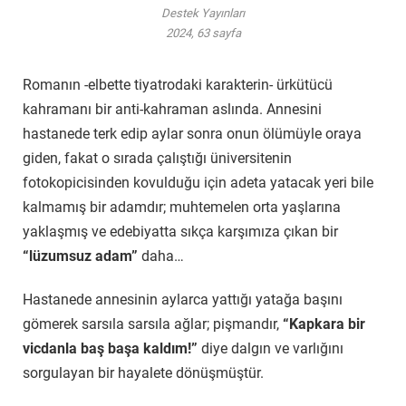
Destek Yayınları
2024, 63 sayfa
Romanın -elbette tiyatrodaki karakterin- ürkütücü
kahramanı bir anti-kahraman aslında. Annesini
hastanede terk edip aylar sonra onun ölümüyle oraya
giden, fakat o sırada çalıştığı üniversitenin
fotokopicisinden kovulduğu için adeta yatacak yeri bile
kalmamış bir adamdır; muhtemelen orta yaşlarına
yaklaşmış ve edebiyatta sıkça karşımıza çıkan bir
“lüzumsuz adam”
daha…
Hastanede annesinin aylarca yattığı yatağa başını
gömerek sarsıla sarsıla ağlar; pişmandır,
“Kapkara bir
vicdanla baş başa kaldım!”
diye dalgın ve varlığını
sorgulayan bir hayalete dönüşmüştür.