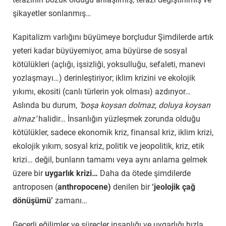
şikayetler sonlanmış…
Kapitalizm varlığını büyümeye borçludur Şimdilerde artık
yeteri kadar büyüyemiyor, ama büyürse de sosyal
kötülükleri (açlığı, işsizliği, yoksulluğu, sefaleti, manevi
yozlaşmayı…) derinleştiriyor; iklim krizini ve ekolojik
yıkımı, ekositi (canlı türlerin yok olması) azdırıyor…
Aslında bu durum,
‘boşa koysan dolmaz, doluya koysan
almaz’
halidir… İnsanlığın yüzleşmek zorunda olduğu
kötülükler, sadece ekonomik kriz, finansal kriz, iklim krizi,
ekolojik yıkım, sosyal kriz, politik ve jeopolitik, kriz, etik
krizi… değil, bunların tamamı veya aynı anlama gelmek
üzere bir
uygarlık krizi…
Daha da ötede şimdilerde
antroposen (
anthropocene)
denilen bir
‘jeolojik çağ
dönüşümü’
zamanı…
Geçerli eğilimler ve süreçler insanlığı ve uygarlığı hızla