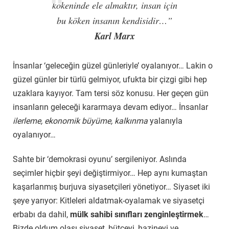
kökeninde ele almaktır, insan için
bu köken insanın kendisidir…”
Karl Marx
İnsanlar ‘geleceğin güzel günleriyle’ oyalanıyor… Lakin o
güzel günler bir türlü gelmiyor, ufukta bir çizgi gibi hep
uzaklara kayıyor. Tam tersi söz konusu. Her geçen gün
insanların geleceği kararmaya devam ediyor… İnsanlar
ilerleme, ekonomik büyüme, kalkınma
yalanıyla
oyalanıyor…
Sahte bir ‘demokrasi oyunu’ sergileniyor. Aslında
seçimler hiçbir şeyi değiştirmiyor… Hep aynı kumaştan
kaşarlanmış burjuva siyasetçileri yönetiyor… Siyaset iki
şeye yarıyor: Kitleleri aldatmak-oyalamak ve siyasetçi
erbabı da dahil,
mülk sahibi sınıfları zenginleştirmek
…
Bizde oldum olası siyaset, bütçeyi, hazineyi ve