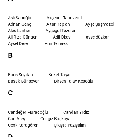
Aslı Sarıoğlu
Ayşenur Tanrıverdi
Adnan Genç
Altar Kaplan
Ayşe Şaşmazel
Alex Lantier
Ayşegül Tözeren
Ali Rıza Güngen
Adil Okay
ayşe düzkan
Aysel Dereli
Ann Telnaes
B
Barış Soydan
Buket Taşar
Başak Günsever
Birsen Talay Keşoğlu
C
Candeğer Muradoğlu
Candan Yıldız
Can Ateş
Cengiz Başkaya
Cenk Karagören
Çıkışta Yazışalım