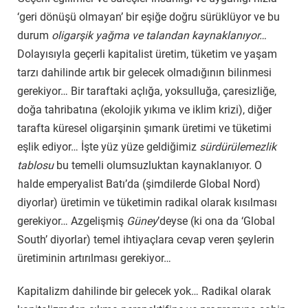
‘geri dönüşü olmayan’ bir eşiğe doğru sürüklüyor ve bu
durum
oligarşik yağma ve talandan kaynaklanıyor…
Dolayısıyla geçerli kapitalist üretim, tüketim ve yaşam
tarzı dahilinde artık bir gelecek olmadığının bilinmesi
gerekiyor… Bir taraftaki açlığa, yoksulluğa, çaresizliğe,
doğa tahribatına (ekolojik yıkıma ve iklim krizi), diğer
tarafta küresel oligarşinin şımarık üretimi ve tüketimi
eşlik ediyor… İşte yüz yüze geldiğimiz
sürdürülemezlik
tablosu
bu temelli olumsuzluktan kaynaklanıyor. O
halde emperyalist Batı’da (şimdilerde Global Nord)
diyorlar) üretimin ve tüketimin radikal olarak kısılması
gerekiyor… Azgelişmiş
Güney
’deyse (ki ona da ‘Global
South’ diyorlar) temel ihtiyaçlara cevap veren şeylerin
üretiminin artırılması gerekiyor…
Kapitalizm dahilinde bir gelecek yok… Radikal olarak