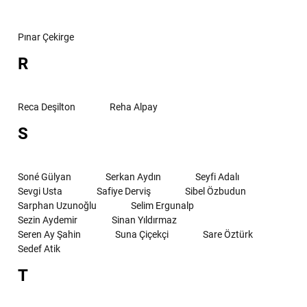
Pınar Çekirge
R
Reca Deşilton
Reha Alpay
S
Soné Gülyan
Serkan Aydın
Seyfi Adalı
Sevgi Usta
Safiye Derviş
Sibel Özbudun
Sarphan Uzunoğlu
Selim Ergunalp
Sezin Aydemir
Sinan Yıldırmaz
Seren Ay Şahin
Suna Çiçekçi
Sare Öztürk
Sedef Atik
T