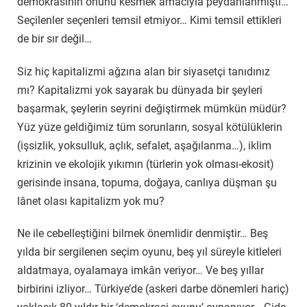
demokrasinin önünü kesmek amacıyla peydahlanmıştı…
Seçilenler seçenleri temsil etmiyor… Kimi temsil ettikleri
de bir sır değil…
Siz hiç kapitalizmi ağzına alan bir siyasetçi tanıdınız
mı? Kapitalizmi yok sayarak bu dünyada bir şeyleri
başarmak, şeylerin seyrini değiştirmek mümkün müdür?
Yüz yüze geldiğimiz tüm sorunların, sosyal kötülüklerin
(işsizlik, yoksulluk, açlık, sefalet, aşağılanma…), iklim
krizinin ve ekolojik yıkımın (türlerin yok olması-ekosit)
gerisinde insana, topuma, doğaya, canlıya düşman şu
lânet olası kapitalizm yok mu?
Ne ile cebelleştiğini bilmek önemlidir denmiştir… Beş
yılda bir sergilenen seçim oyunu, beş yıl süreyle kitleleri
aldatmaya, oyalamaya imkân veriyor… Ve beş yıllar
birbirini izliyor… Türkiye’de (askeri darbe dönemleri hariç)