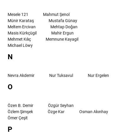
Mesele 121
Mahmut Şenol
Münir Karataş
Mustafa Günay
Meltem Ercivan
Mehtap Doğan
Masis Kürkçügil
Mahir Ergun
Mehmet Kılıç
Memnune Kayagil
Michael Löwy
N
Nevra Akdemir
Nur Tuksavul
Nur Ergelen
O
Özen B. Demir
Özgür Seyhan
Özlem Şimşek
Özge Kar
Osman Akınhay
Ömer Çeşit
P