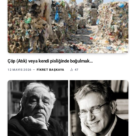
Çöp (Atık) veya kendi pisliğinde boğulmak…
12 MAYIS 2026
FIKRET BAŞKAYA
47