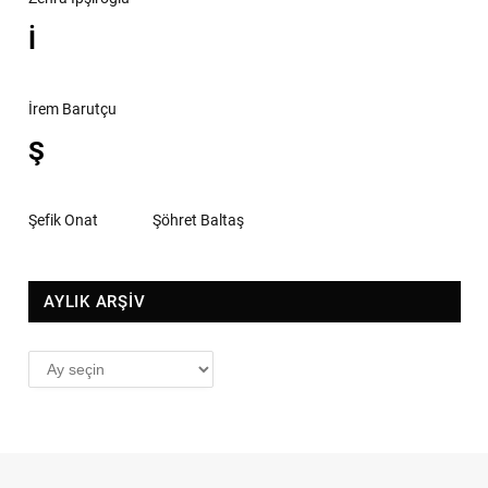
İ
İrem Barutçu
Ş
Şefik Onat
Şöhret Baltaş
AYLIK ARŞİV
AYLIK
ARŞİV