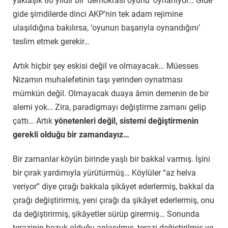
yaklaşık 80 yıldır bir ‘demokrasi oyunu’ oynanıyor… Gide
gide şimdilerde dinci AKP’nin tek adam rejimine
ulaşıldığına bakılırsa, ‘oyunun başarıyla oynandığını’
teslim etmek gerekir…
Artık hiçbir şey eskisi değil ve olmayacak… Müesses
Nizamın muhalefetinin taşı yerinden oynatması
mümkün değil. Olmayacak duaya âmin demenin de bir
alemi yok… Zira, paradigmayı değiştirme zamanı gelip
çattı… Artık
yönetenleri değil, sistemi değiştirmenin
gerekli olduğu bir zamandayız…
Bir zamanlar köyün birinde yaşlı bir bakkal varmış. İşini
bir çırak yardımıyla yürütürmüş… Köylüler “az helva
veriyor” diye çırağı bakkala şikâyet ederlermiş, bakkal da
çırağı değiştirirmiş, yeni çırağı da şikâyet ederlermiş, onu
da değiştirirmiş, şikâyetler sürüp girermiş… Sonunda
terazinin bozuk olduğu anlaşılmış, terazi değiştirilmiş ve