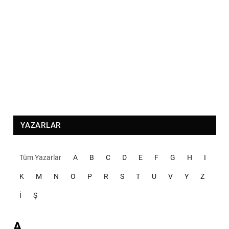
YAZARLAR
Tüm Yazarlar
A
B
C
D
E
F
G
H
I
K
M
N
O
P
R
S
T
U
V
Y
Z
İ
Ş
A