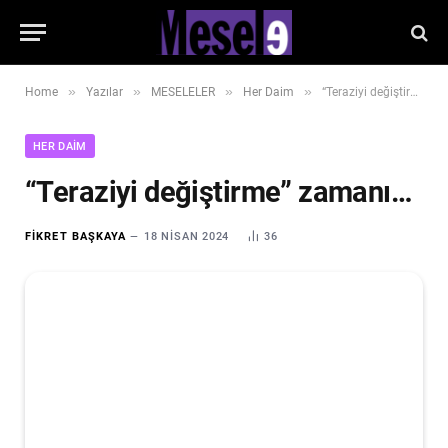
»
»
»
»
Home
Yazılar
MESELELER
Her Daim
“Teraziyi değiştirme” zamanı…
HER DAIM
“Teraziyi değiştirme” zamanı…
FIKRET BAŞKAYA
18 NISAN 2024
36