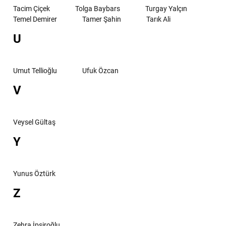
Tacim Çiçek
Tolga Baybars
Turgay Yalçın
Temel Demirer
Tamer Şahin
Tarık Ali
U
Umut Tellioğlu
Ufuk Özcan
V
Veysel Gültaş
Y
Yunus Öztürk
Z
Zehra İpşiroğlu