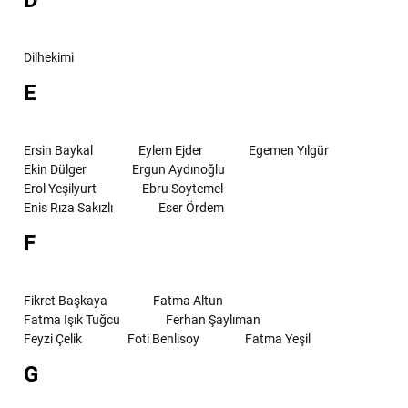
D
Dilhekimi
E
Ersin Baykal
Eylem Ejder
Egemen Yılgür
Ekin Dülger
Ergun Aydınoğlu
Erol Yeşilyurt
Ebru Soytemel
Enis Rıza Sakızlı
Eser Ördem
F
Fikret Başkaya
Fatma Altun
Fatma Işık Tuğcu
Ferhan Şaylıman
Feyzi Çelik
Foti Benlisoy
Fatma Yeşil
G