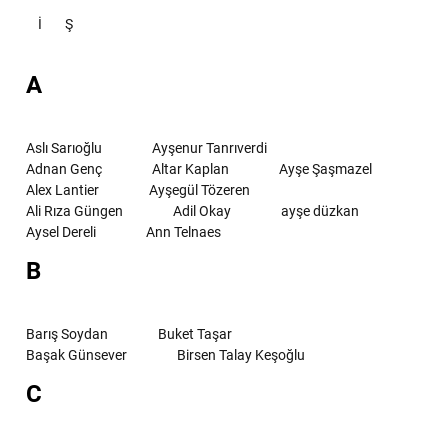
İ
Ş
A
Aslı Sarıoğlu
Ayşenur Tanrıverdi
Adnan Genç
Altar Kaplan
Ayşe Şaşmazel
Alex Lantier
Ayşegül Tözeren
Ali Rıza Güngen
Adil Okay
ayşe düzkan
Aysel Dereli
Ann Telnaes
B
Barış Soydan
Buket Taşar
Başak Günsever
Birsen Talay Keşoğlu
C