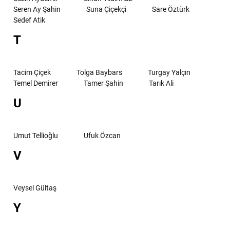
Seren Ay Şahin
Suna Çiçekçi
Sare Öztürk
Sedef Atik
T
Tacim Çiçek
Tolga Baybars
Turgay Yalçın
Temel Demirer
Tamer Şahin
Tarık Ali
U
Umut Tellioğlu
Ufuk Özcan
V
Veysel Gültaş
Y