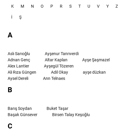
K
M
N
O
P
R
S
T
U
V
Y
Z
İ
Ş
A
Aslı Sarıoğlu
Ayşenur Tanrıverdi
Adnan Genç
Altar Kaplan
Ayşe Şaşmazel
Alex Lantier
Ayşegül Tözeren
Ali Rıza Güngen
Adil Okay
ayşe düzkan
Aysel Dereli
Ann Telnaes
B
Barış Soydan
Buket Taşar
Başak Günsever
Birsen Talay Keşoğlu
C