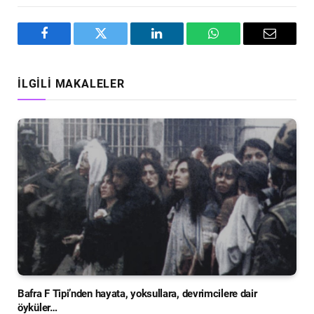
Facebook
Twitter
LinkedIn
WhatsApp
Email
İLGILI MAKALELER
Bafra F Tipi’nden hayata, yoksullara, devrimcilere dair
öyküler…