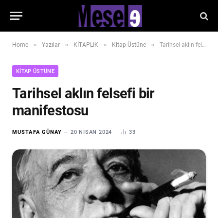
»
»
»
»
Home
Yazılar
KİTAPLIK
Kitap Üstüne
Tarihsel aklın felsefi bir manifestosu
KITAP ÜSTÜNE
Tarihsel aklın felsefi bir
manifestosu
MUSTAFA GÜNAY
20 NISAN 2024
33