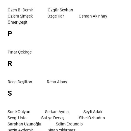
Özen B. Demir
Özgür Seyhan
Özlem Şimşek
Özge Kar
Osman Akınhay
Ömer Çeşit
P
Pınar Çekirge
R
Reca Deşilton
Reha Alpay
S
Soné Gülyan
Serkan Aydın
Seyfi Adalı
Sevgi Usta
Safiye Derviş
Sibel Özbudun
Sarphan Uzunoğlu
Selim Ergunalp
Sezin Aydemir
Sinan Yıldırmaz