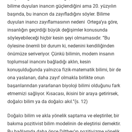
bilime duyulan inancın güçlendiğini ama 20. yüzyılın
başında, bu inancın da zayıfladığını söyler. Bilime
duyulan inancı zayıflamasının nedeni Ortega’ya göre,
insanlığın geçirdiği büyük değişimler konusunda
söyleyebileceği hiçbir kesin şeyi olmamasıdır. “Bu
öylesine önemli bir durum ki, nedenini kendiliğinden
önümüze seriveriyor. Çünkü bilimin, modern insanın
toplumsal inancını bağladığı aklın, kesin
konuşulduğunda yalnızca fizik-matematik bilimi, bir de
ona yaslanan, daha zayıf olmakla birlikte onun
başarılarından yararlanan biyoloji bilimi olduğunu fark
etmemizi sağlıyor. Kısacası, ikisini bir araya getirirsek,
doğalcı bilim ya da doğalcı akıl.”(s. 12)
Doğalcı bilim ve akla yönelik saptama ve eleştiriler, bir
bakıma pozitivist bilim modelinin de eleştirisi demektir.
Bu bağlamda daha önce Dilthey’ın pozitivizme yönelik