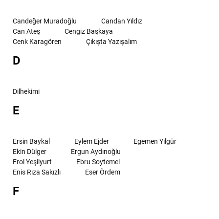
Candeğer Muradoğlu
Candan Yıldız
Can Ateş
Cengiz Başkaya
Cenk Karagören
Çıkışta Yazışalım
D
Dilhekimi
E
Ersin Baykal
Eylem Ejder
Egemen Yılgür
Ekin Dülger
Ergun Aydınoğlu
Erol Yeşilyurt
Ebru Soytemel
Enis Rıza Sakızlı
Eser Ördem
F