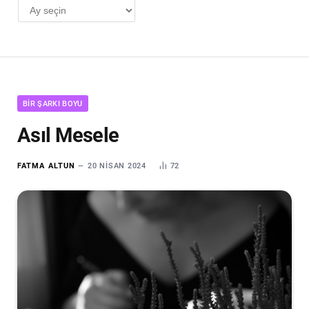
AYLIK
ARŞİV
BIR ŞARKI BOYU
Asıl Mesele
FATMA ALTUN
20 NISAN 2024
72