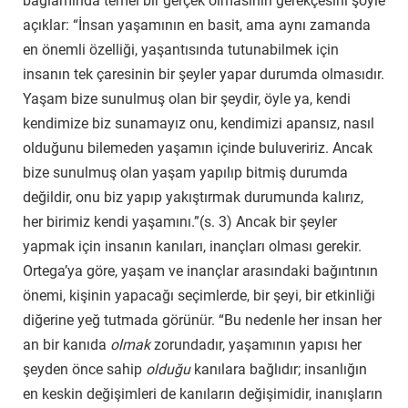
bağlamında temel bir gerçek olmasının gerekçesini şöyle
açıklar: “İnsan yaşamının en basit, ama aynı zamanda
en önemli özelliği, yaşantısında tutunabilmek için
insanın tek çaresinin bir şeyler yapar durumda olmasıdır.
Yaşam bize sunulmuş olan bir şeydir, öyle ya, kendi
kendimize biz sunamayız onu, kendimizi apansız, nasıl
olduğunu bilemeden yaşamın içinde buluveririz. Ancak
bize sunulmuş olan yaşam yapılıp bitmiş durumda
değildir, onu biz yapıp yakıştırmak durumunda kalırız,
her birimiz kendi yaşamını.”(s. 3) Ancak bir şeyler
yapmak için insanın kanıları, inançları olması gerekir.
Ortega’ya göre, yaşam ve inançlar arasındaki bağıntının
önemi, kişinin yapacağı seçimlerde, bir şeyi, bir etkinliği
diğerine yeğ tutmada görünür. “Bu nedenle her insan her
an bir kanıda
olmak
zorundadır, yaşamının yapısı her
şeyden önce sahip
olduğu
kanılara bağlıdır; insanlığın
en keskin değişimleri de kanıların değişimidir, inanışların