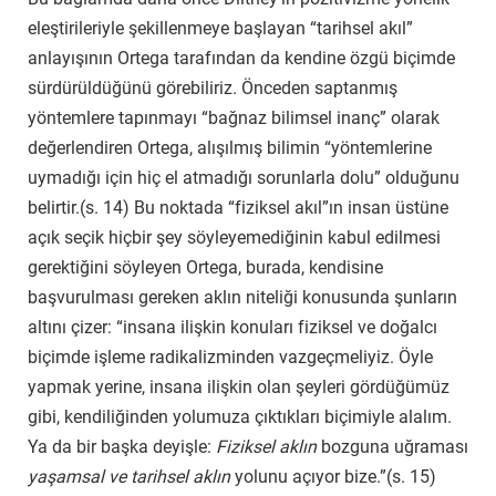
eleştirileriyle şekillenmeye başlayan “tarihsel akıl”
anlayışının Ortega tarafından da kendine özgü biçimde
sürdürüldüğünü görebiliriz. Önceden saptanmış
yöntemlere tapınmayı “bağnaz bilimsel inanç” olarak
değerlendiren Ortega, alışılmış bilimin “yöntemlerine
uymadığı için hiç el atmadığı sorunlarla dolu” olduğunu
belirtir.(s. 14) Bu noktada “fiziksel akıl”ın insan üstüne
açık seçik hiçbir şey söyleyemediğinin kabul edilmesi
gerektiğini söyleyen Ortega, burada, kendisine
başvurulması gereken aklın niteliği konusunda şunların
altını çizer: “insana ilişkin konuları fiziksel ve doğalcı
biçimde işleme radikalizminden vazgeçmeliyiz. Öyle
yapmak yerine, insana ilişkin olan şeyleri gördüğümüz
gibi, kendiliğinden yolumuza çıktıkları biçimiyle alalım.
Ya da bir başka deyişle:
Fiziksel aklın
bozguna uğraması
yaşamsal ve tarihsel aklın
yolunu açıyor bize.”(s. 15)