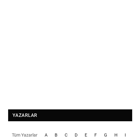
YAZARLAR
Tüm Yazarlar
A
B
C
D
E
F
G
H
I