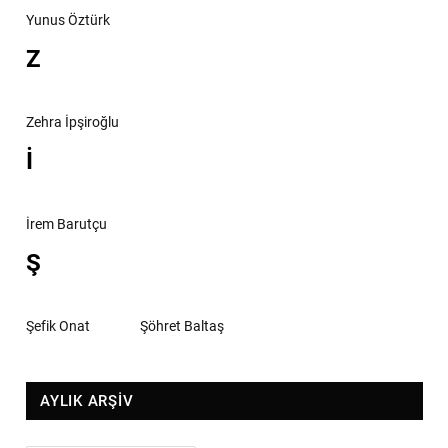
Yunus Öztürk
Z
Zehra İpşiroğlu
İ
İrem Barutçu
Ş
Şefik Onat
Şöhret Baltaş
AYLIK ARŞİV