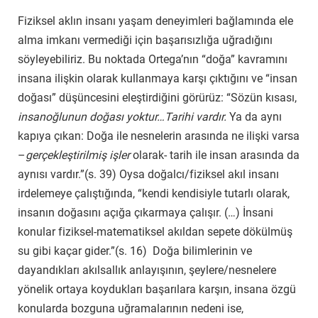
Fiziksel aklın insanı yaşam deneyimleri bağlamında ele
alma imkanı vermediği için başarısızlığa uğradığını
söyleyebiliriz. Bu noktada Ortega’nın “doğa” kavramını
insana ilişkin olarak kullanmaya karşı çıktığını ve “insan
doğası” düşüncesini eleştirdiğini görürüz: “Sözün kısası,
insanoğlunun doğası yoktur…Tarihi vardır.
Ya da aynı
kapıya çıkan: Doğa ile nesnelerin arasında ne ilişki varsa
–
gerçekleştirilmiş işler
olarak- tarih ile insan arasında da
aynısı vardır.”(s. 39) Oysa doğalcı/fiziksel akıl insanı
irdelemeye çalıştığında, “kendi kendisiyle tutarlı olarak,
insanın doğasını açığa çıkarmaya çalışır. (…) İnsani
konular fiziksel-matematiksel akıldan sepete dökülmüş
su gibi kaçar gider.”(s. 16) Doğa bilimlerinin ve
dayandıkları akılsallık anlayışının, şeylere/nesnelere
yönelik ortaya koydukları başarılara karşın, insana özgü
konularda bozguna uğramalarının nedeni ise,