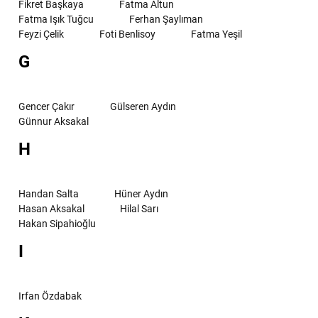
Fikret Başkaya
Fatma Altun
Fatma Işık Tuğcu
Ferhan Şaylıman
Feyzi Çelik
Foti Benlisoy
Fatma Yeşil
G
Gencer Çakır
Gülseren Aydın
Günnur Aksakal
H
Handan Salta
Hüner Aydın
Hasan Aksakal
Hilal Sarı
Hakan Sipahioğlu
I
Irfan Özdabak