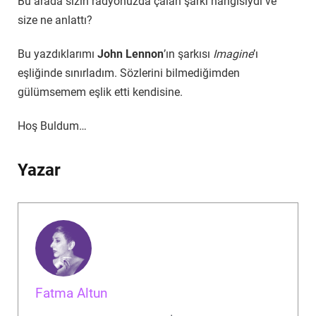
Bu arada sizin radyonuzda çalan şarkı hangisiydi ve
size ne anlattı?
Bu yazdıklarımı
John Lennon
’ın şarkısı
Imagine
’ı
eşliğinde sınırladım. Sözlerini bilmediğimden
gülümsemem eşlik etti kendisine.
Hoş Buldum…
Yazar
Fatma Altun