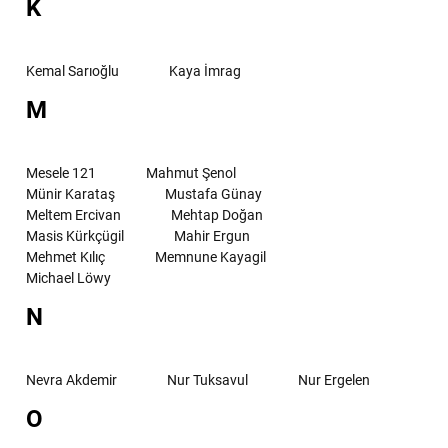
K
Kemal Sarıoğlu
Kaya İmrag
M
Mesele 121
Mahmut Şenol
Münir Karataş
Mustafa Günay
Meltem Ercivan
Mehtap Doğan
Masis Kürkçügil
Mahir Ergun
Mehmet Kılıç
Memnune Kayagil
Michael Löwy
N
Nevra Akdemir
Nur Tuksavul
Nur Ergelen
O