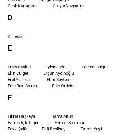
Cenk Karagören
Çıkışta Yazışalım
D
Dilhekimi
E
Ersin Baykal
Eylem Ejder
Egemen Yılgür
Ekin Dülger
Ergun Aydınoğlu
Erol Yeşilyurt
Ebru Soytemel
Enis Rıza Sakızlı
Eser Ördem
F
Fikret Başkaya
Fatma Altun
Fatma Işık Tuğcu
Ferhan Şaylıman
Feyzi Çelik
Foti Benlisoy
Fatma Yeşil