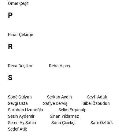
Ömer Çeşit
P
Pınar Çekirge
R
Reca Deşilton
Reha Alpay
S
Soné Gülyan
Serkan Aydın
Seyfi Adalı
Sevgi Usta
Safiye Derviş
Sibel Özbudun
Sarphan Uzunoğlu
Selim Ergunalp
Sezin Aydemir
Sinan Yıldırmaz
Seren Ay Şahin
Suna Çiçekçi
Sare Öztürk
Sedef Atik