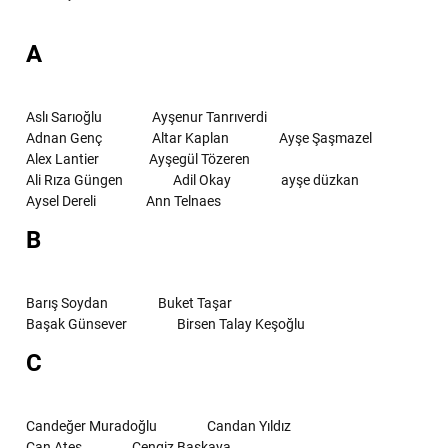
A
Aslı Sarıoğlu
Ayşenur Tanrıverdi
Adnan Genç
Altar Kaplan
Ayşe Şaşmazel
Alex Lantier
Ayşegül Tözeren
Ali Rıza Güngen
Adil Okay
ayşe düzkan
Aysel Dereli
Ann Telnaes
B
Barış Soydan
Buket Taşar
Başak Günsever
Birsen Talay Keşoğlu
C
Candeğer Muradoğlu
Candan Yıldız
Can Ateş
Cengiz Başkaya