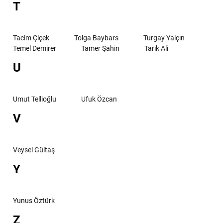
T
Tacim Çiçek
Tolga Baybars
Turgay Yalçın
Temel Demirer
Tamer Şahin
Tarık Ali
U
Umut Tellioğlu
Ufuk Özcan
V
Veysel Gültaş
Y
Yunus Öztürk
Z