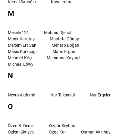
Kemal Sarıoğlu
Kaya İmrag
M
Mesele 121
Mahmut Şenol
Münir Karataş
Mustafa Günay
Meltem Ercivan
Mehtap Doğan
Masis Kürkçügil
Mahir Ergun
Mehmet Kılıç
Memnune Kayagil
Michael Löwy
N
Nevra Akdemir
Nur Tuksavul
Nur Ergelen
O
Özen B. Demir
Özgür Seyhan
Özlem Şimşek
Özge Kar
Osman Akınhay