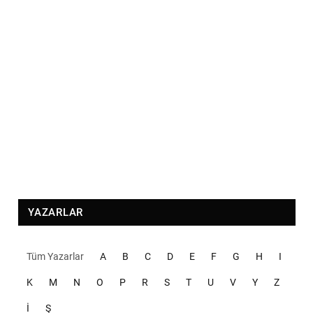
YAZARLAR
Tüm Yazarlar
A
B
C
D
E
F
G
H
I
K
M
N
O
P
R
S
T
U
V
Y
Z
İ
Ş