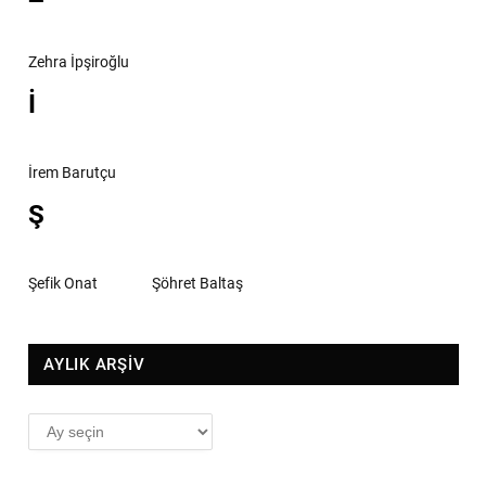
Zehra İpşiroğlu
İ
İrem Barutçu
Ş
Şefik Onat
Şöhret Baltaş
AYLIK ARŞİV
AYLIK
ARŞİV