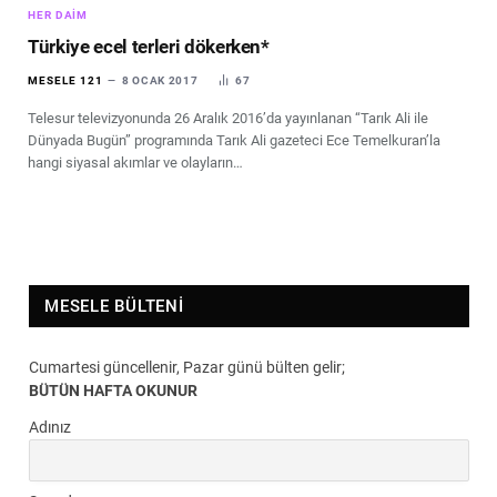
HER DAIM
Türkiye ecel terleri dökerken*
MESELE 121
8 OCAK 2017
67
Telesur televizyonunda 26 Aralık 2016’da yayınlanan “Tarık Ali ile
Dünyada Bugün” programında Tarık Ali gazeteci Ece Temelkuran’la
hangi siyasal akımlar ve olayların…
MESELE BÜLTENI
Cumartesi güncellenir, Pazar günü bülten gelir;
BÜTÜN HAFTA OKUNUR
Adınız