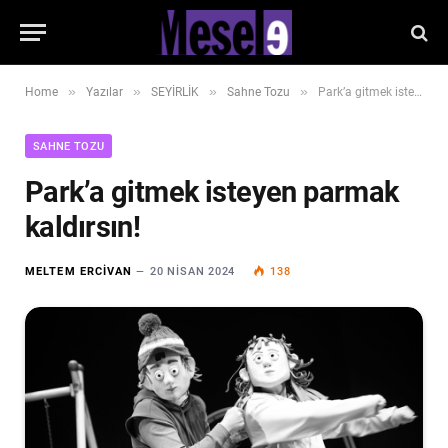
»
»
»
»
Home
Yazılar
SEYİRLİK
Sahne Tozu
Park’a gitmek isteyen parmak kaldırsın!
SAHNE TOZU
Park’a gitmek isteyen parmak
kaldırsın!
MELTEM ERCIVAN
20 NISAN 2024
138