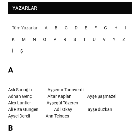
YAZARLAR
Tüm Yazarlar
A
B
C
D
E
F
G
H
I
K
M
N
O
P
R
S
T
U
V
Y
Z
İ
Ş
A
Aslı Sarıoğlu
Ayşenur Tanrıverdi
Adnan Genç
Altar Kaplan
Ayşe Şaşmazel
Alex Lantier
Ayşegül Tözeren
Ali Rıza Güngen
Adil Okay
ayşe düzkan
Aysel Dereli
Ann Telnaes
B