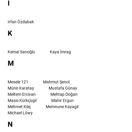
I
Irfan Özdabak
K
Kemal Sarıoğlu
Kaya İmrag
M
Mesele 121
Mahmut Şenol
Münir Karataş
Mustafa Günay
Meltem Ercivan
Mehtap Doğan
Masis Kürkçügil
Mahir Ergun
Mehmet Kılıç
Memnune Kayagil
Michael Löwy
N