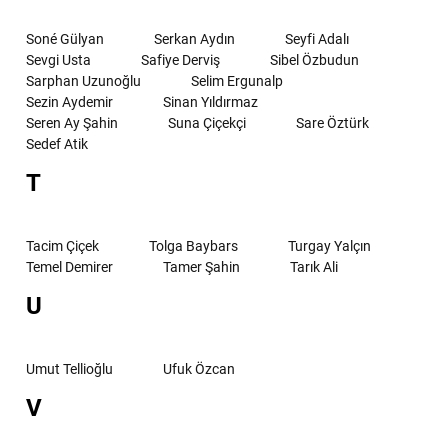
Soné Gülyan
Serkan Aydın
Seyfi Adalı
Sevgi Usta
Safiye Derviş
Sibel Özbudun
Sarphan Uzunoğlu
Selim Ergunalp
Sezin Aydemir
Sinan Yıldırmaz
Seren Ay Şahin
Suna Çiçekçi
Sare Öztürk
Sedef Atik
T
Tacim Çiçek
Tolga Baybars
Turgay Yalçın
Temel Demirer
Tamer Şahin
Tarık Ali
U
Umut Tellioğlu
Ufuk Özcan
V