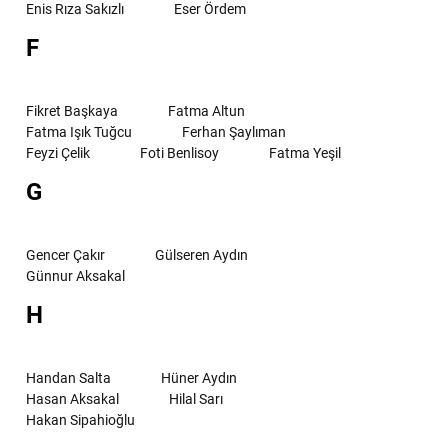
Enis Rıza Sakızlı
Eser Ördem
F
Fikret Başkaya
Fatma Altun
Fatma Işık Tuğcu
Ferhan Şaylıman
Feyzi Çelik
Foti Benlisoy
Fatma Yeşil
G
Gencer Çakır
Gülseren Aydın
Günnur Aksakal
H
Handan Salta
Hüner Aydın
Hasan Aksakal
Hilal Sarı
Hakan Sipahioğlu