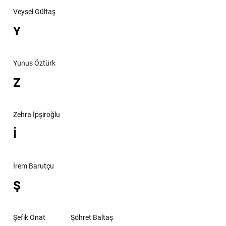
Veysel Gültaş
Y
Yunus Öztürk
Z
Zehra İpşiroğlu
İ
İrem Barutçu
Ş
Şefik Onat
Şöhret Baltaş