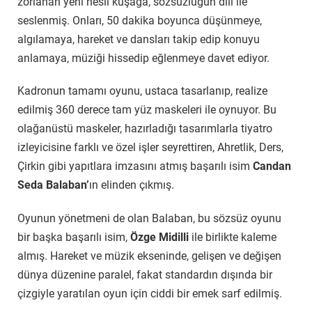
zorlanan yeni nesil kuşağa, sözsüzlüğün dili ile
seslenmiş. Onları, 50 dakika boyunca düşünmeye,
algılamaya, hareket ve dansları takip edip konuyu
anlamaya, müziği hissedip eğlenmeye davet ediyor.
Kadronun tamamı oyunu, ustaca tasarlanıp, realize
edilmiş 360 derece tam yüz maskeleri ile oynuyor. Bu
olağanüstü maskeler, hazırladığı tasarımlarla tiyatro
izleyicisine farklı ve özel işler seyrettiren, Ahretlik, Ders,
Çirkin gibi yapıtlara imzasını atmış başarılı isim
Candan
Seda Balaban’
ın elinden çıkmış.
Oyunun yönetmeni de olan Balaban, bu sözsüz oyunu
bir başka başarılı isim,
Özge Midilli
ile birlikte kaleme
almış. Hareket ve müzik ekseninde, gelişen ve değişen
dünya düzenine paralel, fakat standardın dışında bir
çizgiyle yaratılan oyun için ciddi bir emek sarf edilmiş.