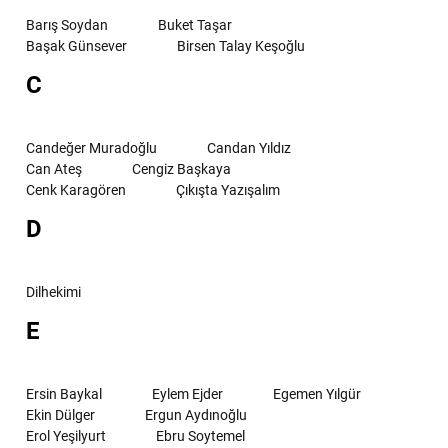
Barış Soydan
Buket Taşar
Başak Günsever
Birsen Talay Keşoğlu
C
Candeğer Muradoğlu
Candan Yıldız
Can Ateş
Cengiz Başkaya
Cenk Karagören
Çıkışta Yazışalım
D
Dilhekimi
E
Ersin Baykal
Eylem Ejder
Egemen Yılgür
Ekin Dülger
Ergun Aydınoğlu
Erol Yeşilyurt
Ebru Soytemel