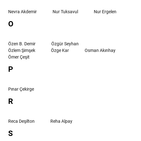
Nevra Akdemir
Nur Tuksavul
Nur Ergelen
O
Özen B. Demir
Özgür Seyhan
Özlem Şimşek
Özge Kar
Osman Akınhay
Ömer Çeşit
P
Pınar Çekirge
R
Reca Deşilton
Reha Alpay
S