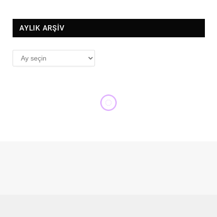
AYLIK ARŞİV
AYLIK
ARŞİV
HAFTANIN KONSERI
“En Hüzünlü Konçerto”
ŞEFIK ONAT
19 NISAN 2024
143