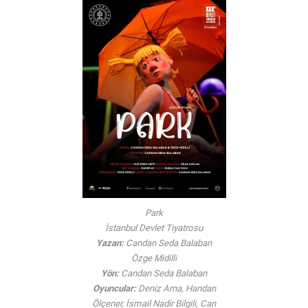
Park
İstanbul Devlet Tiyatrosu
Yazan:
Candan Seda Balaban
Özge Midilli
Yön:
Candan Seda Balaban
Oyuncular:
Deniz Arna, Handan
Ölçener, İsmail Nadir Bilgili, Can