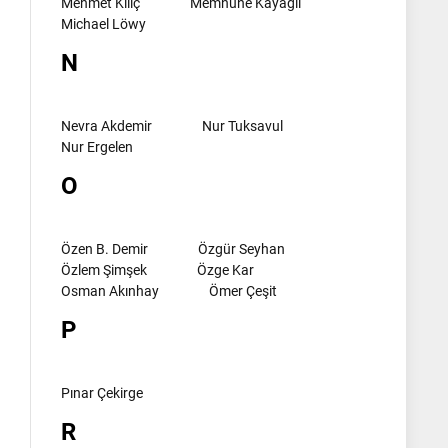
Mehmet Kılıç
Memnune Kayagil
Michael Löwy
N
Nevra Akdemir
Nur Tuksavul
Nur Ergelen
O
Özen B. Demir
Özgür Seyhan
Özlem Şimşek
Özge Kar
Osman Akınhay
Ömer Çeşit
P
Pınar Çekirge
R