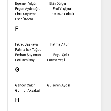
Egemen Yılgür
Ekin Dülger
Ergun Aydınoğlu
Erol Yeşilyurt
Ebru Soytemel
Enis Rıza Sakızlı
Eser Ördem
F
Fikret Başkaya
Fatma Altun
Fatma Işık Tuğcu
Ferhan Şaylıman
Feyzi Çelik
Foti Benlisoy
Fatma Yeşil
G
Gencer Çakır
Gülseren Aydın
Günnur Aksakal
H