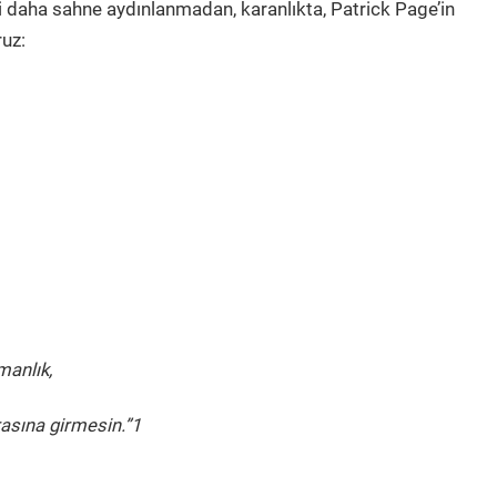
ni daha sahne aydınlanmadan, karanlıkta, Patrick Page’in
ruz:
manlık,
asına girmesin.”1