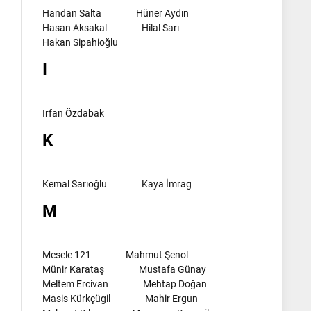
Handan Salta
Hüner Aydın
Hasan Aksakal
Hilal Sarı
Hakan Sipahioğlu
I
Irfan Özdabak
K
Kemal Sarıoğlu
Kaya İmrag
M
Mesele 121
Mahmut Şenol
Münir Karataş
Mustafa Günay
Meltem Ercivan
Mehtap Doğan
Masis Kürkçügil
Mahir Ergun