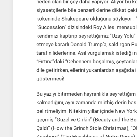
neden olan bir şey daha yapıyor. Alıyor bu köt
siyasetçilerle bile benzerliklerine dikkat çek
kökeninde Shakepeare olduğunu söylüyor : “A
“Succession” dizisindeki Roy Ailesi mensupla
kendimizi kaptırıp seyrettiğimiz “Uzay Yolu”
etmeye kararlı Donald Trump’a, saldırgan Put
tarafın liderlerine. Asıl vurgulamak istediği
“Fırtına”daki “Cehennem boşalmış, şeytanlar
dile getirirken, ellerini yukarılardan aşağıd
göstermesi!
Bu yazıyı bitirmeden hayranlıkla seyrettiğim
kalmadığını, aynı zamanda müthiş derin bas 
belirtmeliyim. Nitekim yıllar içinde New Yo
geçmiş “Güzel ve Çirkin” (Beauty and the Beas
Çaldı” (How the Grinch Stole Christmas), “
Kamburu” (The Hunchback of Notre Dame), “