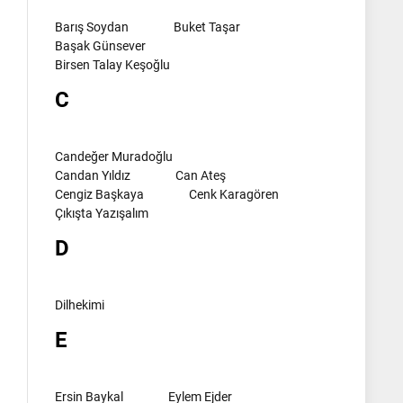
Barış Soydan
Buket Taşar
Başak Günsever
Birsen Talay Keşoğlu
C
Candeğer Muradoğlu
Candan Yıldız
Can Ateş
Cengiz Başkaya
Cenk Karagören
Çıkışta Yazışalım
D
Dilhekimi
E
Ersin Baykal
Eylem Ejder