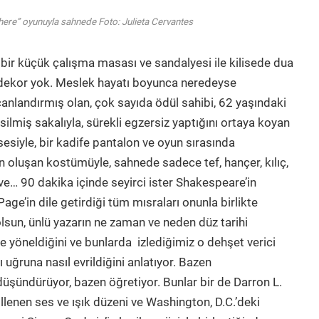
e here” oyunuyla sahnede Foto: Julieta Cervantes
 bir küçük çalışma masası ve sandalyesi ile kilisede dua
 dekor yok. Meslek hayatı boyunca neredeyse
canlandırmış olan, çok sayıda ödül sahibi, 62 yaşındaki
ilmiş sakalıyla, sürekli egzersiz yaptığını ortaya koyan
sesiyle, bir kadife pantalon ve oyun sırasında
en oluşan kostümüyle, sahnede sadece tef, hançer, kılıç,
ve… 90 dakika içinde seyirci ister Shakespeare’in
age’in dile getirdiği tüm mısraları onunla birlikte
lsun, ünlü yazarın ne zaman ve neden düz tarihi
re yöneldiğini ve bunlarda izlediğimiz o dehşet verici
ı uğruna nasıl evrildiğini anlatıyor. Bazen
üşündürüyor, bazen öğretiyor. Bunlar bir de Darron L.
illenen ses ve ışık düzeni ve Washington, D.C.’deki