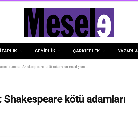
İTAPLIK
SEYİRLİK
ÇARKIFELEK
YAZARLA
hepsi burada: Shakespeare kötü adamları nasıl yarattı
a: Shakespeare kötü adamları