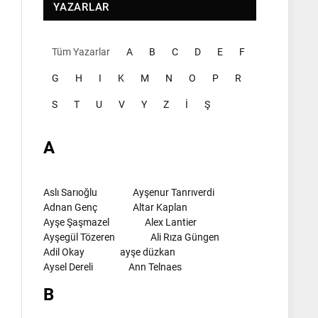
YAZARLAR
Tüm Yazarlar
A
B
C
D
E
F
G
H
I
K
M
N
O
P
R
S
T
U
V
Y
Z
İ
Ş
A
Aslı Sarıoğlu
Ayşenur Tanrıverdi
Adnan Genç
Altar Kaplan
Ayşe Şaşmazel
Alex Lantier
Ayşegül Tözeren
Ali Rıza Güngen
Adil Okay
ayşe düzkan
Aysel Dereli
Ann Telnaes
B