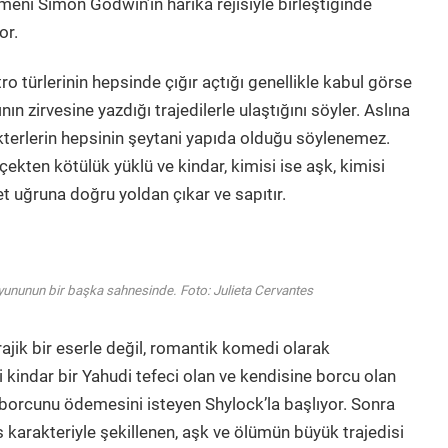
ni Simon Godwin’in harika rejisiyle birleştiğinde
zor.
ro türlerinin hepsinde çığır açtığı genellikle kabul görse
zirvesine yazdığı trajedilerle ulaştığını söyler. Aslına
kterlerin hepsinin şeytani yapıda olduğu söylenemez.
rçekten kötülük yüklü ve kindar, kimisi ise aşk, kimisi
et uğruna doğru yoldan çıkar ve sapıtır.
 oyununun bir başka sahnesinde. Foto: Julieta Cervantes
trajik bir eserle değil, romantik komedi olarak
i kindar bir Yahudi tefeci olan ve kendisine borcu olan
 borcunu ödemesini isteyen Shylock’la başlıyor. Sonra
karakteriyle şekillenen, aşk ve ölümün büyük trajedisi