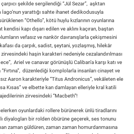
n çarpıcı şekilde sergilendiği “Jül Sezar”, aşktan
 İago’nun yarattığı sahte ihanet dedikodusuyla
ürüklenen “Othello”, kötü huylu kızlarının oyunlarına
at kendisi kapı dışarı edilen ve aklını kaçıran, baştan
oplumların vefasız ve nankör davranışlarla çekişmesini
afası da çarpık, sadist, şeytani, yozlaşmış, hilekâr
 zirvesindeki haşin karakteri nedeniyle cezalandırılması
ece”, Ariel ve canavar görünüşlü Caliban’a karşı katı ve
Fırtına”, düzenlediği komplolarla insanları cinayet ve
ksız Aaron karakteriyle “Titus Andronicus”, vekâleten ele
sa Kısas” ve elbette kan damlayan elleriyle kral katili
ajedilerinin zirvesindeki “Macbeth”!
elerken oyunlardaki rollere bürünerek ünlü tiradlarını
lı diyalogları bir rolden öbürüne geçerek, ses tonunu
 zaman zaman güldüren, zaman zaman homurdanmasına