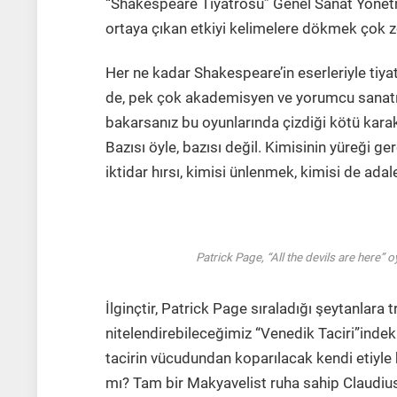
“Shakespeare Tiyatrosu” Genel Sanat Yönetme
ortaya çıkan etkiyi kelimelere dökmek çok 
Her ne kadar Shakespeare’in eserleriyle tiyat
de, pek çok akademisyen ve yorumcu sanatının 
bakarsanız bu oyunlarında çizdiği kötü kara
Bazısı öyle, bazısı değil. Kimisinin yüreği ge
iktidar hırsı, kimisi ünlenmek, kimisi de adal
Patrick Page, “All the devils are here”
İlginçtir, Patrick Page sıraladığı şeytanlara 
nitelendirebileceğimiz “Venedik Taciri”indek
tacirin vücudundan koparılacak kendi etiyle
mı? Tam bir Makyavelist ruha sahip Claudius 