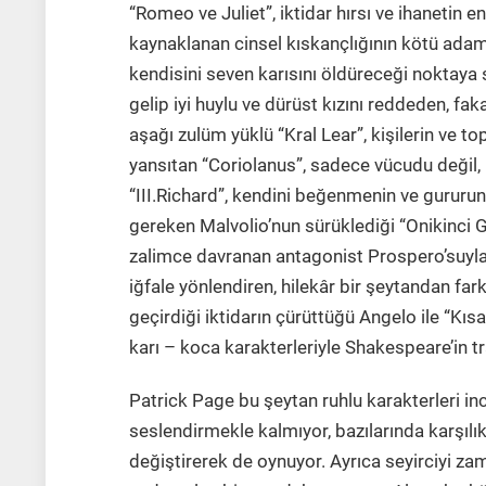
“Romeo ve Juliet”, iktidar hırsı ve ihanetin e
kaynaklanan cinsel kıskançlığının kötü adam
kendisini seven karısını öldüreceği noktaya s
gelip iyi huylu ve dürüst kızını reddeden, fak
aşağı zulüm yüklü “Kral Lear”, kişilerin ve t
yansıtan “Coriolanus”, sadece vücudu değil, k
“III.Richard”, kendini beğenmenin ve gururun
gereken Malvolio’nun sürüklediği “Onikinci G
zalimce davranan antagonist Prospero’suyla “
iğfale yönlendiren, hilekâr bir şeytandan far
geçirdiği iktidarın çürüttüğü Angelo ile “Kısa
karı – koca karakterleriyle Shakespeare’in tr
Patrick Page bu şeytan ruhlu karakterleri inc
seslendirmekle kalmıyor, bazılarında karşılık
değiştirerek de oynuyor. Ayrıca seyirciyi