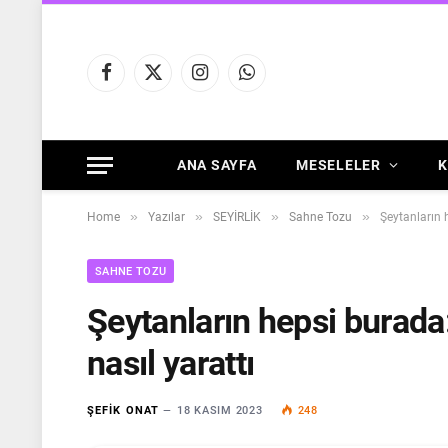
Facebook
X
Instagram
WhatsApp
(Twitter)
ANA SAYFA
MESELELER
K
»
»
»
»
Home
Yazılar
SEYİRLİK
Sahne Tozu
Şeytanların 
SAHNE TOZU
Şeytanların hepsi burad
nasıl yarattı
ŞEFIK ONAT
18 KASIM 2023
248