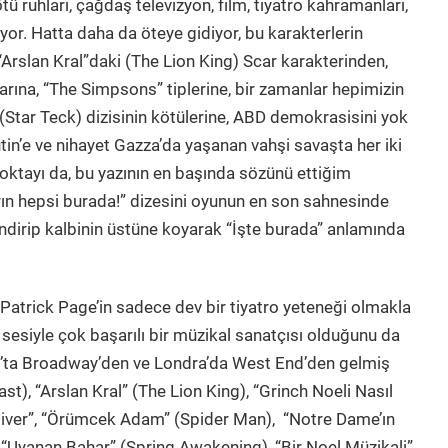
ü ruhları, çağdaş televizyon, film, tiyatro kahramanları,
iyor. Hatta daha da öteye gidiyor, bu karakterlerin
rslan Kral”daki (The Lion King) Scar karakterinden,
rına, “The Simpsons” tiplerine, bir zamanlar hepimizin
 (Star Teck) dizisinin kötülerine, ABD demokrasisini yok
in’e ve nihayet Gazza’da yaşanan vahşi savaşta her iki
 noktayı da, bu yazının en başında sözünü ettiğim
ın hepsi burada!” dizesini oyunun en son sahnesinde
a indirip kalbinin üstüne koyarak “İşte burada” anlamında
 Patrick Page’in sadece dev bir tiyatro yeteneği olmakla
sesiyle çok başarılı bir müzikal sanatçısı olduğunu da
rk’ta Broadway’den ve Londra’da West End’den gelmiş
t), “Arslan Kral” (The Lion King), “Grinch Noeli Nasıl
Oliver”, “Örümcek Adam” (Spider Man), “Notre Dame’ın
Uyanan Bahar” (Spring Awakening), “Bir Noel Müzikali”