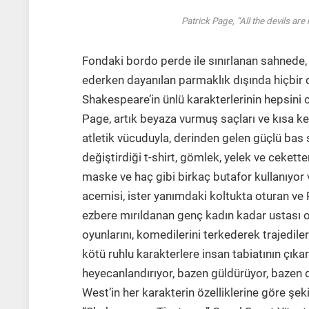
Patrick Page, “All the devils ar
Fondaki bordo perde ile sınırlanan sahnede,
ederken dayanılan parmaklık dışında hiçbir
Shakespeare’in ünlü karakterlerinin hepsini 
Page, artık beyaza vurmuş saçları ve kısa kes
atletik vücuduyla, derinden gelen güçlü bas 
değiştirdiği t-shirt, gömlek, yelek ve cekett
maske ve haç gibi birkaç butafor kullanıyor 
acemisi, ister yanımdaki koltukta oturan ve P
ezbere mırıldanan genç kadın kadar ustası o
oyunlarını, komedilerini terkederek trajedile
kötü ruhlu karakterlere insan tabiatının çıkar
heyecanlandırıyor, bazen güldürüyor, bazen d
West’in her karakterin özelliklerine göre şek