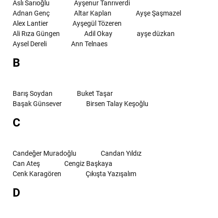
Aslı Sarıoğlu
Ayşenur Tanrıverdi
Adnan Genç
Altar Kaplan
Ayşe Şaşmazel
Alex Lantier
Ayşegül Tözeren
Ali Rıza Güngen
Adil Okay
ayşe düzkan
Aysel Dereli
Ann Telnaes
B
Barış Soydan
Buket Taşar
Başak Günsever
Birsen Talay Keşoğlu
C
Candeğer Muradoğlu
Candan Yıldız
Can Ateş
Cengiz Başkaya
Cenk Karagören
Çıkışta Yazışalım
D