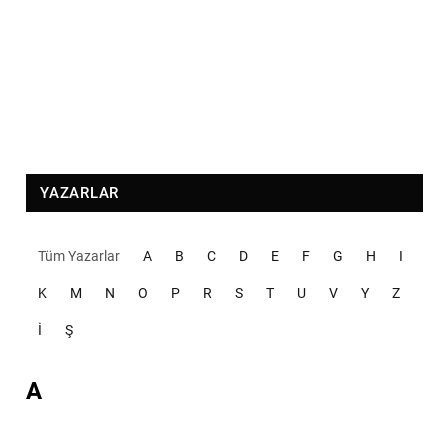
YAZARLAR
Tüm Yazarlar
A
B
C
D
E
F
G
H
I
K
M
N
O
P
R
S
T
U
V
Y
Z
İ
Ş
A