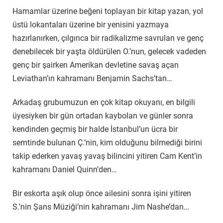
Hamamlar üzerine beğeni toplayan bir kitap yazan, yol
üstü lokantaları üzerine bir yenisini yazmaya
hazırlanırken, çılgınca bir radikalizme savrulan ve genç
denebilecek bir yaşta öldürülen O.’nun, gelecek vadeden
genç bir şairken Amerikan devletine savaş açan
Leviathan’ın kahramanı Benjamin Sachs’tan…
Arkadaş grubumuzun en çok kitap okuyanı, en bilgili
üyesiyken bir gün ortadan kaybolan ve günler sonra
kendinden geçmiş bir halde İstanbul’un ücra bir
semtinde bulunan Ç.’nin, kim olduğunu bilmediği birini
takip ederken yavaş yavaş bilincini yitiren Cam Kent’in
kahramanı Daniel Quinn’den…
Bir eskorta aşık olup önce ailesini sonra işini yitiren
S.’nin Şans Müziği’nin kahramanı Jim Nashe’dan…