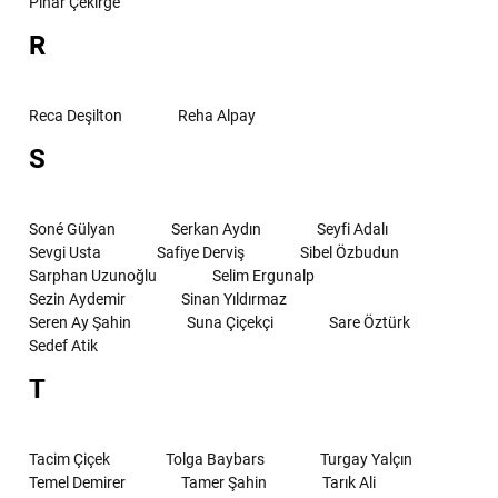
Pınar Çekirge
R
Reca Deşilton
Reha Alpay
S
Soné Gülyan
Serkan Aydın
Seyfi Adalı
Sevgi Usta
Safiye Derviş
Sibel Özbudun
Sarphan Uzunoğlu
Selim Ergunalp
Sezin Aydemir
Sinan Yıldırmaz
Seren Ay Şahin
Suna Çiçekçi
Sare Öztürk
Sedef Atik
T
Tacim Çiçek
Tolga Baybars
Turgay Yalçın
Temel Demirer
Tamer Şahin
Tarık Ali