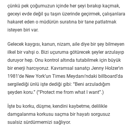
çünkü pek çoğumuzun içinde her şeyi bırakıp kaçmak,
geceyi evde değil şu taşın üzerinde geçirmek, çalışanlara
hakaret eden o müdürün suratına bir tane patlatmak
isteyen biri var.
Gelecek kaygısı, kanun, nizam, aile diye bir şey bilmeyen
ilkel bir vahşi o. Bizi uçuruma götürecek şeyler arzulayıp
duruyor hep. Onu kontrol altında tutabilmek için büyük
bir enerji harcıyoruz. Kavramsal sanatçı Jenny Holzer’ın
1981’de New York’un Times Meydanı’ndaki billboard’da
sergilediği ünlü işte dediği gibi: “Beni arzuladığım
şeyden koru.” (“Protect me from what I want”.)
İşte bu korku, düşme, kendini kaybetme, delilikle
damgalanma korkusu saçma bir hayatı sorgusuz
sualsiz sürdürmemizi sağlıyor.