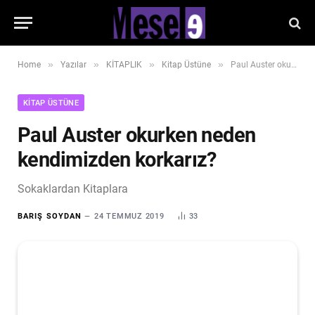
»
»
»
»
Home
Yazılar
KİTAPLIK
Kitap Üstüne
Paul Auster okurken neden kendimizden korkarız?
KITAP ÜSTÜNE
Paul Auster okurken neden
kendimizden korkarız?
Sokaklardan Kitaplara
BARIŞ SOYDAN
24 TEMMUZ 2019
33