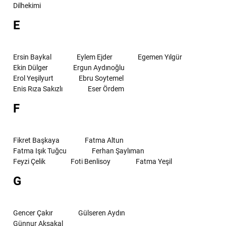
Dilhekimi
E
Ersin Baykal
Eylem Ejder
Egemen Yılgür
Ekin Dülger
Ergun Aydınoğlu
Erol Yeşilyurt
Ebru Soytemel
Enis Rıza Sakızlı
Eser Ördem
F
Fikret Başkaya
Fatma Altun
Fatma Işık Tuğcu
Ferhan Şaylıman
Feyzi Çelik
Foti Benlisoy
Fatma Yeşil
G
Gencer Çakır
Gülseren Aydın
Günnur Aksakal