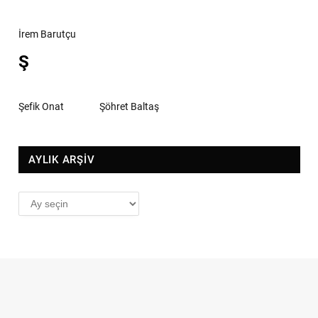
İrem Barutçu
Ş
Şefik Onat
Şöhret Baltaş
AYLIK ARŞİV
AYLIK
ARŞİV