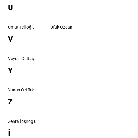
U
Umut Tellioğlu
Ufuk Özcan
V
Veysel Gültaş
Y
Yunus Öztürk
Z
Zehra İpşiroğlu
İ