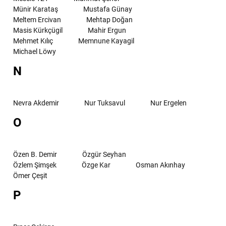
Münir Karataş
Mustafa Günay
Meltem Ercivan
Mehtap Doğan
Masis Kürkçügil
Mahir Ergun
Mehmet Kılıç
Memnune Kayagil
Michael Löwy
N
Nevra Akdemir
Nur Tuksavul
Nur Ergelen
O
Özen B. Demir
Özgür Seyhan
Özlem Şimşek
Özge Kar
Osman Akınhay
Ömer Çeşit
P