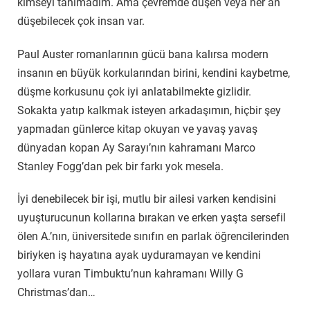
kimseyi tanımadım. Ama çevremde düşen veya her an
düşebilecek çok insan var.
Paul Auster romanlarının gücü bana kalırsa modern
insanın en büyük korkularından birini, kendini kaybetme,
düşme korkusunu çok iyi anlatabilmekte gizlidir.
Sokakta yatıp kalkmak isteyen arkadaşımın, hiçbir şey
yapmadan günlerce kitap okuyan ve yavaş yavaş
dünyadan kopan Ay Sarayı’nın kahramanı Marco
Stanley Fogg’dan pek bir farkı yok mesela.
İyi denebilecek bir işi, mutlu bir ailesi varken kendisini
uyuşturucunun kollarına bırakan ve erken yaşta sersefil
ölen A.’nın, üniversitede sınıfın en parlak öğrencilerinden
biriyken iş hayatına ayak uyduramayan ve kendini
yollara vuran Timbuktu’nun kahramanı Willy G
Christmas’dan…