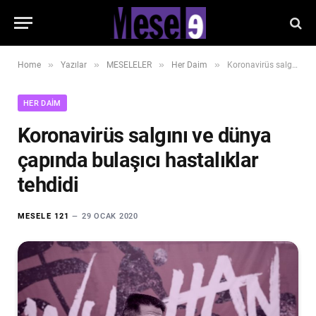
»
»
»
»
Home
Yazılar
MESELELER
Her Daim
Koronavirüs salgını ve dünya çapında bulaşıcı hastalıklar tehdidi
HER DAIM
Koronavirüs salgını ve dünya
çapında bulaşıcı hastalıklar
tehdidi
MESELE 121
29 OCAK 2020