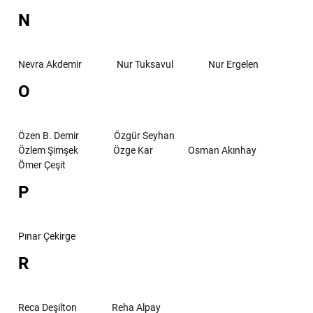
N
Nevra Akdemir
Nur Tuksavul
Nur Ergelen
O
Özen B. Demir
Özgür Seyhan
Özlem Şimşek
Özge Kar
Osman Akınhay
Ömer Çeşit
P
Pınar Çekirge
R
Reca Deşilton
Reha Alpay