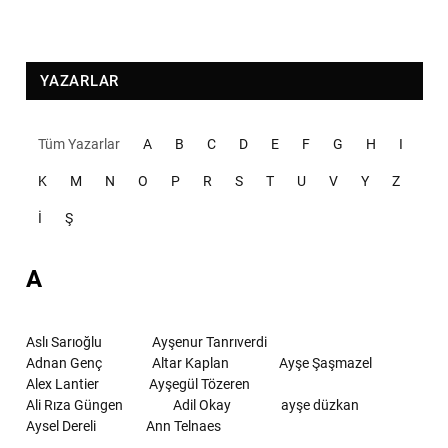
YAZARLAR
Tüm Yazarlar
A
B
C
D
E
F
G
H
I
K
M
N
O
P
R
S
T
U
V
Y
Z
İ
Ş
A
Aslı Sarıoğlu
Ayşenur Tanrıverdi
Adnan Genç
Altar Kaplan
Ayşe Şaşmazel
Alex Lantier
Ayşegül Tözeren
Ali Rıza Güngen
Adil Okay
ayşe düzkan
Aysel Dereli
Ann Telnaes