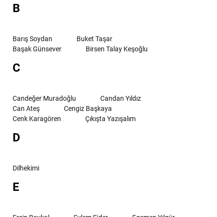
B
Barış Soydan
Buket Taşar
Başak Günsever
Birsen Talay Keşoğlu
C
Candeğer Muradoğlu
Candan Yıldız
Can Ateş
Cengiz Başkaya
Cenk Karagören
Çıkışta Yazışalım
D
Dilhekimi
E