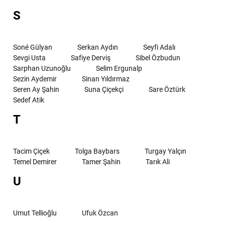
S
Soné Gülyan
Serkan Aydın
Seyfi Adalı
Sevgi Usta
Safiye Derviş
Sibel Özbudun
Sarphan Uzunoğlu
Selim Ergunalp
Sezin Aydemir
Sinan Yıldırmaz
Seren Ay Şahin
Suna Çiçekçi
Sare Öztürk
Sedef Atik
T
Tacim Çiçek
Tolga Baybars
Turgay Yalçın
Temel Demirer
Tamer Şahin
Tarık Ali
U
Umut Tellioğlu
Ufuk Özcan