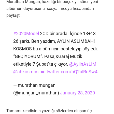
Murathan Mungan, hazırlığı bir buçuk yıl süren yeni
albümün duyurusunu sosyal medya hesabından
paylaştı.
#2020Model
2CD bir arada. İçinde 13+13=
26 şarkı. Ben yazdım, AYLİN ASLIM&AH!
KOSMOS bu albüm için besteleyip söyledi:
“GEÇİYORUM”. Pasaj&Garaj Müzik
etiketiyle 7 Şubat’ta çıkıyor.
@AylinAsLIM
@ahkosmos
pic.twitter.com/pQ2ulRuSw4
— murathan mungan
(@mungan_murathan)
January 28, 2020
Tamamı kendisinin yazdığı sözlerden oluşan üç