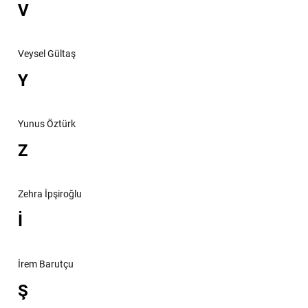
V
Veysel Gültaş
Y
Yunus Öztürk
Z
Zehra İpşiroğlu
İ
İrem Barutçu
Ş