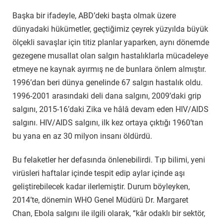
Başka bir ifadeyle, ABD’deki başta olmak üzere
dünyadaki hükümetler, geçtiğimiz çeyrek yüzyılda büyük
ölçekli savaşlar için titiz planlar yaparken, aynı dönemde
gezegene musallat olan salgın hastalıklarla mücadeleye
etmeye ne kaynak ayırmış ne de bunlara önlem almıştır.
1996’dan beri dünya genelinde 67 salgın hastalık oldu.
1996-2001 arasındaki deli dana salgını, 2009’daki grip
salgını, 2015-16’daki Zika ve hâlâ devam eden HIV/AIDS
salgını. HIV/AIDS salgını, ilk kez ortaya çıktığı 1960’tan
bu yana en az 30 milyon insanı öldürdü.
Bu felaketler her defasında önlenebilirdi. Tıp bilimi, yeni
virüsleri haftalar içinde tespit edip aylar içinde aşı
geliştirebilecek kadar ilerlemiştir. Durum böyleyken,
2014’te, dönemin WHO Genel Müdürü Dr. Margaret
Chan, Ebola salgını ile ilgili olarak, “kâr odaklı bir sektör,