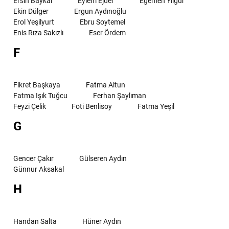
Ersin Baykal
Eylem Ejder
Egemen Yılgür
Ekin Dülger
Ergun Aydınoğlu
Erol Yeşilyurt
Ebru Soytemel
Enis Rıza Sakızlı
Eser Ördem
F
Fikret Başkaya
Fatma Altun
Fatma Işık Tuğcu
Ferhan Şaylıman
Feyzi Çelik
Foti Benlisoy
Fatma Yeşil
G
Gencer Çakır
Gülseren Aydın
Günnur Aksakal
H
Handan Salta
Hüner Aydın