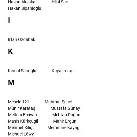
Hasan Aksakal
Hilal Sarı
Hakan Sipahioğlu
I
Irfan Özdabak
K
Kemal Sarıoğlu
Kaya İmrag
M
Mesele 121
Mahmut Şenol
Münir Karataş
Mustafa Günay
Meltem Ercivan
Mehtap Doğan
Masis Kürkçügil
Mahir Ergun
Mehmet Kılıç
Memnune Kayagil
Michael Löwy