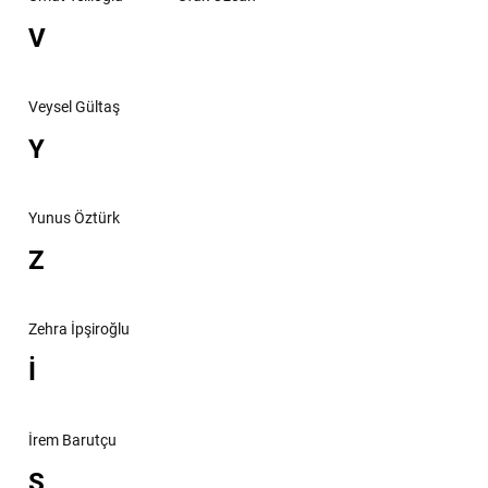
V
Veysel Gültaş
Y
Yunus Öztürk
Z
Zehra İpşiroğlu
İ
İrem Barutçu
Ş