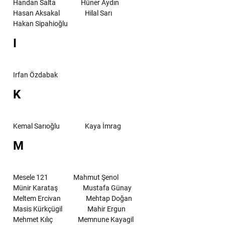
Handan Salta
Hüner Aydın
Hasan Aksakal
Hilal Sarı
Hakan Sipahioğlu
I
Irfan Özdabak
K
Kemal Sarıoğlu
Kaya İmrag
M
Mesele 121
Mahmut Şenol
Münir Karataş
Mustafa Günay
Meltem Ercivan
Mehtap Doğan
Masis Kürkçügil
Mahir Ergun
Mehmet Kılıç
Memnune Kayagil