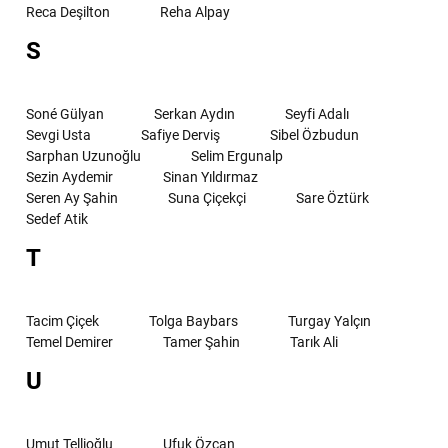
Reca Deşilton
Reha Alpay
S
Soné Gülyan
Serkan Aydın
Seyfi Adalı
Sevgi Usta
Safiye Derviş
Sibel Özbudun
Sarphan Uzunoğlu
Selim Ergunalp
Sezin Aydemir
Sinan Yıldırmaz
Seren Ay Şahin
Suna Çiçekçi
Sare Öztürk
Sedef Atik
T
Tacim Çiçek
Tolga Baybars
Turgay Yalçın
Temel Demirer
Tamer Şahin
Tarık Ali
U
Umut Tellioğlu
Ufuk Özcan