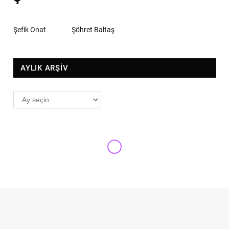
Şefik Onat
Şöhret Baltaş
AYLIK ARŞİV
AYLIK
ARŞİV
SAHNE TOZU
Park’a gitmek isteyen parmak
kaldırsın!