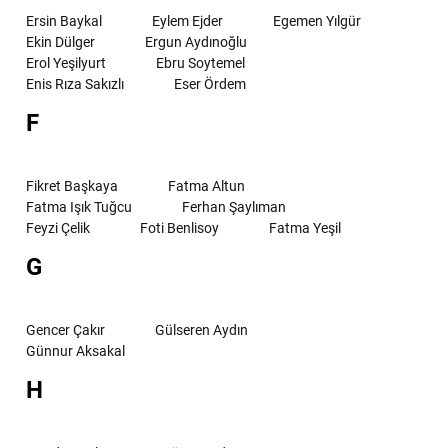
Ersin Baykal
Eylem Ejder
Egemen Yılgür
Ekin Dülger
Ergun Aydınoğlu
Erol Yeşilyurt
Ebru Soytemel
Enis Rıza Sakızlı
Eser Ördem
F
Fikret Başkaya
Fatma Altun
Fatma Işık Tuğcu
Ferhan Şaylıman
Feyzi Çelik
Foti Benlisoy
Fatma Yeşil
G
Gencer Çakır
Gülseren Aydın
Günnur Aksakal
H