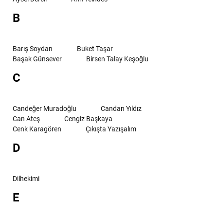
B
Barış Soydan
Buket Taşar
Başak Günsever
Birsen Talay Keşoğlu
C
Candeğer Muradoğlu
Candan Yıldız
Can Ateş
Cengiz Başkaya
Cenk Karagören
Çıkışta Yazışalım
D
Dilhekimi
E