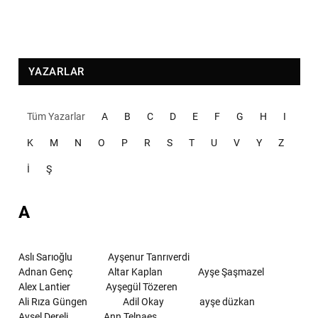
YAZARLAR
Tüm Yazarlar
A
B
C
D
E
F
G
H
I
K
M
N
O
P
R
S
T
U
V
Y
Z
İ
Ş
A
Aslı Sarıoğlu
Ayşenur Tanrıverdi
Adnan Genç
Altar Kaplan
Ayşe Şaşmazel
Alex Lantier
Ayşegül Tözeren
Ali Rıza Güngen
Adil Okay
ayşe düzkan
Aysel Dereli
Ann Telnaes