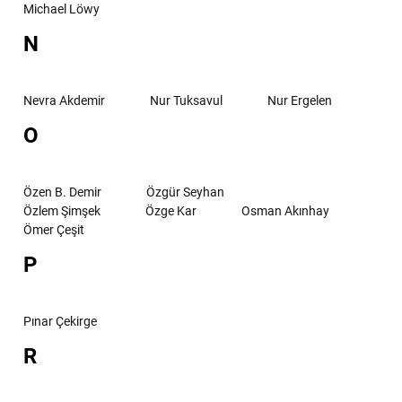
Michael Löwy
N
Nevra Akdemir
Nur Tuksavul
Nur Ergelen
O
Özen B. Demir
Özgür Seyhan
Özlem Şimşek
Özge Kar
Osman Akınhay
Ömer Çeşit
P
Pınar Çekirge
R