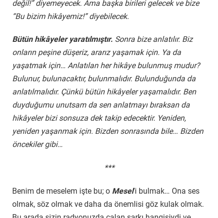
değil!” diyemeyecek. Ama başka birileri gelecek ve bize
“Bu bizim hikâyemiz!” diyebilecek.
Bütün hikâyeler yaratılmıştır.
Sonra bize anlatılır. Biz
onların peşine düşeriz, ararız yaşamak için. Ya da
yaşatmak için… Anlatılan her hikâye bulunmuş mudur?
Bulunur, bulunacaktır, bulunmalıdır. Bulunduğunda da
anlatılmalıdır. Çünkü bütün hikâyeler yaşamalıdır. Ben
duyduğumu unutsam da sen anlatmayı bıraksan da
hikâyeler bizi sonsuza dek takip edecektir. Yeniden,
yeniden yaşanmak için. Bizden sonrasında bile… Bizden
öncekiler gibi…
***
Benim de meselem işte bu; o
Mesel
’i bulmak… Ona ses
olmak, söz olmak ve daha da önemlisi göz kulak olmak.
Bu arada sizin radyonuzda çalan şarkı hangisiydi ve