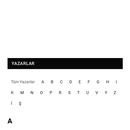
YAZARLAR
Tüm Yazarlar
A
B
C
D
E
F
G
H
I
K
M
N
O
P
R
S
T
U
V
Y
Z
İ
Ş
A