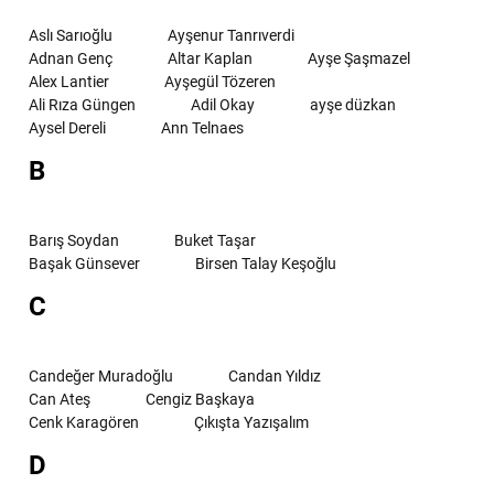
Aslı Sarıoğlu
Ayşenur Tanrıverdi
Adnan Genç
Altar Kaplan
Ayşe Şaşmazel
Alex Lantier
Ayşegül Tözeren
Ali Rıza Güngen
Adil Okay
ayşe düzkan
Aysel Dereli
Ann Telnaes
B
Barış Soydan
Buket Taşar
Başak Günsever
Birsen Talay Keşoğlu
C
Candeğer Muradoğlu
Candan Yıldız
Can Ateş
Cengiz Başkaya
Cenk Karagören
Çıkışta Yazışalım
D