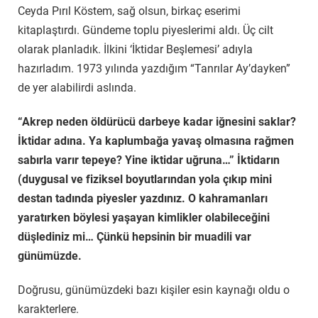
Ceyda Pırıl Köstem, sağ olsun, birkaç eserimi
kitaplaştırdı. Gündeme toplu piyeslerimi aldı. Üç cilt
olarak planladık. İlkini ‘İktidar Beşlemesi’ adıyla
hazırladım. 1973 yılında yazdığım “Tanrılar Ay’dayken”
de yer alabilirdi aslında.
“Akrep neden öldürücü darbeye kadar iğnesini saklar?
İktidar adına. Ya kaplumbağa yavaş olmasına rağmen
sabırla varır tepeye? Yine iktidar uğruna…” İktidarın
(duygusal ve fiziksel boyutlarından yola çıkıp mini
destan tadında piyesler yazdınız. O kahramanları
yaratırken böylesi yaşayan kimlikler olabileceğini
düşlediniz mi… Çünkü hepsinin bir muadili var
günümüzde.
Doğrusu, günümüzdeki bazı kişiler esin kaynağı oldu o
karakterlere.