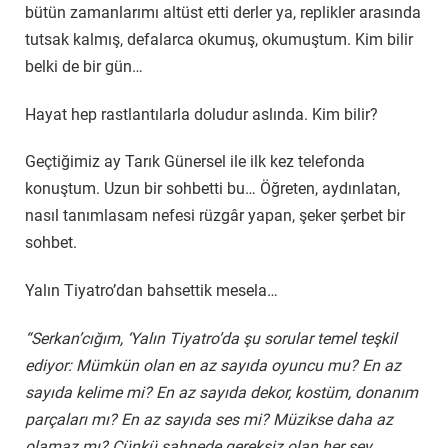
bütün zamanlarımı altüst etti derler ya, replikler arasında
tutsak kalmış, defalarca okumuş, okumuştum. Kim bilir
belki de bir gün…
Hayat hep rastlantılarla doludur aslında. Kim bilir?
Geçtiğimiz ay Tarık Günersel ile ilk kez telefonda
konuştum. Uzun bir sohbetti bu… Öğreten, aydınlatan,
nasıl tanımlasam nefesi rüzgâr yapan, şeker şerbet bir
sohbet.
Yalın Tiyatro’dan bahsettik mesela…
“Serkan’cığım, ‘Yalın Tiyatro’da şu sorular temel teşkil
ediyor: Mümkün olan en az sayıda oyuncu mu? En az
sayıda kelime mi? En az sayıda dekor, kostüm, donanım
parçaları mı? En az sayıda ses mi? Müzikse daha az
olamaz mı? Çünkü sahnede gereksiz olan her şey