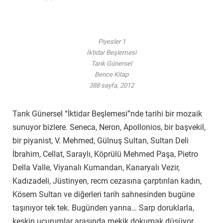
Piyesler 1
İktidar Beşlemesi
Tarık Günersel
Bence Kitap
388 sayfa, 2012
Tarık Günersel “İktidar Beşlemesi”nde tarihi bir mozaik
sunuyor bizlere. Seneca, Neron, Apollonios, bir başvekil,
bir piyanist, V. Mehmed, Gülnuş Sultan, Sultan Deli
İbrahim, Cellat, Saraylı, Köprülü Mehmed Paşa, Pietro
Della Valle, Viyanalı Kumandan, Kanaryalı Vezir,
Kadızadeli, Jüstinyen, recm cezasına çarptırılan kadın,
Kösem Sultan ve diğerleri tarih sahnesinden bugüne
taşınıyor tek tek. Bugünden yarına… Sarp doruklarla,
keskin uçurumlar arasında mekik dokumak düşüyor