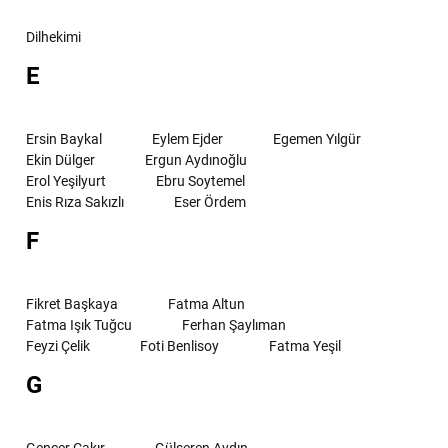
Dilhekimi
E
Ersin Baykal
Eylem Ejder
Egemen Yılgür
Ekin Dülger
Ergun Aydınoğlu
Erol Yeşilyurt
Ebru Soytemel
Enis Rıza Sakızlı
Eser Ördem
F
Fikret Başkaya
Fatma Altun
Fatma Işık Tuğcu
Ferhan Şaylıman
Feyzi Çelik
Foti Benlisoy
Fatma Yeşil
G
Gencer Çakır
Gülseren Aydın