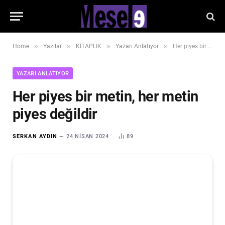
»
»
»
»
Home
Yazılar
KİTAPLIK
Yazarı Anlatıyor
Her piyes bir metin, her metin piyes değildir
YAZARI ANLATIYOR
Her piyes bir metin, her metin
piyes değildir
SERKAN AYDIN
24 NISAN 2024
89