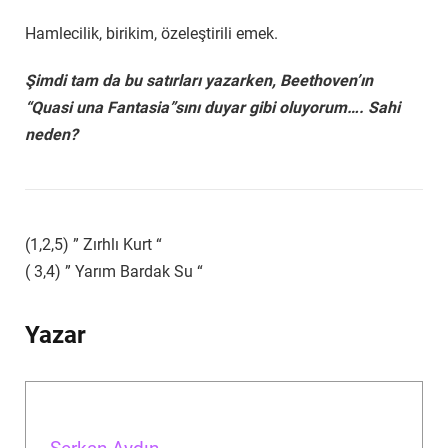
Hamlecilik, birikim, özeleştirili emek.
Şimdi tam da bu satırları yazarken, Beethoven’ın
“Quasi una Fantasia”sını duyar gibi oluyorum…. Sahi
neden?
(1,2,5) ” Zırhlı Kurt “
( 3,4) ” Yarım Bardak Su “
Yazar