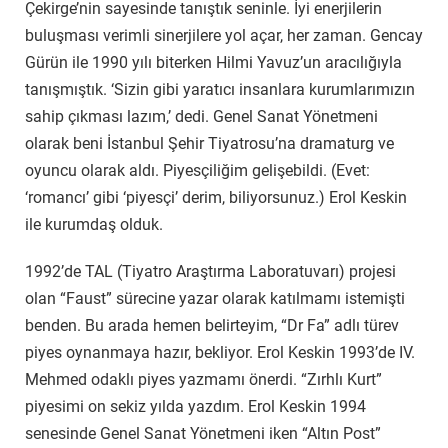
Çekirge’nin sayesinde tanıştık seninle. İyi enerjilerin
buluşması verimli sinerjilere yol açar, her zaman. Gencay
Gürün ile 1990 yılı biterken Hilmi Yavuz’un aracılığıyla
tanışmıştık. ‘Sizin gibi yaratıcı insanlara kurumlarımızın
sahip çıkması lazım,’ dedi. Genel Sanat Yönetmeni
olarak beni İstanbul Şehir Tiyatrosu’na dramaturg ve
oyuncu olarak aldı. Piyesçiliğim gelişebildi. (Evet:
‘romancı’ gibi ‘piyesçi’ derim, biliyorsunuz.) Erol Keskin
ile kurumdaş olduk.
1992’de TAL (Tiyatro Araştırma Laboratuvarı) projesi
olan “Faust” sürecine yazar olarak katılmamı istemişti
benden. Bu arada hemen belirteyim, “Dr Fa” adlı türev
piyes oynanmaya hazır, bekliyor. Erol Keskin 1993’de IV.
Mehmed odaklı piyes yazmamı önerdi. “Zırhlı Kurt”
piyesimi on sekiz yılda yazdım. Erol Keskin 1994
senesinde Genel Sanat Yönetmeni iken “Altın Post”