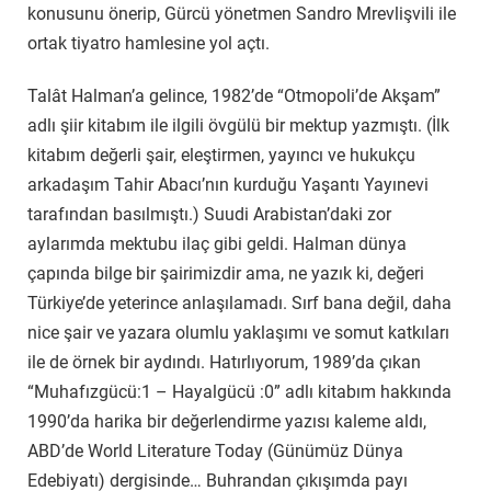
konusunu önerip, Gürcü yönetmen Sandro Mrevlişvili ile
ortak tiyatro hamlesine yol açtı.
Talât Halman’a gelince, 1982’de “Otmopoli’de Akşam”
adlı şiir kitabım ile ilgili övgülü bir mektup yazmıştı. (İlk
kitabım değerli şair, eleştirmen, yayıncı ve hukukçu
arkadaşım Tahir Abacı’nın kurduğu Yaşantı Yayınevi
tarafından basılmıştı.) Suudi Arabistan’daki zor
aylarımda mektubu ilaç gibi geldi. Halman dünya
çapında bilge bir şairimizdir ama, ne yazık ki, değeri
Türkiye’de yeterince anlaşılamadı. Sırf bana değil, daha
nice şair ve yazara olumlu yaklaşımı ve somut katkıları
ile de örnek bir aydındı. Hatırlıyorum, 1989’da çıkan
“Muhafızgücü:1 – Hayalgücü :0” adlı kitabım hakkında
1990’da harika bir değerlendirme yazısı kaleme aldı,
ABD’de World Literature Today (Günümüz Dünya
Edebiyatı) dergisinde… Buhrandan çıkışımda payı