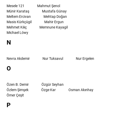
Mesele 121
Mahmut Şenol
Münir Karataş
Mustafa Günay
Meltem Ercivan
Mehtap Doğan
Masis Kürkçügil
Mahir Ergun
Mehmet Kılıç
Memnune Kayagil
Michael Löwy
N
Nevra Akdemir
Nur Tuksavul
Nur Ergelen
O
Özen B. Demir
Özgür Seyhan
Özlem Şimşek
Özge Kar
Osman Akınhay
Ömer Çeşit
P