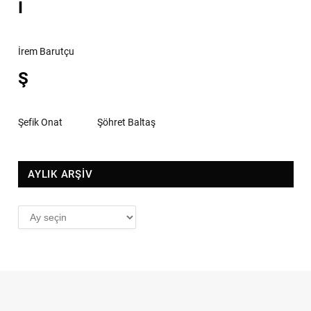
İ
İrem Barutçu
Ş
Şefik Onat
Şöhret Baltaş
AYLIK ARŞİV
AYLIK
ARŞİV