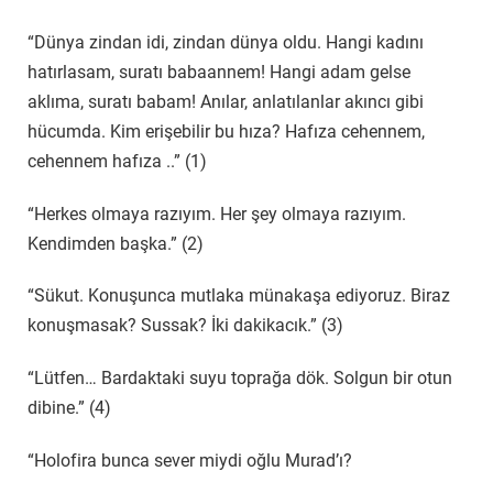
“Dünya zindan idi, zindan dünya oldu. Hangi kadını
hatırlasam, suratı babaannem! Hangi adam gelse
aklıma, suratı babam! Anılar, anlatılanlar akıncı gibi
hücumda. Kim erişebilir bu hıza? Hafıza cehennem,
cehennem hafıza ..” (1)
“Herkes olmaya razıyım. Her şey olmaya razıyım.
Kendimden başka.” (2)
“Sükut. Konuşunca mutlaka münakaşa ediyoruz. Biraz
konuşmasak? Sussak? İki dakikacık.” (3)
“Lütfen… Bardaktaki suyu toprağa dök. Solgun bir otun
dibine.” (4)
“Holofira bunca sever miydi oğlu Murad’ı?