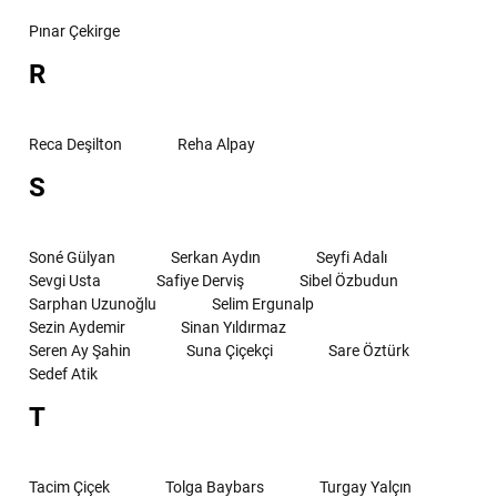
Pınar Çekirge
R
Reca Deşilton
Reha Alpay
S
Soné Gülyan
Serkan Aydın
Seyfi Adalı
Sevgi Usta
Safiye Derviş
Sibel Özbudun
Sarphan Uzunoğlu
Selim Ergunalp
Sezin Aydemir
Sinan Yıldırmaz
Seren Ay Şahin
Suna Çiçekçi
Sare Öztürk
Sedef Atik
T
Tacim Çiçek
Tolga Baybars
Turgay Yalçın