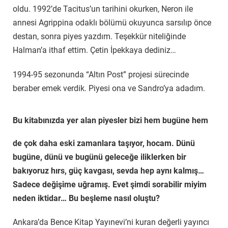
oldu. 1992’de Tacitus’un tarihini okurken, Neron ile
annesi Agrippina odaklı bölümü okuyunca sarsılıp önce
destan, sonra piyes yazdım. Teşekkür niteliğinde
Halman’a ithaf ettim. Çetin İpekkaya dediniz…
1994-95 sezonunda “Altın Post” projesi sürecinde
beraber emek verdik. Piyesi ona ve Sandro’ya adadım.
Bu kitabınızda yer alan piyesler bizi hem bugüne hem
de çok daha eski zamanlara taşıyor, hocam. Dünü
bugüne, dünü ve bugünü geleceğe iliklerken bir
bakıyoruz hırs, güç kavgası, sevda hep aynı kalmış…
Sadece değişime uğramış. Evet şimdi sorabilir miyim
neden iktidar… Bu beşleme nasıl oluştu?
Ankara’da Bence Kitap Yayınevi’ni kuran değerli yayıncı