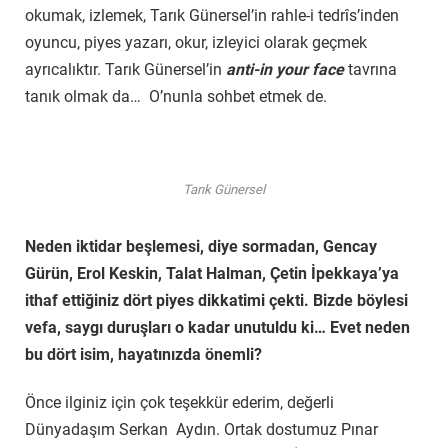
okumak, izlemek, Tarık Günersel’in rahle-i tedrîs’inden
oyuncu, piyes yazarı, okur, izleyici olarak geçmek
ayrıcalıktır. Tarık Günersel’in
anti-in your face
tavrına
tanık olmak da… O’nunla sohbet etmek de.
Tarık Günersel
Neden iktidar beşlemesi, diye sormadan, Gencay
Gürün, Erol Keskin, Talat Halman, Çetin İpekkaya’ya
ithaf ettiğiniz dört piyes dikkatimi çekti.
Bizde böylesi
vefa, saygı duruşları o kadar unutuldu ki… Evet neden
bu dört isim, hayatınızda önemli?
Önce ilginiz için çok teşekkür ederim, değerli
Dünyadaşım Serkan Aydın. Ortak dostumuz Pınar