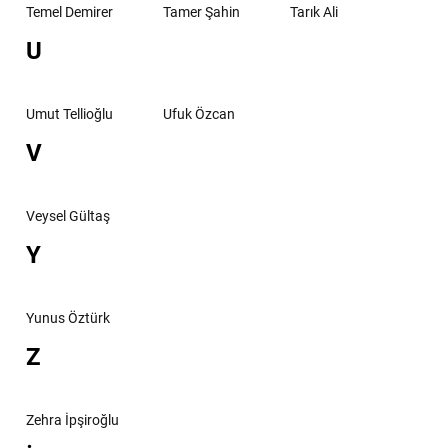
Temel Demirer
Tamer Şahin
Tarık Ali
U
Umut Tellioğlu
Ufuk Özcan
V
Veysel Gültaş
Y
Yunus Öztürk
Z
Zehra İpşiroğlu