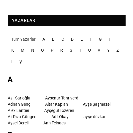
YAZARLAR
Tüm Yazarlar
A
B
C
D
E
F
G
H
I
K
M
N
O
P
R
S
T
U
V
Y
Z
İ
Ş
A
Aslı Sarıoğlu
Ayşenur Tanrıverdi
Adnan Genç
Altar Kaplan
Ayşe Şaşmazel
Alex Lantier
Ayşegül Tözeren
Ali Rıza Güngen
Adil Okay
ayşe düzkan
Aysel Dereli
Ann Telnaes