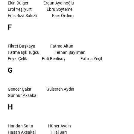
Ekin Dülger
Ergun Aydınoğlu
Erol Yeşilyurt
Ebru Soytemel
Enis Rıza Sakızlı
Eser Ördem
F
Fikret Başkaya
Fatma Altun
Fatma Işık Tuğcu
Ferhan Şaylıman
Feyzi Çelik
Foti Benlisoy
Fatma Yeşil
G
Gencer Çakır
Gülseren Aydın
Günnur Aksakal
H
Handan Salta
Hüner Aydın
Hasan Aksakal
Hilal Sarı