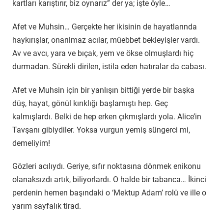
kartları karıştırır, biz oynarız” der ya; işte öyle…
Afet ve Muhsin… Gerçekte her ikisinin de hayatlarında
haykırışlar, onarılmaz acılar, müebbet bekleyişler vardı.
Av ve avcı, yara ve bıçak, yem ve ökse olmuşlardı hiç
durmadan. Sürekli dirilen, istila eden hatıralar da cabası.
Afet ve Muhsin için bir yanlışın bittiği yerde bir başka
düş, hayat, gönül kırıklığı başlamıştı hep. Geç
kalmışlardı. Belki de hep erken çıkmışlardı yola. Alice’in
Tavşanı gibiydiler. Yoksa vurgun yemiş süngerci mi,
demeliyim!
Gözleri acılıydı. Geriye, sıfır noktasına dönmek enikonu
olanaksızdı artık, biliyorlardı. O halde bir tabanca… İkinci
perdenin hemen başındaki o ‘Mektup Adam’ rolü ve ille o
yarım sayfalık tirad.