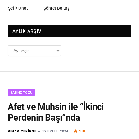
Şefik Onat
Şöhret Baltaş
AYLIK ARŞİV
AYLIK
ARŞİV
SAHNE TOZU
Afet ve Muhsin ile “İkinci
Perdenin Başı”nda
PINAR ÇEKIRGE
12 EYLÜL 2024
158