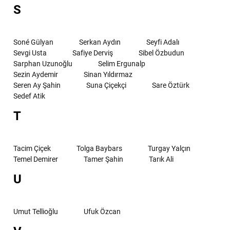
S
Soné Gülyan
Serkan Aydın
Seyfi Adalı
Sevgi Usta
Safiye Derviş
Sibel Özbudun
Sarphan Uzunoğlu
Selim Ergunalp
Sezin Aydemir
Sinan Yıldırmaz
Seren Ay Şahin
Suna Çiçekçi
Sare Öztürk
Sedef Atik
T
Tacim Çiçek
Tolga Baybars
Turgay Yalçın
Temel Demirer
Tamer Şahin
Tarık Ali
U
Umut Tellioğlu
Ufuk Özcan