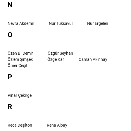
N
Nevra Akdemir
Nur Tuksavul
Nur Ergelen
O
Özen B. Demir
Özgür Seyhan
Özlem Şimşek
Özge Kar
Osman Akınhay
Ömer Çeşit
P
Pınar Çekirge
R
Reca Deşilton
Reha Alpay