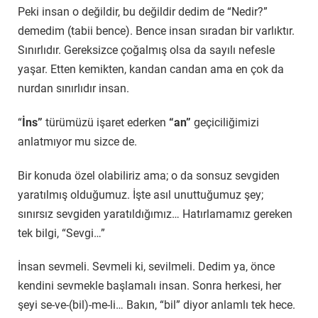
Peki insan o değildir, bu değildir dedim de “Nedir?”
demedim (tabii bence). Bence insan sıradan bir varlıktır.
Sınırlıdır. Gereksizce çoğalmış olsa da sayılı nefesle
yaşar. Etten kemikten, kandan candan ama en çok da
nurdan sınırlıdır insan.
“
İns”
türümüzü işaret ederken
“an”
geçiciliğimizi
anlatmıyor mu sizce de.
Bir konuda özel olabiliriz ama; o da sonsuz sevgiden
yaratılmış olduğumuz. İşte asıl unuttuğumuz şey;
sınırsız sevgiden yaratıldığımız… Hatırlamamız gereken
tek bilgi, “Sevgi…”
İnsan sevmeli. Sevmeli ki, sevilmeli. Dedim ya, önce
kendini sevmekle başlamalı insan. Sonra herkesi, her
şeyi se-ve-(bil)-me-li… Bakın, “bil” diyor anlamlı tek hece.