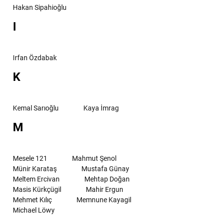
Hakan Sipahioğlu
I
Irfan Özdabak
K
Kemal Sarıoğlu
Kaya İmrag
M
Mesele 121
Mahmut Şenol
Münir Karataş
Mustafa Günay
Meltem Ercivan
Mehtap Doğan
Masis Kürkçügil
Mahir Ergun
Mehmet Kılıç
Memnune Kayagil
Michael Löwy