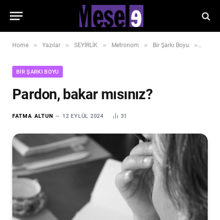
»
»
»
»
»
Home
Yazılar
SEYİRLİK
Metronom
Bir Şarkı Boyu
Pardon
BIR ŞARKI BOYU
Pardon, bakar mısınız?
FATMA ALTUN
12 EYLÜL 2024
31