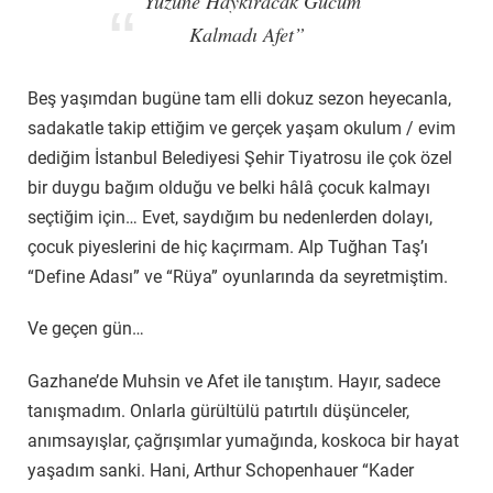
“
Yüzüne Haykıracak Gücüm
Kalmadı Afet”
Beş yaşımdan bugüne tam elli dokuz sezon heyecanla,
sadakatle takip ettiğim ve gerçek yaşam okulum / evim
dediğim İstanbul Belediyesi Şehir Tiyatrosu ile çok özel
bir duygu bağım olduğu ve belki hâlâ çocuk kalmayı
seçtiğim için… Evet, saydığım bu nedenlerden dolayı,
çocuk piyeslerini de hiç kaçırmam. Alp Tuğhan Taş’ı
“Define Adası” ve “Rüya” oyunlarında da seyretmiştim.
Ve geçen gün…
Gazhane’de Muhsin ve Afet ile tanıştım. Hayır, sadece
tanışmadım. Onlarla gürültülü patırtılı düşünceler,
anımsayışlar, çağrışımlar yumağında, koskoca bir hayat
yaşadım sanki. Hani, Arthur Schopenhauer “Kader