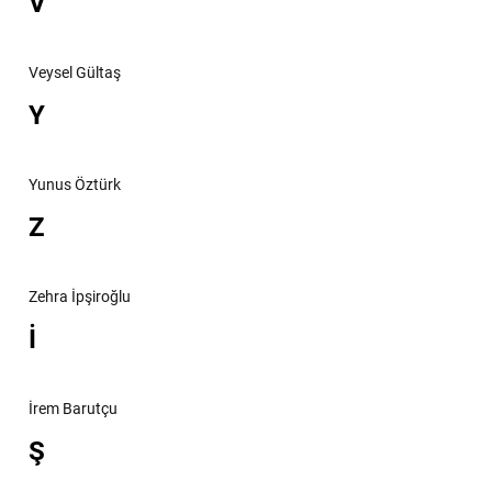
V
Veysel Gültaş
Y
Yunus Öztürk
Z
Zehra İpşiroğlu
İ
İrem Barutçu
Ş