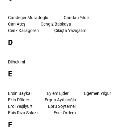
Candeğer Muradoğlu
Candan Yıldız
Can Ateş
Cengiz Başkaya
Cenk Karagören
Çıkışta Yazışalım
D
Dilhekimi
E
Ersin Baykal
Eylem Ejder
Egemen Yılgür
Ekin Dülger
Ergun Aydınoğlu
Erol Yeşilyurt
Ebru Soytemel
Enis Rıza Sakızlı
Eser Ördem
F