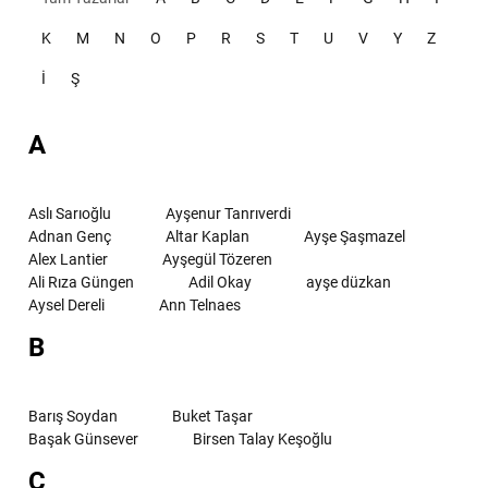
K
M
N
O
P
R
S
T
U
V
Y
Z
İ
Ş
A
Aslı Sarıoğlu
Ayşenur Tanrıverdi
Adnan Genç
Altar Kaplan
Ayşe Şaşmazel
Alex Lantier
Ayşegül Tözeren
Ali Rıza Güngen
Adil Okay
ayşe düzkan
Aysel Dereli
Ann Telnaes
B
Barış Soydan
Buket Taşar
Başak Günsever
Birsen Talay Keşoğlu
C