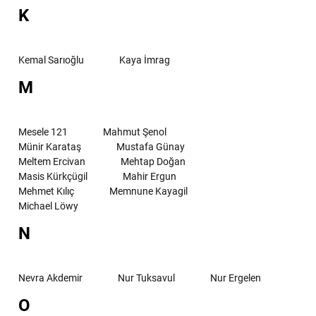
K
Kemal Sarıoğlu
Kaya İmrag
M
Mesele 121
Mahmut Şenol
Münir Karataş
Mustafa Günay
Meltem Ercivan
Mehtap Doğan
Masis Kürkçügil
Mahir Ergun
Mehmet Kılıç
Memnune Kayagil
Michael Löwy
N
Nevra Akdemir
Nur Tuksavul
Nur Ergelen
O