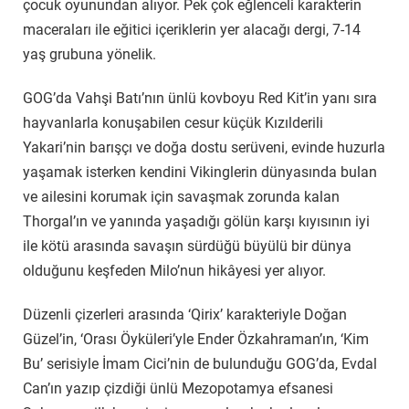
çocuk oyunundan alıyor. Pek çok eğlenceli karakterin
maceraları ile eğitici içeriklerin yer alacağı dergi, 7-14
yaş grubuna yönelik.
GOG’da Vahşi Batı’nın ünlü kovboyu Red Kit’in yanı sıra
hayvanlarla konuşabilen cesur küçük Kızılderili
Yakari’nin barışçı ve doğa dostu serüveni, evinde huzurla
yaşamak isterken kendini Vikinglerin dünyasında bulan
ve ailesini korumak için savaşmak zorunda kalan
Thorgal’ın ve yanında yaşadığı gölün karşı kıyısının iyi
ile kötü arasında savaşın sürdüğü büyülü bir dünya
olduğunu keşfeden Milo’nun hikâyesi yer alıyor.
Düzenli çizerleri arasında ‘Qirix’ karakteriyle Doğan
Güzel’in, ‘Orası Öyküleri’yle Ender Özkahraman’ın, ‘Kim
Bu’ serisiyle İmam Cici’nin de bulunduğu GOG’da, Evdal
Can’ın yazıp çizdiği ünlü Mezopotamya efsanesi