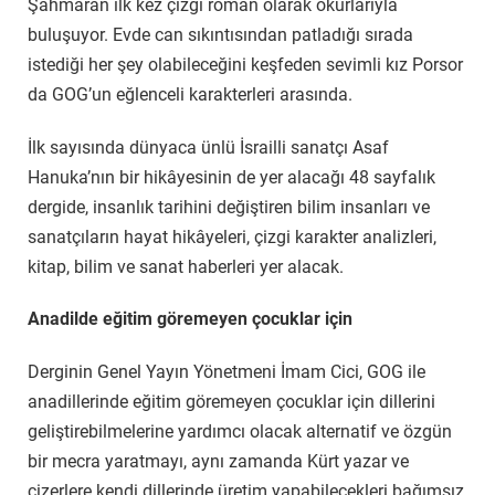
Şahmaran ilk kez çizgi roman olarak okurlarıyla
buluşuyor. Evde can sıkıntısından patladığı sırada
istediği her şey olabileceğini keşfeden sevimli kız Porsor
da GOG’un eğlenceli karakterleri arasında.
İlk sayısında dünyaca ünlü İsrailli sanatçı Asaf
Hanuka’nın bir hikâyesinin de yer alacağı 48 sayfalık
dergide, insanlık tarihini değiştiren bilim insanları ve
sanatçıların hayat hikâyeleri, çizgi karakter analizleri,
kitap, bilim ve sanat haberleri yer alacak.
Anadilde eğitim göremeyen çocuklar için
Derginin Genel Yayın Yönetmeni İmam Cici, GOG ile
anadillerinde eğitim göremeyen çocuklar için dillerini
geliştirebilmelerine yardımcı olacak alternatif ve özgün
bir mecra yaratmayı, aynı zamanda Kürt yazar ve
çizerlere kendi dillerinde üretim yapabilecekleri bağımsız