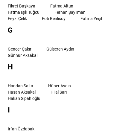
Fikret Başkaya
Fatma Altun
Fatma Işık Tuğcu
Ferhan Şaylıman
Feyzi Çelik
Foti Benlisoy
Fatma Yeşil
G
Gencer Çakır
Gülseren Aydın
Günnur Aksakal
H
Handan Salta
Hüner Aydın
Hasan Aksakal
Hilal Sarı
Hakan Sipahioğlu
I
Irfan Özdabak