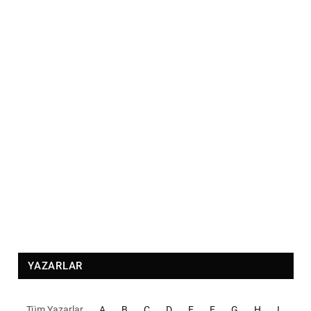
YAZARLAR
Tüm Yazarlar
A
B
C
D
E
F
G
H
I