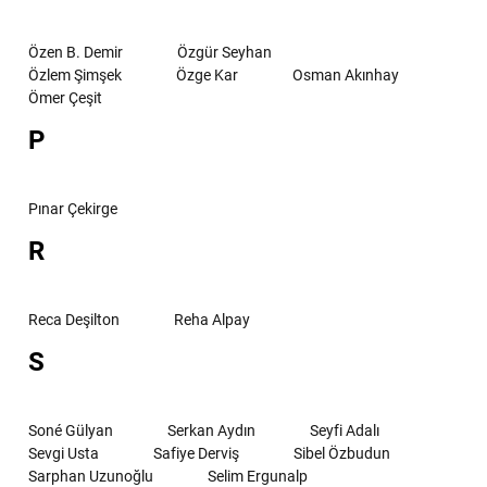
Özen B. Demir
Özgür Seyhan
Özlem Şimşek
Özge Kar
Osman Akınhay
Ömer Çeşit
P
Pınar Çekirge
R
Reca Deşilton
Reha Alpay
S
Soné Gülyan
Serkan Aydın
Seyfi Adalı
Sevgi Usta
Safiye Derviş
Sibel Özbudun
Sarphan Uzunoğlu
Selim Ergunalp