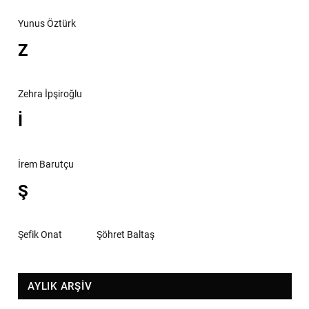
Yunus Öztürk
Z
Zehra İpşiroğlu
İ
İrem Barutçu
Ş
Şefik Onat
Şöhret Baltaş
AYLIK ARŞİV