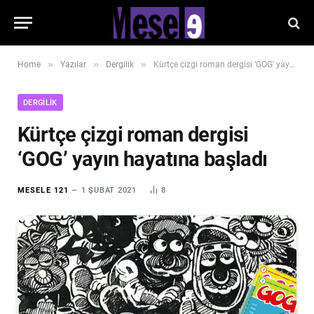
»
»
»
Home
Yazılar
Dergilik
Kürtçe çizgi roman dergisi ‘GOG’ yayın hayatına başladı
DERGILIK
Kürtçe çizgi roman dergisi
‘GOG’ yayın hayatına başladı
MESELE 121
1 ŞUBAT 2021
8