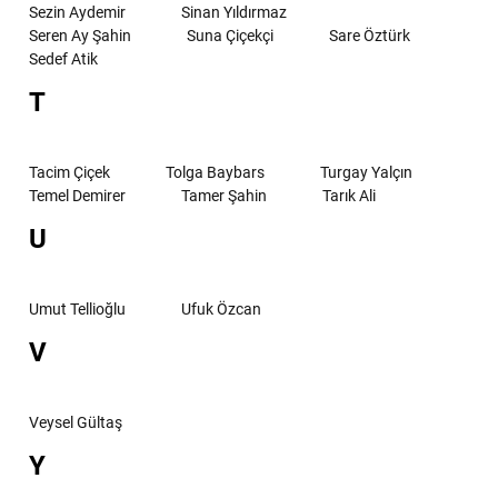
Sezin Aydemir
Sinan Yıldırmaz
Seren Ay Şahin
Suna Çiçekçi
Sare Öztürk
Sedef Atik
T
Tacim Çiçek
Tolga Baybars
Turgay Yalçın
Temel Demirer
Tamer Şahin
Tarık Ali
U
Umut Tellioğlu
Ufuk Özcan
V
Veysel Gültaş
Y