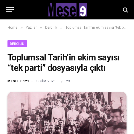
»
»
»
Home
Yazılar
Dergilik
Toplumsal Tarih’in ekim sayısı “tek parti” dosyasıyla çıktı
DERGILIK
Toplumsal Tarih’in ekim sayısı
“tek parti” dosyasıyla çıktı
MESELE 121
9 EKIM 2025
23