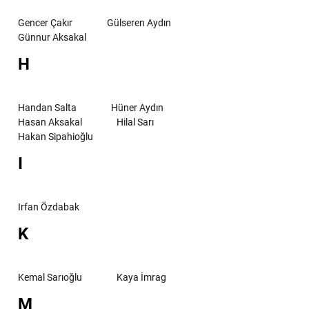
Gencer Çakır
Gülseren Aydın
Günnur Aksakal
H
Handan Salta
Hüner Aydın
Hasan Aksakal
Hilal Sarı
Hakan Sipahioğlu
I
Irfan Özdabak
K
Kemal Sarıoğlu
Kaya İmrag
M