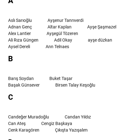
A
Aslı Sarıoğlu
Ayşenur Tanrıverdi
Adnan Genç
Altar Kaplan
Ayşe Şaşmazel
Alex Lantier
Ayşegül Tözeren
Ali Rıza Güngen
Adil Okay
ayşe düzkan
Aysel Dereli
Ann Telnaes
B
Barış Soydan
Buket Taşar
Başak Günsever
Birsen Talay Keşoğlu
C
Candeğer Muradoğlu
Candan Yıldız
Can Ateş
Cengiz Başkaya
Cenk Karagören
Çıkışta Yazışalım