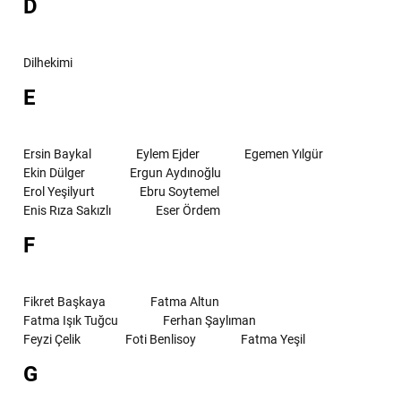
D
Dilhekimi
E
Ersin Baykal
Eylem Ejder
Egemen Yılgür
Ekin Dülger
Ergun Aydınoğlu
Erol Yeşilyurt
Ebru Soytemel
Enis Rıza Sakızlı
Eser Ördem
F
Fikret Başkaya
Fatma Altun
Fatma Işık Tuğcu
Ferhan Şaylıman
Feyzi Çelik
Foti Benlisoy
Fatma Yeşil
G