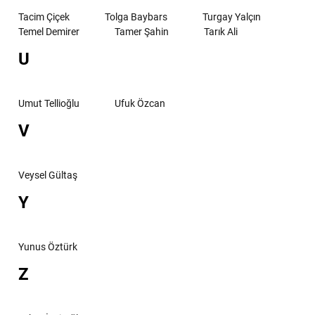
Tacim Çiçek
Tolga Baybars
Turgay Yalçın
Temel Demirer
Tamer Şahin
Tarık Ali
U
Umut Tellioğlu
Ufuk Özcan
V
Veysel Gültaş
Y
Yunus Öztürk
Z