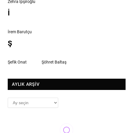
Zehra İpşiroğlu
İ
İrem Barutçu
Ş
Şefik Onat
Şöhret Baltaş
AYLIK ARŞİV
AYLIK
ARŞİV