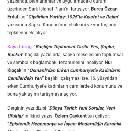
yazısında, planlananlar ve uygulamadaki durum
üzerinden Şark Islahat Planı’nı tartışıyor.
Burcu Özcan
Erdal
ise “
Giydirilen Yurttaş: 1925’te Kıyafet ve Rejim
”
yazısında Şapka Kanunu’nun etkilerini ve yurttaşların
tepkilerini ele alıyor.
Kaya İmrag
, “
Başlığın Toplumsal Tarihi: Fes, Şapka,
Kasket
” başlıklı yazısında, şapka meselesinin toplumsal
ve sembolik bağlamdaki tezahürlerini inceliyor.
Nur
Kıpçak
‘ın “
Osmanlı’dan Erken Cumhuriyet’e Kadınların
Camilerdeki Yeri
” başlıklı çalışması ise, 16. yüzyıldan
erken Cumhuriyet’e kadınların camilerdeki konumunu ve
buna yaklaşımı tartışmaya açıyor.
Derginin yazı dizisi “
Dünya Tarihi: Yeni Sorular, Yeni
Ufuklar
”ın ikinci yazısı
Özlem Çaykent
‘ten geliyor:
“
Epistemik Hegemonya ve İsyan: Modernliğin Karanlık