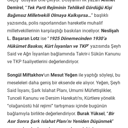
Demirel
, “
Tek Parti Rejiminin Tehlikeli Gördüğü Kişi
Bağımsız Milletvekili Olmaya Kalkışırsa…
” başlıklı
yazısında, polis raporlarından hareketle muhalif
milletvekillerinin karşılaştığı baskıları inceliyor.
Neslişah
L. Başaran Lotz
ise “
1925 Dönemecinden 1930’a
Hükümet Baskısı, Kürt İsyanları ve TKP
” yazısında Şeyh
Said ve Ağrı İsyanları bağlamında Takrir-i Sükûn Kanunu
ve TKP faaliyetlerini değerlendiriyor.
Songül Miftakhov
‘un
Mesut Yeğen
ile yaptığı söyleşi, bu
meseleleri daha geniş bir eksende ele alıyor. Yeğen, Şeyh
Said İsyanı, Şark Islahat Planı, Umumi Müfettişlikler,
Tunceli Kanunu ve Dersim Harekatı’nı, Kürtlere yönelik
“olağanüstü hâl rejimi” tartışması içinde bugünün
bağlamıyla birlikte değerlendiriyor.
Burak Yüksel
, “
Bir
Asır Sonra Şark Islahat Planı’nı Yeniden Düşünmek
”