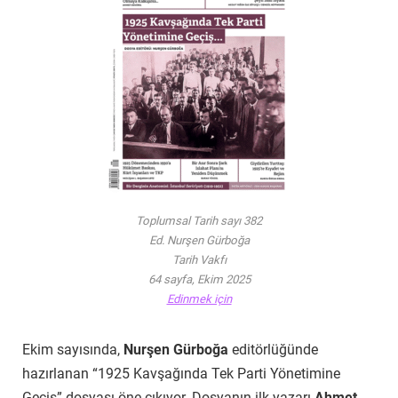
Toplumsal Tarih sayı 382
Ed. Nurşen Gürboğa
Tarih Vakfı
64 sayfa, Ekim 2025
Edinmek için
Ekim sayısında,
Nurşen Gürboğa
editörlüğünde
hazırlanan “1925 Kavşağında Tek Parti Yönetimine
Geçiş” dosyası öne çıkıyor. Dosyanın ilk yazarı
Ahmet