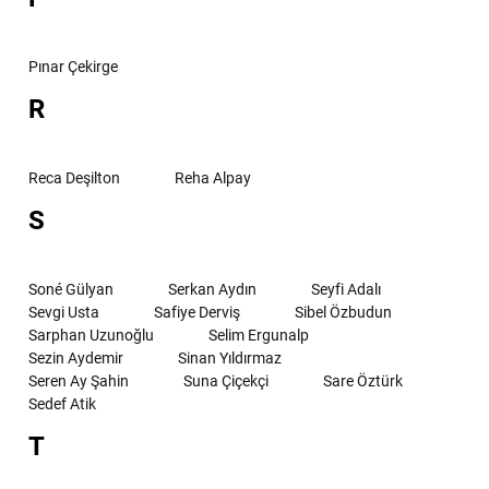
Pınar Çekirge
R
Reca Deşilton
Reha Alpay
S
Soné Gülyan
Serkan Aydın
Seyfi Adalı
Sevgi Usta
Safiye Derviş
Sibel Özbudun
Sarphan Uzunoğlu
Selim Ergunalp
Sezin Aydemir
Sinan Yıldırmaz
Seren Ay Şahin
Suna Çiçekçi
Sare Öztürk
Sedef Atik
T