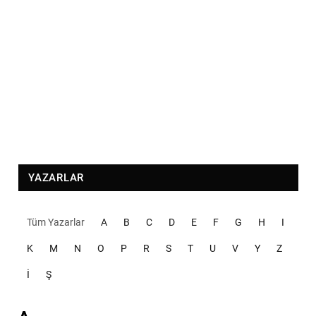
YAZARLAR
Tüm Yazarlar
A
B
C
D
E
F
G
H
I
K
M
N
O
P
R
S
T
U
V
Y
Z
İ
Ş