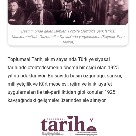
Basının önde gelen isimleri 1925'te Elazığ'da Şark İstiklal
Mahkemesi'nde Gazeteciler Davası'nda yargılanırken (Kaynak: Pera
Mezat)
Toplumsal Tarih, ekim sayısında Türkiye siyasal
tarihinde otoriterleşmenin önemli bir eşiği olan 1925
yılına odaklanıyor. Bu sayıda basın özgürlüğü, sansür,
milliyetçilik ve Kürt meselesi, rejim ve kılık kıyafet
uygulamaları ile tek-parti iktidarı gibi konular, 1925
kavşağındaki gelişmeler üzerinden ele alınıyor.