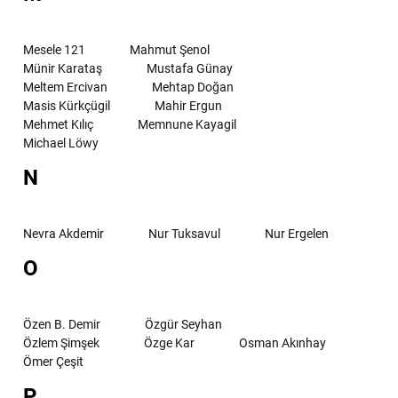
Mesele 121
Mahmut Şenol
Münir Karataş
Mustafa Günay
Meltem Ercivan
Mehtap Doğan
Masis Kürkçügil
Mahir Ergun
Mehmet Kılıç
Memnune Kayagil
Michael Löwy
N
Nevra Akdemir
Nur Tuksavul
Nur Ergelen
O
Özen B. Demir
Özgür Seyhan
Özlem Şimşek
Özge Kar
Osman Akınhay
Ömer Çeşit
P