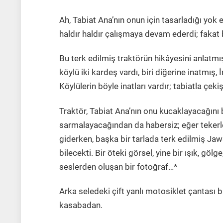
Ah, Tabiat Ana’nın onun için tasarladığı yok 
haldır haldır çalışmaya devam ederdi; fakat 
Bu terk edilmiş traktörün hikâyesini anlatm
köylü iki kardeş vardı, biri diğerine inatmış,
Köylülerin böyle inatları vardır; tabiatla çek
Traktör, Tabiat Ana’nın onu kucaklayacağını b
sarmalayacağından da habersiz; eğer tekerle
giderken, başka bir tarlada terk edilmiş Ja
bilecekti. Bir öteki görsel, yine bir ışık, gö
seslerden oluşan bir fotoğraf…*
Arka seledeki çift yanlı motosiklet çantası b
kasabadan.