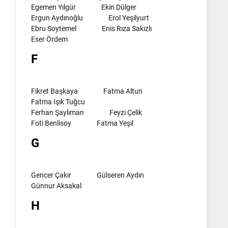
Egemen Yılgür
Ekin Dülger
Ergun Aydınoğlu
Erol Yeşilyurt
Ebru Soytemel
Enis Rıza Sakızlı
Eser Ördem
F
Fikret Başkaya
Fatma Altun
Fatma Işık Tuğcu
Ferhan Şaylıman
Feyzi Çelik
Foti Benlisoy
Fatma Yeşil
G
Gencer Çakır
Gülseren Aydın
Günnur Aksakal
H