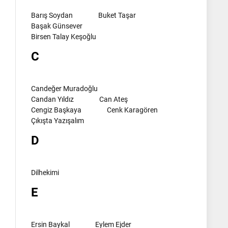
Barış Soydan
Buket Taşar
Başak Günsever
Birsen Talay Keşoğlu
C
Candeğer Muradoğlu
Candan Yıldız
Can Ateş
Cengiz Başkaya
Cenk Karagören
Çıkışta Yazışalım
D
Dilhekimi
E
Ersin Baykal
Eylem Ejder