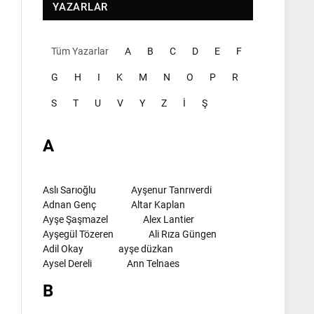
YAZARLAR
Tüm Yazarlar
A
B
C
D
E
F
G
H
I
K
M
N
O
P
R
S
T
U
V
Y
Z
İ
Ş
A
Aslı Sarıoğlu
Ayşenur Tanrıverdi
Adnan Genç
Altar Kaplan
Ayşe Şaşmazel
Alex Lantier
Ayşegül Tözeren
Ali Rıza Güngen
Adil Okay
ayşe düzkan
Aysel Dereli
Ann Telnaes
B