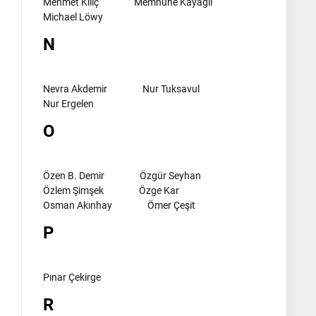
Mehmet Kılıç
Memnune Kayagil
Michael Löwy
N
Nevra Akdemir
Nur Tuksavul
Nur Ergelen
O
Özen B. Demir
Özgür Seyhan
Özlem Şimşek
Özge Kar
Osman Akınhay
Ömer Çeşit
P
Pınar Çekirge
R