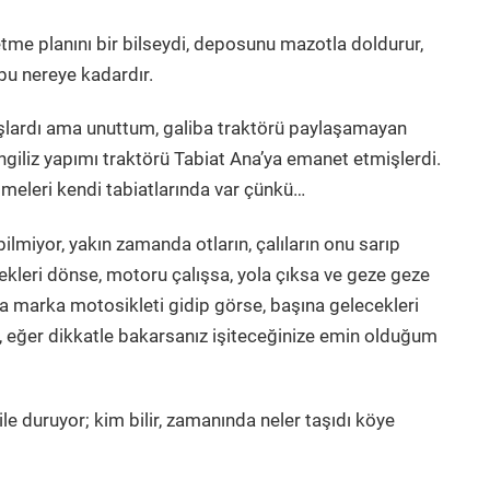
etme planını bir bilseydi, deposunu mazotla doldurur,
bu nereye kadardır.
ışlardı ama unuttum, galiba traktörü paylaşamayan
 İngiliz yapımı traktörü Tabiat Ana’ya emanet etmişlerdi.
işmeleri kendi tabiatlarında var çünkü…
ilmiyor, yakın zamanda otların, çalıların onu sarıp
kleri dönse, motoru çalışsa, yola çıksa ve geze geze
wa marka motosikleti gidip görse, başına gelecekleri
lge, eğer dikkatle bakarsanız işiteceğinize emin olduğum
ile duruyor; kim bilir, zamanında neler taşıdı köye