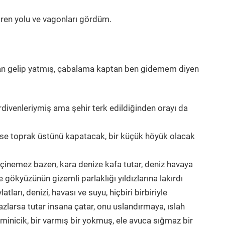
tren yolu ve vagonları gördüm.
an gelip yatmış, çabalama kaptan ben gidemem diyen
divenleriymiş ama şehir terk edildiğinden orayı da
rse toprak üstünü kapatacak, bir küçük höyük olacak
eçinemez bazen, kara denize kafa tutar, deniz havaya
e gökyüzünün gizemli parlaklığı yıldızlarına lakırdı
tları, denizi, havası ve suyu, hiçbiri birbiriyle
larsa tutar insana çatar, onu uslandırmaya, ıslah
k minicik, bir varmış bir yokmuş, ele avuca sığmaz bir