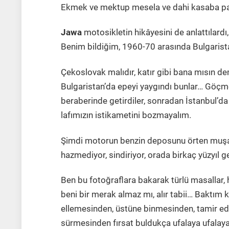
Ekmek ve mektup mesela ve dahi kasaba paz
Jawa
motosikletin hikâyesini de anlattılard
Benim bildiğim, 1960-70 arasında Bulgarist
Çekoslovak malıdır, katır gibi bana mısın dem
Bulgaristan’da epeyi yaygındı bunlar… Göçme
beraberinde getirdiler, sonradan İstanbul’da 
lafımızın istikametini bozmayalım.
Şimdi motorun benzin deposunu örten muşamb
hazmediyor, sindiriyor, orada birkaç yüzyıl ge
Ben bu fotoğraflara bakarak türlü masallar, 
beni bir merak almaz mı, alır tabii… Baktım k
ellemesinden, üstüne binmesinden, tamir edi
sürmesinden fırsat buldukça ufalaya ufalay