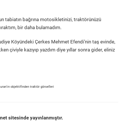
un tabiatın bağrına motosikletinizi, traktörünüzü
bıraktım, bir daha bulamadım.
udiye Köyündeki Çerkes Mehmet Efendi’nin taş evinde,
en çiviyle kazıyıp yazdım diye yıllar sonra gider, eliniz
uran’ın objektifinden traktör görselleri
net sitesinde yayınlanmıştır.