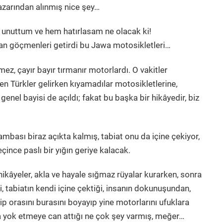
arından alınmış nice şey…
ı, unuttum ve hem hatırlasam ne olacak ki!
an göçmenleri getirdi bu Jawa motosikletleri…
ez, çayır bayır tırmanır motorlardı. O vakitler
n Türkler gelirken kıyamadılar motosikletlerine,
genel bayisi de açıldı; fakat bu başka bir hikâyedir, biz
ası biraz açıkta kalmış, tabiat onu da içine çekiyor,
çince paslı bir yığın geriye kalacak.
hikâyeler, akla ve hayale sığmaz rüyalar kurarken, sonra
i, tabiatın kendi içine çektiği, insanın dokunuşundan,
p orasını burasını boyayıp yine motorlarını ufuklara
a yok etmeye can attığı ne çok şey varmış, meğer…