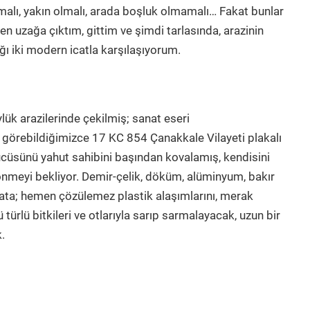
malı, yakın olmalı, arada boşluk olmamalı… Fakat bunlar
den uzağa çıktım, gittim ve şimdi tarlasında, arazinin
ığı iki modern icatla karşılaşıyorum.
öylük arazilerinde çekilmiş; sanat eseri
 görebildiğimizce 17 KC 854 Çanakkale Vilayeti plakalı
sürücüsünü yahut sahibini başından kovalamış, kendisini
nmeyi bekliyor. Demir-çelik, döküm, alüminyum, bakır
ata; hemen çözülemez plastik alaşımlarını, merak
türlü bitkileri ve otlarıyla sarıp sarmalayacak, uzun bir
.