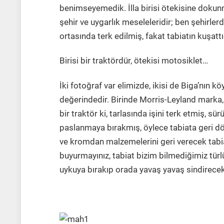
benimseyemedik. İlla birisi ötekisine dokun
şehir ve uygarlık meseleleridir; ben şehirler
ortasında terk edilmiş, fakat tabiatın kuşatt
Birisi bir traktördür, ötekisi motosiklet…
İki fotoğraf var elimizde, ikisi de Biga’nın k
değerindedir. Birinde Morris-Leyland marka,
bir traktör ki, tarlasında işini terk etmiş, 
paslanmaya bırakmış, öylece tabiata geri dö
ve kromdan malzemelerini geri verecek tabi
buyurmayınız, tabiat bizim bilmediğimiz türlü 
uykuya bırakıp orada yavaş yavaş sindirecek