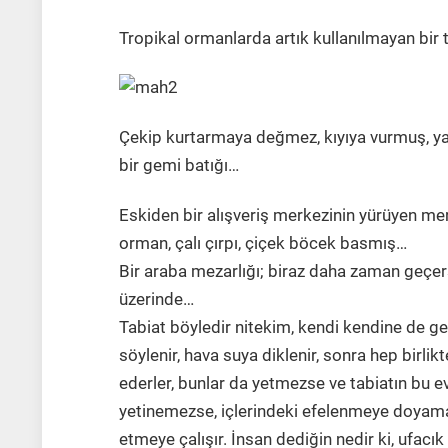
Tropikal ormanlarda artık kullanılmayan bir 
Çekip kurtarmaya değmez, kıyıya vurmuş, y
bir gemi batığı…
Eskiden bir alışveriş merkezinin yürüyen mer
orman, çalı çırpı, çiçek böcek basmış…
Bir araba mezarlığı; biraz daha zaman geçe
üzerinde…
Tabiat böyledir nitekim, kendi kendine de g
söylenir, hava suya diklenir, sonra hep birlikt
ederler, bunlar da yetmezse ve tabiatın bu evla
yetinemezse, içlerindeki efelenmeye doyamaz
etmeye çalışır. İnsan dediğin nedir ki, ufacı