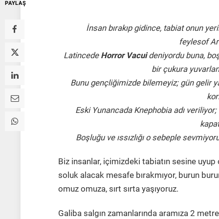
PAYLAŞ
İnsan bırakıp gidince, tabiat onun ye
feylesof Ar
Latincede
Horror Vacui
deniyordu buna, bo
bir çukura yuvarla
Bunu gençliğimizde bilemeyiz; gün gelir ya
kor
Eski Yunancada Knephobia adı veriliyor; 
kapa
Boşluğu ve ıssızlığı o sebeple sevmiyoruz
Biz insanlar, içimizdeki tabiatın sesine uyup
soluk alacak mesafe bırakmıyor, burun buruna 
omuz omuza, sırt sırta yaşıyoruz.
Galiba salgın zamanlarında aramıza 2 metr