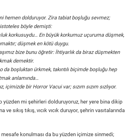
rini hemen dolduruyor.
Zira tabiat boşluğu sevmez;
istoteles böyle demişti:
şluk korkusuydu…
En büyük korkumuz uçuruma düşmek,
nmaktır; düşmek en kötü duygu.
şımız bize bunu öğretir: İhtiyarlık da biraz düşmekten
kmak demektir.
o da boşluktan ürkmek, takıntılı biçimde boşluğu hep
tmak anlamında…
, içimizde bir Horror Vacui var; sızım sızım sızlıyor.
 o yüzden mi şehirleri dolduruyoruz, her yere bina dikip
ve sıkış tıkış, vıcık vıcık duruyor, şehrin vasıtalarında
e mesafe konulması da bu yüzden içimize sinmedi;