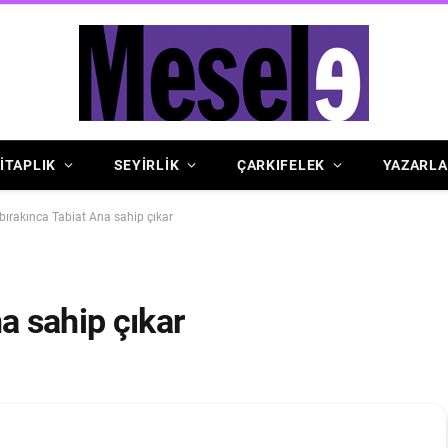
İTAPLIK
SEYİRLİK
ÇARKIFELEK
YAZARLA
bırakınca Tabiat Ana sahip çıkar
a sahip çıkar