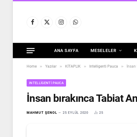
Facebook
X
Instagram
WhatsApp
(Twitter)
ANA SAYFA
MESELELER
K
»
»
»
»
Home
Yazılar
KİTAPLIK
Intelligenti Pauca
İnsan 
INTELLIGENTI PAUCA
İnsan bırakınca Tabiat An
MAHMUT ŞENOL
25 EYLÜL 2020
25