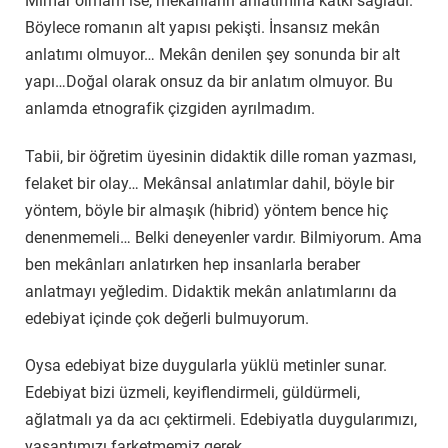
Mimar olmam ise, mekânların anlatımına katkı sağladı.
Böylece romanın alt yapısı pekişti. İnsansız mekân
anlatımı olmuyor… Mekân denilen şey sonunda bir alt
yapı…Doğal olarak onsuz da bir anlatım olmuyor. Bu
anlamda etnografik çizgiden ayrılmadım.
Tabii, bir öğretim üyesinin didaktik dille roman yazması,
felaket bir olay… Mekânsal anlatımlar dahil, böyle bir
yöntem, böyle bir almaşık (hibrid) yöntem bence hiç
denenmemeli… Belki deneyenler vardır. Bilmiyorum. Ama
ben mekânları anlatırken hep insanlarla beraber
anlatmayı yeğledim. Didaktik mekân anlatımlarını da
edebiyat içinde çok değerli bulmuyorum.
Oysa edebiyat bize duygularla yüklü metinler sunar.
Edebiyat bizi üzmeli, keyiflendirmeli, güldürmeli,
ağlatmalı ya da acı çektirmeli. Edebiyatla duygularımızı,
yaşantımızı farketmemiz gerek…