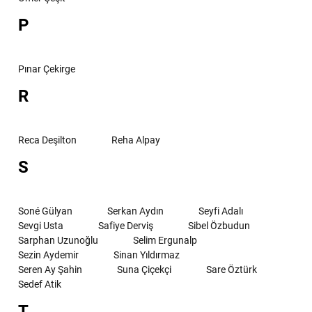
P
Pınar Çekirge
R
Reca Deşilton
Reha Alpay
S
Soné Gülyan
Serkan Aydın
Seyfi Adalı
Sevgi Usta
Safiye Derviş
Sibel Özbudun
Sarphan Uzunoğlu
Selim Ergunalp
Sezin Aydemir
Sinan Yıldırmaz
Seren Ay Şahin
Suna Çiçekçi
Sare Öztürk
Sedef Atik
T