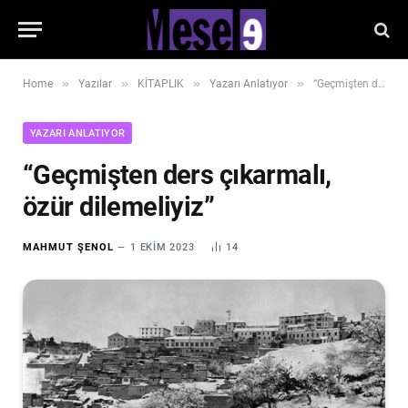
»
»
»
»
Home
Yazılar
KİTAPLIK
Yazarı Anlatıyor
“Geçmişten ders çıkarmalı, özür dilemeliyiz”
YAZARI ANLATIYOR
“Geçmişten ders çıkarmalı,
özür dilemeliyiz”
MAHMUT ŞENOL
1 EKIM 2023
14