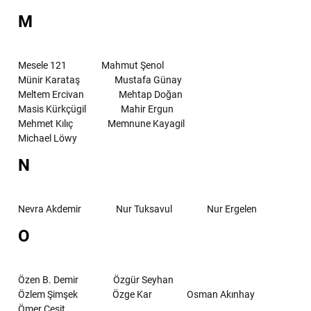
M
Mesele 121
Mahmut Şenol
Münir Karataş
Mustafa Günay
Meltem Ercivan
Mehtap Doğan
Masis Kürkçügil
Mahir Ergun
Mehmet Kılıç
Memnune Kayagil
Michael Löwy
N
Nevra Akdemir
Nur Tuksavul
Nur Ergelen
O
Özen B. Demir
Özgür Seyhan
Özlem Şimşek
Özge Kar
Osman Akınhay
Ömer Çeşit