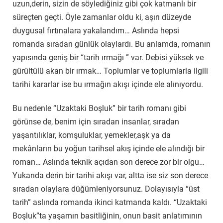
uzun,derin, sizin de söylediğiniz gibi çok katmanlı bir
süreçten geçti. Öyle zamanlar oldu ki, aşırı düzeyde
duygusal fırtınalara yakalandım… Aslında hepsi
romanda sıradan günlük olaylardı. Bu anlamda, romanın
yapısında geniş bir “tarih ırmağı ” var. Debisi yüksek ve
gürültülü akan bir ırmak… Toplumlar ve toplumlarla ilgili
tarihi kararlar ise bu ırmağın akışı içinde ele alınıyordu.
Bu nedenle “Uzaktaki Boşluk” bir tarih romanı gibi
görünse de, benim için sıradan insanlar, sıradan
yaşantılıklar, komşuluklar, yemekler,aşk ya da
mekânların bu yoğun tarihsel akış içinde ele alındığı bir
roman… Aslında teknik açıdan son derece zor bir olgu…
Yukarıda derin bir tarihi akışı var, altta ise siz son derece
sıradan olaylara düğümleniyorsunuz. Dolayısıyla “üst
tarih” aslında romanda ikinci katmanda kaldı. “Uzaktaki
Boşluk”ta yaşamın basitliğinin, onun basit anlatımının