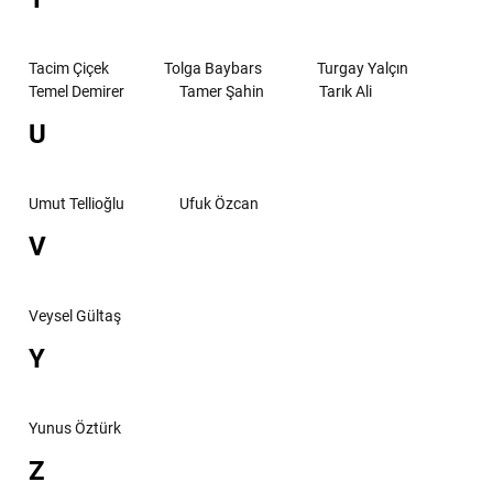
Tacim Çiçek
Tolga Baybars
Turgay Yalçın
Temel Demirer
Tamer Şahin
Tarık Ali
U
Umut Tellioğlu
Ufuk Özcan
V
Veysel Gültaş
Y
Yunus Öztürk
Z