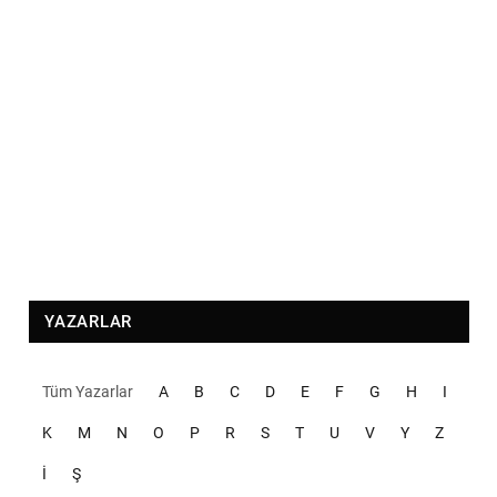
YAZARLAR
Tüm Yazarlar
A
B
C
D
E
F
G
H
I
K
M
N
O
P
R
S
T
U
V
Y
Z
İ
Ş