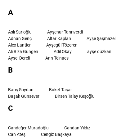
A
Aslı Sarıoğlu
Ayşenur Tanrıverdi
Adnan Genç
Altar Kaplan
Ayşe Şaşmazel
Alex Lantier
Ayşegül Tözeren
Ali Rıza Güngen
Adil Okay
ayşe düzkan
Aysel Dereli
Ann Telnaes
B
Barış Soydan
Buket Taşar
Başak Günsever
Birsen Talay Keşoğlu
C
Candeğer Muradoğlu
Candan Yıldız
Can Ateş
Cengiz Başkaya