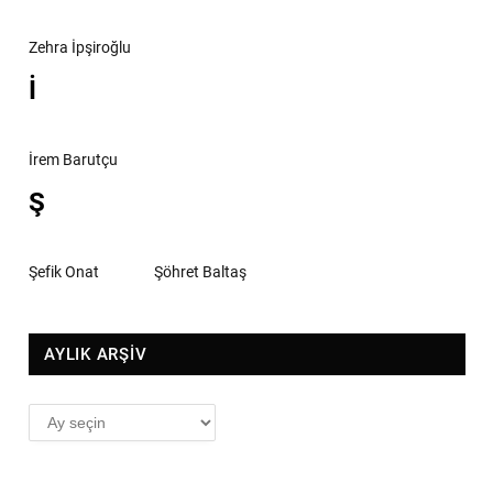
Zehra İpşiroğlu
İ
İrem Barutçu
Ş
Şefik Onat
Şöhret Baltaş
AYLIK ARŞİV
AYLIK
ARŞİV