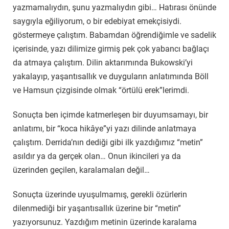
yazmamalıydın, şunu yazmalıydın gibi… Hatırası önünde
saygıyla eğiliyorum, o bir edebiyat emekçisiydi.
göstermeye çalıştım. Babamdan öğrendiğimle ve sadelik
içerisinde, yazı dilimize girmiş pek çok yabancı bağlaçı
da atmaya çalıştım. Dilin aktarımında Bukowski’yi
yakalayıp, yaşantısallık ve duyguların anlatımında Böll
ve Hamsun çizgisinde olmak “örtülü erek”lerimdi.
Sonuçta ben içimde katmerleşen bir duyumsamayı, bir
anlatımı, bir “koca hikâye”yi yazı dilinde anlatmaya
çalıştım. Derrida’nın dediği gibi ilk yazdığımız “metin”
asıldır ya da gerçek olan… Onun ikincileri ya da
üzerinden geçilen, karalamaları değil…
Sonuçta üzerinde uyuşulmamış, gerekli özürlerin
dilenmediği bir yaşantısallık üzerine bir “metin”
yazıyorsunuz. Yazdığım metinin üzerinde karalama