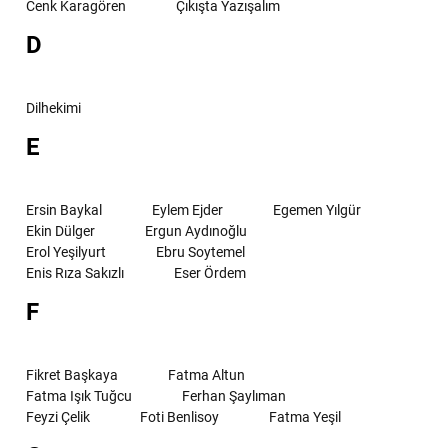
Cenk Karagören
Çıkışta Yazışalım
D
Dilhekimi
E
Ersin Baykal
Eylem Ejder
Egemen Yılgür
Ekin Dülger
Ergun Aydınoğlu
Erol Yeşilyurt
Ebru Soytemel
Enis Rıza Sakızlı
Eser Ördem
F
Fikret Başkaya
Fatma Altun
Fatma Işık Tuğcu
Ferhan Şaylıman
Feyzi Çelik
Foti Benlisoy
Fatma Yeşil