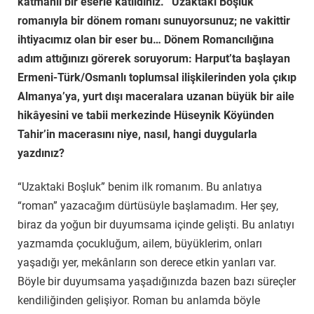
katmanlı bir eserle katıldınız. “Uzaktaki Boşluk”
romanıyla bir dönem romanı sunuyorsunuz; ne vakittir
ihtiyacımız olan bir eser bu… Dönem Romancılığına
adım attığınızı görerek soruyorum: Harput’ta başlayan
Ermeni-Türk/Osmanlı toplumsal ilişkilerinden yola çıkıp
Almanya’ya, yurt dışı maceralara uzanan büyük bir aile
hikâyesini ve tabii merkezinde Hüseynik Köyünden
Tahir’in macerasını niye, nasıl, hangi duygularla
yazdınız?
“Uzaktaki Boşluk” benim ilk romanım. Bu anlatıya
“roman” yazacağım dürtüsüyle başlamadım. Her şey,
biraz da yoğun bir duyumsama içinde gelişti. Bu anlatıyı
yazmamda çocukluğum, ailem, büyüklerim, onları
yaşadığı yer, mekânların son derece etkin yanları var.
Böyle bir duyumsama yaşadığınızda bazen bazı süreçler
kendiliğinden gelişiyor. Roman bu anlamda böyle