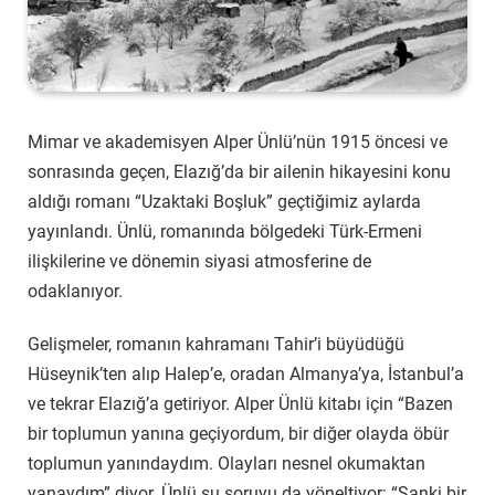
Mimar ve akademisyen Alper Ünlü’nün 1915 öncesi ve
sonrasında geçen, Elazığ’da bir ailenin hikayesini konu
aldığı romanı “Uzaktaki Boşluk” geçtiğimiz aylarda
yayınlandı. Ünlü, romanında bölgedeki Türk-Ermeni
ilişkilerine ve dönemin siyasi atmosferine de
odaklanıyor.
Gelişmeler, romanın kahramanı Tahir’i büyüdüğü
Hüseynik’ten alıp Halep’e, oradan Almanya’ya, İstanbul’a
ve tekrar Elazığ’a getiriyor. Alper Ünlü kitabı için “Bazen
bir toplumun yanına geçiyordum, bir diğer olayda öbür
toplumun yanındaydım. Olayları nesnel okumaktan
yanaydım” diyor. Ünlü şu soruyu da yöneltiyor: “Sanki bir