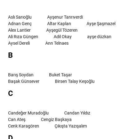
Aslı Sarıoğlu
Ayşenur Tanrıverdi
Adnan Genç
Altar Kaplan
Ayşe Şaşmazel
Alex Lantier
Ayşegül Tözeren
Ali Rıza Güngen
Adil Okay
ayşe düzkan
Aysel Dereli
Ann Telnaes
B
Barış Soydan
Buket Taşar
Başak Günsever
Birsen Talay Keşoğlu
C
Candeğer Muradoğlu
Candan Yıldız
Can Ateş
Cengiz Başkaya
Cenk Karagören
Çıkışta Yazışalım
D