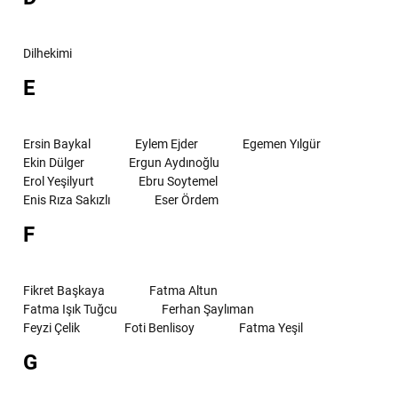
Dilhekimi
E
Ersin Baykal
Eylem Ejder
Egemen Yılgür
Ekin Dülger
Ergun Aydınoğlu
Erol Yeşilyurt
Ebru Soytemel
Enis Rıza Sakızlı
Eser Ördem
F
Fikret Başkaya
Fatma Altun
Fatma Işık Tuğcu
Ferhan Şaylıman
Feyzi Çelik
Foti Benlisoy
Fatma Yeşil
G