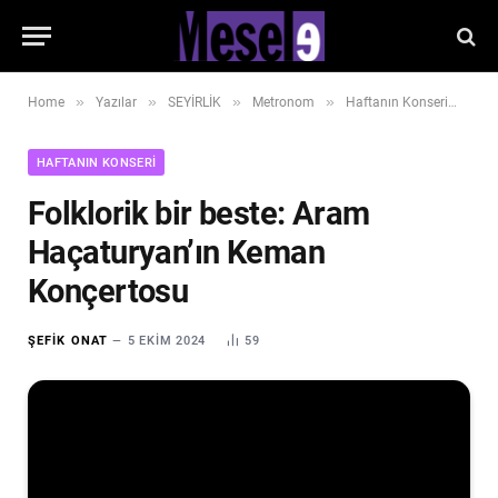
»
»
»
»
»
Home
Yazılar
SEYİRLİK
Metronom
Haftanın Konseri
Fol
HAFTANIN KONSERI
Folklorik bir beste: Aram
Haçaturyan’ın Keman
Konçertosu
ŞEFIK ONAT
5 EKIM 2024
59