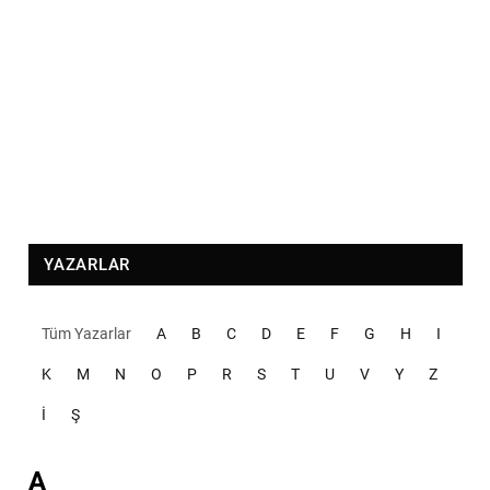
YAZARLAR
Tüm Yazarlar
A
B
C
D
E
F
G
H
I
K
M
N
O
P
R
S
T
U
V
Y
Z
İ
Ş
A