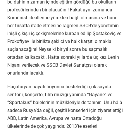
bu dahinin zaman içinde eğitim gördüğü bu okulların
profesörlerinden bir olacağını! Fakat aynı zamanda
Komünist ideallerine yürekten bağlı olmasına ve bunu
her fırsatta ifade etmesine rağmen SSCB’de yönetimin
inişli çıkışlı iç çekişmelerine kurban edilip Şostakoviç ve
Prokofiyev ile birlikte şekilci ve halk karşıtı olmakla
suçlanacağını! Neyse ki bir yıl sonra bu saçmalık
ortadan kalkacaktı. Hatta sonraki yıllarda üç kez Lenin
Nişanı verilecek ve SSCB Devlet Sanatçısı olarak
onurlandırılacaktı.
Haçaturyan hayatı boyunca bestelediği çok sayıda
senfoni, konçerto, film müziği yanında “Gayane” ve
”Spartakus” balelerinin müzikleriyle de tanınır. Ünü hâlâ
sadece Rusya’da değil, çeşitli konserleri için ziyaret ettiği
ABD, Latin Amerika, Avrupa ve hatta Ortadoğu
ülkelerinde de çok yaygındır. 2013’te eserleri