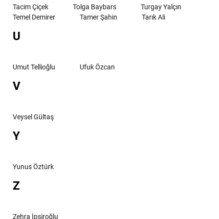
Tacim Çiçek
Tolga Baybars
Turgay Yalçın
Temel Demirer
Tamer Şahin
Tarık Ali
U
Umut Tellioğlu
Ufuk Özcan
V
Veysel Gültaş
Y
Yunus Öztürk
Z
Zehra İpşiroğlu