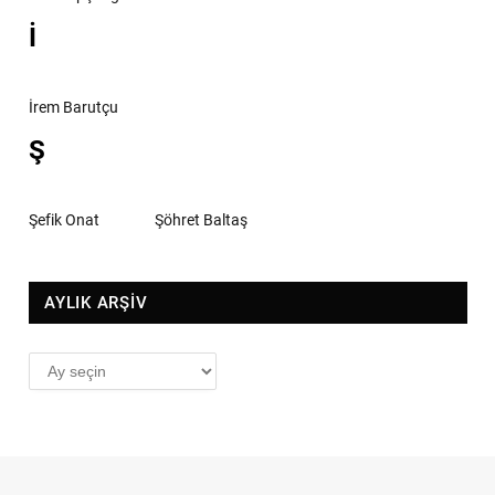
İ
İrem Barutçu
Ş
Şefik Onat
Şöhret Baltaş
AYLIK ARŞİV
AYLIK
ARŞİV