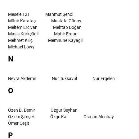
Mesele 121
Mahmut Şenol
Münir Karataş
Mustafa Günay
Meltem Ercivan
Mehtap Doğan
Masis Kürkçügil
Mahir Ergun
Mehmet Kılıç
Memnune Kayagil
Michael Löwy
N
Nevra Akdemir
Nur Tuksavul
Nur Ergelen
O
Özen B. Demir
Özgür Seyhan
Özlem Şimşek
Özge Kar
Osman Akınhay
Ömer Çeşit
P