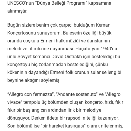
UNESCO’nun “Dünya Belleği Programı” kapsamına
alınmıştır.
Bugün sizlere benim çok çarpıcı bulduğum Keman
Konçertosunu sunuyorum. Bu eserin özelliği büyük
oranda coşkulu Ermeni halk müziği ve danslarının
melodi ve ritimlerine dayanması. Haçaturyan 1940’da
ünlü Sovyet kemancı David Oistrakh için bestelediği bu
konçertoyu hiç zorlanmadan bestelediğini, çünkü
kökeninin dayandığı Ermeni folklorunun sular seller gibi
beynine aktığını söylemiş.
“Allegro con fermezza”, “Andante sostenuto” ve “Allegro
vivace” tempolu üç bölümden oluşan konçerto, hızlı, fıkır
fıkır bir başlangıcın ardından lirik bir melodiye
dönüşüyor. Derken âdeta bir rapsodi niteliği kazanıyor.
Son bölümü ise “bir hareket kasırgası” olarak nitelenmiş,