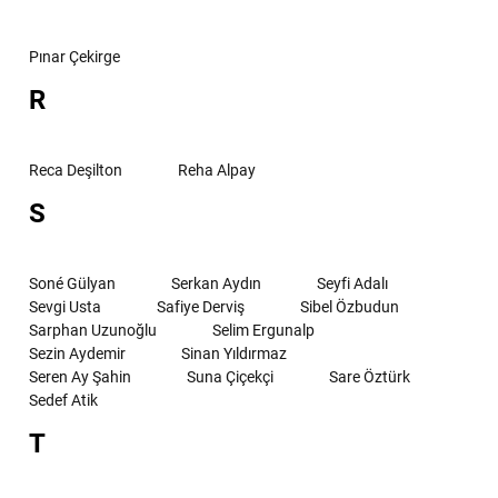
Pınar Çekirge
R
Reca Deşilton
Reha Alpay
S
Soné Gülyan
Serkan Aydın
Seyfi Adalı
Sevgi Usta
Safiye Derviş
Sibel Özbudun
Sarphan Uzunoğlu
Selim Ergunalp
Sezin Aydemir
Sinan Yıldırmaz
Seren Ay Şahin
Suna Çiçekçi
Sare Öztürk
Sedef Atik
T