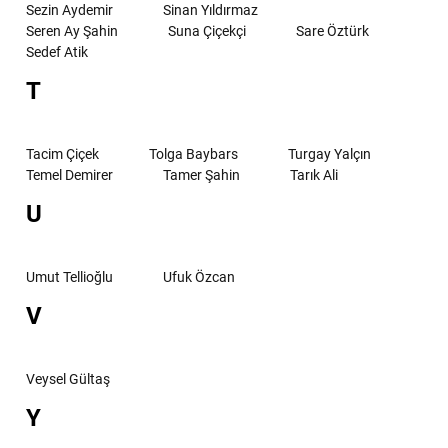
Sezin Aydemir
Sinan Yıldırmaz
Seren Ay Şahin
Suna Çiçekçi
Sare Öztürk
Sedef Atik
T
Tacim Çiçek
Tolga Baybars
Turgay Yalçın
Temel Demirer
Tamer Şahin
Tarık Ali
U
Umut Tellioğlu
Ufuk Özcan
V
Veysel Gültaş
Y