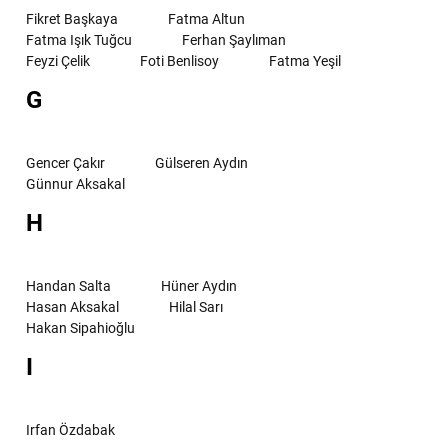
Fikret Başkaya
Fatma Altun
Fatma Işık Tuğcu
Ferhan Şaylıman
Feyzi Çelik
Foti Benlisoy
Fatma Yeşil
G
Gencer Çakır
Gülseren Aydın
Günnur Aksakal
H
Handan Salta
Hüner Aydın
Hasan Aksakal
Hilal Sarı
Hakan Sipahioğlu
I
Irfan Özdabak