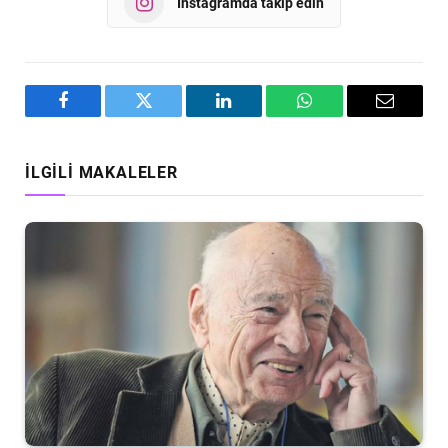
Instagramda takip edin
Facebook
Twitter
LinkedIn
WhatsApp
Email
İLGILI MAKALELER