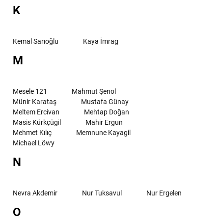
K
Kemal Sarıoğlu
Kaya İmrag
M
Mesele 121
Mahmut Şenol
Münir Karataş
Mustafa Günay
Meltem Ercivan
Mehtap Doğan
Masis Kürkçügil
Mahir Ergun
Mehmet Kılıç
Memnune Kayagil
Michael Löwy
N
Nevra Akdemir
Nur Tuksavul
Nur Ergelen
O