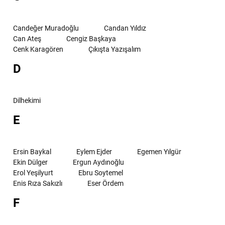
Candeğer Muradoğlu
Candan Yıldız
Can Ateş
Cengiz Başkaya
Cenk Karagören
Çıkışta Yazışalım
D
Dilhekimi
E
Ersin Baykal
Eylem Ejder
Egemen Yılgür
Ekin Dülger
Ergun Aydınoğlu
Erol Yeşilyurt
Ebru Soytemel
Enis Rıza Sakızlı
Eser Ördem
F