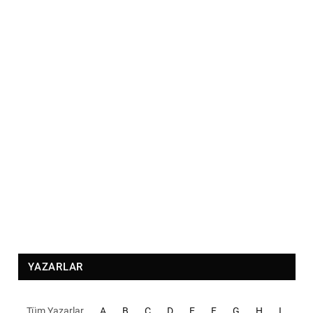
YAZARLAR
Tüm Yazarlar
A
B
C
D
E
F
G
H
I