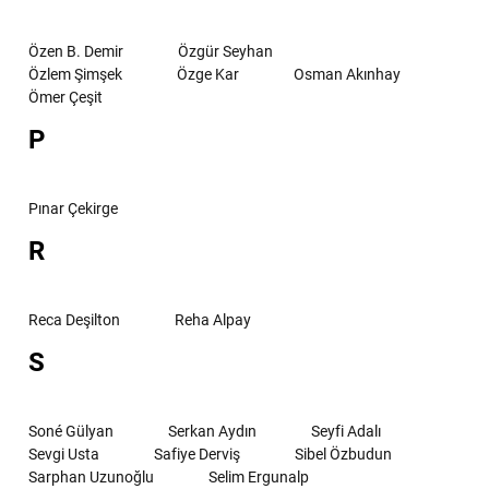
Özen B. Demir
Özgür Seyhan
Özlem Şimşek
Özge Kar
Osman Akınhay
Ömer Çeşit
P
Pınar Çekirge
R
Reca Deşilton
Reha Alpay
S
Soné Gülyan
Serkan Aydın
Seyfi Adalı
Sevgi Usta
Safiye Derviş
Sibel Özbudun
Sarphan Uzunoğlu
Selim Ergunalp