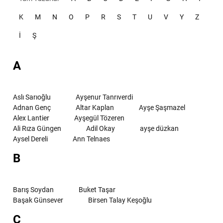
K
M
N
O
P
R
S
T
U
V
Y
Z
İ
Ş
A
Aslı Sarıoğlu
Ayşenur Tanrıverdi
Adnan Genç
Altar Kaplan
Ayşe Şaşmazel
Alex Lantier
Ayşegül Tözeren
Ali Rıza Güngen
Adil Okay
ayşe düzkan
Aysel Dereli
Ann Telnaes
B
Barış Soydan
Buket Taşar
Başak Günsever
Birsen Talay Keşoğlu
C