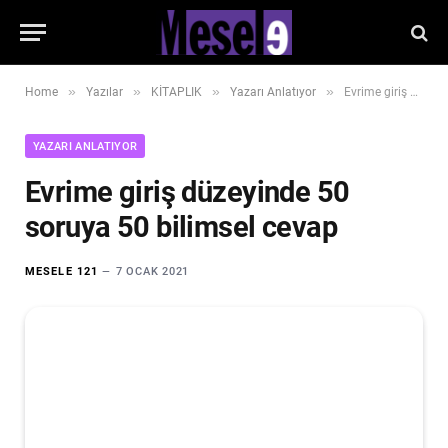
»
»
»
»
Home
Yazılar
KİTAPLIK
Yazarı Anlatıyor
Evrime giriş düzeyinde 50 soruya 50 bilimsel cevap
YAZARI ANLATIYOR
Evrime giriş düzeyinde 50
soruya 50 bilimsel cevap
MESELE 121
7 OCAK 2021