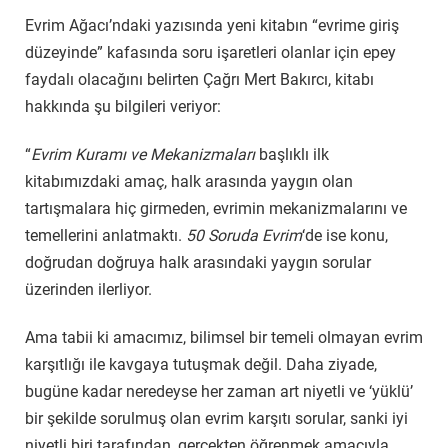
Evrim Ağacı’ndaki yazısında yeni kitabın “evrime giriş
düzeyinde” kafasında soru işaretleri olanlar için epey
faydalı olacağını belirten Çağrı Mert Bakırcı, kitabı
hakkında şu bilgileri veriyor:
“
Evrim Kuramı ve Mekanizmaları
başlıklı ilk
kitabımızdaki amaç, halk arasında yaygın olan
tartışmalara hiç girmeden, evrimin mekanizmalarını ve
temellerini anlatmaktı.
50 Soruda Evrim
‘de ise konu,
doğrudan doğruya halk arasındaki yaygın sorular
üzerinden ilerliyor.
Ama tabii ki amacımız, bilimsel bir temeli olmayan evrim
karşıtlığı ile kavgaya tutuşmak değil. Daha ziyade,
bugüne kadar neredeyse her zaman art niyetli ve ‘yüklü’
bir şekilde sorulmuş olan evrim karşıtı sorular, sanki iyi
niyetli biri tarafından, gerçekten öğrenmek amacıyla