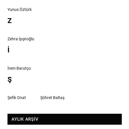
Yunus Öztürk
Z
Zehra İpşiroğlu
İ
İrem Barutçu
Ş
Şefik Onat
Şöhret Baltaş
AYLIK ARŞİV