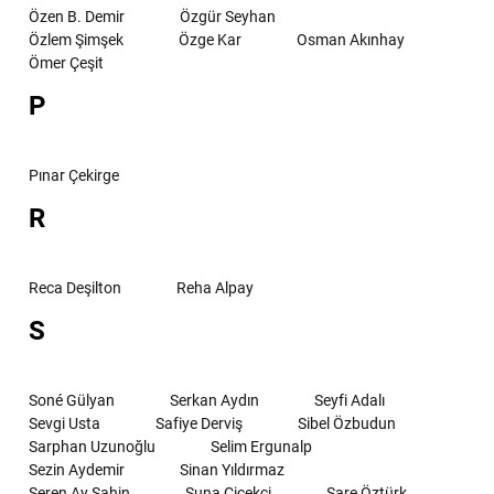
Özen B. Demir
Özgür Seyhan
Özlem Şimşek
Özge Kar
Osman Akınhay
Ömer Çeşit
P
Pınar Çekirge
R
Reca Deşilton
Reha Alpay
S
Soné Gülyan
Serkan Aydın
Seyfi Adalı
Sevgi Usta
Safiye Derviş
Sibel Özbudun
Sarphan Uzunoğlu
Selim Ergunalp
Sezin Aydemir
Sinan Yıldırmaz
Seren Ay Şahin
Suna Çiçekçi
Sare Öztürk