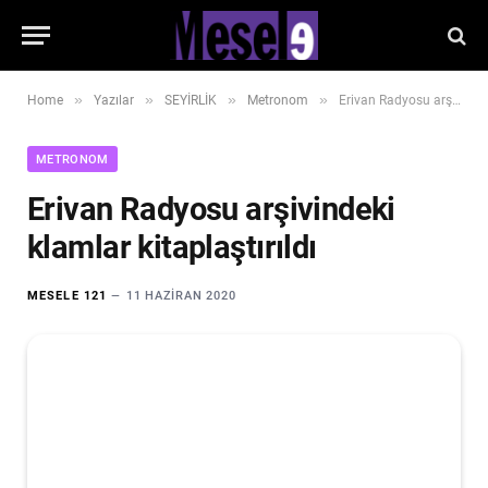
»
»
»
»
Home
Yazılar
SEYİRLİK
Metronom
Erivan Radyosu arşivindeki klamlar kitaplaştırıldı
METRONOM
Erivan Radyosu arşivindeki
klamlar kitaplaştırıldı
MESELE 121
11 HAZIRAN 2020