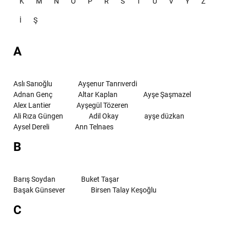
K
M
N
O
P
R
S
T
U
V
Y
Z
İ
Ş
A
Aslı Sarıoğlu
Ayşenur Tanrıverdi
Adnan Genç
Altar Kaplan
Ayşe Şaşmazel
Alex Lantier
Ayşegül Tözeren
Ali Rıza Güngen
Adil Okay
ayşe düzkan
Aysel Dereli
Ann Telnaes
B
Barış Soydan
Buket Taşar
Başak Günsever
Birsen Talay Keşoğlu
C