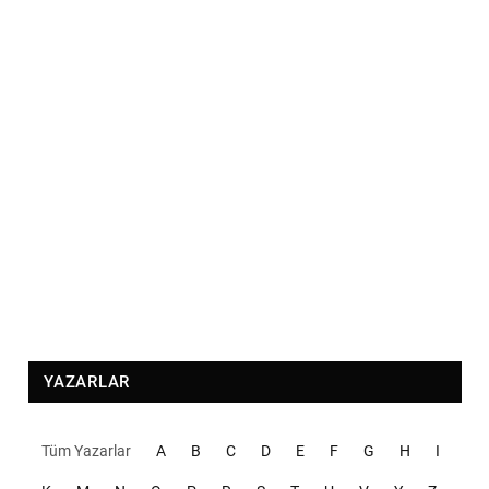
YAZARLAR
Tüm Yazarlar
A
B
C
D
E
F
G
H
I