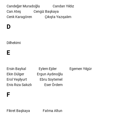
Candeğer Muradoğlu
Candan Yıldız
Can Ateş
Cengiz Başkaya
Cenk Karagören
Çıkışta Yazışalım
D
Dilhekimi
E
Ersin Baykal
Eylem Ejder
Egemen Yılgür
Ekin Dülger
Ergun Aydınoğlu
Erol Yeşilyurt
Ebru Soytemel
Enis Rıza Sakızlı
Eser Ördem
F
Fikret Başkaya
Fatma Altun