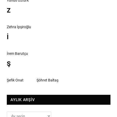
Yunus Öztürk
Z
Zehra İpşiroğlu
İ
İrem Barutçu
Ş
Şefik Onat
Şöhret Baltaş
AYLIK ARŞİV
AYLIK