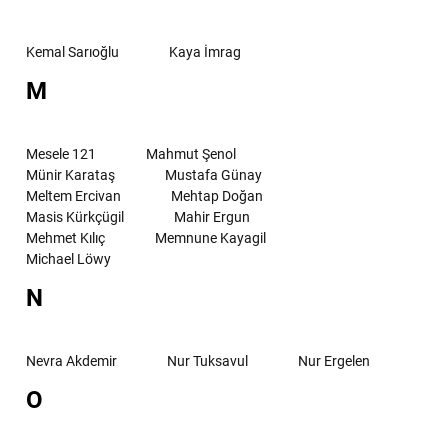
Kemal Sarıoğlu
Kaya İmrag
M
Mesele 121
Mahmut Şenol
Münir Karataş
Mustafa Günay
Meltem Ercivan
Mehtap Doğan
Masis Kürkçügil
Mahir Ergun
Mehmet Kılıç
Memnune Kayagil
Michael Löwy
N
Nevra Akdemir
Nur Tuksavul
Nur Ergelen
O