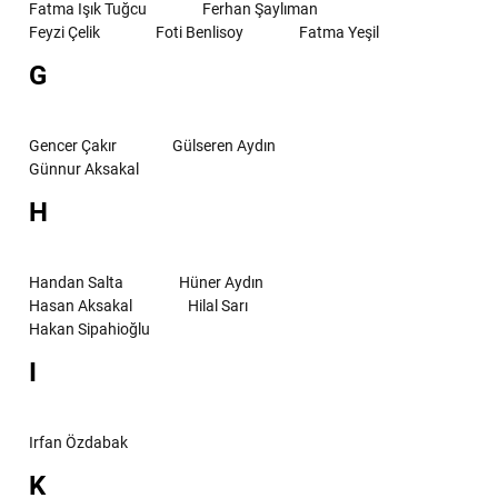
Fatma Işık Tuğcu
Ferhan Şaylıman
Feyzi Çelik
Foti Benlisoy
Fatma Yeşil
G
Gencer Çakır
Gülseren Aydın
Günnur Aksakal
H
Handan Salta
Hüner Aydın
Hasan Aksakal
Hilal Sarı
Hakan Sipahioğlu
I
Irfan Özdabak
K