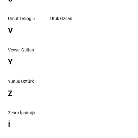
Umut Tellioğlu
Ufuk Özcan
V
Veysel Gültaş
Y
Yunus Öztürk
Z
Zehra İpşiroğlu
İ