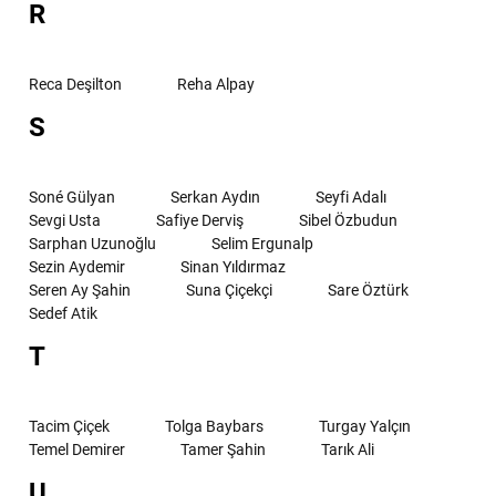
R
Reca Deşilton
Reha Alpay
S
Soné Gülyan
Serkan Aydın
Seyfi Adalı
Sevgi Usta
Safiye Derviş
Sibel Özbudun
Sarphan Uzunoğlu
Selim Ergunalp
Sezin Aydemir
Sinan Yıldırmaz
Seren Ay Şahin
Suna Çiçekçi
Sare Öztürk
Sedef Atik
T
Tacim Çiçek
Tolga Baybars
Turgay Yalçın
Temel Demirer
Tamer Şahin
Tarık Ali
U