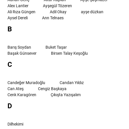
Alex Lantier
Ayşegül Tözeren
Ali Rıza Güngen
Adil Okay
ayşe düzkan
Aysel Dereli
Ann Telnaes
B
Barış Soydan
Buket Taşar
Başak Günsever
Birsen Talay Keşoğlu
C
Candeğer Muradoğlu
Candan Yıldız
Can Ateş
Cengiz Başkaya
Cenk Karagören
Çıkışta Yazışalım
D
Dilhekimi