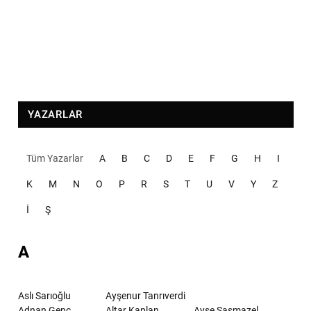
YAZARLAR
Tüm Yazarlar
A
B
C
D
E
F
G
H
I
K
M
N
O
P
R
S
T
U
V
Y
Z
İ
Ş
A
Aslı Sarıoğlu
Ayşenur Tanrıverdi
Adnan Genç
Altar Kaplan
Ayşe Şaşmazel