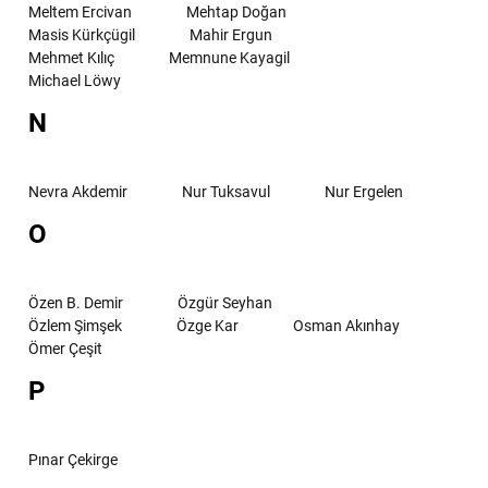
Meltem Ercivan
Mehtap Doğan
Masis Kürkçügil
Mahir Ergun
Mehmet Kılıç
Memnune Kayagil
Michael Löwy
N
Nevra Akdemir
Nur Tuksavul
Nur Ergelen
O
Özen B. Demir
Özgür Seyhan
Özlem Şimşek
Özge Kar
Osman Akınhay
Ömer Çeşit
P
Pınar Çekirge