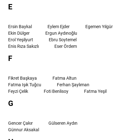
E
Ersin Baykal
Eylem Ejder
Egemen Yılgür
Ekin Dülger
Ergun Aydınoğlu
Erol Yeşilyurt
Ebru Soytemel
Enis Rıza Sakızlı
Eser Ördem
F
Fikret Başkaya
Fatma Altun
Fatma Işık Tuğcu
Ferhan Şaylıman
Feyzi Çelik
Foti Benlisoy
Fatma Yeşil
G
Gencer Çakır
Gülseren Aydın
Günnur Aksakal