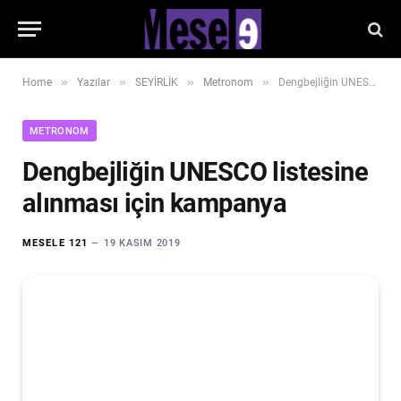
»
»
»
»
Home
Yazılar
SEYİRLİK
Metronom
Dengbejliğin UNESCO listesine alınması için kampanya
METRONOM
Dengbejliğin UNESCO listesine
alınması için kampanya
MESELE 121
19 KASIM 2019