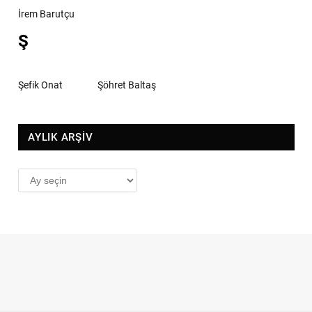
İrem Barutçu
Ş
Şefik Onat
Şöhret Baltaş
AYLIK ARŞİV
AYLIK
ARŞİV