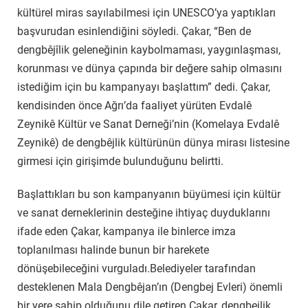
kültürel miras sayılabilmesi için UNESCO’ya yaptıkları
başvurudan esinlendiğini söyledi. Çakar, “Ben de
dengbêjîlik geleneğinin kaybolmaması, yaygınlaşması,
korunması ve dünya çapında bir değere sahip olmasını
istediğim için bu kampanyayı başlattım” dedi. Çakar,
kendisinden önce Ağrı’da faaliyet yürüten Evdalê
Zeynikê Kültür ve Sanat Derneği’nin (Komelaya Evdalê
Zeynikê) de dengbêjlik kültürünün dünya mirası listesine
girmesi için girişimde bulunduğunu belirtti.
Başlattıkları bu son kampanyanın büyümesi için kültür
ve sanat derneklerinin desteğine ihtiyaç duyduklarını
ifade eden Çakar, kampanya ile binlerce imza
toplanılması halinde bunun bir harekete
dönüşebileceğini vurguladı.Belediyeler tarafından
desteklenen Mala Dengbêjan’ın (Dengbej Evleri) önemli
bir yere sahip olduğunu dile getiren Çakar, dengbejlik