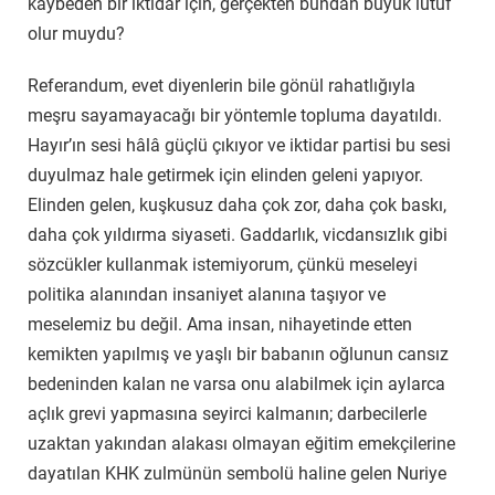
kaybeden bir iktidar için, gerçekten bundan büyük lütuf
olur muydu?
Referandum, evet diyenlerin bile gönül rahatlığıyla
meşru sayamayacağı bir yöntemle topluma dayatıldı.
Hayır’ın sesi hâlâ güçlü çıkıyor ve iktidar partisi bu sesi
duyulmaz hale getirmek için elinden geleni yapıyor.
Elinden gelen, kuşkusuz daha çok zor, daha çok baskı,
daha çok yıldırma siyaseti. Gaddarlık, vicdansızlık gibi
sözcükler kullanmak istemiyorum, çünkü meseleyi
politika alanından insaniyet alanına taşıyor ve
meselemiz bu değil. Ama insan, nihayetinde etten
kemikten yapılmış ve yaşlı bir babanın oğlunun cansız
bedeninden kalan ne varsa onu alabilmek için aylarca
açlık grevi yapmasına seyirci kalmanın; darbecilerle
uzaktan yakından alakası olmayan eğitim emekçilerine
dayatılan KHK zulmünün sembolü haline gelen Nuriye