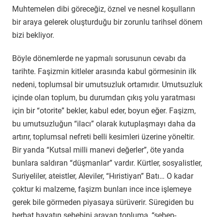
Muhtemelen dibi göreceğiz, öznel ve nesnel koşulların
bir araya gelerek oluşturduğu bir zorunlu tarihsel dönem
bizi bekliyor.
Böyle dönemlerde ne yapmalı sorusunun cevabı da
tarihte. Faşizmin kitleler arasında kabul görmesinin ilk
nedeni, toplumsal bir umutsuzluk ortamıdır. Umutsuzluk
içinde olan toplum, bu durumdan çıkış yolu yaratması
için bir “otorite” bekler, kabul eder, boyun eğer. Faşizm,
bu umutsuzluğun “ilacı” olarak kutuplaşmayı daha da
artırır, toplumsal nefreti belli kesimleri üzerine yöneltir.
Bir yanda “Kutsal milli manevi değerler”, öte yanda
bunlara saldıran “düşmanlar” vardır. Kürtler, sosyalistler,
Suriyeliler, ateistler, Aleviler, “Hıristiyan” Batı… O kadar
çoktur ki malzeme, faşizm bunları ince ince işlemeye
gerek bile görmeden piyasaya sürüverir. Süregiden bu
berbat hayatın sebebini arayan topluma, “sebep-