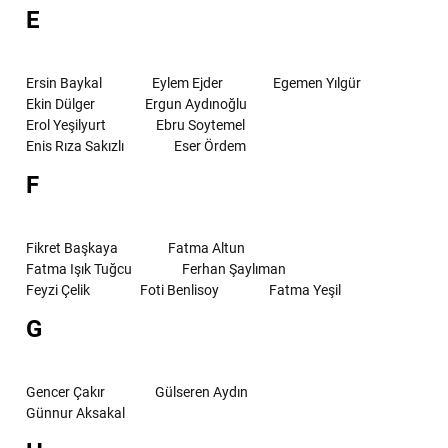
E
Ersin Baykal
Eylem Ejder
Egemen Yılgür
Ekin Dülger
Ergun Aydınoğlu
Erol Yeşilyurt
Ebru Soytemel
Enis Rıza Sakızlı
Eser Ördem
F
Fikret Başkaya
Fatma Altun
Fatma Işık Tuğcu
Ferhan Şaylıman
Feyzi Çelik
Foti Benlisoy
Fatma Yeşil
G
Gencer Çakır
Gülseren Aydın
Günnur Aksakal