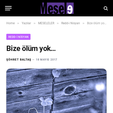
»
»
»
»
Home
Yazılar
MESELELER
Redd-i Nisyan
Bize ölüm yok…
REDD-I NISYAN
Bize ölüm yok…
ŞÖHRET BALTAŞ
18 MAYIS 2017