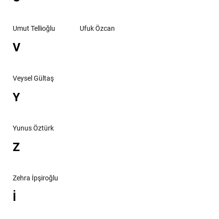
Umut Tellioğlu
Ufuk Özcan
V
Veysel Gültaş
Y
Yunus Öztürk
Z
Zehra İpşiroğlu
İ