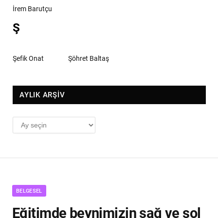
İrem Barutçu
Ş
Şefik Onat
Şöhret Baltaş
AYLIK ARŞİV
AYLIK
ARŞİV
BELGESEL
Eğitimde beynimizin sağ ve sol