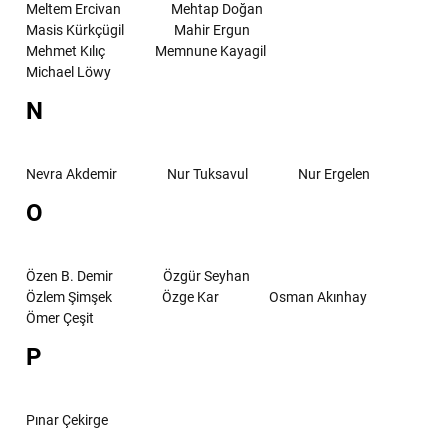
Meltem Ercivan
Mehtap Doğan
Masis Kürkçügil
Mahir Ergun
Mehmet Kılıç
Memnune Kayagil
Michael Löwy
N
Nevra Akdemir
Nur Tuksavul
Nur Ergelen
O
Özen B. Demir
Özgür Seyhan
Özlem Şimşek
Özge Kar
Osman Akınhay
Ömer Çeşit
P
Pınar Çekirge