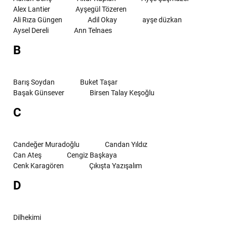
Alex Lantier
Ayşegül Tözeren
Ali Rıza Güngen
Adil Okay
ayşe düzkan
Aysel Dereli
Ann Telnaes
B
Barış Soydan
Buket Taşar
Başak Günsever
Birsen Talay Keşoğlu
C
Candeğer Muradoğlu
Candan Yıldız
Can Ateş
Cengiz Başkaya
Cenk Karagören
Çıkışta Yazışalım
D
Dilhekimi