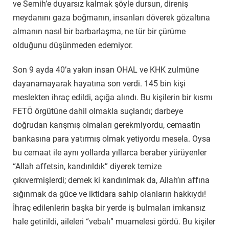
ve Semih’e duyarsız kalmak şöyle dursun, direniş
meydanını gaza boğmanın, insanları döverek gözaltına
almanın nasıl bir barbarlaşma, ne tür bir çürüme
olduğunu düşünmeden edemiyor.
Son 9 ayda 40’a yakın insan OHAL ve KHK zulmüne
dayanamayarak hayatına son verdi. 145 bin kişi
meslekten ihraç edildi, açığa alındı. Bu kişilerin bir kısmı
FETÖ örgütüne dahil olmakla suçlandı; darbeye
doğrudan karışmış olmaları gerekmiyordu, cemaatin
bankasına para yatırmış olmak yetiyordu mesela. Oysa
bu cemaat ile aynı yollarda yıllarca beraber yürüyenler
“Allah affetsin, kandırıldık” diyerek temize
çıkıvermişlerdi; demek ki kandırılmak da, Allah’ın affına
sığınmak da güce ve iktidara sahip olanların hakkıydı!
İhraç edilenlerin başka bir yerde iş bulmaları imkansız
hale getirildi, aileleri “vebalı” muamelesi gördü. Bu kişiler