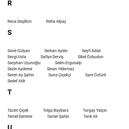
R
Reca Deşilton
Reha Alpay
S
Soné Gülyan
Serkan Aydın
Seyfi Adalı
Sevgi Usta
Safiye Derviş
Sibel Özbudun
Sarphan Uzunoğlu
Selim Ergunalp
Sezin Aydemir
Sinan Yıldırmaz
Seren Ay Şahin
Suna Çiçekçi
Sare Öztürk
Sedef Atik
T
Tacim Çiçek
Tolga Baybars
Turgay Yalçın
Temel Demirer
Tamer Şahin
Tarık Ali
U