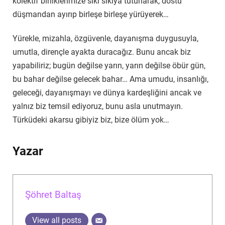
kolektif birliklerimize sıkı sıkıya tutunarak; dostu
düşmandan ayırıp birleşe birleşe yürüyerek…
Yürekle, mizahla, özgüvenle, dayanışma duygusuyla,
umutla, dirençle ayakta duracağız. Bunu ancak biz
yapabiliriz; bugün değilse yarın, yarın değilse öbür gün,
bu bahar değilse gelecek bahar… Ama umudu, insanlığı,
geleceği, dayanışmayı ve dünya kardeşliğini ancak ve
yalnız biz temsil ediyoruz, bunu asla unutmayın.
Türküdeki akarsu gibiyiz biz, bize ölüm yok…
Yazar
Şöhret Baltaş
View all posts