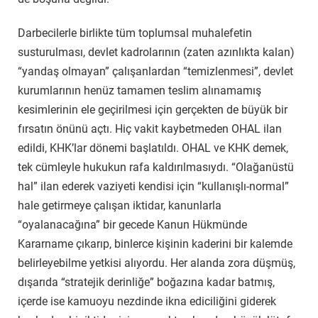
Darbecilerle birlikte tüm toplumsal muhalefetin
susturulması, devlet kadrolarının (zaten azınlıkta kalan)
“yandaş olmayan” çalışanlardan “temizlenmesi”, devlet
kurumlarının henüz tamamen teslim alınamamış
kesimlerinin ele geçirilmesi için gerçekten de büyük bir
fırsatın önünü açtı. Hiç vakit kaybetmeden OHAL ilan
edildi, KHK’lar dönemi başlatıldı. OHAL ve KHK demek,
tek cümleyle hukukun rafa kaldırılmasıydı. “Olağanüstü
hal” ilan ederek vaziyeti kendisi için “kullanışlı-normal”
hale getirmeye çalışan iktidar, kanunlarla
“oyalanacağına” bir gecede Kanun Hükmünde
Kararname çıkarıp, binlerce kişinin kaderini bir kalemde
belirleyebilme yetkisi alıyordu. Her alanda zora düşmüş,
dışarıda “stratejik derinliğe” boğazına kadar batmış,
içerde ise kamuoyu nezdinde ikna ediciliğini giderek