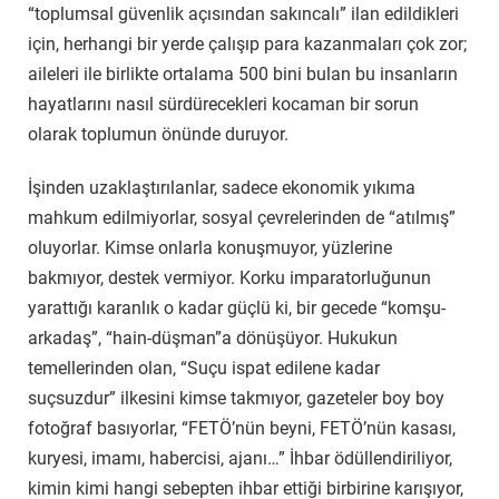
“toplumsal güvenlik açısından sakıncalı” ilan edildikleri
için, herhangi bir yerde çalışıp para kazanmaları çok zor;
aileleri ile birlikte ortalama 500 bini bulan bu insanların
hayatlarını nasıl sürdürecekleri kocaman bir sorun
olarak toplumun önünde duruyor.
İşinden uzaklaştırılanlar, sadece ekonomik yıkıma
mahkum edilmiyorlar, sosyal çevrelerinden de “atılmış”
oluyorlar. Kimse onlarla konuşmuyor, yüzlerine
bakmıyor, destek vermiyor. Korku imparatorluğunun
yarattığı karanlık o kadar güçlü ki, bir gecede “komşu-
arkadaş”, “hain-düşman”a dönüşüyor. Hukukun
temellerinden olan, “Suçu ispat edilene kadar
suçsuzdur” ilkesini kimse takmıyor, gazeteler boy boy
fotoğraf basıyorlar, “FETÖ’nün beyni, FETÖ’nün kasası,
kuryesi, imamı, habercisi, ajanı…” İhbar ödüllendiriliyor,
kimin kimi hangi sebepten ihbar ettiği birbirine karışıyor,