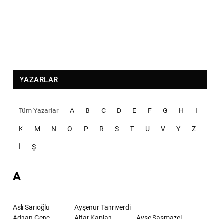
YAZARLAR
Tüm Yazarlar
A
B
C
D
E
F
G
H
I
K
M
N
O
P
R
S
T
U
V
Y
Z
İ
Ş
A
Aslı Sarıoğlu
Ayşenur Tanrıverdi
Adnan Genç
Altar Kaplan
Ayşe Şaşmazel