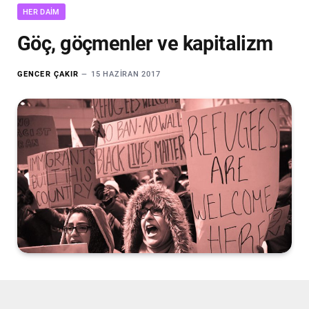
HER DAIM
Göç, göçmenler ve kapitalizm
GENCER ÇAKIR
15 HAZIRAN 2017
Amerika’nın bir göçmenler ülkesi, başka ülkelerden
buraya göç eden insanlardan müteşekkil bir ülke olduğu