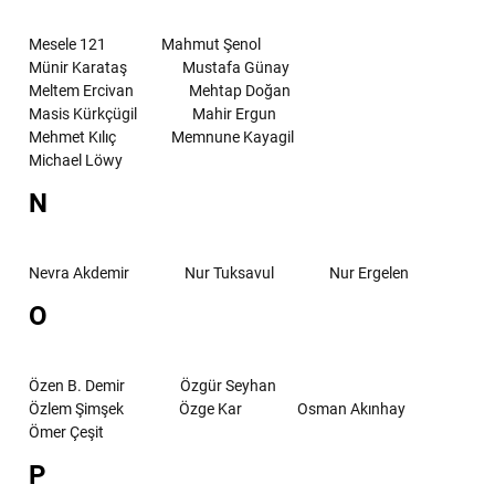
Mesele 121
Mahmut Şenol
Münir Karataş
Mustafa Günay
Meltem Ercivan
Mehtap Doğan
Masis Kürkçügil
Mahir Ergun
Mehmet Kılıç
Memnune Kayagil
Michael Löwy
N
Nevra Akdemir
Nur Tuksavul
Nur Ergelen
O
Özen B. Demir
Özgür Seyhan
Özlem Şimşek
Özge Kar
Osman Akınhay
Ömer Çeşit
P