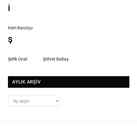
İ
İrem Barutçu
Ş
Şefik Onat
Şöhret Baltaş
AYLIK ARŞİV
AYLIK
ARŞİV