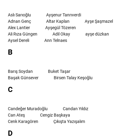
Aslı Sarıoğlu
Ayşenur Tanrıverdi
Adnan Genç
Altar Kaplan
Ayşe Şaşmazel
Alex Lantier
Ayşegül Tözeren
Ali Rıza Güngen
Adil Okay
ayşe düzkan
Aysel Dereli
Ann Telnaes
B
Barış Soydan
Buket Taşar
Başak Günsever
Birsen Talay Keşoğlu
C
Candeğer Muradoğlu
Candan Yıldız
Can Ateş
Cengiz Başkaya
Cenk Karagören
Çıkışta Yazışalım
D