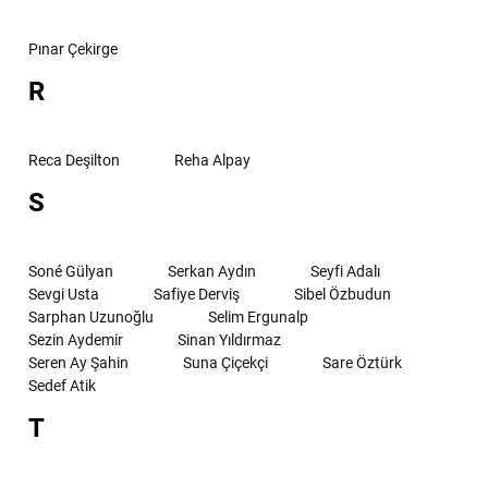
Pınar Çekirge
R
Reca Deşilton
Reha Alpay
S
Soné Gülyan
Serkan Aydın
Seyfi Adalı
Sevgi Usta
Safiye Derviş
Sibel Özbudun
Sarphan Uzunoğlu
Selim Ergunalp
Sezin Aydemir
Sinan Yıldırmaz
Seren Ay Şahin
Suna Çiçekçi
Sare Öztürk
Sedef Atik
T