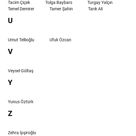
Tacim Çiçek
Tolga Baybars
Turgay Yalçın
Temel Demirer
Tamer Şahin
Tarık Ali
U
Umut Tellioğlu
Ufuk Özcan
V
Veysel Gültaş
Y
Yunus Öztürk
Z
Zehra İpşiroğlu