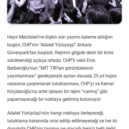
Hayır Meclisleri’ne ilişkin son yazımı kaleme aldığım
bugün, CHP’nin “Adalet Yürüyüşü” Ankara
Güvenpark’tan başladı. Rejimin gitgide derin bir krize
sürüklendiği açıkça ortada. CHP’li vekil Enis
Berberoğlu’nun “MİT TIR’ları görüntülerinin
yayınlanması” gerekçesiyle açılan davada 25 yıl hapis
cezasına çarptırılarak tutuklanması, CHP’yi ve Kemal
Kılıçdaroğlu’nu artık işleyen bir rejim “varmış” gibi
yapamayacağı bir noktaya getirmiş bulunuyor.
Adalet Yürüyüşü’nün hangi noktaya ilerleyeceği,
tutuklama kararında ısrar edilip edilmeyeceği ve her iki
durumda CHP’nin tavrının ne olacağı henüz belli değil.