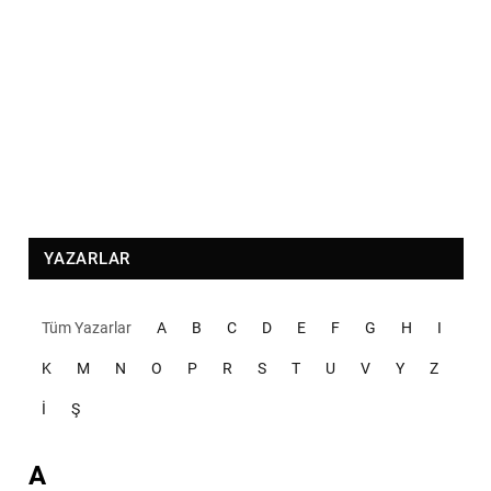
YAZARLAR
Tüm Yazarlar
A
B
C
D
E
F
G
H
I
K
M
N
O
P
R
S
T
U
V
Y
Z
İ
Ş
A