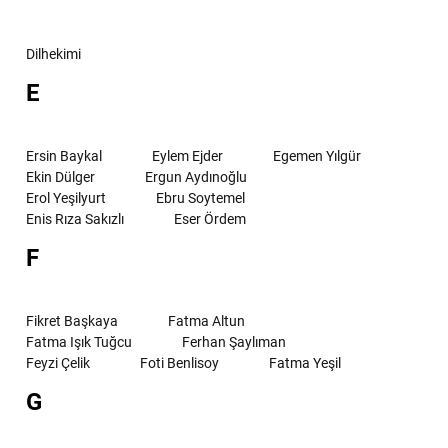
Dilhekimi
E
Ersin Baykal
Eylem Ejder
Egemen Yılgür
Ekin Dülger
Ergun Aydınoğlu
Erol Yeşilyurt
Ebru Soytemel
Enis Rıza Sakızlı
Eser Ördem
F
Fikret Başkaya
Fatma Altun
Fatma Işık Tuğcu
Ferhan Şaylıman
Feyzi Çelik
Foti Benlisoy
Fatma Yeşil
G