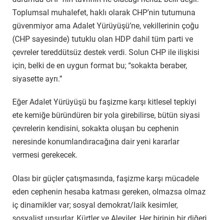
Toplumsal muhalefet, haklı olarak CHP’nin tutumuna
güvenmiyor ama Adalet Yürüyüşü’ne, vekillerinin çoğu
(CHP sayesinde) tutuklu olan HDP dahil tüm parti ve
çevreler tereddütsüz destek verdi. Solun CHP ile ilişkisi
için, belki de en uygun format bu; “sokakta beraber,
siyasette ayrı.”
Eğer Adalet Yürüyüşü bu faşizme karşı kitlesel tepkiyi
ete kemiğe büründüren bir yola girebilirse, bütün siyasi
çevrelerin kendisini, sokakta oluşan bu cephenin
neresinde konumlandıracağına dair yeni kararlar
vermesi gerekecek.
Olası bir güçler çatışmasında, faşizme karşı mücadele
eden cephenin hesaba katması gereken, olmazsa olmaz
iç dinamikler var; sosyal demokrat/laik kesimler,
sosyalist unsurlar, Kürtler ve Aleviler. Her birinin bir diğeri