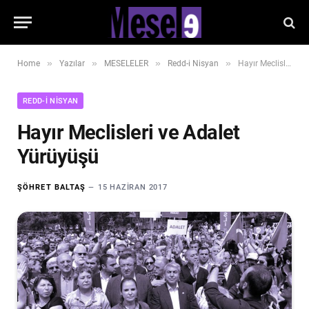
»
»
»
»
Home
Yazılar
MESELELER
Redd-i Nisyan
Hayır Meclisleri ve Adalet Yürüyüşü
REDD-I NISYAN
Hayır Meclisleri ve Adalet
Yürüyüşü
ŞÖHRET BALTAŞ
15 HAZIRAN 2017